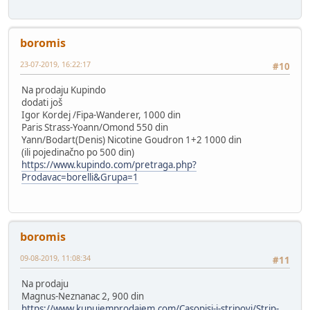
boromis
23-07-2019, 16:22:17
#10
Na prodaju Kupindo
dodati još
Igor Kordej /Fipa-Wanderer, 1000 din
Paris Strass-Yoann/Omond 550 din
Yann/Bodart(Denis) Nicotine Goudron 1+2 1000 din
(ili pojedinačno po 500 din)
https://www.kupindo.com/pretraga.php?
Prodavac=borelli&Grupa=1
boromis
09-08-2019, 11:08:34
#11
Na prodaju
Magnus-Neznanac 2, 900 din
https://www.kupujemprodajem.com/Casopisi-i-stripovi/Strip-