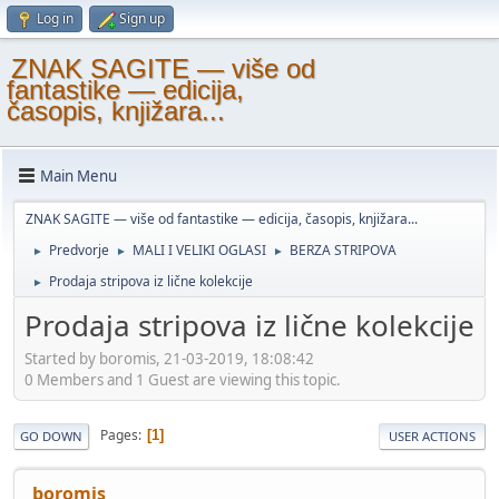
Log in
Sign up
ZNAK SAGITE — više od
fantastike — edicija,
časopis, knjižara...
Main Menu
ZNAK SAGITE — više od fantastike — edicija, časopis, knjižara...
Predvorje
MALI I VELIKI OGLASI
BERZA STRIPOVA
►
►
►
Prodaja stripova iz lične kolekcije
►
Prodaja stripova iz lične kolekcije
Started by boromis, 21-03-2019, 18:08:42
0 Members and 1 Guest are viewing this topic.
Pages
1
GO DOWN
USER ACTIONS
boromis