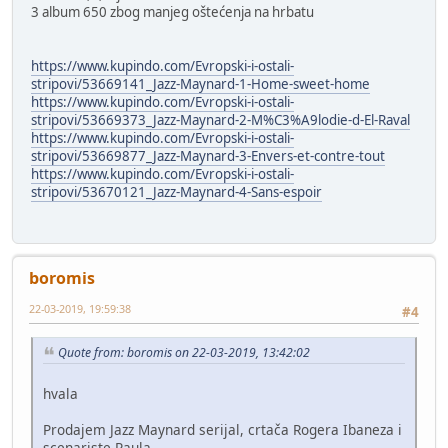
3 album 650 zbog manjeg oštećenja na hrbatu
https://www.kupindo.com/Evropski-i-ostali-
stripovi/53669141_Jazz-Maynard-1-Home-sweet-home
https://www.kupindo.com/Evropski-i-ostali-
stripovi/53669373_Jazz-Maynard-2-M%C3%A9lodie-d-El-Raval
https://www.kupindo.com/Evropski-i-ostali-
stripovi/53669877_Jazz-Maynard-3-Envers-et-contre-tout
https://www.kupindo.com/Evropski-i-ostali-
stripovi/53670121_Jazz-Maynard-4-Sans-espoir
boromis
22-03-2019, 19:59:38
#4
Quote from: boromis on 22-03-2019, 13:42:02
hvala
Prodajem Jazz Maynard serijal, crtača Rogera Ibaneza i
scenariste Raula