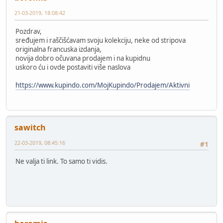
21-03-2019, 18:08:42
Pozdrav,
sređujem i raščišćavam svoju kolekciju, neke od stripova
originalna francuska izdanja,
novija dobro očuvana prodajem i na kupidnu
uskoro ću i ovde postaviti više naslova
https://www.kupindo.com/MojKupindo/Prodajem/Aktivni
sawitch
22-03-2019, 08:45:16
#1
Ne valja ti link. To samo ti vidis.