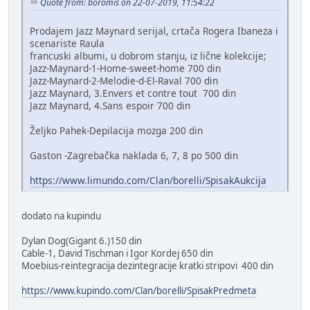
Quote from: boromis on 22-07-2019, 11:54:22
Prodajem Jazz Maynard serijal, crtača Rogera Ibaneza i
scenariste Raula
francuski albumi, u dobrom stanju, iz lične kolekcije;
Jazz-Maynard-1-Home-sweet-home 700 din
Jazz-Maynard-2-Melodie-d-El-Raval 700 din
Jazz Maynard, 3.Envers et contre tout 700 din
Jazz Maynard, 4.Sans espoir 700 din
Željko Pahek-Depilacija mozga 200 din
Gaston -Zagrebačka naklada 6, 7, 8 po 500 din
https://www.limundo.com/Clan/borelli/SpisakAukcija
dodato na kupindu
Dylan Dog(Gigant 6.)150 din
Cable-1, David Tischman i Igor Kordej 650 din
Moebius-reintegracija dezintegracije kratki stripovi 400 din
https://www.kupindo.com/Clan/borelli/SpisakPredmeta