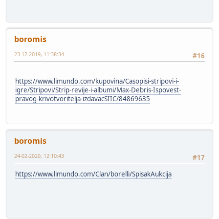
boromis
23-12-2019, 11:38:34
#16
https://www.limundo.com/kupovina/Casopisi-stripovi-i-
igre/Stripovi/Strip-revije-i-albumi/Max-Debris-Ispovest-
pravog-krivotvoritelja-izdavacSIIC/84869635
boromis
24-02-2020, 12:10:43
#17
https://www.limundo.com/Clan/borelli/SpisakAukcija