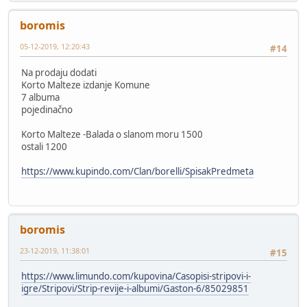
boromis
05-12-2019, 12:20:43
#14
Na prodaju dodati
Korto Malteze izdanje Komune
7 albuma
pojedinačno
Korto Malteze -Balada o slanom moru 1500
ostali 1200
https://www.kupindo.com/Clan/borelli/SpisakPredmeta
boromis
23-12-2019, 11:38:01
#15
https://www.limundo.com/kupovina/Casopisi-stripovi-i-
igre/Stripovi/Strip-revije-i-albumi/Gaston-6/85029851