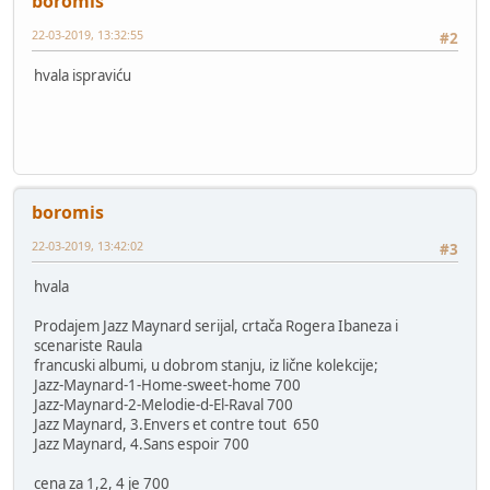
boromis
22-03-2019, 13:32:55
#2
hvala ispraviću
boromis
22-03-2019, 13:42:02
#3
hvala
Prodajem Jazz Maynard serijal, crtača Rogera Ibaneza i
scenariste Raula
francuski albumi, u dobrom stanju, iz lične kolekcije;
Jazz-Maynard-1-Home-sweet-home 700
Jazz-Maynard-2-Melodie-d-El-Raval 700
Jazz Maynard, 3.Envers et contre tout 650
Jazz Maynard, 4.Sans espoir 700
cena za 1,2, 4 je 700