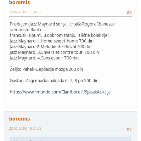
boromis
22-07-2019, 11:54:22
#6
Prodajem Jazz Maynard serijal, crtača Rogera Ibaneza i
scenariste Raula
francuski albumi, u dobrom stanju, iz lične kolekcije;
Jazz-Maynard-1-Home-sweet-home 700 din
Jazz-Maynard-2-Melodie-d-El-Raval 700 din
Jazz Maynard, 3.Envers et contre tout 700 din
Jazz Maynard, 4.Sans espoir 700 din
Željko Pahek-Depilacija mozga 200 din
Gaston -Zagrebačka naklada 6, 7, 8 po 500 din
https://www.limundo.com/Clan/borelli/SpisakAukcija
boromis
22-07-2019, 19:21:59
#7