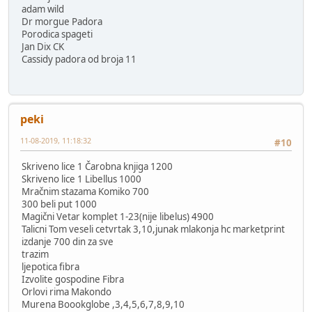
adam wild
Dr morgue Padora
Porodica spageti
Jan Dix CK
Cassidy padora od broja 11
peki
11-08-2019, 11:18:32
#10
Skriveno lice 1 Čarobna knjiga 1200
Skriveno lice 1 Libellus 1000
Mračnim stazama Komiko 700
300 beli put 1000
Magični Vetar komplet 1-23(nije libelus) 4900
Talicni Tom veseli cetvrtak 3,10,junak mlakonja hc marketprint
izdanje 700 din za sve
trazim
ljepotica fibra
Izvolite gospodine Fibra
Orlovi rima Makondo
Murena Boookglobe ,3,4,5,6,7,8,9,10