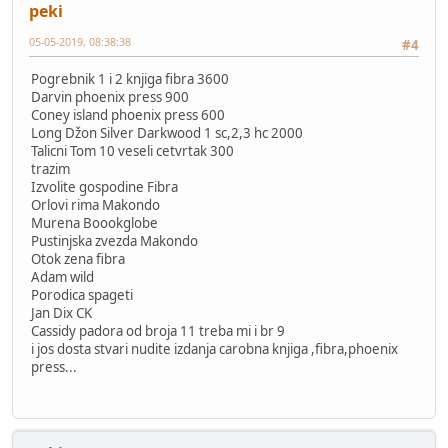
peki
05-05-2019, 08:38:38
#4
Pogrebnik 1 i 2 knjiga fibra 3600
Darvin phoenix press 900
Coney island phoenix press 600
Long Džon Silver Darkwood 1 sc,2,3 hc 2000
Talicni Tom 10 veseli cetvrtak 300
trazim
Izvolite gospodine Fibra
Orlovi rima Makondo
Murena Boookglobe
Pustinjska zvezda Makondo
Otok zena fibra
Adam wild
Porodica spageti
Jan Dix CK
Cassidy padora od broja 11 treba mi i br 9
i jos dosta stvari nudite izdanja carobna knjiga ,fibra,phoenix
press...