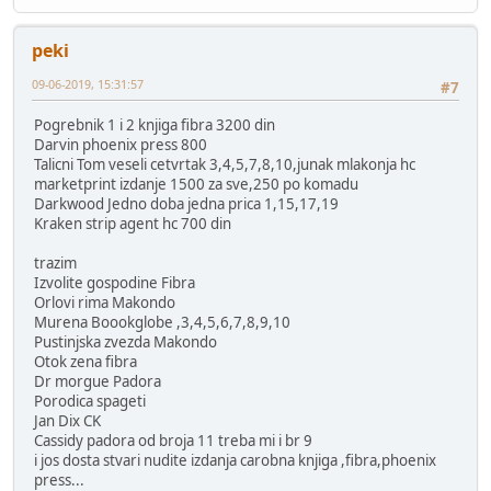
peki
09-06-2019, 15:31:57
#7
Pogrebnik 1 i 2 knjiga fibra 3200 din
Darvin phoenix press 800
Talicni Tom veseli cetvrtak 3,4,5,7,8,10,junak mlakonja hc
marketprint izdanje 1500 za sve,250 po komadu
Darkwood Jedno doba jedna prica 1,15,17,19
Kraken strip agent hc 700 din
trazim
Izvolite gospodine Fibra
Orlovi rima Makondo
Murena Boookglobe ,3,4,5,6,7,8,9,10
Pustinjska zvezda Makondo
Otok zena fibra
Dr morgue Padora
Porodica spageti
Jan Dix CK
Cassidy padora od broja 11 treba mi i br 9
i jos dosta stvari nudite izdanja carobna knjiga ,fibra,phoenix
press...