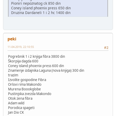
Pioniri nepoznatog ck 850 din
Coney island phoenix press 650 din
Druzina Dardaneli 1 i 2 hc 1400 din
peki
11-04-2019, 22:10:55
#2
Pogrebnik 1 i 2 knjiga fibra 3800 din
Škorpija dagda 600
Coney island phoenix press 600 din
Znamenje izdajnika Laguna (nova knjiga) 300 din
trazim
Izvolite gospodine Fibra
Orlovi rima Makondo
Murena Boookglobe
Pustinjska zvezda Makondo
Otok zena fibra
Adam wild
Porodica spageti
Jan Dix CK