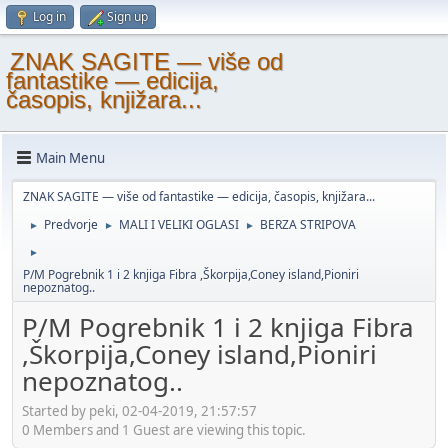
Log in
Sign up
ZNAK SAGITE — više od
fantastike — edicija,
časopis, knjižara...
Main Menu
ZNAK SAGITE — više od fantastike — edicija, časopis, knjižara...
Predvorje
MALI I VELIKI OGLASI
BERZA STRIPOVA
►
►
►
►
P/M Pogrebnik 1 i 2 knjiga Fibra ,Škorpija,Coney island,Pioniri
nepoznatog..
P/M Pogrebnik 1 i 2 knjiga Fibra
,Škorpija,Coney island,Pioniri
nepoznatog..
Started by peki, 02-04-2019, 21:57:57
0 Members and 1 Guest are viewing this topic.