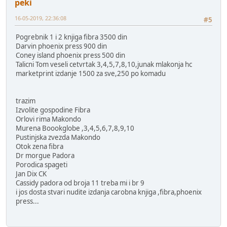
peki
16-05-2019, 22:36:08
#5
Pogrebnik 1 i 2 knjiga fibra 3500 din
Darvin phoenix press 900 din
Coney island phoenix press 500 din
Talicni Tom veseli cetvrtak 3,4,5,7,8,10,junak mlakonja hc
marketprint izdanje 1500 za sve,250 po komadu
trazim
Izvolite gospodine Fibra
Orlovi rima Makondo
Murena Boookglobe ,3,4,5,6,7,8,9,10
Pustinjska zvezda Makondo
Otok zena fibra
Dr morgue Padora
Porodica spageti
Jan Dix CK
Cassidy padora od broja 11 treba mi i br 9
i jos dosta stvari nudite izdanja carobna knjiga ,fibra,phoenix
press...