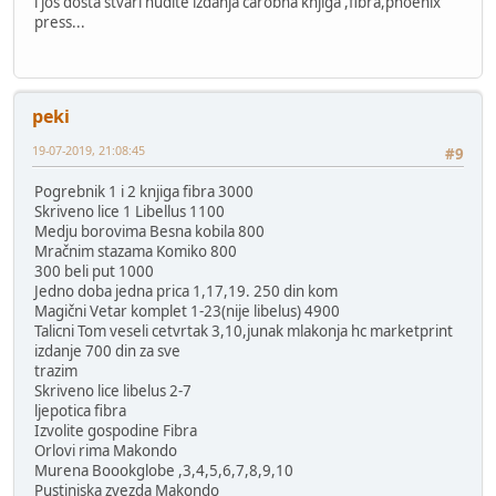
i jos dosta stvari nudite izdanja carobna knjiga ,fibra,phoenix
press...
peki
19-07-2019, 21:08:45
#9
Pogrebnik 1 i 2 knjiga fibra 3000
Skriveno lice 1 Libellus 1100
Medju borovima Besna kobila 800
Mračnim stazama Komiko 800
300 beli put 1000
Jedno doba jedna prica 1,17,19. 250 din kom
Magični Vetar komplet 1-23(nije libelus) 4900
Talicni Tom veseli cetvrtak 3,10,junak mlakonja hc marketprint
izdanje 700 din za sve
trazim
Skriveno lice libelus 2-7
ljepotica fibra
Izvolite gospodine Fibra
Orlovi rima Makondo
Murena Boookglobe ,3,4,5,6,7,8,9,10
Pustinjska zvezda Makondo