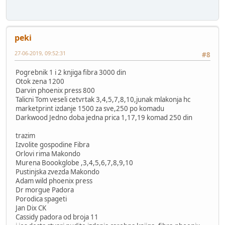
peki
27-06-2019, 09:52:31
#8
Pogrebnik 1 i 2 knjiga fibra 3000 din
Otok zena 1200
Darvin phoenix press 800
Talicni Tom veseli cetvrtak 3,4,5,7,8,10,junak mlakonja hc
marketprint izdanje 1500 za sve,250 po komadu
Darkwood Jedno doba jedna prica 1,17,19 komad 250 din
trazim
Izvolite gospodine Fibra
Orlovi rima Makondo
Murena Boookglobe ,3,4,5,6,7,8,9,10
Pustinjska zvezda Makondo
Adam wild phoenix press
Dr morgue Padora
Porodica spageti
Jan Dix CK
Cassidy padora od broja 11