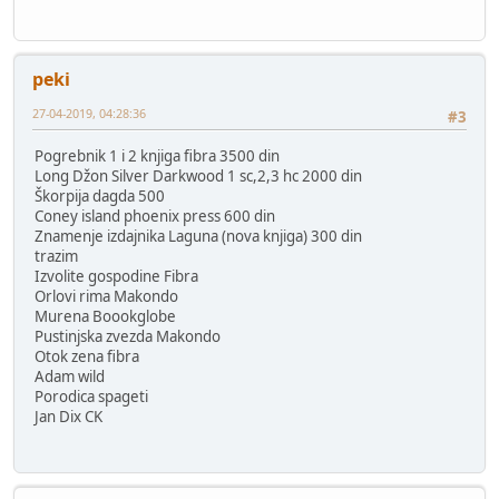
peki
27-04-2019, 04:28:36
#3
Pogrebnik 1 i 2 knjiga fibra 3500 din
Long Džon Silver Darkwood 1 sc,2,3 hc 2000 din
Škorpija dagda 500
Coney island phoenix press 600 din
Znamenje izdajnika Laguna (nova knjiga) 300 din
trazim
Izvolite gospodine Fibra
Orlovi rima Makondo
Murena Boookglobe
Pustinjska zvezda Makondo
Otok zena fibra
Adam wild
Porodica spageti
Jan Dix CK