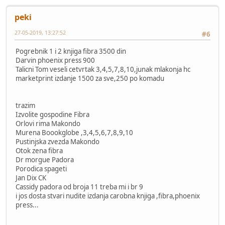
peki
27-05-2019, 13:27:52
#6
Pogrebnik 1 i 2 knjiga fibra 3500 din
Darvin phoenix press 900
Talicni Tom veseli cetvrtak 3,4,5,7,8,10,junak mlakonja hc
marketprint izdanje 1500 za sve,250 po komadu
trazim
Izvolite gospodine Fibra
Orlovi rima Makondo
Murena Boookglobe ,3,4,5,6,7,8,9,10
Pustinjska zvezda Makondo
Otok zena fibra
Dr morgue Padora
Porodica spageti
Jan Dix CK
Cassidy padora od broja 11 treba mi i br 9
i jos dosta stvari nudite izdanja carobna knjiga ,fibra,phoenix
press...