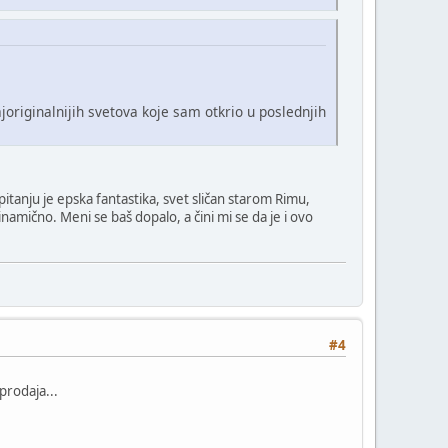
originalnijih svetova koje sam otkrio u poslednjih
 pitanju je epska fantastika, svet sličan starom Rimu,
namično. Meni se baš dopalo, a čini mi se da je i ovo
#4
prodaja...