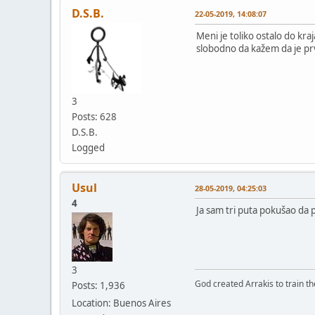
D.S.B.
22-05-2019, 14:08:07
Meni je toliko ostalo do kr
slobodno da kažem da je prvi 
3
Posts: 628
D.S.B.
Logged
Usul
28-05-2019, 04:25:03
4
Ja sam tri puta pokušao da
3
God created Arrakis to train the
Posts: 1,936
Location: Buenos Aires