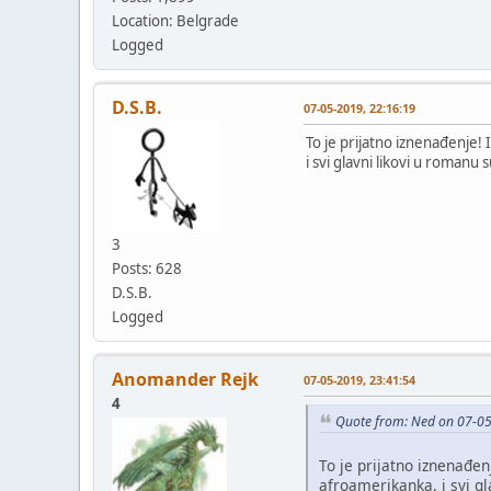
Location: Belgrade
Logged
D.S.B.
07-05-2019, 22:16:19
To je prijatno iznenađenje! 
i svi glavni likovi u romanu 
3
Posts: 628
D.S.B.
Logged
Anomander Rejk
07-05-2019, 23:41:54
4
Quote from: Ned on 07-05
To je prijatno iznenađen
afroamerikanka, i svi gl