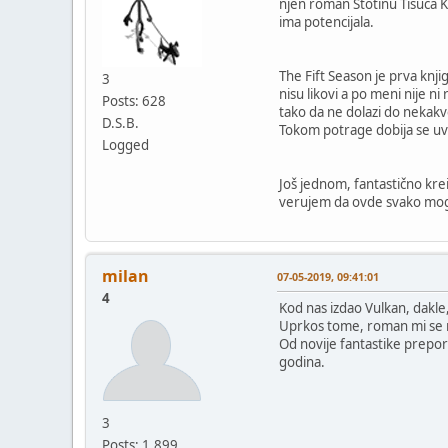
njen roman Stotinu Tisuća K
ima potencijala.
The Fift Season je prva knjig
3
nisu likovi a po meni nije ni
Posts: 628
tako da ne dolazi do nekakv
D.S.B.
Tokom potrage dobija se uvi
Logged
Još jednom, fantastično krei
verujem da ovde svako mog
milan
07-05-2019, 09:41:01
4
Kod nas izdao Vulkan, dakle,
Uprkos tome, roman mi se m
Od novije fantastike prepor
godina.
3
Posts: 1,899