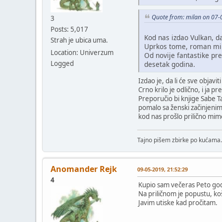
Quote from: milan on 07-
3
Posts: 5,017
Kod nas izdao Vulkan, da
Strah je ubica uma.
Uprkos tome, roman mi 
Location: Univerzum
Od novije fantastike pr
Logged
desetak godina.
Izdao je, da li će sve objavi
Crno krilo je odlično, i ja
Preporučio bi knjige Sabe Ta
pomalo sa ženski začinjenim 
kod nas prošlo prilično mimo
Tajno pišem zbirke po kućama.
Anomander Rejk
09-05-2019, 21:52:29
4
Kupio sam večeras Peto god
Na priličnom je popustu, koš
Javim utiske kad pročitam.