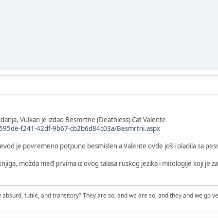
danja, Vulkan je izdao Besmrtne (Deathless) Cat Valente
b5595de-f241-42df-9b67-cb2b6d84c03a/Besmrtni.aspx
revod je povremeno potpuno besmislen a Valente ovde još i oladila sa pes
a knjiga, možda međ prvima iz ovog talasa ruskog jezika i mitologije koji je za
 absurd, futile, and transitory? They are so, and we are so, and they and we go ve