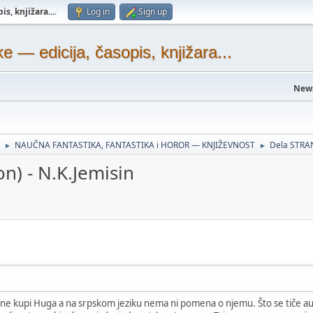
s, knjižara...
.
Log in
Sign up
— edicija, časopis, knjižara...
New
NAUČNA FANTASTIKA, FANTASTIKA i HOROR — KNJIŽEVNOST
Dela STRA
►
►
n) - N.K.Jemisin
odine kupi Huga a na srpskom jeziku nema ni pomena o njemu. Što se tiče au