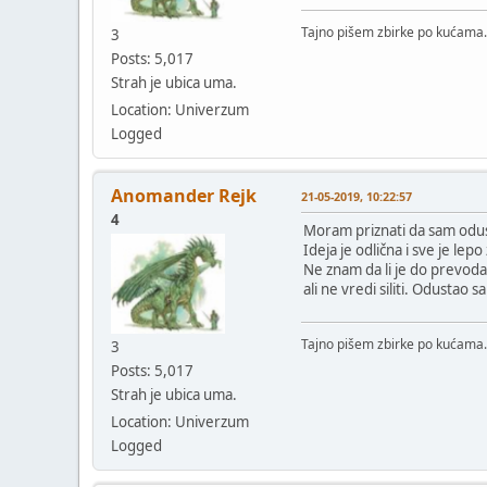
Tajno pišem zbirke po kućama.
3
Posts: 5,017
Strah je ubica uma.
Location: Univerzum
Logged
Anomander Rejk
21-05-2019, 10:22:57
4
Moram priznati da sam odus
Ideja je odlična i sve je lepo
Ne znam da li je do prevoda, 
ali ne vredi siliti. Odustao s
Tajno pišem zbirke po kućama.
3
Posts: 5,017
Strah je ubica uma.
Location: Univerzum
Logged