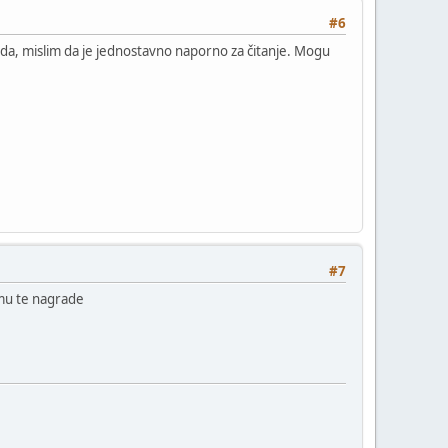
#6
voda, mislim da je jednostavno naporno za čitanje. Mogu
#7
mu te nagrade