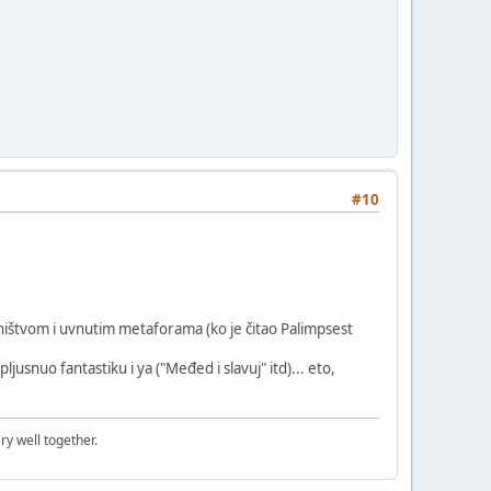
#10
ništvom i uvnutim metaforama (ko je čitao Palimpsest
pljusnuo fantastiku i ya ("Međed i slavuj" itd)... eto,
ry well together.