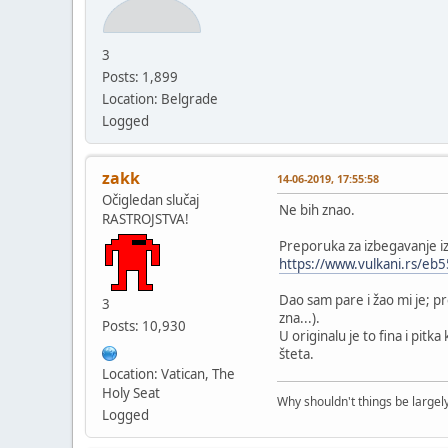
3
Posts: 1,899
Location: Belgrade
Logged
zakk
14-06-2019, 17:55:58
Očigledan slučaj
Ne bih znao.
RASTROJSTVA!
Preporuka za izbegavanje iz
https://www.vulkani.rs/e
Dao sam pare i žao mi je; p
3
zna...).
Posts: 10,930
U originalu je to fina i pitk
šteta.
Location: Vatican, The
Holy Seat
Why shouldn't things be largely
Logged