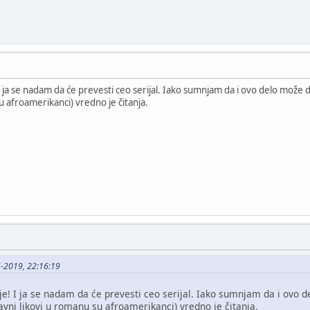
I ja se nadam da će prevesti ceo serijal. Iako sumnjam da i ovo delo može da
su afroamerikanci) vredno je čitanja.
-2019, 22:16:19
je! I ja se nadam da će prevesti ceo serijal. Iako sumnjam da i ovo de
avni likovi u romanu su afroamerikanci) vredno je čitanja.