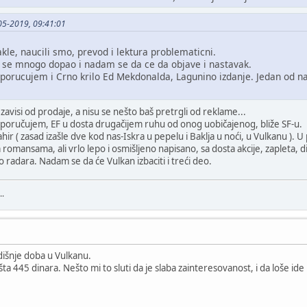
05-2019, 09:41:01
kle, naucili smo, prevod i lektura problematicni.
se mnogo dopao i nadam se da ce da objave i nastavak.
eporucujem i Crno krilo Ed Mekdonalda, Lagunino izdanje. Jedan od naj
ti zavisi od prodaje, a nisu se nešto baš pretrgli od reklame...
 preporučujem, EF u dosta drugačijem ruhu od onog uobičajenog, bliže SF-u.
hir ( zasad izašle dve kod nas-Iskra u pepelu i Baklja u noći, u Vulkanu ). U
romansama, ali vrlo lepo i osmišljeno napisano, sa dosta akcije, zapleta, di
 radara. Nadam se da će Vulkan izbaciti i treći deo.
..
išnje doba u Vulkanu.
ta 445 dinara. Nešto mi to sluti da je slaba zainteresovanost, i da loše ide 