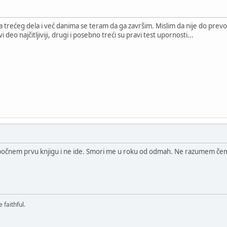
aja trećeg dela i već danima se teram da ga završim. Mislim da nije do pre
deo najčitljiviji, drugi i posebno treći su pravi test upornosti...
 počnem prvu knjigu i ne ide. Smori me u roku od odmah. Ne razumem če
 faithful.