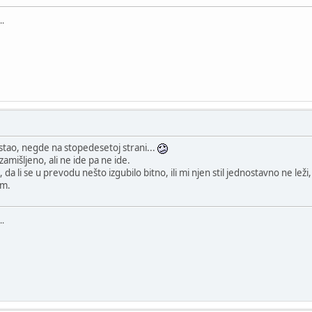
..
tao, negde na stopedesetoj strani...
 zamišljeno, ali ne ide pa ne ide.
da li se u prevodu nešto izgubilo bitno, ili mi njen stil jednostavno ne leži,
am.
..