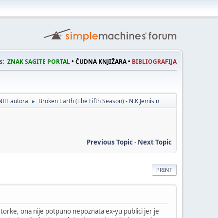
s:
ZNAK SAGITE PORTAL
• ČUDNA KNJIŽARA •
BIBLIOGRAFIJA
NIH autora
Broken Earth (The Fifth Season) - N.K.Jemisin
►
Previous Topic
-
Next Topic
PRINT
torke, ona nije potpuno nepoznata ex-yu publici jer je