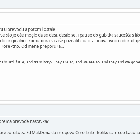
rvu u prevodu a potom i ostale.
sve što jeloše moglo da se desi, desilo se, i pati se do gubitka saučešća s 
vrlo originalno i komunicira sa više poznatih autora i inovativno nadgrađuj
je korektno. Od mene preporuka...
 absurd, futile, and transitory? They are so, and we are so, and they and we go ve
n sprema prevode nastavka?
 preporuku za Ed MakDonalda i njegovo Crno krilo - koliko sam cuo Laguna 