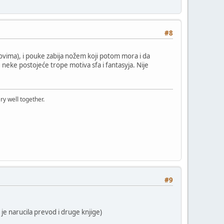
#8
likovima), i pouke zabija nožem koji potom mora i da
e neke postojeće trope motiva sfa i fantasyja. Nije
ry well together.
#9
je narucila prevod i druge knjige)