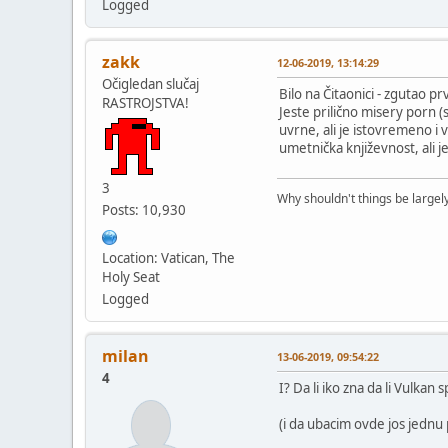
Logged
zakk
12-06-2019, 13:14:29
Očigledan slučaj
Bilo na Čitaonici - zgutao p
RASTROJSTVA!
Jeste prilično misery porn (
uvrne, ali je istovremeno i 
umetnička književnost, ali 
3
Why shouldn't things be largely
Posts: 10,930
Location: Vatican, The
Holy Seat
Logged
milan
13-06-2019, 09:54:22
4
I? Da li iko zna da li Vulka
(i da ubacim ovde jos jednu