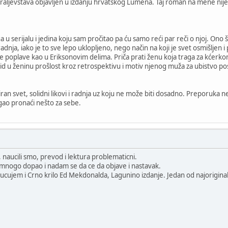
raljevstava objavljen u izdanju hrvatskog Lumena. Taj roman na mene nije o
a u serijalu i jedina koju sam pročitao pa ću samo reći par reči o njoj. Ono 
 radnja, iako je to sve lepo uklopljeno, nego način na koji je svet osmišljen
e poplave kao u Eriksonovim delima. Priča prati ženu koja traga za kćerko
d u ženinu prošlost kroz retrospektivu i motiv njenog muža za ubistvo post
ran svet, solidni likovi i radnja uz koju ne može biti dosadno. Preporuka ne
ao pronaći nešto za sebe.
 naucili smo, prevod i lektura problematicni.
nogo dopao i nadam se da ce da objave i nastavak.
ucujem i Crno krilo Ed Mekdonalda, Lagunino izdanje. Jedan od najoriginal