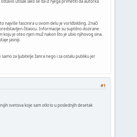
stavio utisak iako se da iz njega primetiti da autorka
što najviše fascinira u ovom delu je vorldbilding. Znači
 i predstavljen čitaocu. Informacije su suptilno dozirane
m koju je oteo njen muž nakon što je ubio njihovog sina.
aje jasniji.
 samo za ljubitelje žanra nego i za ostalu publiku jer
#1
nijih svetova koje sam otkrio u poslednjih desetak