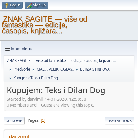
Log in
Sign up
ZNAK SAGITE — više od
fantastike — edicija,
časopis, knjižara...
Main Menu
ZNAK SAGITE — više od fantastike — edicija, časopis, knjižara...
Predvorje
MALI I VELIKI OGLASI
BERZA STRIPOVA
►
►
►
Kupujem: Teks i Dilan Dog
►
Kupujem: Teks i Dilan Dog
Started by darvimil, 14-01-2020, 12:58:58
0 Members and 1 Guest are viewing this topic.
Pages
1
GO DOWN
USER ACTIONS
darvimil