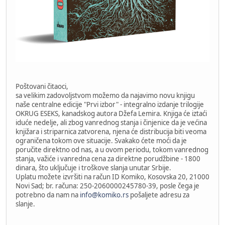
Poštovani čitaoci,
sa velikim zadovoljstvom možemo da najavimo novu knjigu
naše centralne edicije "Prvi izbor" - integralno izdanje trilogije
OKRUG ESEKS, kanadskog autora Džefa Lemira. Knjiga će iztaći
iduće nedelje, ali zbog vanrednog stanja i činjenice da je većina
knjižara i striparnica zatvorena, njena će distribucija biti veoma
ograničena tokom ove situacije. Svakako ćete moći da je
poručite direktno od nas, a u ovom periodu, tokom vanrednog
stanja, važiće i vanredna cena za direktne porudžbine - 1800
dinara, što uključuje i troškove slanja unutar Srbije.
Uplatu možete izvršiti na račun ID Komiko, Kosovska 20, 21000
Novi Sad; br. računa: 250-2060000245780-39, posle čega je
potrebno da nam na
info@komiko.rs
pošaljete adresu za
slanje.