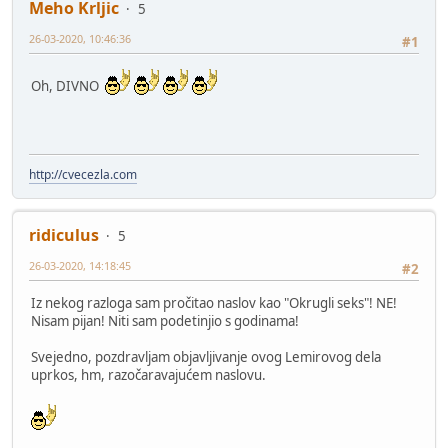
Meho Krljic
5
26-03-2020, 10:46:36
#1
Oh, DIVNO
http://cvecezla.com
ridiculus
5
26-03-2020, 14:18:45
#2
Iz nekog razloga sam pročitao naslov kao "Okrugli seks"! NE!
Nisam pijan! Niti sam podetinjio s godinama!
Svejedno, pozdravljam objavljivanje ovog Lemirovog dela
uprkos, hm, razočaravajućem naslovu.