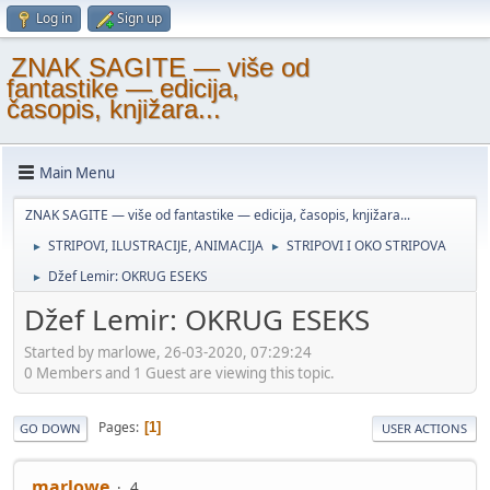
Log in
Sign up
ZNAK SAGITE — više od
fantastike — edicija,
časopis, knjižara...
Main Menu
ZNAK SAGITE — više od fantastike — edicija, časopis, knjižara...
STRIPOVI, ILUSTRACIJE, ANIMACIJA
STRIPOVI I OKO STRIPOVA
►
►
Džef Lemir: OKRUG ESEKS
►
Džef Lemir: OKRUG ESEKS
Started by marlowe, 26-03-2020, 07:29:24
0 Members and 1 Guest are viewing this topic.
Pages
1
GO DOWN
USER ACTIONS
marlowe
4