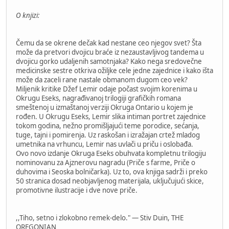
O knjizi:
Čemu da se okrene dečak kad nestane ceo njegov svet? Šta
može da pretvori dvojicu braće iz nezaustavljivog tandema u
dvojicu gorko udaljenih samotnjaka? Kako nega sredovečne
medicinske sestre otkriva ožiljke cele jedne zajednice i kako išta
može da zaceli rane nastale obmanom dugom ceo vek?
Miljenik kritike Džef Lemir odaje počast svojim korenima u
Okrugu Eseks, nagrađivanoj trilogiji grafičkih romana
smeštenoj u izmaštanoj verziji Okruga Ontario u kojem je
rođen. U Okrugu Eseks, Lemir slika intiman portret zajednice
tokom godina, nežno promišljajući teme porodice, sećanja,
tuge, tajni i pomirenja. Uz raskošan i izražajan crtež mladog
umetnika na vrhuncu, Lemir nas uvlači u priču i oslobađa.
Ovo novo izdanje Okruga Eseks obuhvata kompletnu trilogiju
nominovanu za Ajznerovu nagradu (Priče s farme, Priče o
duhovima i Seoska bolničarka). Uz to, ova knjiga sadrži i preko
50 stranica dosad neobjavljenog materijala, uključujući skice,
promotivne ilustracije i dve nove priče.
,,Tiho, setno i zlokobno remek-delo." — Stiv Duin, THE
OREGONIAN