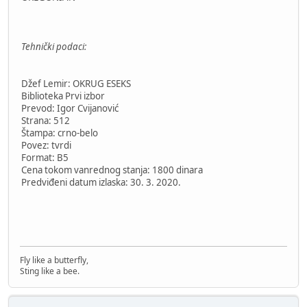
Tehnički podaci:
Džef Lemir: OKRUG ESEKS
Biblioteka Prvi izbor
Prevod: Igor Cvijanović
Strana: 512
Štampa: crno-belo
Povez: tvrdi
Format: B5
Cena tokom vanrednog stanja: 1800 dinara
Predviđeni datum izlaska: 30. 3. 2020.
Fly like a butterfly,
Sting like a bee.