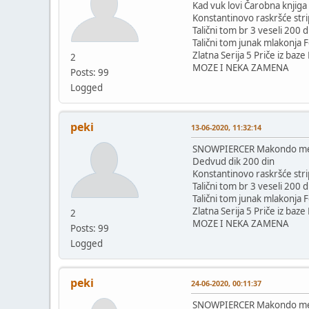
Kad vuk lovi Čarobna knjiga
Konstantinovo raskršće stri
Talični tom br 3 veseli 200 d
Talični tom junak mlakonja
Zlatna Serija 5 Priče iz baz
2
MOZE I NEKA ZAMENA
Posts: 99
Logged
peki
13-06-2020, 11:32:14
SNOWPIERCER Makondo mek
Dedvud dik 200 din
Konstantinovo raskršće stri
Talični tom br 3 veseli 200 d
Talični tom junak mlakonja
Zlatna Serija 5 Priče iz baz
2
MOZE I NEKA ZAMENA
Posts: 99
Logged
peki
24-06-2020, 00:11:37
SNOWPIERCER Makondo mek