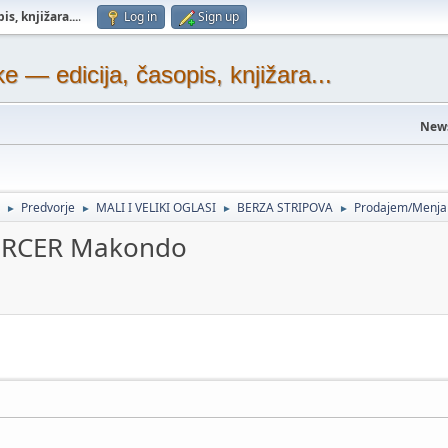
s, knjižara...
.
Log in
Sign up
— edicija, časopis, knjižara...
New
Predvorje
MALI I VELIKI OGLASI
BERZA STRIPOVA
Prodajem/Menj
►
►
►
►
ERCER Makondo