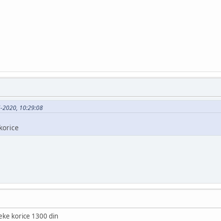
6-2020, 10:29:08
korice
e korice 1300 din