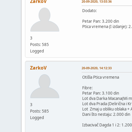
ZarkoV
20-09-2020, 13:03:36
Dodato:
Petar Pan: 3.200 din
Ptica vremena (I izdanje): 2
3
Posts: 585
Logged
ZarkoV
20-09-2020, 14:12:33
Otišla Ptica vremena
Fibre:
Petar Pan: 3.100 din
Lot dva Darka Macana(Mi mrt
Lot dva Prada (Delirična i Kr
3
Lot Zmaj u obliku oblaka + A
Posts: 585
Dani što nestaju: 2.000 din
Logged
Izbacivač Dagda 1 i 2: 1.200