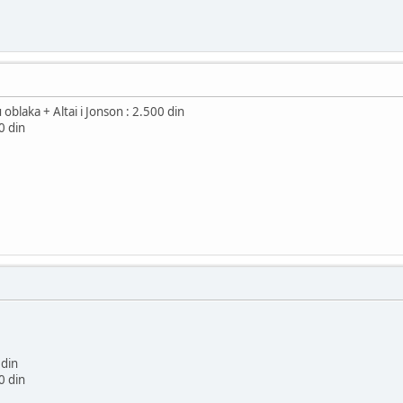
u oblaka + Altai i Jonson : 2.500 din
0 din
 din
0 din