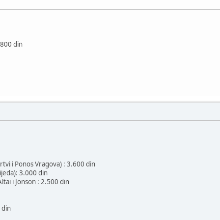
.800 din
vi i Ponos Vragova) : 3.600 din
ijeda): 3.000 din
ltai i Jonson : 2.500 din
 din