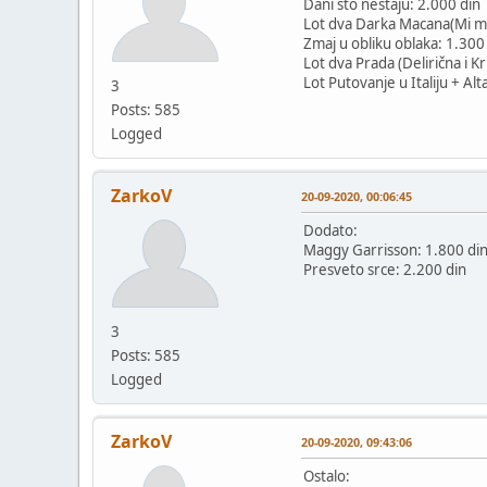
Dani što nestaju: 2.000 din
Lot dva Darka Macana(Mi mrt
Zmaj u obliku oblaka: 1.300
Lot dva Prada (Delirična i Kr
Lot Putovanje u Italiju + Alt
3
Posts: 585
Logged
ZarkoV
20-09-2020, 00:06:45
Dodato:
Maggy Garrisson: 1.800 di
Presveto srce: 2.200 din
3
Posts: 585
Logged
ZarkoV
20-09-2020, 09:43:06
Ostalo: