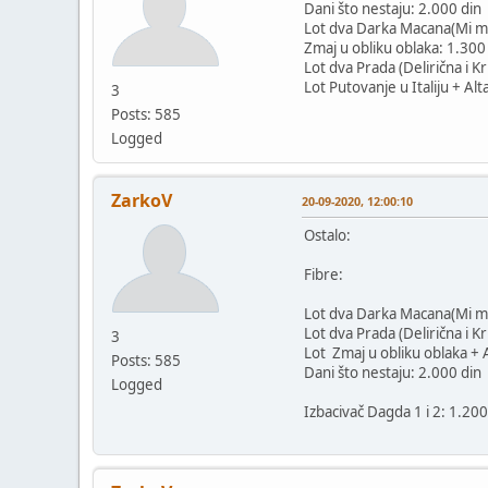
Dani što nestaju: 2.000 din
Lot dva Darka Macana(Mi mrt
Zmaj u obliku oblaka: 1.300
Lot dva Prada (Delirična i Kr
Lot Putovanje u Italiju + Alt
3
Posts: 585
Logged
ZarkoV
20-09-2020, 12:00:10
Ostalo:
Fibre:
Lot dva Darka Macana(Mi mrt
Lot dva Prada (Delirična i Kr
3
Lot Zmaj u obliku oblaka + A
Posts: 585
Dani što nestaju: 2.000 din
Logged
Izbacivač Dagda 1 i 2: 1.200