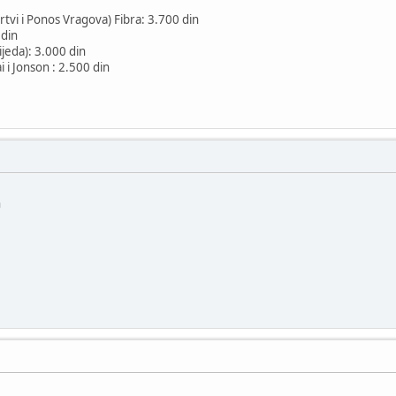
vi i Ponos Vragova) Fibra: 3.700 din
 din
ijeda): 3.000 din
ai i Jonson : 2.500 din
n