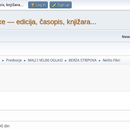
s, knjižara...
.
Log in
Sign up
— edicija, časopis, knjižara...
New
Predvorje
MALI I VELIKI OGLASI
BERZA STRIPOVA
Nešto Fibri
►
►
►
►
700 din