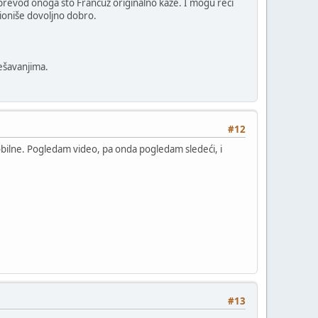
 prevod onoga što Francuz originalno kaže. I mogu reći
cioniše dovoljno dobro.
dešavanjima.
#12
bilne. Pogledam video, pa onda pogledam sledeći, i
#13