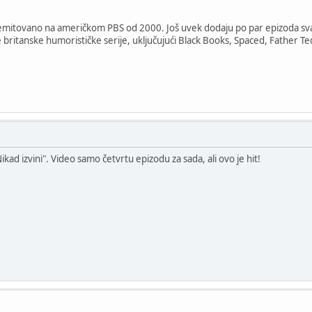
 emitovano na američkom PBS od 2000. Još uvek dodaju po par epizoda sva
 britanske humorističke serije, uključujući Black Books, Spaced, Father Te
"Nikad izvini". Video samo četvrtu epizodu za sada, ali ovo je hit!