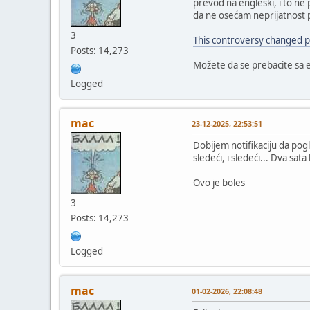
prevod na engleski, i to ne
da ne osećam neprijatnost pr
3
This controversy changed p
Posts: 14,273
Možete da se prebacite sa e
Logged
mac
23-12-2025, 22:53:51
Dobijem notifikaciju da po
sledeći, i sledeći... Dva sa
Ovo je boles
3
Posts: 14,273
Logged
mac
01-02-2026, 22:08:48