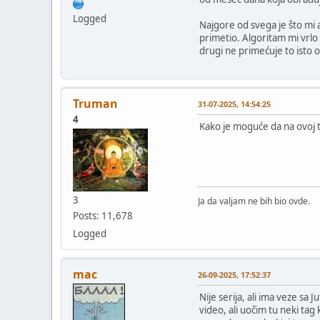
Logged
Najgore od svega je što mi a
primetio. Algoritam mi vrlo
drugi ne primećuje to isto 
Truman
31-07-2025, 14:54:25
4
Kako je moguće da na ovoj 
3
Ja da valjam ne bih bio ovde.
Posts: 11,678
Logged
mac
26-09-2025, 17:52:37
Nije serija, ali ima veze sa
video, ali uočim tu neki tag