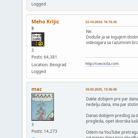
Logged
Meho Krljic
22-10-2024, 16:16:26
5
Ne.
Doduše ja se logujem doslov
videoigara sa razumnim bro
3
Posts: 64,381
http://cvecezla.com
Location: Beograd
Logged
mac
18-03-2025, 13:36:48
Dakle dobijem pre par dana
nedelju dana, ima par stot
Danas dobijem predlog za 
pregleda, opet dvorska luda
3
Posts: 14,273
Odem na YouTube pretragu, u
od mesec dana koja obrađuj