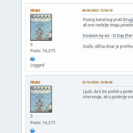
mac
06-06-2023, 12:54:10
Postoji kanal koji prati
Drugi
ali ove nedelje imaju poseb
Invasion by Air - D-Day [Par
3
Inače, slična stvar je pret
Posts: 14,273
Logged
mac
22-10-2024, 14:09:46
Ljudi, da li ste počeli u po
interesuje, ali u poslenje 
3
Posts: 14,273