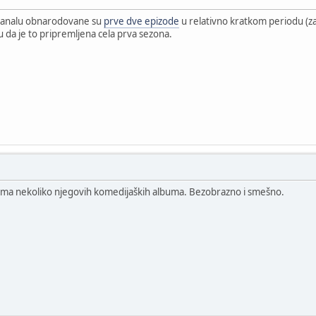
analu obnarodovane su
prve dve epizode
u relativno kratkom periodu (zapr
 da je to pripremljena cela prva sezona.
ima nekoliko njegovih komedijaških albuma. Bezobrazno i smešno.