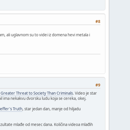
#8
m, ali uglavnom su to videi iz domena hevi metala i
#9
Greater Threat to Society Than Criminals
. Video je star
l ima nekakvu dvorsku ludu koja se cereka, okej.
effer's Truth
, star jedan dan, manje od hiljadu
ezultate mlađe od mesec dana. Količina videoa mlađih