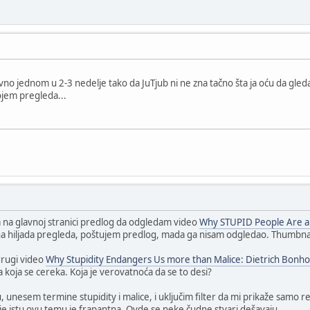
no jednom u 2-3 nedelje tako da JuTjub ni ne zna tačno šta ja oću da gleda
jem pregleda...
 na glavnoj stranici predlog da odgledam video
Why STUPID People Are a 
ina hiljada pregleda, poštujem predlog, mada ga nisam odgledao. Thumbnai
drugi video
Why Stupidity Endangers Us more than Malice: Dietrich Bonho
 koja se cereka. Koja je verovatnoća da se to desi?
nesem termine stupidity i malice, i uključim filter da mi prikaže samo r
e istu ovu temu je frapantna. Ovde se neke čudne stvari dešavaju.