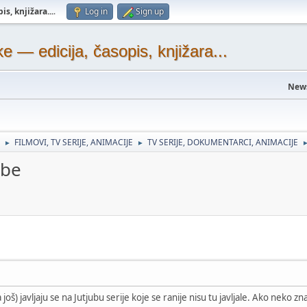
s, knjižara...
.
Log in
Sign up
— edicija, časopis, knjižara...
New
FILMOVI, TV SERIJE, ANIMACIJE
TV SERIJE, DOKUMENTARCI, ANIMACIJE
►
►
ube
još) javljaju se na Jutjubu serije koje se ranije nisu tu javljale. Ako neko 