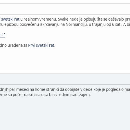
 svetski rat
u realnom vremenu. Svake nedelje opisuju šta se dešavalo pre
nu epizodu posvećenu iskrcavanju na Normandiju, u trajanju od 6 sati. A b
t 1]
hodno urađena za
Prvi svetski rat
.
slednjih par meseci na home stranici da dobijate videoe koje je pogledalo 
vreme su počeli da smaraju sa bezvrednim sadržajem.