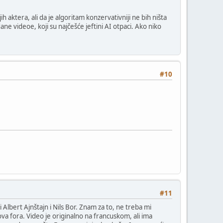
aktera, ali da je algoritam konzervativniji ne bih ništa
e videoe, koji su najčešće jeftini AI otpaci. Ako niko
#10
#11
Albert Ajnštajn i Nils Bor. Znam za to, ne treba mi
ova fora. Video je originalno na francuskom, ali ima