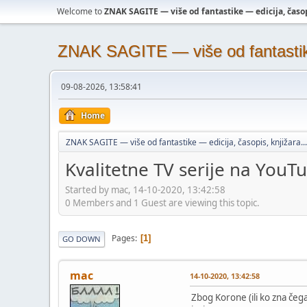
Welcome to
ZNAK SAGITE — više od fantastike — edicija, časopi
ZNAK SAGITE — više od fantastike 
09-08-2026, 13:58:41
Home
ZNAK SAGITE — više od fantastike — edicija, časopis, knjižara...
Kvalitetne TV serije na YouT
Started by mac, 14-10-2020, 13:42:58
0 Members and 1 Guest are viewing this topic.
Pages
1
GO DOWN
mac
14-10-2020, 13:42:58
Zbog Korone (ili ko zna čega 