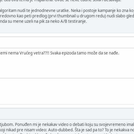
lgoritam nudi te jednodnevne uratke. Neka i postoje kampanje ko zna kojih 
 redovno kao peti predlog (prvi thumbnail u drugom redu) nudi slabo gledan
onda su mene uzeli na pik za neko A/B testiranje.
temi nema Vrućeg vetra??!! Svaka epizoda tamo može da se nađe.
 Jutjubom. Ponuđen mi je nekakav video o debati koju su svojevremeno imali 
 koji nikad pre nisam video: Auto-dubbed. Šta je sad pa to? To je nekakva n