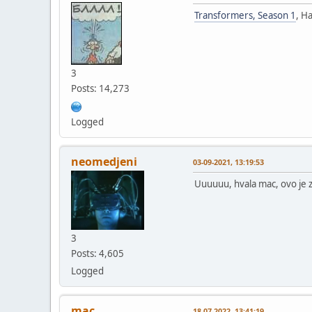
Transformers, Season 1
, H
3
Posts: 14,273
Logged
neomedjeni
03-09-2021, 13:19:53
Uuuuuu, hvala mac, ovo je 
3
Posts: 4,605
Logged
mac
18-07-2022, 13:41:19