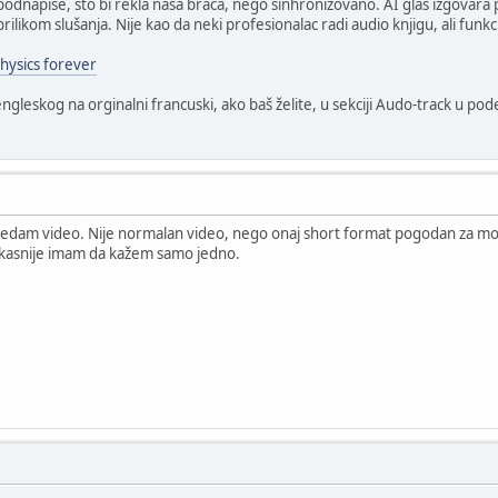
 podnapise, što bi rekla naša braća, nego sinhronizovano. AI glas izgovara
ilikom slušanja. Nije kao da neki profesionalac radi audio knjigu, ali funk
hysics forever
ngleskog na orginalni francuski, ako baš želite, u sekciji Audo-track u po
gledam video. Nije normalan video, nego onaj short format pogodan za mo
ta kasnije imam da kažem samo jedno.