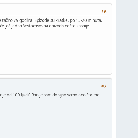
#6
 tačno 79 godina. Epizode su kratke, po 15-20 minuta,
iće još jedna šestočasovna epizoda nešto kasnije.
#7
manje od 100 ljudi? Ranije sam dobijao samo ono što me