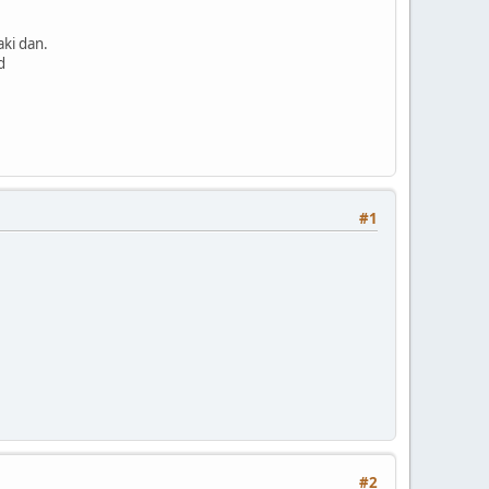
ki dan.
d
#1
#2