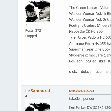
The Green Lantern Volum
Wonder Woman Vol. 1: Bl
Wonder Woman Vol. 2: Gu
3
Poetry is Useless (Anders
Posts: 872
Naopačke ČK HC 800
Logged
Tyler Cross Padora HC 50
Amnezija Porijeklo 500 (p
Superman Year One Book O
Stvorenje iz močvare 1 D
Posljednji pogled Fibra H
u obzir dolaze i razumne 
Le Samourai
12-04-2021, 03:50:24
4
takođe u ponudi
Ken Parker DW SC 1+2 120