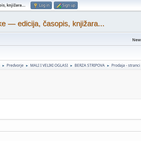
s, knjižara...
.
Log in
Sign up
— edicija, časopis, knjižara...
New
Predvorje
MALI I VELIKI OGLASI
BERZA STRIPOVA
Prodaja - stranci
►
►
►
►