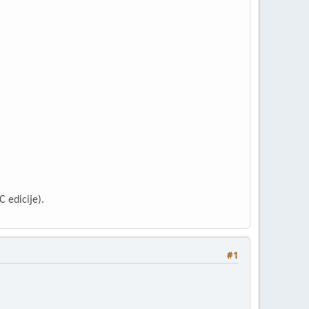
 edicije).
#1