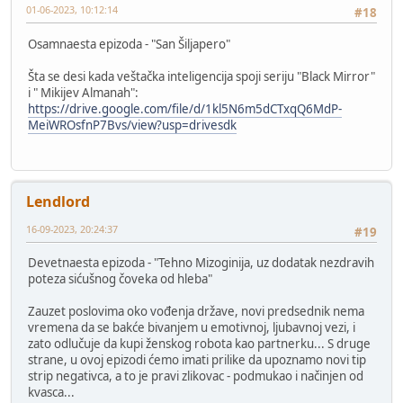
01-06-2023, 10:12:14
#18
Osamnaesta epizoda - "San Šiljapero"
Šta se desi kada veštačka inteligencija spoji seriju "Black Mirror"
i " Mikijev Almanah":
https://drive.google.com/file/d/1kl5N6m5dCTxqQ6MdP-
MeiWROsfnP7Bvs/view?usp=drivesdk
Lendlord
16-09-2023, 20:24:37
#19
Devetnaesta epizoda - "Tehno Mizoginija, uz dodatak nezdravih
poteza sićušnog čoveka od hleba"
Zauzet poslovima oko vođenja države, novi predsednik nema
vremena da se bakće bivanjem u emotivnoj, ljubavnoj vezi, i
zato odlučuje da kupi ženskog robota kao partnerku... S druge
strane, u ovoj epizodi ćemo imati prilike da upoznamo novi tip
strip negativca, a to je pravi zlikovac - podmukao i načinjen od
kvasca...