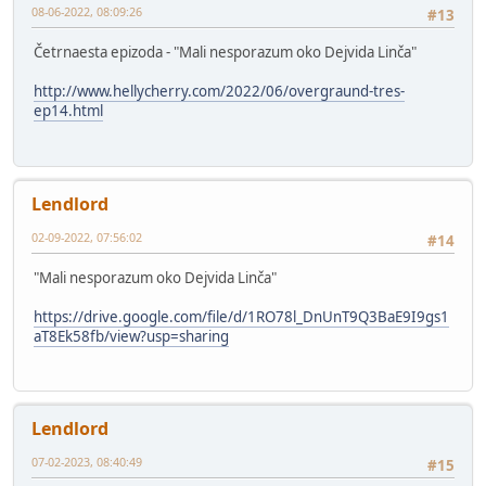
08-06-2022, 08:09:26
#13
Četrnaesta epizoda - "Mali nesporazum oko Dejvida Linča"
http://www.hellycherry.com/2022/06/overgraund-tres-
ep14.html
Lendlord
02-09-2022, 07:56:02
#14
"Mali nesporazum oko Dejvida Linča"
https://drive.google.com/file/d/1RO78l_DnUnT9Q3BaE9I9gs1
aT8Ek58fb/view?usp=sharing
Lendlord
07-02-2023, 08:40:49
#15