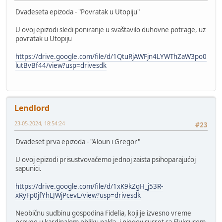
Dvadeseta epizoda - "Povratak u Utopiju"
U ovoj epizodi sledi poniranje u svaštavilo duhovne potrage, uz
povratak u Utopiju
https://drive.google.com/file/d/1QtuRjAWFjn4LYWThZaW3po0
lutBvBf44/view?usp=drivesdk
Lendlord
23-05-2024, 18:54:24
#23
Dvadeset prva epizoda - "Aloun i Gregor"
U ovoj epizodi prisustvovaćemo jednoj zaista psihoparajućoj
sapunici.
https://drive.google.com/file/d/1xK9kZgH_j53R-
xRyFp0jfYhLJWjPcevL/view?usp=drivesdk
Neobičnu sudbinu gospodina Fidelia, koji je izvesno vreme
proveo u kardinalom obliku pakla, i njegov susret sa Fluksusom