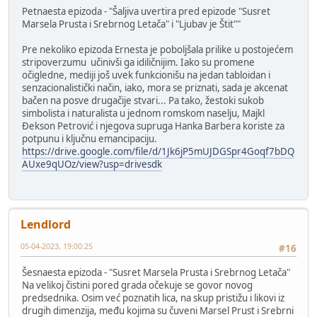
Petnaesta epizoda - "Šaljiva uvertira pred epizode "Susret
Marsela Prusta i Srebrnog Letača" i "Ljubav je Štit""
Pre nekoliko epizoda Ernesta je poboljšala prilike u postojećem
stripoverzumu učinivši ga idiličnijim. Iako su promene
očigledne, mediji još uvek funkcionišu na jedan tabloidan i
senzacionalistički način, iako, mora se priznati, sada je akcenat
bačen na posve drugačije stvari... Pa tako, žestoki sukob
simbolista i naturalista u jednom romskom naselju, Majkl
Đekson Petrović i njegova supruga Hanka Barbera koriste za
potpunu i ključnu emancipaciju.
https://drive.google.com/file/d/1Jk6jP5mUJDGSpr4Goqf7bDQ
AUxe9qUOz/view?usp=drivesdk
Lendlord
05-04-2023, 19:00:25
#16
Šesnaesta epizoda - "Susret Marsela Prusta i Srebrnog Letača"
Na velikoj čistini pored grada očekuje se govor novog
predsednika. Osim već poznatih lica, na skup pristižu i likovi iz
drugih dimenzija, među kojima su čuveni Marsel Prust i Srebrni