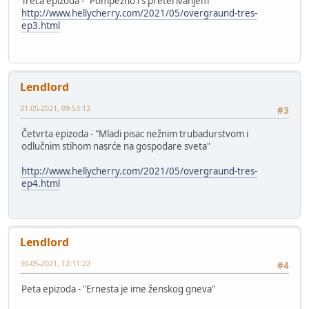
Treća epizoda - "Pompezno i s preterivanjem"
http://www.hellycherry.com/2021/05/overgraund-tres-
ep3.html
Lendlord
21-05-2021, 09:53:12
#3
Četvrta epizoda - "Mladi pisac nežnim trubadurstvom i
odlučnim stihom nasrće na gospodare sveta"
http://www.hellycherry.com/2021/05/overgraund-tres-
ep4.html
Lendlord
30-05-2021, 12:11:22
#4
Peta epizoda - "Ernesta je ime ženskog gneva"