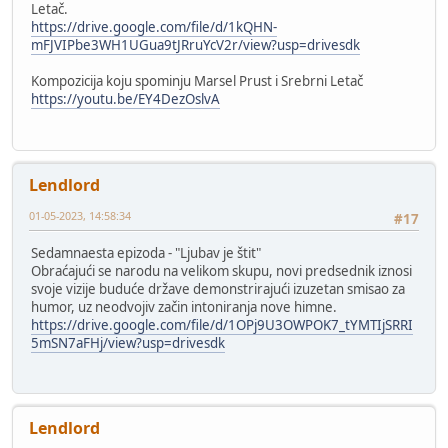
Letač.
https://drive.google.com/file/d/1kQHN-
mFJVIPbe3WH1UGua9tJRruYcV2r/view?usp=drivesdk
Kompozicija koju spominju Marsel Prust i Srebrni Letač
https://youtu.be/EY4DezOslvA
Lendlord
01-05-2023, 14:58:34
#17
Sedamnaesta epizoda - "Ljubav je štit"
Obraćajući se narodu na velikom skupu, novi predsednik iznosi
svoje vizije buduće države demonstrirajući izuzetan smisao za
humor, uz neodvojiv začin intoniranja nove himne.
https://drive.google.com/file/d/1OPj9U3OWPOK7_tYMTIjSRRI
5mSN7aFHj/view?usp=drivesdk
Lendlord