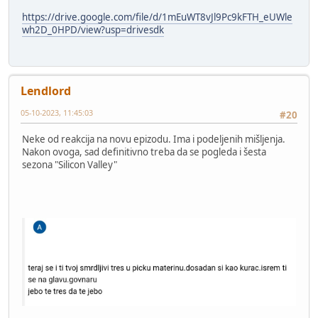
https://drive.google.com/file/d/1mEuWT8vJl9Pc9kFTH_eUWle
wh2D_0HPD/view?usp=drivesdk
Lendlord
05-10-2023, 11:45:03
#20
Neke od reakcija na novu epizodu. Ima i podeljenih mišljenja.
Nakon ovoga, sad definitivno treba da se pogleda i šesta
sezona "Silicon Valley"