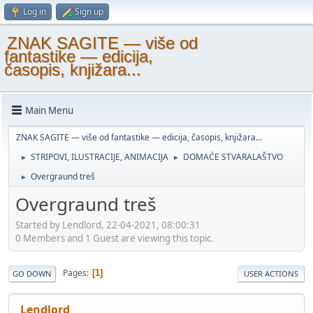
Log in
Sign up
ZNAK SAGITE — više od
fantastike — edicija,
časopis, knjižara...
Main Menu
ZNAK SAGITE — više od fantastike — edicija, časopis, knjižara...
STRIPOVI, ILUSTRACIJE, ANIMACIJA
DOMAĆE STVARALAŠTVO
►
►
Overgraund treš
►
Overgraund treš
Started by Lendlord, 22-04-2021, 08:00:31
0 Members and 1 Guest are viewing this topic.
Pages
1
GO DOWN
USER ACTIONS
Lendlord