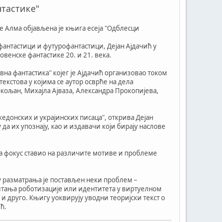
нтастике"
е Алма објављена је књига есеја "Одблесци
 фантастици и футурофантастици, Дејан Ајдачић у
овенске фантастике 20. и 21. века.
на фантастика" којег је Ајдачић организовао током
екстова у којима се аутор осврће на дела
кољан, Михајла Ајваза, Александра Прокопијева,
кедонских и украјинских писаца", открива Дејан
да их упознају, као и издавачи који бирају наслове
а фокус ставио на различите мотиве и проблеме
у разматрања је постављен неки проблем –
ања роботизације или идентитета у виртуелном
и друго. Књигу уоквирују уводни теоријски текст о
ћ.