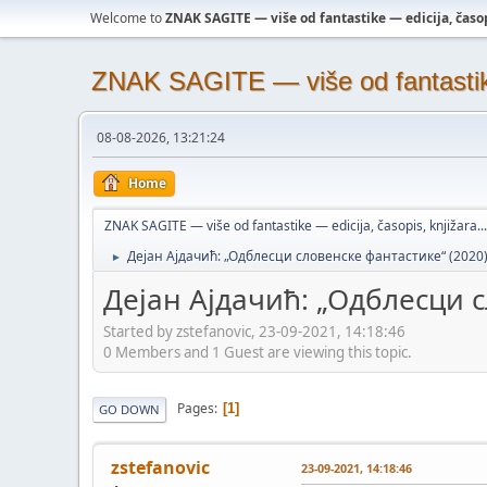
Welcome to
ZNAK SAGITE — više od fantastike — edicija, časopi
ZNAK SAGITE — više od fantastike 
08-08-2026, 13:21:24
Home
ZNAK SAGITE — više od fantastike — edicija, časopis, knjižara...
Дејан Ајдачић: „Одблесци словенске фантастике“ (2020
►
Дејан Ајдачић: „Одблесци с
Started by zstefanovic, 23-09-2021, 14:18:46
0 Members and 1 Guest are viewing this topic.
Pages
1
GO DOWN
zstefanovic
23-09-2021, 14:18:46