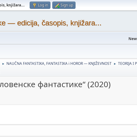
s, knjižara...
.
Log in
Sign up
— edicija, časopis, knjižara...
New
NAUČNA FANTASTIKA, FANTASTIKA i HOROR — KNJIŽEVNOST
TEORIJA I 
►
►
)
ловенске фантастике“ (2020)