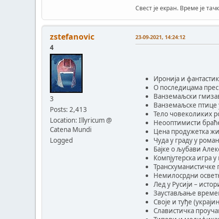
Свест је екран. Време је тачк
zstefanovic
23-09-2021, 14:24:12
4
Иронија и фантасти
О последицама прес
Ванземаљски гмизав
3
Ванземаљске птице 
Posts: 2,413
Тело човеколиких р
Location: Illyricum @
Неооптимисти браће
Catena Mundi
Цена продужетка жи
Logged
Чуда у граду у роман
Бајке о љубави Але
Компјутерска игра у
Трансхуманистичке п
Немилосрдни осветни
Лед у Русији – истор
Заустављање времен
Своје и туђе (украј
Славистичка проуча