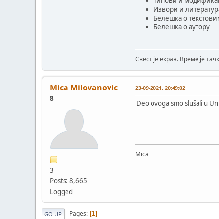
Типови и модификац
Извори и литератур
Белешка о текстови
Белешка о аутору
Свест је екран. Време је тачк
Mica Milovanovic
23-09-2021, 20:49:02
8
Deo ovoga smo slušali u Univ
Mica
3
Posts: 8,665
Logged
Pages
1
GO UP