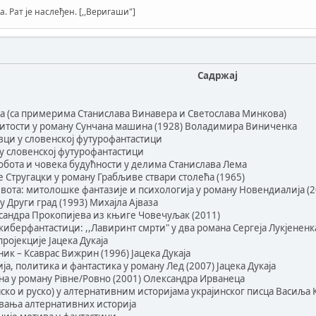
а. Рат је наслеђен. [,,Веригаши"]
Садржај
ка (са примерима Станислава Винавера и Светослава Минкова)
итости у роману Сунчана машина (1928) Воладимира Виниченка
ци у словенској футурофантастици
у словенској футурофантастици
обота и човека будућности у делима Станислава Лема
 Стругацки у роману Грабљиве ствари столећа (1965)
вота: митолошке фантазије и психологија у роману Новендиалија 
у Други град (1993) Михајла Ајваза
ксандра Прокопијева из књиге Човечуљак (2011)
 киберфантастици: ,,Лавиринт смрти" у два романа Сергеја Лукјененк
ројекције Јацека Дукаја
к – Ксаврас Вижрин (1996) Јацека Дукаја
ија, политика и фантастика у роману Лед (2007) Јацека Дукаја
а у роману Рівне/Ровно (2001) Олександра Ирванеца
инско и руско) у алтернативним историјама украјинског писца Васиљ
вања алтернативних историја