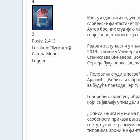
4
Као суиздавачки подухват
словенске фантастике" пр
Аутор бројних студија о 
3
својој новој књизи есеја
Posts: 2,413
Радови заступљени у књиз
Location: Illyricum @
2019. године у Универзит
Catena Mundi
Станислава Винавера, Во
Logged
Сергеја Лукјаненка, Јаце
,,Половина студија посве
Ајдачић. ,,Већина изабран
за будуће преводе, јер с
Говорећи о приступу обр
који се јављају у тим дели
,,Описи књига и у њима п
особености приказа ван
свету, путање трансхуман
типовима ироније у фанта