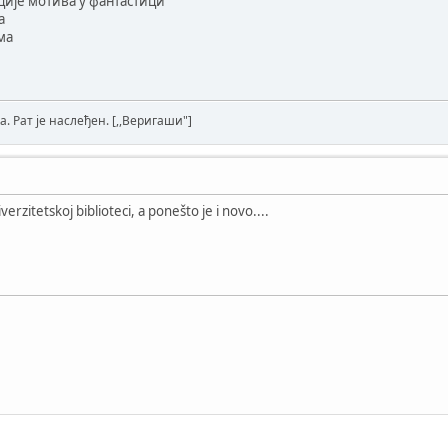
ије мотива у фантастици
а
ма
а. Рат је наслеђен. [,,Веригаши"]
erzitetskoj biblioteci, a ponešto je i novo....