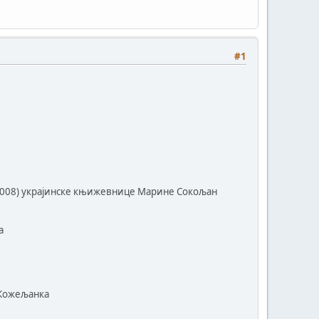
#1
(2008) украјинске књижевнице Марине Сокољан
а
а Кожељанка