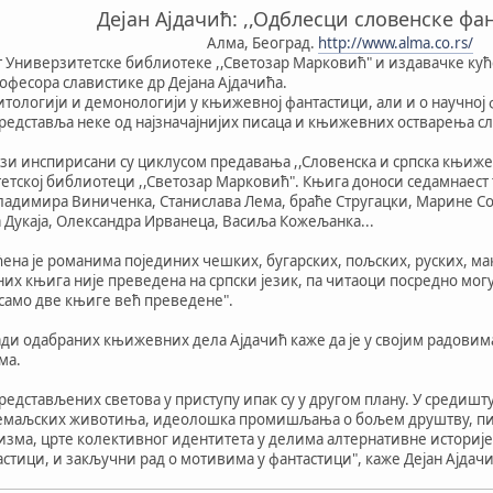
Дејан Ајдачић: ,,Одблесци словенске фа
Алма, Београд.
http://www.alma.co.rs/
 Универзитетске библиотеке ,,Светозар Марковић" и издавачке кућ
офесора славистике др Дејана Ајдачића.
митологији и демонологији у књижевној фантастици, али и о научној
 представља неке од најзначајнијих писаца и књижевних остварења сл
и инспирисани су циклусом предавања ,,Словенска и српска књижев
етској библиотеци ,,Светозар Марковић". Књига доноси седамнаест т
ладимира Виниченка, Станислава Лема, браће Стругацки, Марине Со
ка Дукаја, Олександра Ирванеца, Васиља Кожељанка...
ћена је романима појединих чешких, бугарских, пољских, руских, ма
их књига није преведена на српски језик, па читаоци посредно могу 
у само две књиге већ преведене".
ади одабраних књижевних дела Ајдачић каже да је у својим радовим
ма.
редстављених светова у приступу ипак су у другом плану. У средишт
земаљских животиња, идеолошка промишљања о бољем друштву, пит
изма, црте колективног идентитета у делима алтернативне историје 
стици, и закључни рад о мотивима у фантастици", каже Дејан Ајдачи