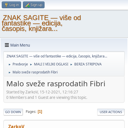
Log in
Sign up
ZNAK SAGITE — više od
fantastike — edicija,
časopis, knjižara...
Main Menu
ZNAK SAGITE — više od fantastike — edicija, časopis, knjižara...
Predvorje
MALI I VELIKI OGLASI
BERZA STRIPOVA
►
►
►
Malo sveže rasprodatih Fibri
►
Malo sveže rasprodatih Fibri
Started by ZarkoV, 15-12-2021, 12:16:27
0 Members and 1 Guest are viewing this topic.
Pages
1
GO DOWN
USER ACTIONS
ZarkoV