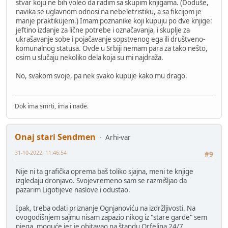
stvar koju ne bih voleo da radim sa skupim knjigama. (Doduše,
navika se uglavnom odnosi na nebeletristiku, a sa fikcijom je
manje praktikujem.) Imam poznanike koji kupuju po dve knjige:
jeftino izdanje za lične potrebe i označavanja, i skuplje za
ukrašavanje sobe i pojačavanje sopstvenog ega ili društveno-
komunalnog statusa. Ovde u Srbiji nemam para za tako nešto,
osim u slučaju nekoliko dela koja su mi najdraža.
No, svakom svoje, pa nek svako kupuje kako mu drago.
Dok ima smrti, ima i nade.
Onaj stari Sendmen
Arhi-var
31-10-2022, 11:46:54
#9
Nije ni ta grafička oprema baš toliko sjajna, meni te knjige
izgledaju dronjavo. Svojevremeno sam se razmišljao da
pazarim Ligotijeve naslove i odustao.
Ipak, treba odati priznanje Ognjanoviću na izdržljivosti. Na
ovogodišnjem sajmu nisam zapazio nikog iz "stare garde" sem
njega, moguće jer je obitavao na štandu Orfelina 24/7.