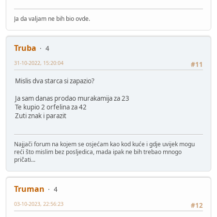
Ja da valjam ne bih bio ovde.
Truba
4
31-10-2022, 15:20:04
#11
Mislis dva starca si zapazio?
Ja sam danas prodao murakamija za 23
Te kupio 2 orfelina za 42
Zuti znak i parazit
Najjači forum na kojem se osjećam kao kod kuće i gdje uvijek mogu
reći što mislim bez posljedica, mada ipak ne bih trebao mnogo
pričati...
Truman
4
03-10-2023, 22:56:23
#12