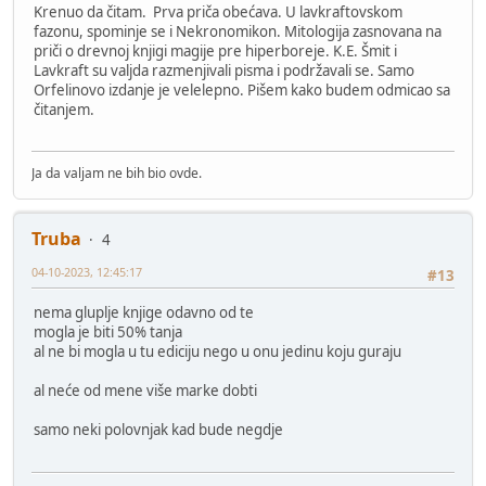
Krenuo da čitam. Prva priča obećava. U lavkraftovskom
fazonu, spominje se i Nekronomikon. Mitologija zasnovana na
priči o drevnoj knjigi magije pre hiperboreje. K.E. Šmit i
Lavkraft su valjda razmenjivali pisma i podržavali se. Samo
Orfelinovo izdanje je velelepno. Pišem kako budem odmicao sa
čitanjem.
Ja da valjam ne bih bio ovde.
Truba
4
04-10-2023, 12:45:17
#13
nema gluplje knjige odavno od te
mogla je biti 50% tanja
al ne bi mogla u tu ediciju nego u onu jedinu koju guraju
al neće od mene više marke dobti
samo neki polovnjak kad bude negdje