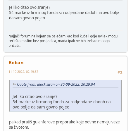
Jel iko citao ovo sranje?
54 marke iz firminog fonda za rodjendane dadoh na ovo bolje
da sam govno pojeo
Najjači forum na kojem se osjećam kao kod kuće i gdje uvijek mogu
reći što mislim bez posljedica, mada ipak ne bih trebao mnogo
pričati...
Boban
11-10-2022, 02:49:37
#2
Quote from: Black swan on 30-09-2022, 20:29:04
Jel iko citao ovo sranje?
54 marke iz firminog fonda za rodjendane dadoh na
ovo bolje da sam govno pojeo
pa kad pratiš gulanferove preporuke koje odvno nemaju veze
sa životom.