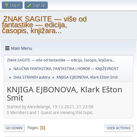
Log in
Sign up
ZNAK SAGITE — više od
fantastike — edicija,
časopis, knjižara...
Main Menu
ZNAK SAGITE — više od fantastike — edicija, časopis, knjižara...
NAUČNA FANTASTIKA, FANTASTIKA i HOROR — KNJIŽEVNOST
►
Dela STRANIH autora
KNJIGA EJBONOVA, Klark Ešton Smit
►
►
KNJIGA EJBONOVA, Klark Ešton
Smit
Started by Alexdelarge, 19-12-2021, 21:23:06
0 Members and 1 Guest are viewing this topic.
Pages
1
GO DOWN
USER ACTIONS