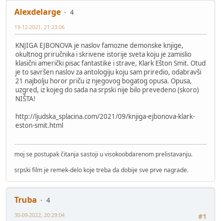
Alexdelarge
4
19-12-2021, 21:23:06
KNJIGA EJBONOVA je naslov famozne demonske knjige,
okultnog priručnika i skrivene istorije sveta koju je zamislio
klasični američki pisac fantastike i strave, Klark Ešton Smit. Otud
je to savršen naslov za antologiju koju sam priredio, odabravši
21 najbolju horor priču iz njegovog bogatog opusa. Opusa,
uzgred, iz kojeg do sada na srpski nije bilo prevedeno (skoro)
NIŠTA!
http://ljudska_splacina.com/2021/09/knjiga-ejbonova-klark-
eston-smit.html
moj se postupak čitanja sastoji u visokoobdarenom prelistavanju.
srpski film je remek-delo koje treba da dobije sve prve nagrade.
Truba
4
30-09-2022, 20:29:04
#1