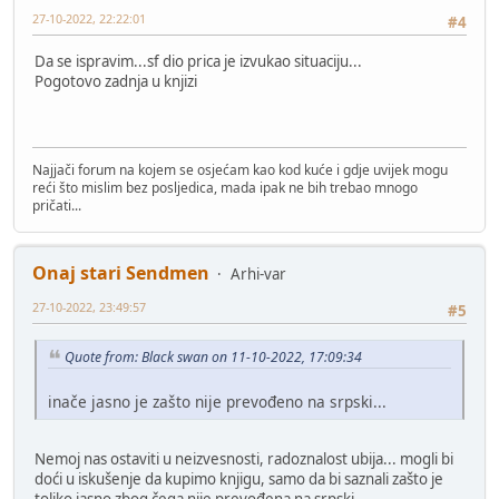
27-10-2022, 22:22:01
#4
Da se ispravim...sf dio prica je izvukao situaciju...
Pogotovo zadnja u knjizi
Najjači forum na kojem se osjećam kao kod kuće i gdje uvijek mogu
reći što mislim bez posljedica, mada ipak ne bih trebao mnogo
pričati...
Onaj stari Sendmen
Arhi-var
27-10-2022, 23:49:57
#5
Quote from: Black swan on 11-10-2022, 17:09:34
inače jasno je zašto nije prevođeno na srpski...
Nemoj nas ostaviti u neizvesnosti, radoznalost ubija... mogli bi
doći u iskušenje da kupimo knjigu, samo da bi saznali zašto je