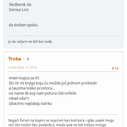
Sledbenik zla
Genius Loci
da dodam spisku
Ja da valjam ne bih bio ovde.
Truba
4
14-02-2024, 11:28:56
#16
imam kupca za 45
što će mi knjiga koju ću možda još jednom prelistati
a zauzima toliko prostora...
no name lik koji nam potura Odronfelin
nikad više!!!
izbacimo najslabiju kariku
Najjači forum na kojem se osjećam kao kod kuće i gdje uvijek mogu
reći što mislim bez posljedica, mada ipak ne bih trebao mnogo