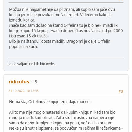
Možda nije najpametnije da priznam, ali kupio sam juče ovu
knjigu jer me je privukao moćan izgled. Videćemo kako je
između korica.
Inače kad sam došao na štand Orfelina tu je bio neki mlađi lik
koji je kupio 15 knjiga, izvadio debeo štos novčanica od po 2000
i istresao 15-ak tisuća.
Bilo je na štandu i dosta mladih. Drago mi je da je Orfelin
popularna kuća.
Ja da valjam ne bih bio ovde.
ridiculus
5
31-10-2022, 10:18:35
#8
Nema šta, Orfelinove knjige izgledaju moćno.
Ali to me nije moglo naterati da kupim knjigu ni kad sam bio
mnogo mlađi, kamoli sad. Zato što mi osnovna namera nije
samo da držim kupljene knjige na polici, već da ih koristim.
Neke su iznutra ispisane, sa podvučenim rečima ili rečenicama -