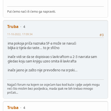
Put ćemo naći ili ćemo ga napraviti.
Truba
4
11-10-2022, 17:09:34
#3
ima pokoja priča naznaka SF-a može se navući
biljka iz tijela da raste... to je sfično
inače vidi se da se dopisivao s lavkraftom u 2-3 navrata sam
gledao koju sam knjigu uzeo smita ili lavkrafta
inače jasno je zašto nije prevođeno na srpski...
Najjači forum na kojem se osjećam kao kod kuće i gdje uvijek mogu
reći što mislim bez posljedica, mada ipak ne bih trebao mnogo
pričati...
Truba
4