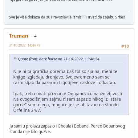
Sve je više dokaza da su Pravoslavlje izmislili Hrvati da zajebu Srbe!!
Truman
4
31-10-2022, 14:44:48
#10
Quote from: dark horse on 31-10-2022, 11:46:54
Nije ni ta grafička oprema baš toliko sjajna, meni te
knjige izgledaju dronjavo. Svojevremeno sam se
razmišljao da pazarim Ligotijeve naslove i odustao.
Ipak, treba odati priznanje Ognjanoviću na izdržljivosti.
Na ovogodišnjem sajmu nisam zapazio nikog iz "stare
garde" sem njega, moguće jer je obitavao na štandu
Orfelina 24/7.
Ja sam u prolazu zapazio i Ghoula i Bobana. Pored Bobanovog
štanda nije bilo gužve.