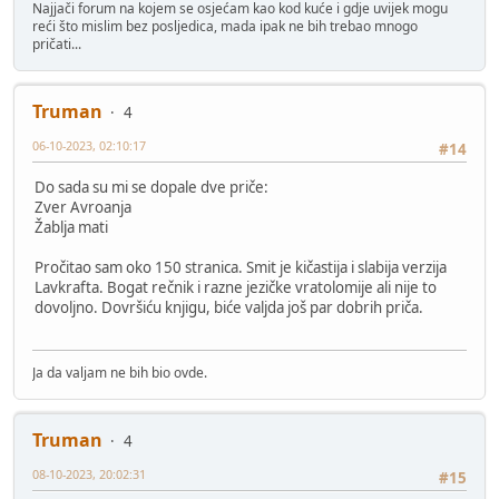
Najjači forum na kojem se osjećam kao kod kuće i gdje uvijek mogu
reći što mislim bez posljedica, mada ipak ne bih trebao mnogo
pričati...
Truman
4
06-10-2023, 02:10:17
#14
Do sada su mi se dopale dve priče:
Zver Avroanja
Žablja mati
Pročitao sam oko 150 stranica. Smit je kičastija i slabija verzija
Lavkrafta. Bogat rečnik i razne jezičke vratolomije ali nije to
dovoljno. Dovršiću knjigu, biće valjda još par dobrih priča.
Ja da valjam ne bih bio ovde.
Truman
4
08-10-2023, 20:02:31
#15