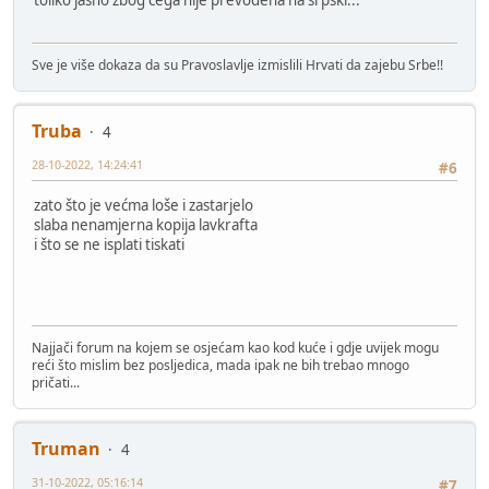
toliko jasno zbog čega nije prevođena na srpski...
Sve je više dokaza da su Pravoslavlje izmislili Hrvati da zajebu Srbe!!
Truba
4
28-10-2022, 14:24:41
#6
zato što je većma loše i zastarjelo
slaba nenamjerna kopija lavkrafta
i što se ne isplati tiskati
Najjači forum na kojem se osjećam kao kod kuće i gdje uvijek mogu
reći što mislim bez posljedica, mada ipak ne bih trebao mnogo
pričati...
Truman
4
31-10-2022, 05:16:14
#7