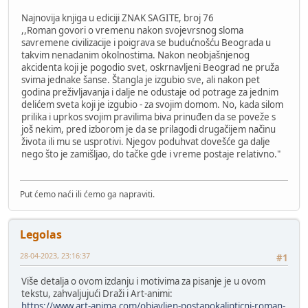
Najnovija knjiga u ediciji ZNAK SAGITE, broj 76
,,Roman govori o vremenu nakon svojevrsnog sloma
savremene civilizacije i poigrava se budućnošću Beograda u
takvim nenadanim okolnostima. Nakon neobjašnjenog
akcidenta koji je pogodio svet, oskrnavljeni Beograd ne pruža
svima jednake šanse. Štangla je izgubio sve, ali nakon pet
godina preživljavanja i dalje ne odustaje od potrage za jednim
delićem sveta koji je izgubio - za svojim domom. No, kada silom
prilika i uprkos svojim pravilima biva prinuđen da se poveže s
još nekim, pred izborom je da se prilagodi drugačijem načinu
života ili mu se usprotivi. Njegov poduhvat dovešće ga dalje
nego što je zamišljao, do tačke gde i vreme postaje relativno."
Put ćemo naći ili ćemo ga napraviti.
Legolas
28-04-2023, 23:16:37
#1
Više detalja o ovom izdanju i motivima za pisanje je u ovom
tekstu, zahvaljujući Draži i Art-animi:
https://www.art-anima.com/objavljen-postapokalipticni-roman-