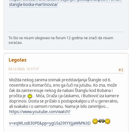
stangla-boska-martinovica/
To što se nisam ulogovao na forum 12 godina ne znači da nisam
svraćao.
Legolas
02-12-2023, 15:17:17
#2
Možda nekog zanima snimak predstavljanja Štangle od 6.
novembra u Komarčiću, eno ga čuči na jutubu. Ko zna, može
čak da zainteresuje nekog da nabavi Štanglu kod Bobana i
pročita je
. Mića, Draža i ja ćaskamo, i Butković iza kamere
doprinosi. Dosta se pričalo o postapokalipsi u sf-u generalno,
ali svakako i o samom romanu. Nama je bilo zanimljivo...
https://www.youtube.com/watch?
v=eqWLssB30PE&pp=ygUIa29tYXJjaWM%3D