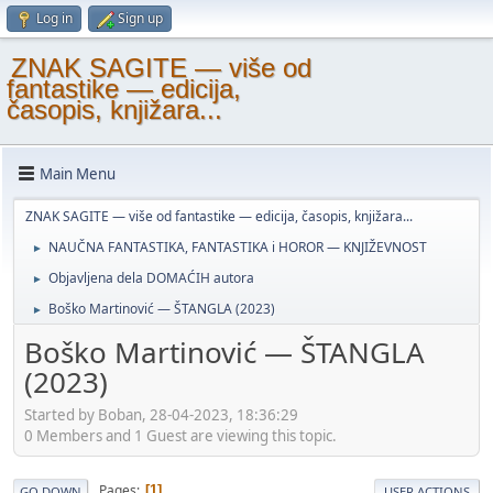
Log in
Sign up
ZNAK SAGITE — više od
fantastike — edicija,
časopis, knjižara...
Main Menu
ZNAK SAGITE — više od fantastike — edicija, časopis, knjižara...
NAUČNA FANTASTIKA, FANTASTIKA i HOROR — KNJIŽEVNOST
►
Objavljena dela DOMAĆIH autora
►
Boško Martinović — ŠTANGLA (2023)
►
Boško Martinović — ŠTANGLA
(2023)
Started by Boban, 28-04-2023, 18:36:29
0 Members and 1 Guest are viewing this topic.
Pages
1
GO DOWN
USER ACTIONS