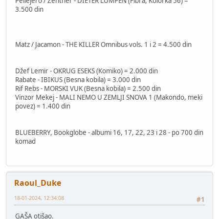
Pellejero / Zentner - DIETER LUMPEN (Fibra, Kolorka 56) =
3.500 din
Matz / Jacamon - THE KILLER Omnibus vols. 1 i 2 = 4.500 din
Džef Lemir - OKRUG ESEKS (Komiko) = 2.000 din
Rabate - IBIKUS (Besna kobila) = 3.000 din
Rif Rebs - MORSKI VUK (Besna kobila) = 2.500 din
Vinzor Mekej - MALI NEMO U ZEMLJI SNOVA 1 (Makondo, meki
povez) = 1.400 din
BLUEBERRY, Bookglobe - albumi 16, 17, 22, 23 i 28 - po 700 din
komad
Raoul_Duke
18-01-2024, 12:34:08
#1
GAŠA otišao.