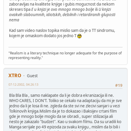
zaboravljas na kvalitete knjige i gubis mogucnost da nekom
skreses tipa
E u knjizi je ovo mnogo mnogo bolje
ili
U knjizi
ovakvih slaboumnih, idiotskih, debilnih i retardiranih gluposti
nema
Kad sam video naslov topika mislio sam da je o TT sindromu,
kojem je omaskom dodato jos jedno T
"Realism is a literary technique no longer adequate for the purpose of
representing reality."
XTRO
Guest
07-12-2002, 04:26:13
#19
Bla Bla Bla , samo naklapate da li je dobra ekranizacija ili ne.
WHO CARES, I DON'T. Toliko se cekalo na adaptaciju da mi je sve
jedno da li je losa ili ne. zgleda da ste svi ne zlecivi sanjari u vezi
Tolkinovih knjiga.Mislim da je to dokazao i Baksijev crtani film
gde je mnogo bolje moglo da se obradi , super stilizacija ali
nesto je zakazalo "budzet". Kao u svakom filmu. Da su uradili ko
Manga serijale po 49 epizoda za svaku knjigu , mislim da bi bili i