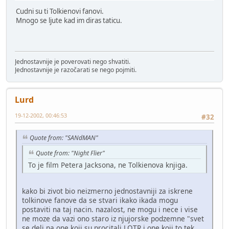
Cudni su ti Tolkienovi fanovi.
Mnogo se ljute kad im diras taticu.
Jednostavnije je poverovati nego shvatiti.
Jednostavnije je razočarati se nego pojmiti.
Lurd
19-12-2002, 00:46:53
#32
Quote from: "SANdMAN"
Quote from: "Night Flier"
To je film Petera Jacksona, ne Tolkienova knjiga.
kako bi zivot bio neizmerno jednostavniji za iskrene
tolkinove fanove da se stvari ikako ikada mogu
postaviti na taj nacin. nazalost, ne mogu i nece i vise
ne moze da vazi ono staro iz njujorske podzemne "svet
se deli na one koji su procitali LOTR i one koji to tek