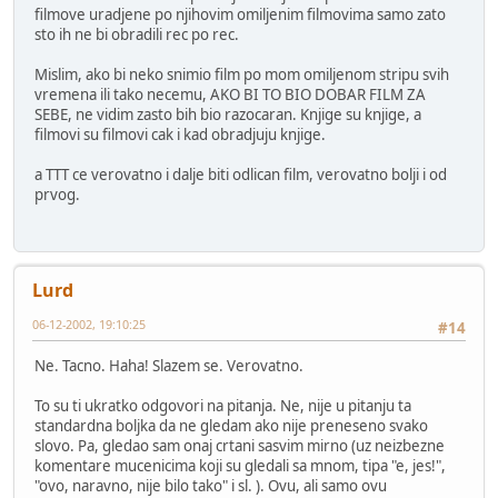
filmove uradjene po njihovim omiljenim filmovima samo zato
sto ih ne bi obradili rec po rec.
Mislim, ako bi neko snimio film po mom omiljenom stripu svih
vremena ili tako necemu, AKO BI TO BIO DOBAR FILM ZA
SEBE, ne vidim zasto bih bio razocaran. Knjige su knjige, a
filmovi su filmovi cak i kad obradjuju knjige.
a TTT ce verovatno i dalje biti odlican film, verovatno bolji i od
prvog.
Lurd
06-12-2002, 19:10:25
#14
Ne. Tacno. Haha! Slazem se. Verovatno.
To su ti ukratko odgovori na pitanja. Ne, nije u pitanju ta
standardna boljka da ne gledam ako nije preneseno svako
slovo. Pa, gledao sam onaj crtani sasvim mirno (uz neizbezne
komentare mucenicima koji su gledali sa mnom, tipa "e, jes!",
"ovo, naravno, nije bilo tako" i sl. ). Ovu, ali samo ovu