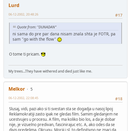
Lurd
06-12-2002, 20:48:26
#17
Quote from: "DUNADAN"
ni sama do pre par dana nisam znala shta je FOTR, pa
sam "go with the flow"
O tome ti pricam.
My trees...They have withered and died just like me.
Melkor
5
06-12-2002, 22:08:45
#18
Slusaj, vidi, pazi ako si ti svestan sta se dogadja u nasoj lipoj
Reklamokratiji zasto ipak ne gledas film. Samim gledanjem ne
ucestvujes u procesu. A film, ma koliko bio los, a da je dobar
nije, je vizuelno predivan, fascinirajuc etc. A, ako odes da se
divis predelima, Okrugu, Moriji i sl. to definitivno ne znaci da