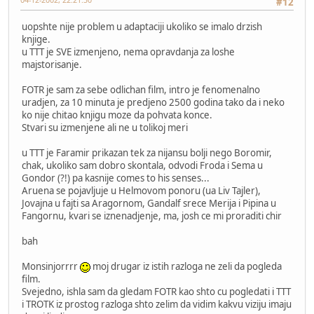
#12
uopshte nije problem u adaptaciji ukoliko se imalo drzish
knjige.
u TTT je SVE izmenjeno, nema opravdanja za loshe
majstorisanje.
FOTR je sam za sebe odlichan film, intro je fenomenalno
uradjen, za 10 minuta je predjeno 2500 godina tako da i neko
ko nije chitao knjigu moze da pohvata konce.
Stvari su izmenjene ali ne u tolikoj meri
u TTT je Faramir prikazan tek za nijansu bolji nego Boromir,
chak, ukoliko sam dobro skontala, odvodi Froda i Sema u
Gondor (?!) pa kasnije comes to his senses...
Aruena se pojavljuje u Helmovom ponoru (ua Liv Tajler),
Jovajna u fajti sa Aragornom, Gandalf srece Merija i Pipina u
Fangornu, kvari se iznenadjenje, ma, josh ce mi proraditi chir
bah
Monsinjorrrr
moj drugar iz istih razloga ne zeli da pogleda
film.
Svejedno, ishla sam da gledam FOTR kao shto cu pogledati i TTT
i TROTK iz prostog razloga shto zelim da vidim kakvu viziju imaju