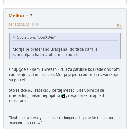
Melkor
5
04-12-2002, 03:16:46
#5
Quote from: "DUNADAN"
Morija je preterano uradjena, do tada sam je
zamishljala kao najobichniji rudnik
Chuj, gde si - sem u Snezani - cula za patuljke koji rade obicnom
rudniku(i zivot im nije lak). Morija je jedna od retkih stvari koje
su potrefili.
Sto se tice #2, sacekacu jos taj mesec. Vise volim da se
iznenadim, makar neprijatno
, nego da se unapred
nerviram
"Realism is a literary technique no longer adequate for the purpose of
representing reality."