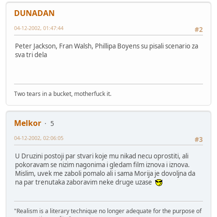
DUNADAN
04-12-2002, 01:47:44
#2
Peter Jackson, Fran Walsh, Phillipa Boyens su pisali scenario za
sva tri dela
Two tears in a bucket, motherfuck it.
Melkor
5
04-12-2002, 02:06:05
#3
U Druzini postoji par stvari koje mu nikad necu oprostiti, ali
pokoravam se nizim nagonima i gledam film iznova i iznova.
Mislim, uvek me zaboli pomalo ali i sama Morija je dovoljna da
na par trenutaka zaboravim neke druge uzase
"Realism is a literary technique no longer adequate for the purpose of