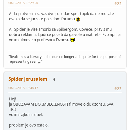
08-12-2002, 13:29:20
#22
A da ja otvorim za vas dvojcu jedan spec topik da ne morate
ovako da se jurcate po celom forumu
A i Spider je vise smorio sa Spilbergom. Covece, pravis mu
dobru reklamu. Ljudi ce poceti da ga vole u inat tebi. Evo npr. ja
volim filmove o profesoru Dzonsu
"Realism is a literary technique no longer adequate for the purpose of
representing reality."
Spider Jerusalem
4
08-12-2002, 13:48:17
#23
Hej!
ja OBOZAVAM DO IMBECILNOSTI filmove o dr. dzonsu. SVA
TRI!
volim i ajkulu i duel.
problem je ovo ostalo.