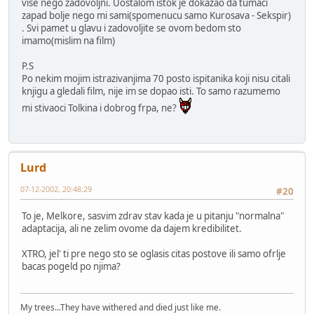
vise nego zadovoljni. Uostalom istok je dokazao da tumaci
zapad bolje nego mi sami(spomenucu samo Kurosava - Sekspir)
. Svi pamet u glavu i zadovoljite se ovom bedom sto
imamo(mislim na film)
P.S
Po nekim mojim istrazivanjima 70 posto ispitanika koji nisu citali
knjigu a gledali film, nije im se dopao isti. To samo razumemo
mi stivaoci Tolkina i dobrog frpa, ne?
Lurd
07-12-2002, 20:48:29
#20
To je, Melkore, sasvim zdrav stav kada je u pitanju "normalna"
adaptacija, ali ne zelim ovome da dajem kredibilitet.
XTRO, jel' ti pre nego sto se oglasis citas postove ili samo ofrlje
bacas pogeld po njima?
My trees...They have withered and died just like me.