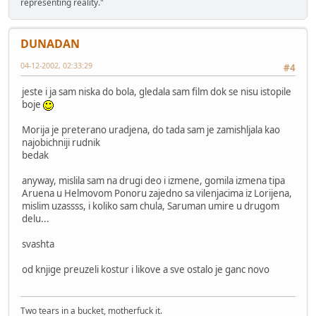
representing reality."
DUNADAN
04-12-2002, 02:33:29
#4
jeste i ja sam niska do bola, gledala sam film dok se nisu istopile
boje
Morija je preterano uradjena, do tada sam je zamishljala kao
najobichniji rudnik
bedak
anyway, mislila sam na drugi deo i izmene, gomila izmena tipa
Aruena u Helmovom Ponoru zajedno sa vilenjacima iz Lorijena,
mislim uzassss, i koliko sam chula, Saruman umire u drugom
delu...
svashta
od knjige preuzeli kostur i likove a sve ostalo je ganc novo
Two tears in a bucket, motherfuck it.