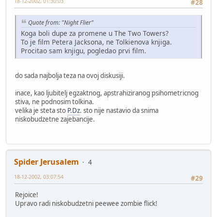
18-12-2002, 01:30:03
#28
Quote from: "Night Flier"
Koga boli dupe za promene u The Two Towers?
To je film Petera Jacksona, ne Tolkienova knjiga.
Procitao sam knjigu, pogledao prvi film.
do sada najbolja teza na ovoj diskusiji.
inace, kao ljubitelj egzaktnog, apstrahiziranog psihometricnog
stiva, ne podnosim tolkina.
velika je steta sto
P.Dz
. sto nije nastavio da snima
niskobudzetne zajebancije.
Spider Jerusalem
4
18-12-2002, 03:07:54
#29
Rejoice!
Upravo radi niskobudzetni peewee zombie flick!