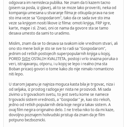
odgovara im nemisleca publika. Ne znam da ti kazem tacno
(pisem sa posla, iz glave), ali to se moze lako proveriti, neka od
kompanija umesana u stvaranje filma je otkupila prava na sve
sto ima veze sa "Gospodarom", tako da ce sada sve sto ima
veze sa knjigom nositi likove iz filma: omoti knjiga, FRP igre,
karte, mape i sl. Znaci, oni ce nama da govore sta se tamo
desava umesto da sami to uradimo.
Mislim, znam da se to desava sa svakom iole vrednom stvari, ali
ono sto mene boli je sto se sve to radi sa "Gospodarom",
jednim od retkih postojecih superpopularnih knjiga u kojoj,
PORED
SVIH
OSTALIH KVALITETA, postoji i vrlo snazna poruka o
veri, istrajavanju, otporu, i u kojoj se lepo i realno (ma sta
Boban pricao) govori o tome kako zlo nije nimalo romanticno
niti lepo.
U starom Japanu je najniza moguca kasta bila je trgovac, niza i
od seljaka, iz prostog razloga jer nista ne proizvodi. Mi sada
zivimo u trgovackom svetu, to jest svetu kome se namece
trgovacki sistem vrednosti, a "Gospodar" je, kao sto rekoh,
jedno od retkih popularnih dela koje negira takav sistem. A
ovaj film negira originalno delo. I ne treba niko to da mi kaze,
dovoljno poznajem holivudski pristup da znam da je film
potpuno bezboznicki.