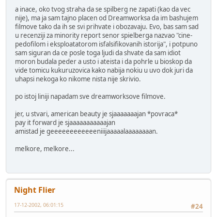
a inace, oko tvog straha da se spilberg ne zapati (kao da vec
nije), ma ja sam tajno placen od Dreamworksa da im bashujem
filmove tako da ih se svi prihvate i obozavaju. Evo, bas sam sad
u recenziji za minority report senor spielberga nazvao "cine-
pedofilom i eksploatatorom isfalsifikovanih istorija", i potpuno
sam siguran da ce posle toga ljudi da shvate da sam idiot
moron budala peder a usto i ateista i da pohrle u bioskop da
vide tomicu kukuruzovica kako nabija nokiu u uvo dok juri da
uhapsi nekoga ko nikome nista nije skrivio.
po istoj liniji napadam sve dreamworksove filmove.
jer, u stvari, american beauty je sjaaaaaaajan *povraca*
pay it forward je sjaaaaaaaaaaajan
amistad je geeeeeeeeeeeeniiijaaaaalaaaaaaaan.
melkore, melkore...
Night Flier
17-12-2002, 06:01:15
#24