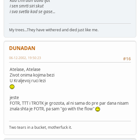
Kad crni dah duva ljut
i sen smrti siri skut
i sva svetla kad se gase...
My trees...They have withered and died just like me.
DUNADAN
06-12-2002, 19:50:23
#16
Atelase, Atelase
Zivot onima kojima bezi
U Kraljevoj ruci lezi
jeste
FOTR, TTT i TROTK je grozota, al ni sama do pre par dana nisam
znala shta je FOTR, pa sam "go with the flow"
Two tears in a bucket, motherfuck it.