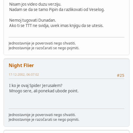
Nisam jos video duzu verziju.
Nadam se da se tamo Pipin da razlikovati od Veselog.
Nemoj tugovati Dunadan.
Ako ti se TTT ne svidja, uvek imas knjigu da se utesis.
Jednostavnije je poverovati nego shvatiti.
Jednostavnije je razočarati se nego pojmiti.
Night Flier
17-12-2002, 06:07:02
#25
I ko je ovaj Spider Jerusalem?
Mnogo sere, ali ponekad ubode point.
Jednostavnije je poverovati nego shvatiti.
Jednostavnije je razočarati se nego pojmiti.