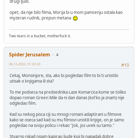
drugi ljudi.
opet, da nije bilo filma, Morija bi u mom pamcenju ostala kao
myzeran rudnik, prepun metana
Two tears in a bucket, motherfuck it.
Spider Jerusalem
4
06-12-2002, 01:02:43
#13
Cekaj, Monsinjore, sta, ako bi pogledao film to bi ti unistilo
utisak o knjigama ili sta?
To me podseca na predsednika Laze Komarcica kome se toliko
dopao roman Green Mile da ni dan danas (kol'ko ja znam) nije
odgledao film.
Kad su nekog pisca ciji su mnogi romani adaptirani u filmove
kako se oseca sad kad su mu filmovi unistili knjige, on je samo
pogledao na svoju policu i rekao "Jok, jos uvek su tamo."
Stvarno nikad nisam kapirao ljude koji bi napadali dobre