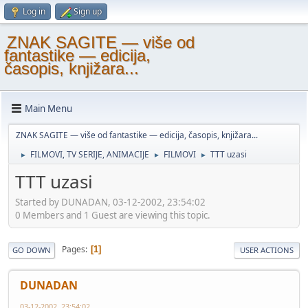
Log in
Sign up
ZNAK SAGITE — više od
fantastike — edicija,
časopis, knjižara...
Main Menu
ZNAK SAGITE — više od fantastike — edicija, časopis, knjižara...
FILMOVI, TV SERIJE, ANIMACIJE
FILMOVI
TTT uzasi
►
►
►
TTT uzasi
Started by DUNADAN, 03-12-2002, 23:54:02
0 Members and 1 Guest are viewing this topic.
Pages
1
GO DOWN
USER ACTIONS
DUNADAN
03-12-2002, 23:54:02