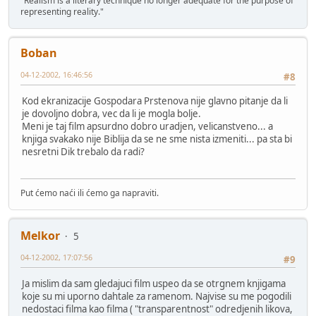
"Realism is a literary technique no longer adequate for the purpose of
representing reality."
Boban
04-12-2002, 16:46:56
#8
Kod ekranizacije Gospodara Prstenova nije glavno pitanje da li
je dovoljno dobra, vec da li je mogla bolje.
Meni je taj film apsurdno dobro uradjen, velicanstveno... a
knjiga svakako nije Biblija da se ne sme nista izmeniti... pa sta bi
nesretni Dik trebalo da radi?
Put ćemo naći ili ćemo ga napraviti.
Melkor
5
04-12-2002, 17:07:56
#9
Ja mislim da sam gledajuci film uspeo da se otrgnem knjigama
koje su mi uporno dahtale za ramenom. Najvise su me pogodili
nedostaci filma kao filma ( "transparentnost" odredjenih likova,