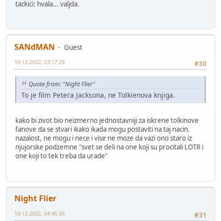
tackici: hvala... valjda.
SANdMAN
Guest
18-12-2002, 03:17:29
#30
Quote from: "Night Flier"
To je film Petera Jacksona, ne Tolkienova knjiga.
kako bi zivot bio neizmerno jednostavniji za iskrene tolkinove
fanove da se stvari ikako ikada mogu postaviti na taj nacin.
nazalost, ne mogu i nece i vise ne moze da vazi ono staro iz
njujorske podzemne "svet se deli na one koji su procitali LOTR i
one koji to tek treba da urade"
Night Flier
18-12-2002, 04:45:34
#31