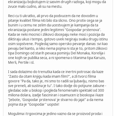
ekranizaciju bojkotujem iz sasvim drugih razloga, koji mogu da
zvuce malo cudno, ali su na mestu.
Reci cu ti ukratko, ali prvo da podvucem da ne dovodim u
pitanje kvalitet filma niti bilo sta slicno. Ono protiv cega se ja
bunim i u cemu ne zelim da ucestvujem je kampanja da ta
ekranizacija postane jedini legitimni "Gospodar prstenova".
Kada se neki mocnici i zlikovci docepaju neke moci i pozicija da
diktiraju ukus i tempo, gotovo uvek negiraju svaku drugu istinu
osim sopstvene. Pogledaj samo opersko pevanje danas: svi kao
pevaju bel kanto, a niko nema pojma ni sta je to, pritom zlikovci
tipa Domingo od starih pevaca pominju Del Monaka, Korelija i
one kojih se publika seca, a ni spomena o titanima tipa Karuzo,
Merli, Pertile i sl.
I sada dolazimo do trenutka kada ce inertni potrosac da kaze
"Zasto da citam knjigu kada imam film?", a zli tvorci filma
govore "Pa da, tako je, mi smo to radili sa ljubavlju, nismo bas
sve preneli, ali sustina je tu". I tako dodje do potpune zabune -
gledalac ode u biskop i pogleda fenomenalni spektakl od 300
miliona dolara, izadje fasciniran i osamucen iz bioskopa i kaze
"Jebote, 'Gospodar prstenova' je stvarno do jaja!" a da nema
pojma sta je "Gospodar" uopste!
Mogulima i trgovcima je jedino vazno da se proizvod proda i