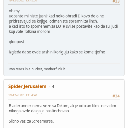
19-12-2002, 13:43:37
#33
oh my
uopshte mi niste jasni; kad neko obradi Dikovo delo ne
pridrzavajuci se knjige, odmah ste spremni za linch.
a kad isto to spomenem za LOTR svi se postavite kao da su ljudi
koji vole Tolkina moroni
gloopost
izgleda da se ovde arshini koriguju kako se kome tjefne
Two tears in a bucket, motherfuck it.
Spider Jerusalem
4
19-12-2002, 13:54:41
#34
Bladerunner nema veze sa Dikom, ali je odlican film i ne vidim
nikoga ovde da ga je bas linchovao.
Slicno vazi za Screamerse.