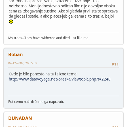
spremna na preradjivanje, sakacenje i izvrtanje - to je
neizbezno. Meni jednostavno odlican film nije dovoljno visoka
cena za izbegavanje sustine. Ako si gledala prvi, sta te sprecava
da gledas i ostale, a ako places-jebiga!-sama si to trazila, bejbi
My trees...They have withered and died just like me.
Boban
04-12-2002, 20:55:39
#11
Ovde je bilo ponesto na tu i slicne teme:
http://www.datavoyage.net/oreska/viewtopic.php?t=2248
Put ćemo naći ili ćemo ga napraviti.
DUNADAN
04-12-2002, 22:21:30