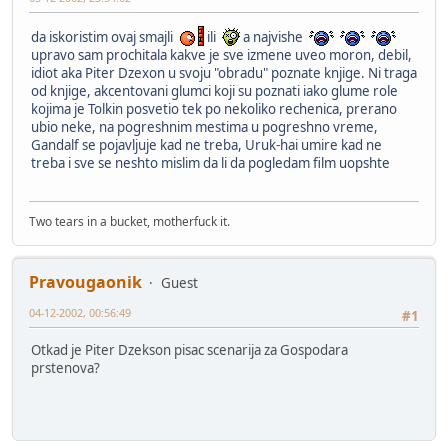
da iskoristim ovaj smajli
ili
a najvishe
upravo sam prochitala kakve je sve izmene uveo moron, debil,
idiot aka Piter Dzexon u svoju "obradu" poznate knjige. Ni traga
od knjige, akcentovani glumci koji su poznati iako glume role
kojima je Tolkin posvetio tek po nekoliko rechenica, prerano
ubio neke, na pogreshnim mestima u pogreshno vreme,
Gandalf se pojavljuje kad ne treba, Uruk-hai umire kad ne
treba i sve se neshto mislim da li da pogledam film uopshte
Two tears in a bucket, motherfuck it.
Pravougaonik
Guest
04-12-2002, 00:56:49
#1
Otkad je Piter Dzekson pisac scenarija za Gospodara
prstenova?