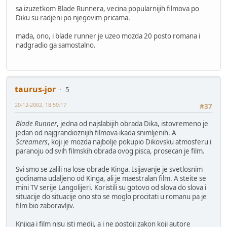
sa izuzetkom Blade Runnera, vecina popularnijih filmova po
Diku su radjeni po njegovim pricama.
mada, ono, i blade runner je uzeo mozda 20 posto romana i
nadgradio ga samostalno.
taurus-jor
5
20-12-2002, 18:59:17
#37
Blade Runner
, jedna od najslabijih obrada Dika, istovremeno je
jedan od najgrandioznijih filmova ikada snimljenih. A
Screamers
, koji je mozda najbolje pokupio Dikovsku atmosferu i
paranoju od svih filmskih obrada ovog pisca, prosecan je film.
Svi smo se zalili na lose obrade Kinga. Isijavanje je svetlosnim
godinama udaljeno od Kinga, ali je maestralan film. A steite se
mini TV serije Langolijeri. Koristili su gotovo od slova do slova i
situacije do situacije ono sto se moglo procitati u romanu pa je
film bio zaboravljiv.
Knjiga i film nisu isti medij, a i ne postoji zakon koji autore