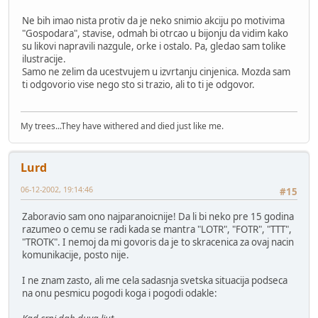
Ne bih imao nista protiv da je neko snimio akciju po motivima
"Gospodara", stavise, odmah bi otrcao u bijonju da vidim kako
su likovi napravili nazgule, orke i ostalo. Pa, gledao sam tolike
ilustracije.
Samo ne zelim da ucestvujem u izvrtanju cinjenica. Mozda sam
ti odgovorio vise nego sto si trazio, ali to ti je odgovor.
My trees...They have withered and died just like me.
Lurd
06-12-2002, 19:14:46
#15
Zaboravio sam ono najparanoicnije! Da li bi neko pre 15 godina
razumeo o cemu se radi kada se mantra "LOTR", "FOTR", "TTT",
"TROTK". I nemoj da mi govoris da je to skracenica za ovaj nacin
komunikacije, posto nije.
I ne znam zasto, ali me cela sadasnja svetska situacija podseca
na onu pesmicu pogodi koga i pogodi odakle: