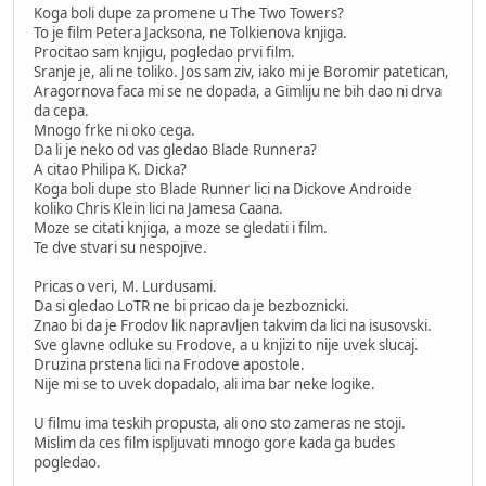
Koga boli dupe za promene u The Two Towers?
To je film Petera Jacksona, ne Tolkienova knjiga.
Procitao sam knjigu, pogledao prvi film.
Sranje je, ali ne toliko. Jos sam ziv, iako mi je Boromir patetican,
Aragornova faca mi se ne dopada, a Gimliju ne bih dao ni drva
da cepa.
Mnogo frke ni oko cega.
Da li je neko od vas gledao Blade Runnera?
A citao Philipa K. Dicka?
Koga boli dupe sto Blade Runner lici na Dickove Androide
koliko Chris Klein lici na Jamesa Caana.
Moze se citati knjiga, a moze se gledati i film.
Te dve stvari su nespojive.
Pricas o veri, M. Lurdusami.
Da si gledao LoTR ne bi pricao da je bezboznicki.
Znao bi da je Frodov lik napravljen takvim da lici na isusovski.
Sve glavne odluke su Frodove, a u knjizi to nije uvek slucaj.
Druzina prstena lici na Frodove apostole.
Nije mi se to uvek dopadalo, ali ima bar neke logike.
U filmu ima teskih propusta, ali ono sto zameras ne stoji.
Mislim da ces film ispljuvati mnogo gore kada ga budes
pogledao.