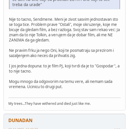
treba da urade"
Nije to tacno, Sendmene. Meni je zivot sasvim jednostavan sto
se toga tice. Problem prave "Ostali", moje okruzenje, koje me
bicuje da gledam film, a bez razloga. Svoj stav sam rekao vec: Ja
znam da to nije Tolkin, a verujem da je dobar film, ali me NE
ZANIMA da ga gledam.
Ne pravim frku ja nego Oni, koji te posmatraju sa prezirom i
sazaljenjem ako neces da prihvatis zig.
I jos jedna dopuna: to je film PJ, koji tvrdi da je to "Gospodar", a
to nije tacno.
Mogu mnogo da odgovorim na temu vere, ali nemam sada
vremena. Ucinicu to drugi put.
My trees...They have withered and died just like me.
DUNADAN