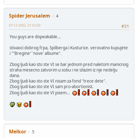
Spider Jerusalem
4
07-12-2002, 21:52:50
#21
You guys are dispeakable...
stivaoci dobrog frpa, Spilberga i Kusturice. verovatno kupujete
i ""Bregine" 'nove' albume".
Zbog ljudi kao sto ste VI se bar jednom pred naletom manicnog
straha mesecno zatvorim u sobu i ne izlazim iz nje nedelju
dana.
Zbog ljudi kao sto ste VI nisam za fond "trece dete".
Zbog ljudi kao sto ste VI sam pro-abortionist.
Zbog ljudi kao sto ste VI pisem...
Melkor
5