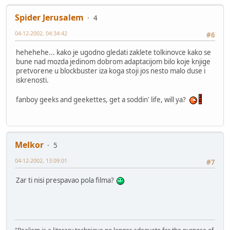
Spider Jerusalem
4
04-12-2002, 04:34:42
#6
hehehehe... kako je ugodno gledati zaklete tolkinovce kako se
bune nad mozda jedinom dobrom adaptacijom bilo koje knjige
pretvorene u blockbuster iza koga stoji jos nesto malo duse i
iskrenosti.
fanboy geeks and geekettes, get a soddin' life, will ya?
Melkor
5
04-12-2002, 13:09:01
#7
Zar ti nisi prespavao pola filma?