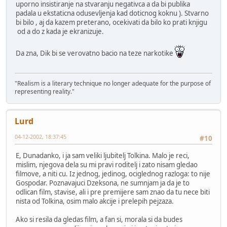
uporno insistiranje na stvaranju negativca a da bi publika
padala u ekstaticna odusevljenja kad doticnog koknu ). Stvarno
bi bilo , aj da kazem preterano, ocekivati da bilo ko prati knjigu
od a do z kada je ekranizuje.
Da zna, Dik bi se verovatno bacio na teze narkotike
"Realism is a literary technique no longer adequate for the purpose of
representing reality."
Lurd
04-12-2002, 18:37:45
#10
E, Dunadanko, i ja sam veliki ljubitelj Tolkina. Malo je reci,
mislim, njegova dela su mi pravi roditelj i zato nisam gledao
filmove, a niti cu. Iz jednog, jedinog, ociglednog razloga: to nije
Gospodar. Poznavajuci Dzeksona, ne sumnjam ja da je to
odlican film, stavise, ali i pre premijere sam znao da tu nece biti
nista od Tolkina, osim malo akcije i prelepih pejzaza.
Ako si resila da gledas film, a fan si, morala si da budes