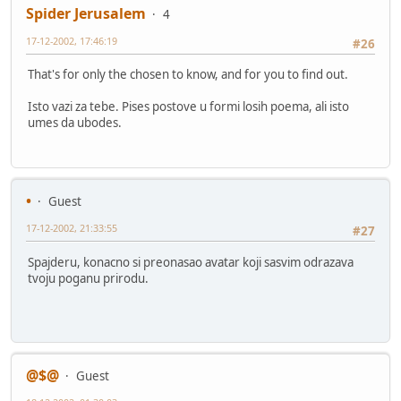
Spider Jerusalem
4
17-12-2002, 17:46:19
#26
That's for only the chosen to know, and for you to find out.
Isto vazi za tebe. Pises postove u formi losih poema, ali isto
umes da ubodes.
•
Guest
17-12-2002, 21:33:55
#27
Spajderu, konacno si preonasao avatar koji sasvim odrazava
tvoju poganu prirodu.
@$@
Guest