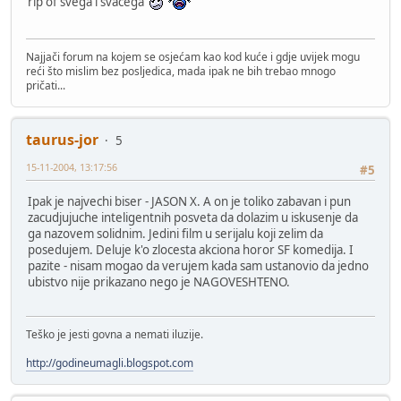
rip of svega i svačega
Najjači forum na kojem se osjećam kao kod kuće i gdje uvijek mogu
reći što mislim bez posljedica, mada ipak ne bih trebao mnogo
pričati...
taurus-jor
5
15-11-2004, 13:17:56
#5
Ipak je najvechi biser - JASON X. A on je toliko zabavan i pun
zacudjujuche inteligentnih posveta da dolazim u iskusenje da
ga nazovem solidnim. Jedini film u serijalu koji zelim da
posedujem. Deluje k'o zlocesta akciona horor SF komedija. I
pazite - nisam mogao da verujem kada sam ustanovio da jedno
ubistvo nije prikazano nego je NAGOVESHTENO.
Teško je jesti govna a nemati iluzije.
http://godineumagli.blogspot.com