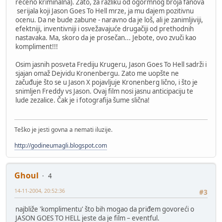
rečeno kriminalna). Zato, za razliku od ogormnog broja fanova
serijala koji Jason Goes To Hell mrze, ja mu dajem pozitivnu
ocenu. Da ne bude zabune - naravno da je loš, ali je zanimljiviji,
efektniji, inventivniji i osvežavajuće drugačiji od prethodnih
nastavaka. Ma, skoro da je prosečan... Jebote, ovo zvuči kao
kompliment!!!
Osim jasnih posveta Frediju Krugeru, Jason Goes To Hell sadrži i
sjajan omaž Dejvidu Kronenbergu. Zato me uopšte ne
začuđuje što se u Jason X pojavljuje Kronenberg lično, i što je
snimljen Freddy vs Jason. Ovaj film nosi jasnu anticipaciju te
lude zezalice. Čak je i fotografija šume slična!
Teško je jesti govna a nemati iluzije.
http://godineumagli.blogspot.com
Ghoul
4
14-11-2004, 20:52:36
#3
najbliže 'komplimentu' što bih mogao da priđem govoreći o
JASON GOES TO HELL jeste da je film – eventful.