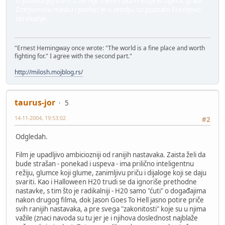
U poslednjoj sceni iz zemlje izlece ruka Fredija Krugera, grabi
Dzejsonovu masku i povlaci je u zemlju, uz poznato Fredijevo
cerekanje.
"Ernest Hemingway once wrote: "The world is a fine place and worth
fighting for." I agree with the second part."
http://milosh.mojblog.rs/
taurus-jor
5
14-11-2004, 19:53:02
#2
Odgledah.
Film je upadljivo ambiciozniji od ranijih nastavaka. Zaista želi da
bude strašan - ponekad i uspeva - ima prilično inteligentnu
režiju, glumce koji glume, zanimljivu priču i dijaloge koji se daju
svariti. Kao i Halloween H20 trudi se da ignoriše prethodne
nastavke, s tim što je radikalniji - H20 samo "ćuti" o događajima
nakon drugog filma, dok Jason Goes To Hell jasno potire priče
svih ranijih nastavaka, a pre svega "zakonitosti" koje su u njima
važile (znaci navoda su tu jer je i njihova doslednost najblaže