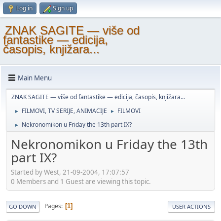
Log in
Sign up
ZNAK SAGITE — više od
fantastike — edicija,
časopis, knjižara...
Main Menu
ZNAK SAGITE — više od fantastike — edicija, časopis, knjižara...
FILMOVI, TV SERIJE, ANIMACIJE
FILMOVI
►
►
Nekronomikon u Friday the 13th part IX?
►
Nekronomikon u Friday the 13th
part IX?
Started by West, 21-09-2004, 17:07:57
0 Members and 1 Guest are viewing this topic.
Pages
1
GO DOWN
USER ACTIONS