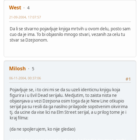
West
4
21-09-2004, 17:07:57
Da li se stvarno pojavljuje knjiga mrtvih u ovom delu, posto sam
cuo da je ima. To bi objasnilo mnogo stvari, vezanih za celu tu
stvar sa Dzejsonom.
Milosh
5
06-11-2004, 00:37:06
#1
Pojavljuje se, i to cini mi se da su uzeli identicnu knjigu koja
figurira i u Evil Dead serijalu. Medjutim, to zaista nista ne
objasnjava u vezi Dzejsona osim toga da je New Line otkupio
serijal pa su resili da ga nasilno prilagode sopstvenim okvirima
tj. da ucine da vise lici na Elm Street serijal, a u prilog tome je i
kraj filma:
(da ne spojlerujem, ko nije gledao)