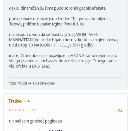
dakle, dinamičan je, i ima puno solidnih gadnić-efekata.
priča je inače ubi bože (sub-hidden II), gomila izgubljenih
'likova', prilično banalan izgled filma itd. itd.
no, imajući u vidu da se 'nastavlja' na JASON TAKES
MANHATTAN (od preko hiljadu horora koliko sam gledao ovaj
ulazi u top-10 NAJGORIH) – HELL je čak i gledljiv.
inače, Cronenberg se pojavljuje u JASON X samo i jedino zato
što ga je zamolio Jim Isaacs, debi-režiser koji je Cronyju radio
viz. efekte u EXISTENZ.
https://ljudska_splacina.com/
Truba
4
15-11-2004, 12:59:56
#4
uh baš sam ga sinoć pogledao