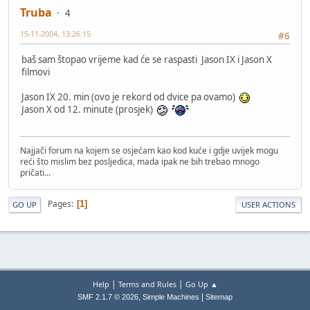
Truba
4
15-11-2004, 13:26:15
#6
baš sam štopao vrijeme kad će se raspasti Jason IX i Jason X
filmovi
Jason IX 20. min (ovo je rekord od dvice pa ovamo)
Jason X od 12. minute (prosjek)
Najjači forum na kojem se osjećam kao kod kuće i gdje uvijek mogu
reći što mislim bez posljedica, mada ipak ne bih trebao mnogo
pričati...
Pages
1
GO UP
USER ACTIONS
|
|
Help
Terms and Rules
Go Up ▲
,
|
SMF 2.1.7 © 2026
Simple Machines
Sitemap