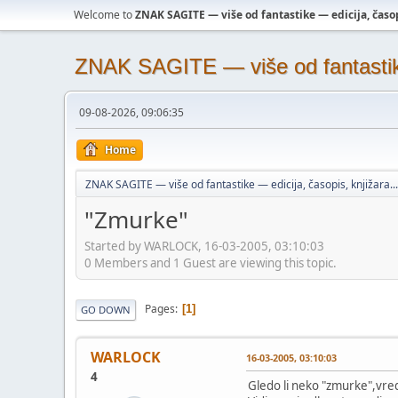
Welcome to
ZNAK SAGITE — više od fantastike — edicija, časopi
ZNAK SAGITE — više od fantastike 
09-08-2026, 09:06:35
Home
ZNAK SAGITE — više od fantastike — edicija, časopis, knjižara...
"Zmurke"
Started by WARLOCK, 16-03-2005, 03:10:03
0 Members and 1 Guest are viewing this topic.
Pages
1
GO DOWN
WARLOCK
16-03-2005, 03:10:03
4
Gledo li neko "zmurke",vredi 