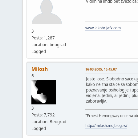
Vidim na imdb pet zvezdica 
www.lakobrijafx.com
3
Posts: 1,287
Location: beograd
Logged
Milosh
16-03-2005, 15:45:07
5
Jeste lose. Slobodno sacekaj
kako ne zna sta ce sa sobom
poznavanje psihologije i upo
vidjena. Jedini, ali jedini,
zaboravljiv.
3
Posts: 7,792
"Ernest Hemingway once wrote: "
Location: Beograd
http://milosh.mojblog.rs/
Logged