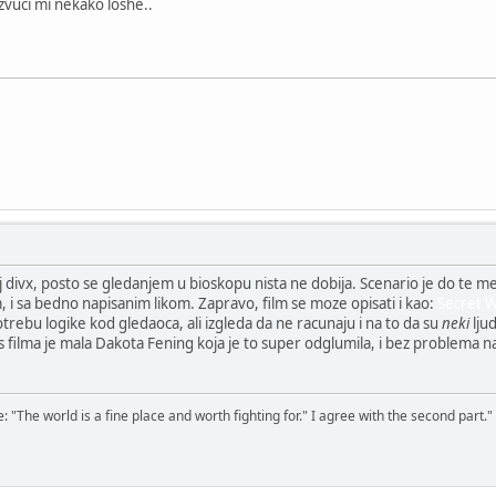
zvuci mi nekako loshe..
 divx, posto se gledanjem u bioskopu nista ne dobija. Scenario je do te mere
, i sa bedno napisanim likom. Zapravo, film se moze opisati i kao:
Secret 
trebu logike kod gledaoca, ali izgleda da ne racunaju i na to da su
neki
ljud
 plus filma je mala Dakota Fening koja je to super odglumila, i bez problem
The world is a fine place and worth fighting for." I agree with the second part."