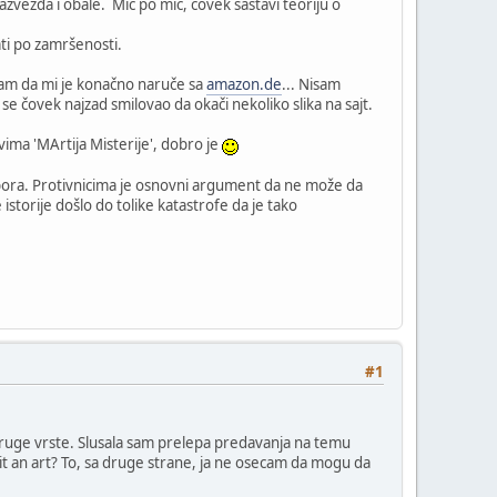
sazvežđa i obale. Mic po mic, čovek sastavi teoriju o
ati po zamršenosti.
kam da mi je konačno naruče sa
amazon.de
... Nisam
čovek najzad smilovao da okači nekoliko slika na sajt.
vima 'MArtija Misterije', dobro je
tabora. Protivnicima je osnovni argument da ne može da
istorije došlo do tolike katastrofe da je tako
#1
 druge vrste. Slusala sam prelepa predavanja na temu
s it an art? To, sa druge strane, ja ne osecam da mogu da