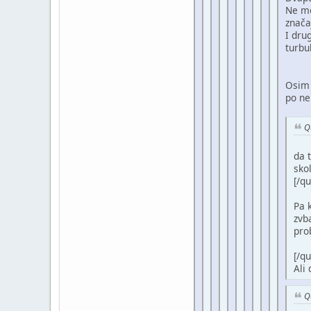
Ne mo
znača
I dru
turbu
Osim 
po ne
Q
da 
sko
[/qu
Pa k
zvb
pr
[/qu
Ali 
Q