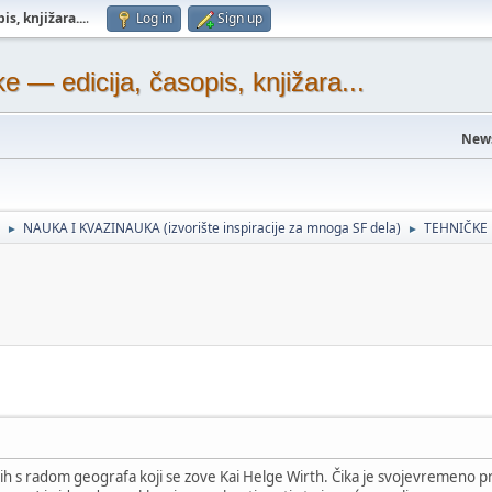
s, knjižara...
.
Log in
Sign up
— edicija, časopis, knjižara...
New
NAUKA I KVAZINAUKA (izvorište inspiracije za mnoga SF dela)
TEHNIČKE
►
►
atih s radom geografa koji se zove Kai Helge Wirth. Čika je svojevremeno