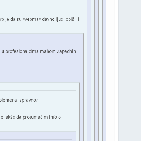
ro je da su *veoma* davno ljudi obišli i
edju profesionalcima mahom Zapadnih
g plemena ispravno?
 je lakše da protumačim info o