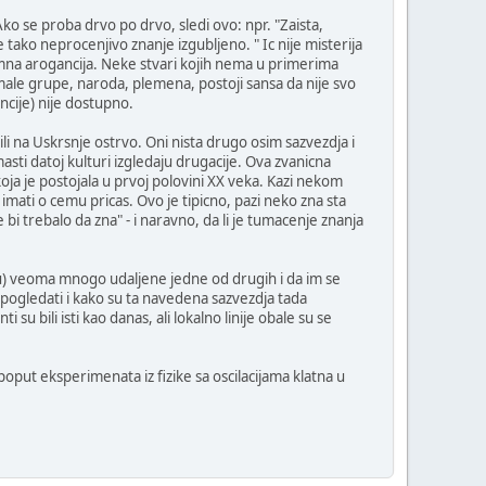
o se proba drvo po drvo, sledi ovo: npr. "Zaista,
 tako neprocenjivo znanje izgubljeno. " Ic nije misterija
gromna arogancija. Neke stvari kojih nema u primerima
 male grupe, naroda, plemena, postoji sansa da nije svo
ancije) nije dostupno.
li na Uskrsnje ostrvo. Oni nista drugo osim sazvezdja i
sti datoj kulturi izgledaju drugacije. Ova zvanicna
je postojala u prvoj polovini XX veka. Kazi nekom
ati o cemu pricas. Ovo je tipicno, pazi neko zna sta
bi trebalo da zna" - i naravno, da li je tumacenje znanja
u) veoma mnogo udaljene jedne od drugih i da im se
a pogledati i kako su ta navedena sazvezdja tada
i su bili isti kao danas, ali lokalno linije obale su se
 poput eksperimenata iz fizike sa oscilacijama klatna u