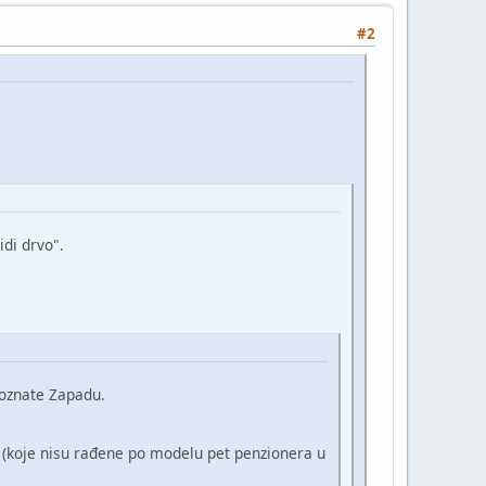
#2
di drvo".
poznate Zapadu.
e (koje nisu rađene po modelu pet penzionera u