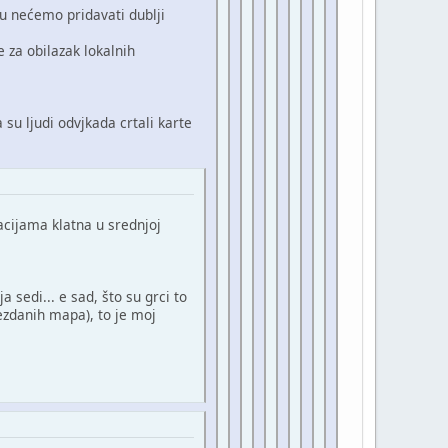
u nećemo pridavati dublji
e za obilazak lokalnih
u ljudi odvjkada crtali karte
acijama klatna u srednjoj
a sedi... e sad, što su grci to
vezdanih mapa), to je moj