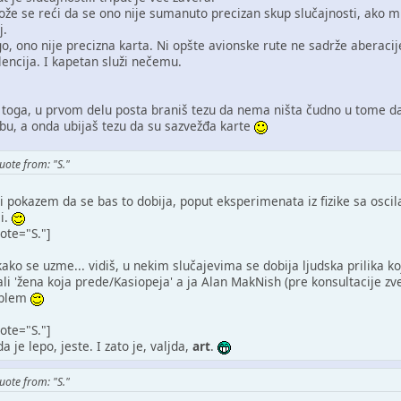
že se reći da se ono nije sumanuto precizan skup slučajnosti, ako m
j.
go, ono nije precizna karta. Ni opšte avionske rute ne sadrže aberacij
lencija. I kapetan služi nečemu.
toga, u prvom delu posta braniš tezu da nema ništa čudno u tome da s
bu, a onda ubijaš tezu da su sazvežđa karte
uote from: "S."
ti pokazem da se bas to dobija, poput eksperimenata iz fizike sa oscil
li.
ote="S."]
ako se uzme... vidiš, u nekim slučajevima se dobija ljudska prilika koj
ali 'žena koja prede/Kasiopeja' a ja Alan MakNish (pre konsultacije z
oblem
ote="S."]
da je lepo, jeste. I zato je, valjda,
art
.
uote from: "S."