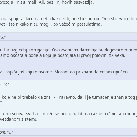
ezdja i nisu imali. Ali, pazi, njihovih sazvezdja.
da spoji tačkice na nebu kako želi, nije to sporno. Ono što zvuči dob
vet - što nikako nisu mogli, po važećim postulatima.
"S."
kulturi izgledaju drugacije. Ova zvanicna danasnja su dogovorom m
mo okostala podela koja je postojala u prvoj polovini XX veka.
zi, napiši još koju o ovome. Moram da priznam da nisam upućen.
: "S."
 koje ne bi trebalo da zna" - i naravno, da li je tumacenje znanja to
"]
tamo su dva svetla... može se protumačiti na razne načine, ali meni
zvezdanom sistemu.
om: "S."