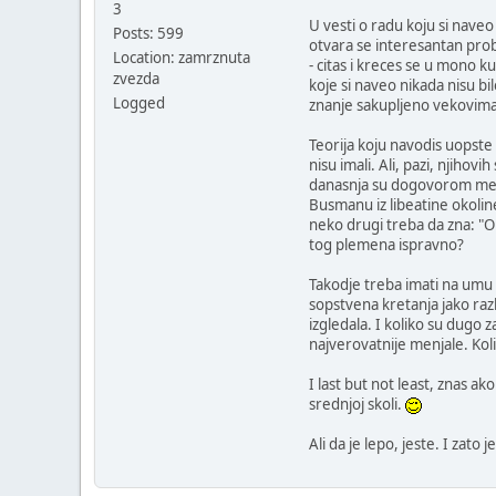
3
U vesti o radu koju si nave
Posts: 599
otvara se interesantan probl
Location: zamrznuta
- citas i kreces se u mono k
zvezda
koje si naveo nikada nisu b
Logged
znanje sakupljeno vekovima 
Teorija koju navodis uopste
nisu imali. Ali, pazi, njiho
danasnja su dogovorom medj
Busmanu iz libeatine okolin
neko drugi treba da zna: "On
tog plemena ispravno?
Takodje treba imati na umu
sopstvena kretanja jako razl
izgledala. I koliko su dugo za
najverovatnije menjale. Kol
I last but not least, znas a
srednjoj skoli.
Ali da je lepo, jeste. I zato j