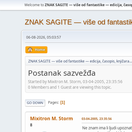
Welcome to
ZNAK SAGITE — više od fantastike — edicija, časopi
ZNAK SAGITE — više od fantastike 
06-08-2026, 05:03:57
Home
ZNAK SAGITE — više od fantastike — edicija, časopis, knjižara...
Postanak sazvežđa
Started by Mixitron M. Storm, 03-04-2005, 23:35:56
0 Members and 1 Guest are viewing this topic.
Pages
1
GO DOWN
Mixitron M. Storm
03-04-2005, 23:35:56
8
Ne znam ima li ljudi upozn