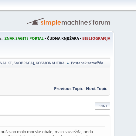
s:
ZNAK SAGITE PORTAL
• ČUDNA KNJIŽARA •
BIBLIOGRAFIJA
 NAUKE, SAOBRAĆAJ, KOSMONAUTIKA
Postanak sazvežđa
►
Previous Topic
-
Next Topic
PRINT
 proučavao malo morske obale, malo sazvežđa, onda