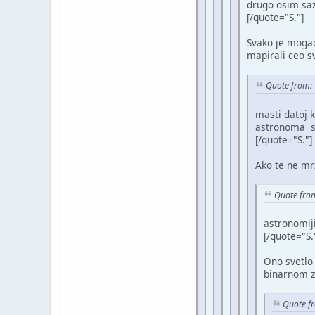
drugo osim sazv
[/quote="S."]
Svako je mogao 
mapirali ceo s
Quote from: 
masti datoj 
astronoma sa
[/quote="S."]
Ako te ne mr
Quote from
astronomiji
[/quote="S.
Ono svetlo 
binarnom 
Quote fr