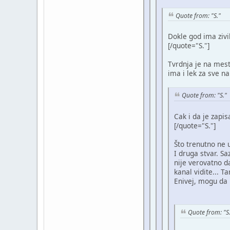
Quote from: "S."
Dokle god ima zivi
[/quote="S."]
Tvrdnja je na mes
ima i lek za sve 
Quote from: "S."
Cak i da je zapi
[/quote="S."]
Što trenutno ne 
I druga stvar. Sa
nije verovatno da
kanal vidite... T
Enivej, mogu da 
Quote from: "S