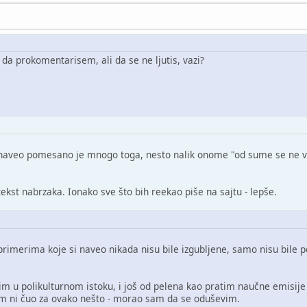
da prokomentarisem, ali da se ne ljutis, vazi?
i naveo pomesano je mnogo toga, nesto nalik onome "od sume se ne vi
kst nabrzaka. Ionako sve što bih reekao piše na sajtu - lepše.
primerima koje si naveo nikada nisu bile izgubljene, samo nisu bile 
im u polikulturnom istoku, i još od pelena kao pratim naučne emisij
sam ni čuo za ovako nešto - morao sam da se oduševim.