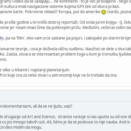
gram) i video da se uklapaju... ne kontinenti - to je već provaljeno - nego 
kih kultura imali navigacione sisteme kojima GPS tek od skora prilazi.
acione karte. Pokrivene oblasti? Evropa, put do amerike
i karibi, pozn
prošle godine u krvnički dobroj reportaži. Od onda jurim knjigu - tj. če
me jer nisam imao čime da potkrepim priču. Međutim, večeras vidim da se 
de
, pa na 'film'. Ako vam srce zastane pa pojuri, i zakopate po starim broje
ionarne teorije, i ova je doživela sličnu sudbinu. Naučnici se dele u dva 
tako. Zaista, otvara se interesantan problem toga u kom je trenutku ljudske 
eno.
slike u Altamiri: najstariji planetarijum
ci koje zna za neke stvari u astronomiji koje ne bi trebalo da zna.
okomentarisem, ali da se ne ljutis, vazi?
lo drugacije od Art and Science, stranice na koje si nas uputio su od ove
a cu jos mnogo takvih cuti. Ali, bitno je da se podvuce to nije nauka. And i
cni deo mislim da mogu.