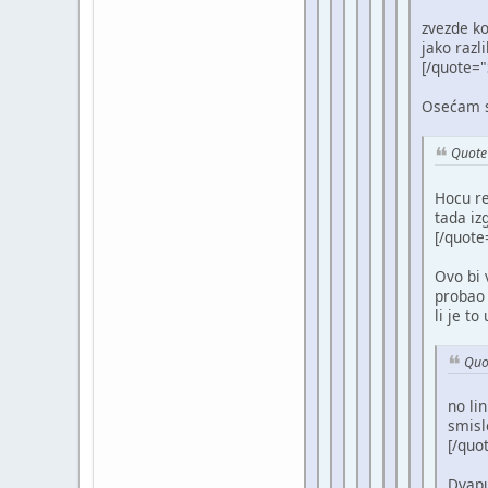
zvezde ko
jako razli
[/quote="
Osećam s
Quote 
Hocu re
tada iz
[/quote
Ovo bi 
probao 
li je to
Quot
no li
smis
[/quo
Dvaput