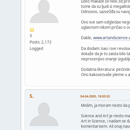
uzeo makaze (ili neki 3d pro
tome da su ljudi iz megalits
Odnosno, sazvežđa su navig
Ovo sve sam odgledao negde 
uglavnom nikom pričao o ovo
3
Dakle,
www.artandscience.
Posts: 2,172
Logged
Da dodam: kao i sve revoluc
dokaže da je to zaista bilo 
neprocenjivo znanje izgublj
Dodatna literatura: pećinske 
Ono kakosezvaše pleme u afri
S.
04-04-2005, 18:05:02
Mislim, ja moram nesto da pr
Science and Art je nesto ma
Art in Science, i nadam se d
komentarisem. Ali onaj nau