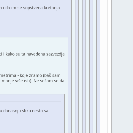
 i da im se sopstvena kretanja
ti i kako su ta navedena sazvezdja
ametrima - koje znamo (baš sam
e manje više isti). Ne sećam se da
 u danasnju sliku nesto sa