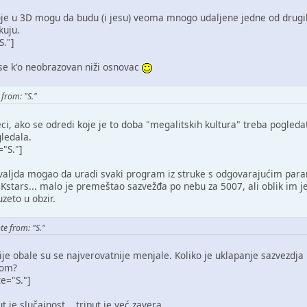
je u 3D mogu da budu (i jesu) veoma mnogo udaljene jedne od drugih
kuju.
S."]
e k'o neobrazovan niži osnovac
from: "S."
ci, ako se odredi koje je to doba "megalitskih kultura" treba pogleda
gledala.
="S."]
valjda mogao da uradi svaki program iz struke s odgovarajućim par
Kstars... malo je premeštao sazvežđa po nebu za 5007, ali oblik im j
 uzeto u obzir.
e from: "S."
nije obale su se najverovatnije menjale. Koliko je uklapanje sazvezdja
lom?
te="S."]
 je slučajnost... triput je već zavera.