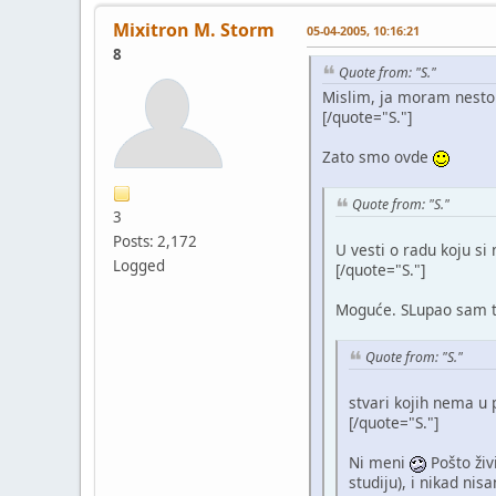
Mixitron M. Storm
05-04-2005, 10:16:21
8
Quote from: "S."
Mislim, ja moram nesto 
[/quote="S."]
Zato smo ovde
Quote from: "S."
3
Posts: 2,172
U vesti o radu koju s
Logged
[/quote="S."]
Moguće. SLupao sam te
Quote from: "S."
stvari kojih nema u 
[/quote="S."]
Ni meni
Pošto živ
studiju), i nikad ni