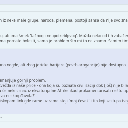
h iz neke male grupe, naroda, plemena, postoji sansa da nije svo zn
tu, ali ima šmek 'tačnog i neupotrebljivog'. Možda neko od tih zaba
nama poznate bolesti, samo je problem što mi to ne znamo. Samim tim
sano negde, ali zbog jezicke barijere (povrh arogancije) nije dostupno
umanjuje gornji problem.
zvežđa iz naše priče - ona koja su poznata civilizaciji dok (još) nije bil
 će neki crnac iz ekvatorijalne Afrike ikad prokomentarisati nešto tip
arza-nijskog đavola?'
iskopam link gde rame uz rame stoji 'moj čovek' i tip koji zastupa tvo
."