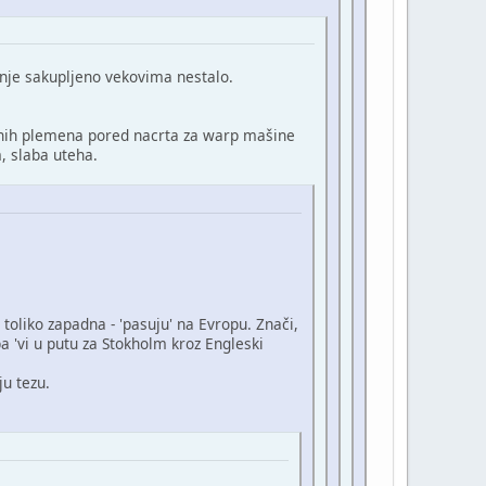
anje sakupljeno vekovima nestalo.
čenih plemena pored nacrta za warp mašine
, slaba uteha.
.
a toliko zapadna - 'pasuju' na Evropu. Znači,
a 'vi u putu za Stokholm kroz Engleski
ju tezu.