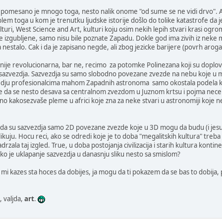
o pomesano je mnogo toga, nesto nalik onome "od sume se ne vidi drvo". Ak
em toga u kom je trenutku ljudske istorije došlo do tolike katastrofe da je
ulturi, West Science and Art, kulturi koju osim nekih lepih stvari krasi o
ile izgubljene, samo nisu bile poznate Zapadu. Dokle god ima zivih iz neke
nestalo. Cak i da je zapisano negde, ali zbog jezicke barijere (povrh arog
 nije revolucionarna, bar ne, recimo za potomke Polinezana koji su doplovi
vih sazvezdja. Sazvezdja su samo slobodno povezane zvezde na nebu koje u ma
u profesionalcima mahom Zapadnih astronoma samo okostala podela koja 
e da se nesto desava sa centralnom zvezdom u Juznom krtsu i pojma nece im
o kakosezvaše pleme u africi koje zna za neke stvari u astronomiji koje ne 
 da su sazvezdja samo 2D povezane zvezde koje u 3D mogu da budu (i jes
ikuju. Hocu reci, ako se odredi koje je to doba "megalitskih kultura" treb
drzala taj izgled. True, u doba postojanja civilizacija i starih kultura kontinent
iko je uklapanje sazvezdja u danasnju sliku nesto sa smislom?
ko mi kazes sta hoces da dobijes, ja mogu da ti pokazem da se bas to dobija,
e, valjda,
art
.