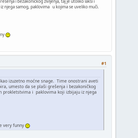
nja i bezakoničkog življenja, taj je utoliko lakši i
aju iz njega samog, paklovima u kojima se uveliko muči.
nny
#1
ju kao izuzetno moćne snage. Time onostrani aveti
ira, umesto da se plaši grešenja i bezakoničkog
nim prokletstvima i paklovima koji izbijaju iz njega
je very funny