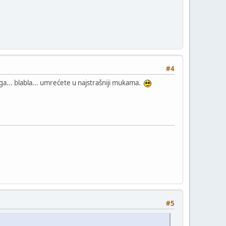
#4
ega... blabla... umrećete u najstrašniji mukama.
#5