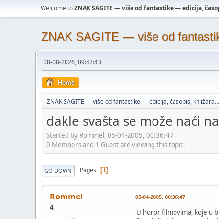
Welcome to
ZNAK SAGITE — više od fantastike — edicija, časopi
ZNAK SAGITE — više od fantastike 
08-08-2026, 09:42:43
Home
ZNAK SAGITE — više od fantastike — edicija, časopis, knjižara...
dakle svašta se može naći na 
Started by Rommel, 05-04-2005, 00:36:47
0 Members and 1 Guest are viewing this topic.
Pages
1
GO DOWN
Rommel
05-04-2005, 00:36:47
4
U horor filmovima, koje u b