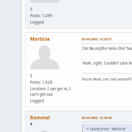
3
Posts: 1,099
Logged
Morticia
05-04-2005, 13:26:57
Zar
to
uopšte neko čita? Naj
Yeah, right. Couldn't care l
3
You're dead, son. Get yourself 
Posts: 1,028
Location: I can get in, I
can't get out
Logged
Rommel
05-04-2005, 13:44:56
4
Quote from: "Morticia"