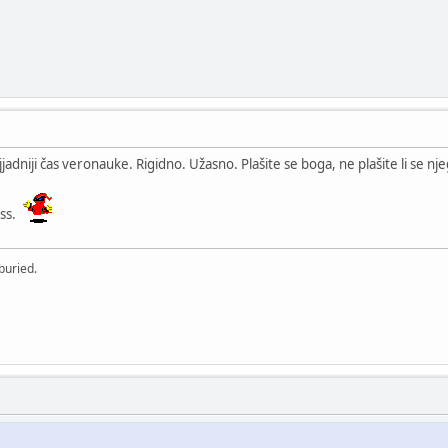
jadniji čas veronauke. Rigidno. Užasno. Plašite se boga, ne plašite li se nj
ess.
buried.