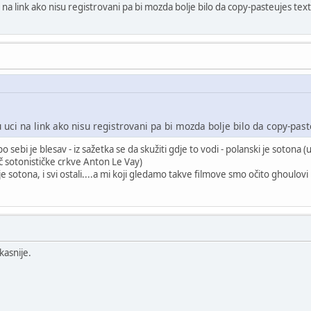
a link ako nisu registrovani pa bi mozda bolje bilo da copy-pasteujes text
ci na link ako nisu registrovani pa bi mozda bolje bilo da copy-past
o sebi je blesav - iz sažetka se da skužiti gdje to vodi - polanski je sot
č sotonističke crkve Anton Le Vay)
e sotona, i svi ostali....a mi koji gledamo takve filmove smo očito ghoulovi
kasnije.