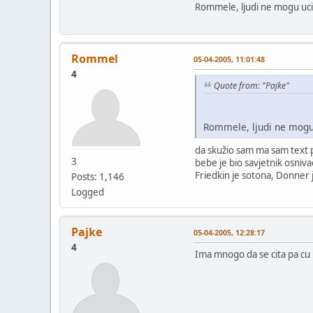
Rommele, ljudi ne mogu uci n
Rommel
05-04-2005, 11:01:48
4
Quote from: "Pajke"
Rommele, ljudi ne mogu u
da skužio sam ma sam text p
3
bebe je bio savjetnik osniva
Friedkin je sotona, Donner j
Posts: 1,146
Logged
Pajke
05-04-2005, 12:28:17
4
Ima mnogo da se cita pa cu 