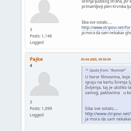
širenja ljudskog straha, jer
primamljiviji plen Krvnika l
šiba sve ostalo....
http://www.stripovi.net/f
3
ja mora da sam nekakav ghou
Posts: 1,146
Logged
Pajke
05-04-2005, 09:50:59
4
Quote from: "Rommel"
U horor filmovima, koje
igraju na kartu širenja
življenja, taj je utoliko
samog, paklovima u koj
3
šiba sve ostalo....
Posts: 1,099
http://www.stripovi.net
Logged
ja mora da sam nekakav 