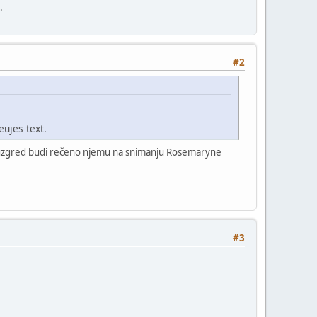
.
#2
eujes text.
ona (uzgred budi rečeno njemu na snimanju Rosemaryne
#3