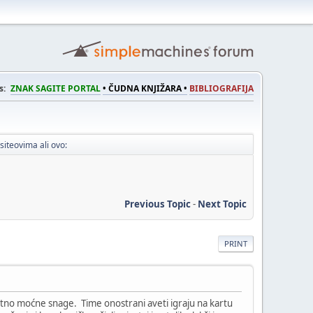
s:
ZNAK SAGITE PORTAL
• ČUDNA KNJIŽARA •
BIBLIOGRAFIJA
siteovima ali ovo:
Previous Topic
-
Next Topic
PRINT
zetno moćne snage. Time onostrani aveti igraju na kartu