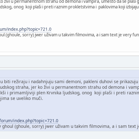
 ko živi u permanentnom strahu od demona i vampira, umesto da se plaši greše
judskog, onog koji plaši i preti raznim prokletstvima i paklovima koji izbij
orum/index.php?topic=721.0
l (ghoule, sorry) jwer uživam u takvim filmovima, a i sam text je very fu
 u biti režiraju i nadahnjuju sami demoni, pakleni duhovi se prikazu
 ljudskog straha, jer ko živi u permanentnom strahu od demona i vamp
 lakši i primamljiviji plen Krvnika ljudskog, onog koji plaši i preti raz
ima se uveliko muči.
/forum/index.php?topic=721.0
ghoul (ghoule, sorry) jwer uživam u takvim filmovima, a i sam text 