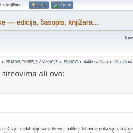
s, knjižara...
.
Log in
Sign up
— edicija, časopis, knjižara...
New
FILMOVI, TV SERIJE, ANIMACIJE
FILMOVI
dakle svašta se može naći na 
►
►
►
siteovima ali ovo:
iti režiraju i nadahnjuju sami demoni, pakleni duhovi se prikazuju kao izu