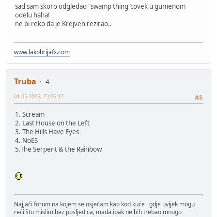
sad sam skoro odgledao "swamp thing"covek u gumenom
odelu haha!
ne bi reko da je Krejven rezirao..
www.lakobrijafx.com
Truba
4
01-05-2005, 23:06:17
#5
1. Scream
2. Last House on the Left
3. The Hills Have Eyes
4. NoES
5.The Serpent & the Rainbow
Najjači forum na kojem se osjećam kao kod kuće i gdje uvijek mogu
reći što mislim bez posljedica, mada ipak ne bih trebao mnogo