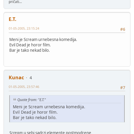
pričati...
E.T.
01-05-2005, 23:15:24
#6
Meni je Scream urnebesna komedija.
Evil Dead je horor film.
Bar je tako nekad bilo.
Kunac
4
01-05-2005, 23:57:46
#7
Quote from: "E.T."
Meni je Scream urnebesna komedija.
Evil Dead je horor film.
Bar je tako nekad bilo.
Scream
u sebi sadrzi elemente postmodrene