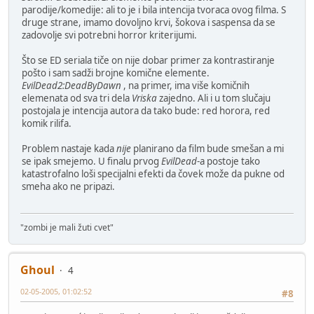
parodije/komedije: ali to je i bila intencija tvoraca ovog filma. S
druge strane, imamo dovoljno krvi, šokova i saspensa da se
zadovolje svi potrebni horror kriterijumi.
Što se ED seriala tiče on nije dobar primer za kontrastiranje
pošto i sam sadži brojne komične elemente.
EvilDead2:DeadByDawn
, na primer, ima više komičnih
elemenata od sva tri dela
Vriska
zajedno. Ali i u tom slučaju
postojala je intencija autora da tako bude: red horora, red
komik rilifa.
Problem nastaje kada
nije
planirano da film bude smešan a mi
se ipak smejemo. U finalu prvog
EvilDead
-a postoje tako
katastrofalno loši specijalni efekti da čovek može da pukne od
smeha ako ne pripazi.
"zombi je mali žuti cvet"
Ghoul
4
02-05-2005, 01:02:52
#8