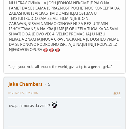
NI U TRAGOVIMA...A JOSH JEDNOM NEKOME JE PALO NA
PAMET DA SE I SAMA ISPRAZNOST POCHETNOG KONCEPTA DA
ZABASHURITI VICKASTIM DOMISHLJATOSTIMA U
TEKSTU!TRUDIO SAM SE,ALI FILM NIJE BIO NI
ZABAVAN,NISAM NASHAO OSNOVE NI ZA BEG U TRASH
ISHCHITAVANE,A NA KRAJU ME JE OBUZELA TUGA KADA SAM
SHVATIO DA JE OVO VEC 4. VELIKI PROMASHAJ U NIZU
NEKADA ZNACHAJNOGA CRAVENA.KANDA JE DOSHLO VREME
DA SE PONOVO PODROBNO ISPITAJU NAJBITNIJI PODVIZI IZ
NJEGOVOG OPUSA
"...get your kicks all around the world, give a tip to a geisha-girl..."
Jake Chambers
5
01-07-2005, 02:39:06
#25
ovaj...a moras da vices?