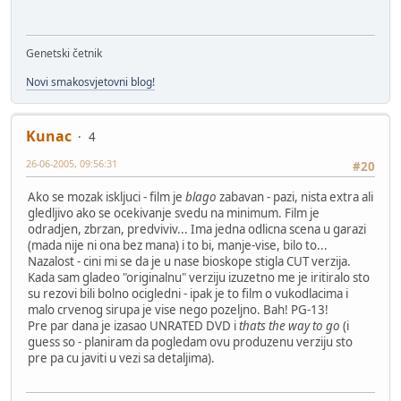
Genetski četnik
Novi smakosvjetovni blog!
Kunac
4
26-06-2005, 09:56:31
#20
Ako se mozak iskljuci - film je
blago
zabavan - pazi, nista extra ali
gledljivo ako se ocekivanje svedu na minimum. Film je
odradjen, zbrzan, predviviv... Ima jedna odlicna scena u garazi
(mada nije ni ona bez mana) i to bi, manje-vise, bilo to...
Nazalost - cini mi se da je u nase bioskope stigla CUT verzija.
Kada sam gladeo "originalnu" verziju izuzetno me je iritiralo sto
su rezovi bili bolno ocigledni - ipak je to film o vukodlacima i
malo crvenog sirupa je vise nego pozeljno. Bah! PG-13!
Pre par dana je izasao UNRATED DVD i
thats the way to go
(i
guess so - planiram da pogledam ovu produzenu verziju sto
pre pa cu javiti u vezi sa detaljima).