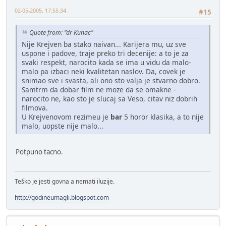
02-05-2005, 17:55:34
#15
Quote from: "dr Kunac"
Nije Krejven ba stako naivan... Karijera mu, uz sve
uspone i padove, traje preko tri decenije: a to je za
svaki respekt, narocito kada se ima u vidu da malo-
malo pa izbaci neki kvalitetan naslov. Da, covek je
snimao sve i svasta, ali ono sto valja je stvarno dobro.
Samtrm da dobar film ne moze da se omakne -
narocito ne, kao sto je slucaj sa Veso, citav niz dobrih
filmova.
U Krejvenovom rezimeu je
bar
5 horor klasika, a to nije
malo, uopste nije malo...
Potpuno tacno.
Teško je jesti govna a nemati iluzije.
http://godineumagli.blogspot.com