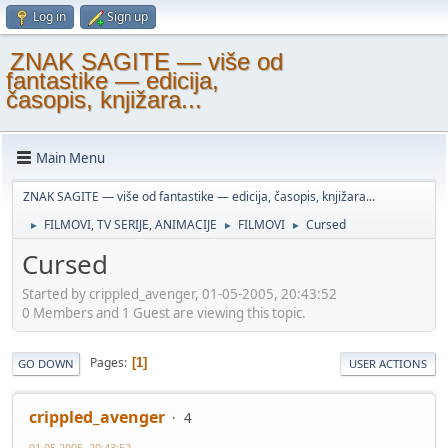
Log in
Sign up
ZNAK SAGITE — više od
fantastike — edicija,
časopis, knjižara...
Main Menu
ZNAK SAGITE — više od fantastike — edicija, časopis, knjižara...
FILMOVI, TV SERIJE, ANIMACIJE
FILMOVI
Cursed
►
►
►
Cursed
Started by crippled_avenger, 01-05-2005, 20:43:52
0 Members and 1 Guest are viewing this topic.
Pages
1
GO DOWN
USER ACTIONS
crippled_avenger
4
01-05-2005, 20:43:52