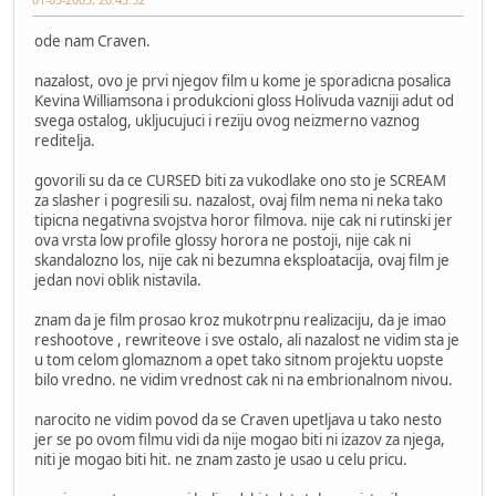
ode nam Craven.
nazalost, ovo je prvi njegov film u kome je sporadicna posalica
Kevina Williamsona i produkcioni gloss Holivuda vazniji adut od
svega ostalog, ukljucujuci i reziju ovog neizmerno vaznog
reditelja.
govorili su da ce CURSED biti za vukodlake ono sto je SCREAM
za slasher i pogresili su. nazalost, ovaj film nema ni neka tako
tipicna negativna svojstva horor filmova. nije cak ni rutinski jer
ova vrsta low profile glossy horora ne postoji, nije cak ni
skandalozno los, nije cak ni bezumna eksploatacija, ovaj film je
jedan novi oblik nistavila.
znam da je film prosao kroz mukotrpnu realizaciju, da je imao
reshootove , rewriteove i sve ostalo, ali nazalost ne vidim sta je
u tom celom glomaznom a opet tako sitnom projektu uopste
bilo vredno. ne vidim vrednost cak ni na embrionalnom nivou.
narocito ne vidim povod da se Craven upetljava u tako nesto
jer se po ovom filmu vidi da nije mogao biti ni izazov za njega,
niti je mogao biti hit. ne znam zasto je usao u celu pricu.