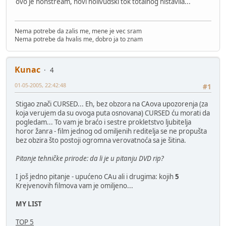
ovo je nonstream, novi holivudski tok totalnog nistavila...
Nema potrebe da zalis me, mene je vec sram
Nema potrebe da hvalis me, dobro ja to znam
Kunac
4
01-05-2005, 22:42:48
#1
Stigao znači CURSED... Eh, bez obzora na CAova upozorenja (za
koja verujem da su ovoga puta osnovana) CURSED ću morati da
pogledam... To vam je braćo i sestre prokletstvo ljubitelja
horor žanra - film jednog od omiljenih reditelja se ne propušta
bez obzira što postoji ogromna verovatnoća sa je šitina.
Pitanje tehničke prirode: da li je u pitanju DVD rip?
I još jedno pitanje - upućeno CAu ali i drugima: kojih
5
Krejvenovih filmova vam je omiljeno...
MY LIST
TOP 5