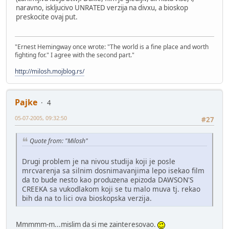
naravno, iskljucivo UNRATED verzija na divxu, a bioskop
preskocite ovaj put.
"Ernest Hemingway once wrote: "The world is a fine place and worth
fighting for." I agree with the second part."
http://milosh.mojblog.rs/
Pajke
4
05-07-2005, 09:32:50
#27
Quote from: "Milosh"
Drugi problem je na nivou studija koji je posle
mrcvarenja sa silnim dosnimavanjima lepo isekao film
da to bude nesto kao produzena epizoda DAWSON'S
CREEKA sa vukodlakom koji se tu malo muva tj. rekao
bih da na to lici ova bioskopska verzija.
Mmmmm-m...mislim da si me zainteresovao.