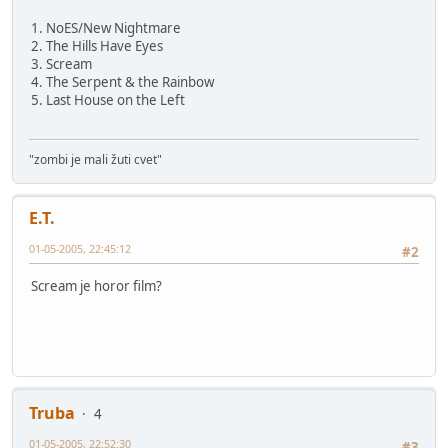
1. NoES/New Nightmare
2. The Hills Have Eyes
3. Scream
4. The Serpent & the Rainbow
5. Last House on the Left
"zombi je mali žuti cvet"
E.T.
01-05-2005, 22:45:12
#2
Scream je horor film?
Truba
4
01-05-2005, 22:52:30
#3