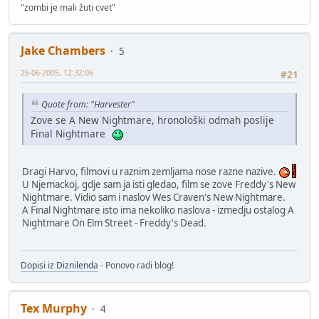
"zombi je mali žuti cvet"
Jake Chambers
5
26-06-2005, 12:32:06
#21
Quote from: "Harvester"
Zove se A New Nightmare, hronološki odmah poslije
Final Nightmare
Dragi Harvo, filmovi u raznim zemljama nose razne nazive.
U Njemackoj, gdje sam ja isti gledao, film se zove Freddy's New
Nightmare. Vidio sam i naslov Wes Craven's New Nightmare.
A Final Nightmare isto ima nekoliko naslova - izmedju ostalog A
Nightmare On Elm Street - Freddy's Dead.
Dopisi iz Diznilenda
- Ponovo radi blog!
Tex Murphy
4