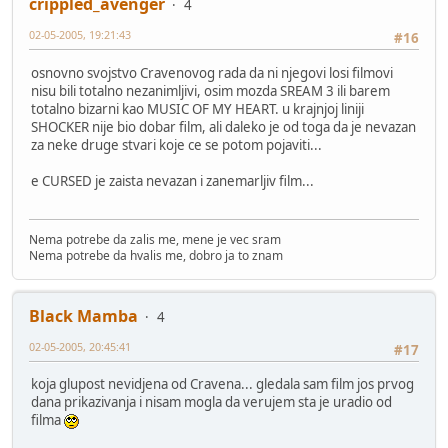
crippled_avenger
4
02-05-2005, 19:21:43
#16
osnovno svojstvo Cravenovog rada da ni njegovi losi filmovi
nisu bili totalno nezanimljivi, osim mozda SREAM 3 ili barem
totalno bizarni kao MUSIC OF MY HEART. u krajnjoj liniji
SHOCKER nije bio dobar film, ali daleko je od toga da je nevazan
za neke druge stvari koje ce se potom pojaviti...
e CURSED je zaista nevazan i zanemarljiv film...
Nema potrebe da zalis me, mene je vec sram
Nema potrebe da hvalis me, dobro ja to znam
Black Mamba
4
02-05-2005, 20:45:41
#17
koja glupost nevidjena od Cravena... gledala sam film jos prvog
dana prikazivanja i nisam mogla da verujem sta je uradio od
filma