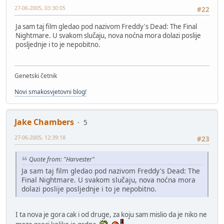
27-06-2005, 03:30:05
#22
Ja sam taj film gledao pod nazivom Freddy's Dead: The Final
Nightmare. U svakom slučaju, nova noćna mora dolazi poslije
posljednje i to je nepobitno.
Genetski četnik
Novi smakosvjetovni blog!
Jake Chambers
5
27-06-2005, 12:39:18
#23
Quote from: "Harvester"
Ja sam taj film gledao pod nazivom Freddy's Dead: The
Final Nightmare. U svakom slučaju, nova noćna mora
dolazi poslije posljednje i to je nepobitno.
I ta nova je gora cak i od druge, za koju sam mislio da je niko ne