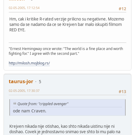
02-05-2005, 17:12:54
#12
Hm, cak i kritike R-rated verzije prilicno su negativne. Mozemo
samo da se nadamo da ce se Krejven bar malo iskupiti filmom
RED EYE.
"Ernest Hemingway once wrote: "The world is a fine place and worth
fighting for." I agree with the second part."
http://milosh.mojblog.rs/
taurus-jor
5
02-05-2005, 17:30:37
#13
Quote from: "crippled avenger"
ode nam Craven.
Krejven nikada nije otishao, kao shto nikada uistinu nije ni
doshao. Covek je jednostavno snimao sve shto bi mu palo na