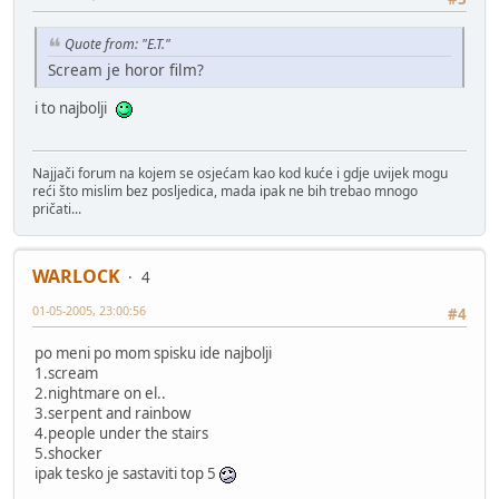
Quote from: "E.T."
Scream je horor film?
i to najbolji
Najjači forum na kojem se osjećam kao kod kuće i gdje uvijek mogu
reći što mislim bez posljedica, mada ipak ne bih trebao mnogo
pričati...
WARLOCK
4
01-05-2005, 23:00:56
#4
po meni po mom spisku ide najbolji
1.scream
2.nightmare on el..
3.serpent and rainbow
4.people under the stairs
5.shocker
ipak tesko je sastaviti top 5