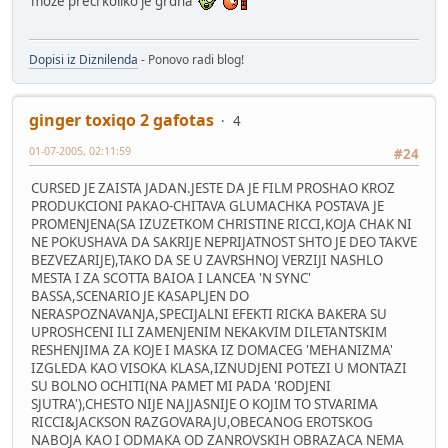
moze preci koliko je grdna
Dopisi iz Diznilenda
- Ponovo radi blog!
ginger toxiqo 2 gafotas
4
01-07-2005, 02:11:59
#24
CURSED JE ZAISTA JADAN.JESTE DA JE FILM PROSHAO KROZ
PRODUKCIONI PAKAO-CHITAVA GLUMACHKA POSTAVA JE
PROMENJENA(SA IZUZETKOM CHRISTINE RICCI,KOJA CHAK NI
NE POKUSHAVA DA SAKRIJE NEPRIJATNOST SHTO JE DEO TAKVE
BEZVEZARIJE),TAKO DA SE U ZAVRSHNOJ VERZIJI NASHLO
MESTA I ZA SCOTTA BAIOA I LANCEA 'N SYNC'
BASSA,SCENARIO JE KASAPLJEN DO
NERASPOZNAVANJA,SPECIJALNI EFEKTI RICKA BAKERA SU
UPROSHCENI ILI ZAMENJENIM NEKAKVIM DILETANTSKIM
RESHENJIMA ZA KOJE I MASKA IZ DOMACEG 'MEHANIZMA'
IZGLEDA KAO VISOKA KLASA,IZNUDJENI POTEZI U MONTAZI
SU BOLNO OCHITI(NA PAMET MI PADA 'RODJENI
SJUTRA'),CHESTO NIJE NAJJASNIJE O KOJIM TO STVARIMA
RICCI&JACKSON RAZGOVARAJU,OBECANOG EROTSKOG
NABOJA KAO I ODMAKA OD ZANROVSKIH OBRAZACA NEMA