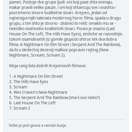
pamet. Postoje dve grupe ljudi: oni koji paze shta snimaju,
makar pravili velike pauze, i oni koji shtancuju sve i svashta i
povremeno stvore kvalitetne stvari. Krejven, jedan od
najnesigurnijih talenata modernog horor filma, spada u drugu
grupu, s tim shto je stvorio - zlobnici bi rekli: omaklo mu se -
nekoliko
nadrealno
kvalitetnih stvari. Poceo je snazno (Last
House On The Left, The Hills Have Eyes), zeshche se razvodnjio
tokom osamdesetih (iz gomile gluposti shtrce tek dva dobra
filma: A Nightmare On Elm Street i Serpent And The Rainbow),
da bi u sledechoj deceniji malkice popravio rejting (New
Nightmare, Scream, Scream 2).
Moja rang lista
dobrih
Krejvenovih filmova:
1. A Nightmare On Elm Street
2. The Hills Have Eyes
3. Scream
4. Wes Craven's New Nightmare
5. The Serpent And The Rainbow (ima li ovo neko?)
6. Last House On The Left
7. Scream 2
Teško je jesti govna a nemati iluzije.