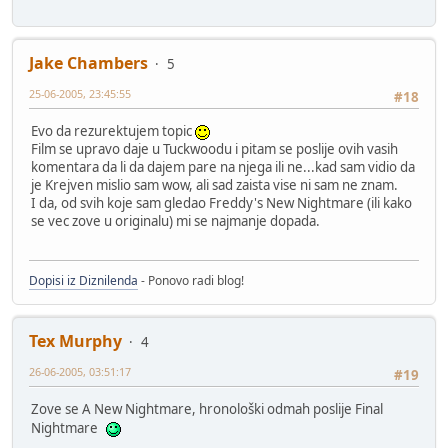
Jake Chambers
5
25-06-2005, 23:45:55
#18
Evo da rezurektujem topic
Film se upravo daje u Tuckwoodu i pitam se poslije ovih vasih
komentara da li da dajem pare na njega ili ne...kad sam vidio da
je Krejven mislio sam wow, ali sad zaista vise ni sam ne znam.
I da, od svih koje sam gledao Freddy's New Nightmare (ili kako
se vec zove u originalu) mi se najmanje dopada.
Dopisi iz Diznilenda
- Ponovo radi blog!
Tex Murphy
4
26-06-2005, 03:51:17
#19
Zove se A New Nightmare, hronološki odmah poslije Final
Nightmare