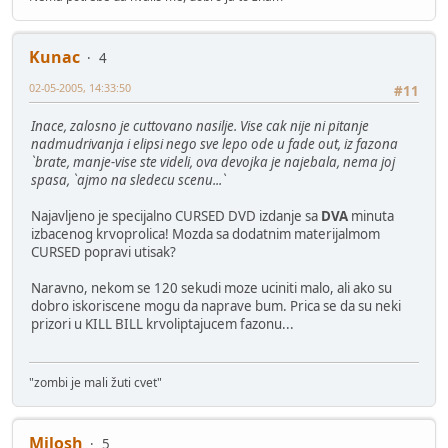
Kunac
4
02-05-2005, 14:33:50
#11
Inace, zalosno je cuttovano nasilje. Vise cak nije ni pitanje
nadmudrivanja i elipsi nego sve lepo ode u fade out, iz fazona
`brate, manje-vise ste videli, ova devojka je najebala, nema joj
spasa, `ajmo na sledecu scenu...`
Najavljeno je specijalno CURSED DVD izdanje sa
DVA
minuta
izbacenog krvoprolica! Mozda sa dodatnim materijalmom
CURSED popravi utisak?
Naravno, nekom se 120 sekudi moze uciniti malo, ali ako su
dobro iskoriscene mogu da naprave bum. Prica se da su neki
prizori u KILL BILL krvoliptajucem fazonu...
"zombi je mali žuti cvet"
Milosh
5