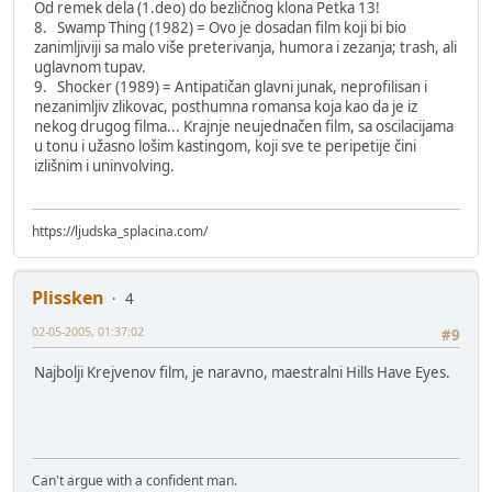
Od remek dela (1.deo) do bezličnog klona Petka 13!
8. Swamp Thing (1982) = Ovo je dosadan film koji bi bio
zanimljiviji sa malo više preterivanja, humora i zezanja; trash, ali
uglavnom tupav.
9. Shocker (1989) = Antipatičan glavni junak, neprofilisan i
nezanimljiv zlikovac, posthumna romansa koja kao da je iz
nekog drugog filma... Krajnje neujednačen film, sa oscilacijama
u tonu i užasno lošim kastingom, koji sve te peripetije čini
izlišnim i uninvolving.
https://ljudska_splacina.com/
Plissken
4
02-05-2005, 01:37:02
#9
Najbolji Krejvenov film, je naravno, maestralni Hills Have Eyes.
Can't argue with a confident man.