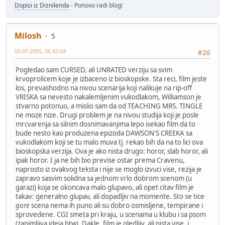
Dopisi iz Diznilenda
- Ponovo radi blog!
Milosh
5
05-07-2005, 06:43:04
#26
Pogledao sam CURSED, ali UNRATED verziju sa svim
krvoprolicem koje je izbaceno iz bioskopske. Sta reci, film jeste
los, prevashodno na nivou scenarija koji nalikuje na rip-off
VRISKA sa nevesto nakalemljenim vukodlakom, Williamson je
stvarno potonuo, a mislio sam da od TEACHING MRS. TINGLE
ne moze nize. Drugi problem je na nivou studija koji je posle
mrcvarenja sa silnim dosnimavanjima lepo isekao film da to
bude nesto kao produzena epizoda DAWSON'S CREEKA sa
vukodlakom koji se tu malo muva tj. rekao bih da na to lici ova
bioskopska verzija. Ova je ako nista drugo: horor, slab horor, ali
ipak horor. I ja ne bih bio previse ostar prema Cravenu,
naprosto iz ovakvog teksta i nije se moglo izvuci vise, rezija je
zapravo sasvim solidna sa jednom vrlo dobrom scenom (u
garazi) koja se okoncava malo glupavo, ali opet citav film je
takav: generalno glupav, ali dopadljiv na momente. Sto se tice
gore
scena nema ih puno ali su dobro osmisljene, tempirane i
sprovedene. CGI smeta pri kraju, u scenama u klubu i sa psom
(zanimljiva ideja btw). Dakle, film je gledljiv, ali nista vise, i,