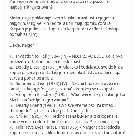
Zar nismo već imali topik gde smo glasali i nagvaždali o
najboljim Krejvenovim?
Mislim da je prikladnije ovom topiku praviti listu njegovih
najgorih. U ligi velikih reditelja koji imaju gomilu ćoraka,
Krejven je jedino iza Hupera (a Karpenter i Arđento kaskaju
odmah za njim).
Dakle, najgori:
1. Invitation to Hell (1984) (TV) = NEOPISIVO LOŠE! Ko je ovo
preživeo, ni Pakao mu neće teško pasti!
2. Deadly Blessing (1981) = Mlaaako i budalasto, sve do kraja
koji se posere po dotadašnjem mediokritetstvu i odlučno ga
surva u ponor besmisla.
3. Summer of Fear (1978) (TV) = Naivna budalaština za celu
familiju u kojoj je 'najjezivija scena' – konj koji se uskopisti.
4. Vampire in Brooklyn (1995) = What were they thinking? Edi
Marfi kao 'ozbiljni' nigra vampir?
5. Deadly Friend (1986) = Ovo sve vreme oscilira između
dobrog i lošeg trasha, ali je pretežno – jadno.
6. Chiller (1985) (TV) = Jedino scena buđenja iz kriogenske
kome vredi u celom filmu (a i ona je zasluga Stena Vinstona).
7. Hills Have Eyes Part II, The (1985) = Najgora degradacija
koju je jedna odličan film dobio nastavkom u režiji istog autora!