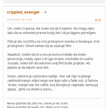
crippled_avenger
4
02-05-2005, 03:31:48
#10
Uh, volim Cravena. Ne znam sta da ti kazem. Ne mogu tako
lako da se odnosim prema tvojoj listi i da je lagano poredjam.
Film je bio na DVDu na vrlo pristojnom snimku iz bioskopa. Vrlo
pristojnom. Onom taman da se osacuje film.
Nazalost, mislim da bi u ovu procenu trebalo da imate
poverenja. mada, opet s druge strane, ma koliko to cudno
zvucalo, voleo bih da nekome ovaj film bude prijatan. Ali,
plasim se da takvih nece biti.
Inace, zalosno je cuttovano nasilje. Vise cak nije ni pitanje
nadmudrivanja i elipsi nego sve lepo ode u fade out, iz fazona
`brate, manje-vise ste videli, ova devojka je najebala, nema joj
spasa, `ajmo na sledecu scenu...`
Nema potrebe da zalis me, mene je vec sram
Nema potrebe da hvalis me, dobro ja to znam