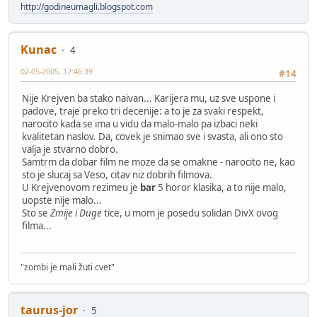
http://godineumagli.blogspot.com
Kunac
4
02-05-2005, 17:46:39
#14
Nije Krejven ba stako naivan... Karijera mu, uz sve uspone i
padove, traje preko tri decenije: a to je za svaki respekt,
narocito kada se ima u vidu da malo-malo pa izbaci neki
kvalitetan naslov. Da, covek je snimao sve i svasta, ali ono sto
valja je stvarno dobro.
Samtrm da dobar film ne moze da se omakne - narocito ne, kao
sto je slucaj sa Veso, citav niz dobrih filmova.
U Krejvenovom rezimeu je
bar
5 horor klasika, a to nije malo,
uopste nije malo...
Sto se
Zmije i Duge
tice, u mom je posedu solidan DivX ovog
filma...
"zombi je mali žuti cvet"
taurus-jor
5