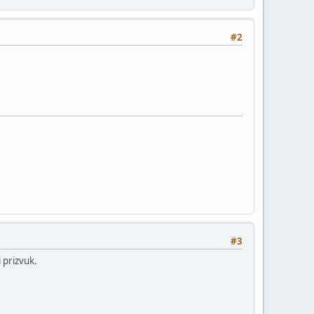
#2
#3
i prizvuk.