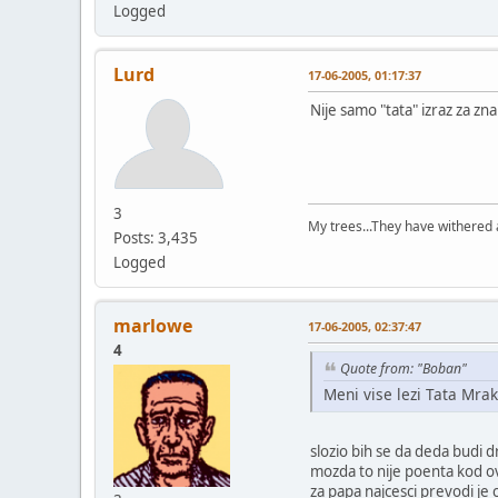
Logged
Lurd
17-06-2005, 01:17:37
Nije samo "tata" izraz za zna
3
My trees...They have withered a
Posts: 3,435
Logged
marlowe
17-06-2005, 02:37:47
4
Quote from: "Boban"
Meni vise lezi Tata Mrak
slozio bih se da deda budi d
mozda to nije poenta kod ovo
za papa najcesci prevodi je 