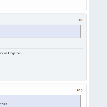
#9
ry well together.
#10
tula...