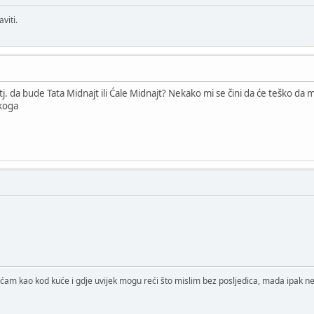
viti.
 tj. da bude Tata Midnajt ili Ćale Midnajt? Nekako mi se čini da će teško da
 koga
ćam kao kod kuće i gdje uvijek mogu reći što mislim bez posljedica, mada ipak ne 