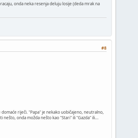
obracaju, onda neka resenja deluju losije (deda mrak na
#8
e domaće riječi. "Papa" je nekako uobičajeno, neutralno,
ešto, onda možda nešto kao "Stari" ili "Gazda" ili...