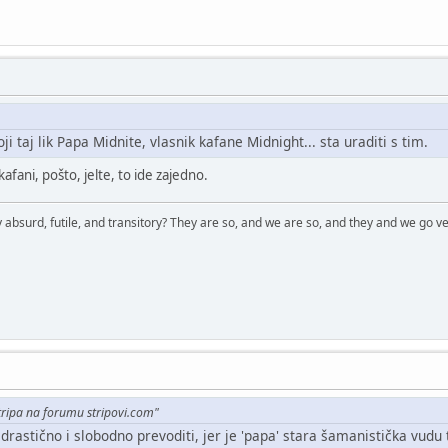
ji taj lik Papa Midnite, vlasnik kafane Midnight... sta uraditi s tim.
o kafani, pošto, jelte, to ide zajedno.
 absurd, futile, and transitory? They are so, and we are so, and they and we go ve
tripa na forumu stripovi.com"
rastično i slobodno prevoditi, jer je 'papa' stara šamanistička vudu ti