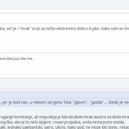
lca, već je i "mrak" izraz za nešto ekstremno dobro ili jako. Kako vam se či
nd died just like me.
, jer je kod nas, u nekom zargonu Tata "glavni", "gazda"... Deda je vec
rugacije konotacije, ali moja ideja je bila da deda mrak asocira na deda mr
g lika. ako je to neki ispijeni, rosavi propalica, onda nema puno smisla.
cale, jednako zajebantski, satro, ulicno. kako god, ne moze biti stete, rekao