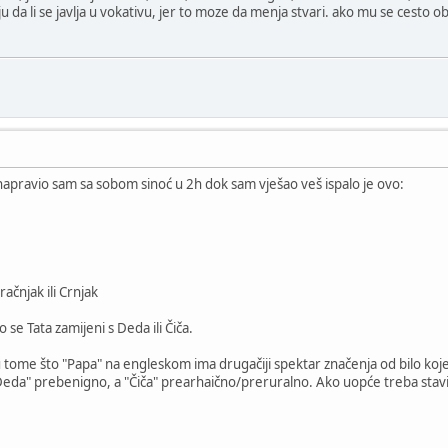
ju da li se javlja u vokativu, jer to moze da menja stvari. ako mu se cesto 
napravio sam sa sobom sinoć u 2h dok sam vješao veš ispalo je ovo:
račnjak ili Crnjak
 se Tata zamijeni s Deda ili Čiča.
u tome što "Papa" na engleskom ima drugačiji spektar značenja od bilo koj
eda" prebenigno, a "Čiča" prearhaično/preruralno. Ako uopće treba staviti n