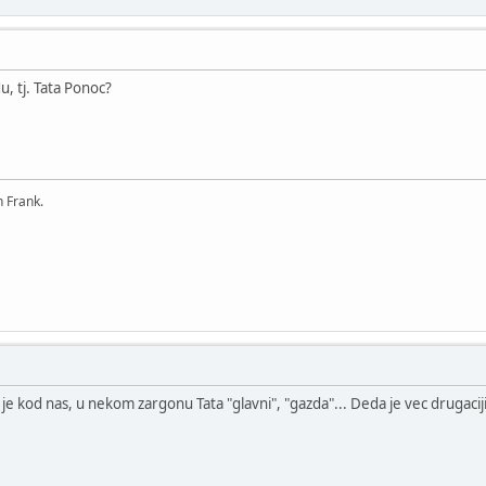
u, tj. Tata Ponoc?
n Frank.
r je kod nas, u nekom zargonu Tata "glavni", "gazda"... Deda je vec drugacij