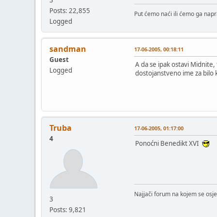
3
Posts: 22,855
Put ćemo naći ili ćemo ga napra
Logged
sandman
17-06-2005, 00:18:11
Guest
A da se ipak ostavi Midnite,
Logged
dostojanstveno ime za bilo
Truba
17-06-2005, 01:17:00
4
Ponoćni Benedikt XVI
Najjači forum na kojem se osje
3
Posts: 9,821