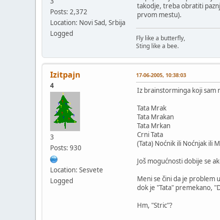
3
takodje, treba obratiti pazn
Posts: 2,372
prvom mestu).
Location: Novi Sad, Srbija
Logged
Fly like a butterfly,
Sting like a bee.
Izitpajn
17-06-2005, 10:38:03
4
Iz brainstorminga koji sam 
Tata Mrak
Tata Mrakan
Tata Mrkan
Crni Tata
3
(Tata) Noćnik ili Noćnjak ili M
Posts: 930
Još mogućnosti dobije se ako
Location: Sesvete
Meni se čini da je problem 
Logged
dok je "Tata" premekano, "D
Hm, "Stric"?