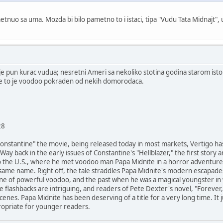
etnuo sa uma. Mozda bi bilo pametno to i istaci, tipa "Vudu Tata Midnajt",
 pun kurac vudua; nesretni Ameri sa nekoliko stotina godina starom istorij
ce to je voodoo pokraden od nekih domorodaca.
28
 "Constantine" the movie, being released today in most markets, Vertigo h
ay back in the early issues of Constantine's "Hellblazer," the first story 
o the U.S., where he met voodoo man Papa Midnite in a horror adventure. 
e same name. Right off, the tale straddles Papa Midnite's modern escapade
 one of powerful voodoo, and the past when he was a magical youngster in
e flashbacks are intriguing, and readers of Pete Dexter's novel, "Forever,"
enes. Papa Midnite has been deserving of a title for a very long time. It ju
ropriate for younger readers.