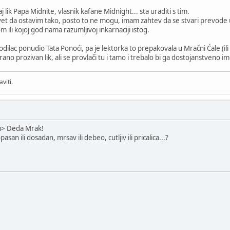
aj lik Papa Midnite, vlasnik kafane Midnight... sta uraditi s tim.
t da ostavim tako, posto to ne mogu, imam zahtev da se stvari prevode u
ili kojoj god nama razumljivoj inkarnaciji istog.
ilac ponudio Tata Ponoći, pa je lektorka to prepakovala u Mračni Ćale (ili Ća
ano prozivan lik, ali se provlači tu i tamo i trebalo bi ga dostojanstveno i
viti.
am> Deda Mrak!
pasan ili dosadan, mrsav ili debeo, cutljiv ili pricalica...?