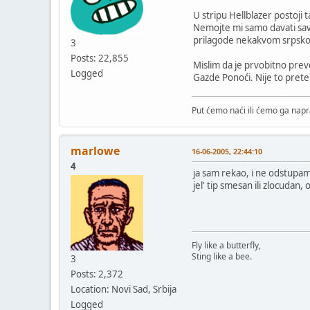
U stripu Hellblazer postoji t
Nemojte mi samo davati save
prilagode nekakvom srpskom 
3
Posts: 22,855
Mislim da je prvobitno prevod
Logged
Gazde Ponoći. Nije to preter
Put ćemo naći ili ćemo ga napra
marlowe
16-06-2005, 22:44:10
4
ja sam rekao, i ne odstup
jel' tip smesan ili zlocudan, o
Fly like a butterfly,
Sting like a bee.
3
Posts: 2,372
Location: Novi Sad, Srbija
Logged