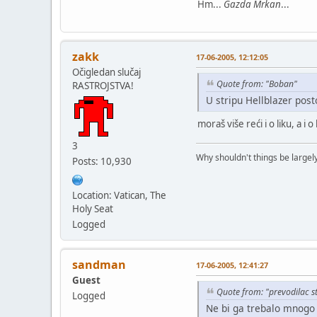
Hm...
Gazda Mrkan
...
zakk
17-06-2005, 12:12:05
Očigledan slučaj
Quote from: "Boban"
RASTROJSTVA!
U stripu Hellblazer posto
moraš više reći i o liku, a i 
3
Why shouldn't things be largely
Posts: 10,930
Location: Vatican, The
Holy Seat
Logged
sandman
17-06-2005, 12:41:27
Guest
Quote from: "prevodilac s
Logged
Ne bi ga trebalo mnogo d