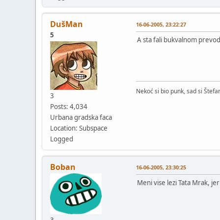
DušMan
16-06-2005, 23:22:27
5
A sta fali bukvalnom prevod
Nekoć si bio punk, sad si Štefa
3
Posts: 4,034
Urbana gradska faca
Location: Subspace
Logged
Boban
16-06-2005, 23:30:25
Meni vise lezi Tata Mrak, je