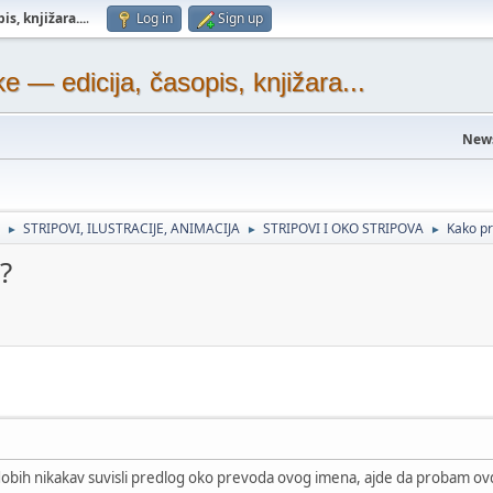
s, knjižara...
.
Log in
Sign up
— edicija, časopis, knjižara...
New
STRIPOVI, ILUSTRACIJE, ANIMACIJA
STRIPOVI I OKO STRIPOVA
Kako pr
►
►
►
?
dobih nikakav suvisli predlog oko prevoda ovog imena, ajde da probam 