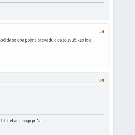
#4
 moći da se oba pojma prevedu a da to zvuči kao iole
#5
bih trebao mnogo pričati...