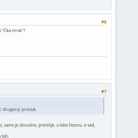
#6
ni "Čika mrak"?
#7
 drugaciji prizvuk.
az, samo je zlocudno, pretetje, u lobo fazonu. e sad,
 bih.