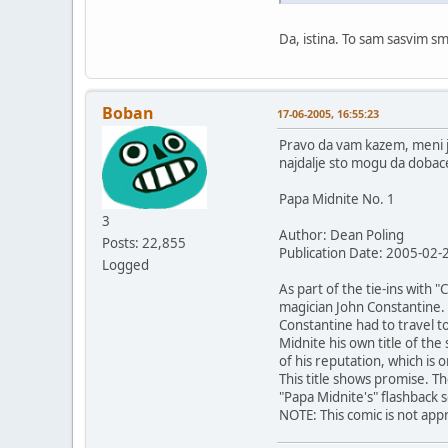
Da, istina. To sam sasvim sm
Boban
17-06-2005, 16:55:23
Pravo da vam kazem, meni je
najdalje sto mogu da doba
Papa Midnite No. 1
3
Author: Dean Poling
Posts: 22,855
Publication Date: 2005-02-
Logged
As part of the tie-ins with
magician John Constantine. W
Constantine had to travel t
Midnite his own title of th
of his reputation, which is
This title shows promise. Th
"Papa Midnite's" flashback sc
NOTE: This comic is not app