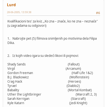
Lurd
28-06-2005, 13:59:38
#6
Kvalifikacioni tes' za kviz ,,Ko zna – znaće, ko ne zna – neznaće"
(u zagradama su odgovori)
1. Nabrojte pet (5) filmova snimljenih po motivima dela Filipa
Dika.
2. Iz kojih video igara su sledeći likovi ili pojmovi:
Shady Sands (Fallout)
Virgil (Arcanum)
Gordon Freeman (Half-Life 1&2)
B.J. Blazkowicz (Wolfenstein)
Crag Hack (Heroes)
Tyrael (Diablo2)
Babality (Mortal Kombat)
Uther the Lightbringer (Warcraft 2, 3)
Sarah Kerrigan (Starcraft)
Kyle Katarn (Jedi Knight)