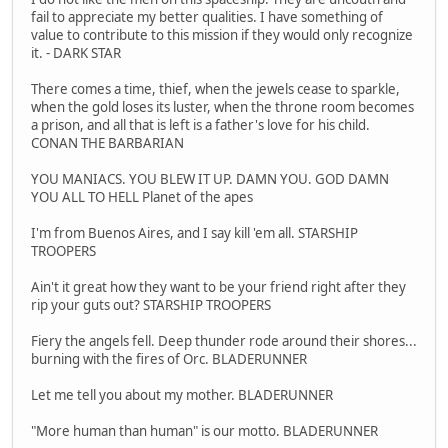
fail to appreciate my better qualities. I have something of
value to contribute to this mission if they would only recognize
it. - DARK STAR
There comes a time, thief, when the jewels cease to sparkle,
when the gold loses its luster, when the throne room becomes
a prison, and all that is left is a father's love for his child.
CONAN THE BARBARIAN
YOU MANIACS. YOU BLEW IT UP. DAMN YOU. GOD DAMN
YOU ALL TO HELL Planet of the apes
I'm from Buenos Aires, and I say kill 'em all. STARSHIP
TROOPERS
Ain't it great how they want to be your friend right after they
rip your guts out? STARSHIP TROOPERS
Fiery the angels fell. Deep thunder rode around their shores...
burning with the fires of Orc. BLADERUNNER
Let me tell you about my mother. BLADERUNNER
"More human than human" is our motto. BLADERUNNER