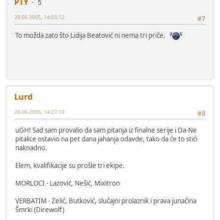
PTY
5
28-06-2005, 14:03:12
#7
To možda zato što Lidija Beatović ni nema tri priče.
Lurd
28-06-2005, 14:27:19
#8
uGH! Sad sam provalio da sam pitanja iz finalne serije i Da-Ne
pitalice ostavio na pet dana jahanja odavde, tako da će to stići
naknadno.
Elem, kvalifikacije su prošle tri ekipe.
MORLOCI - Lazović, Nešić, Mixitron
VERBATIM - Zelić, Butković, slučajni prolaznik i prava junačina
Šmrki (Direwolf)