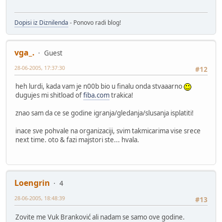
Dopisi iz Diznilenda
- Ponovo radi blog!
vga_.
Guest
28-06-2005, 17:37:30
#12
heh lurdi, kada vam je n00b bio u finalu onda stvaaarno
dugujes mi shitload of
fiba.com
trakica!
znao sam da ce se godine igranja/gledanja/slusanja isplatiti!
inace sve pohvale na organizaciji, svim takmicarima vise srece
next time. oto & fazi majstori ste... hvala.
Loengrin
4
28-06-2005, 18:48:39
#13
Zovite me Vuk Branković ali nadam se samo ove godine.