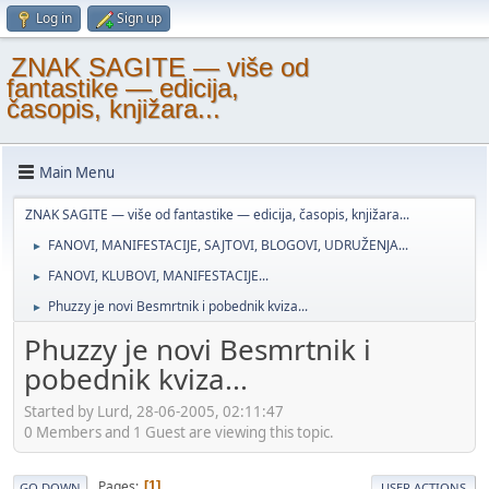
Log in
Sign up
ZNAK SAGITE — više od
fantastike — edicija,
časopis, knjižara...
Main Menu
ZNAK SAGITE — više od fantastike — edicija, časopis, knjižara...
FANOVI, MANIFESTACIJE, SAJTOVI, BLOGOVI, UDRUŽENJA...
►
FANOVI, KLUBOVI, MANIFESTACIJE...
►
Phuzzy je novi Besmrtnik i pobednik kviza...
►
Phuzzy je novi Besmrtnik i
pobednik kviza...
Started by Lurd, 28-06-2005, 02:11:47
0 Members and 1 Guest are viewing this topic.
Pages
1
GO DOWN
USER ACTIONS