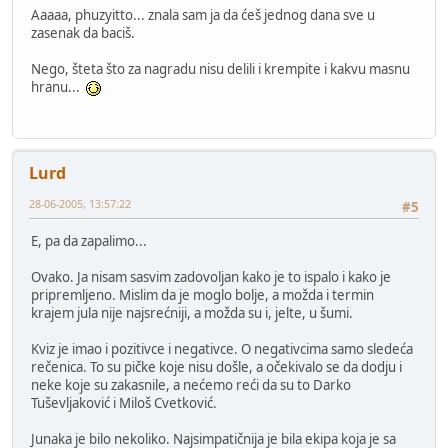
Aaaaa, phuzyitto... znala sam ja da ćeš jednog dana sve u
zasenak da baciš.
Nego, šteta što za nagradu nisu delili i krempite i kakvu masnu
hranu...
Lurd
28-06-2005, 13:57:22
#5
E, pa da zapalimo...
Ovako. Ja nisam sasvim zadovoljan kako je to ispalo i kako je
pripremljeno. Mislim da je moglo bolje, a možda i termin
krajem jula nije najsrećniji, a možda su i, jelte, u šumi.
Kviz je imao i pozitivce i negativce. O negativcima samo sledeća
rečenica. To su pičke koje nisu došle, a očekivalo se da dodju i
neke koje su zakasnile, a nećemo reći da su to Darko
Tuševljaković i Miloš Cvetković.
Junaka je bilo nekoliko. Najsimpatičnija je bila ekipa koja je sa