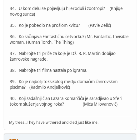
34. U kom delu se pojavljuju hijeroduli i zootropi? (Knjige
novog sunca)
35. Ko je pobedio na prošlom kvizu? (Pavle Zelić)
36. Ko sačinjava Fantastičnu četvorku? (Mr. Fantastic, Invisible
woman, Human Torch, The Thing)
37. Nabrojte tri priče za koje je Dž. R. R. Martin dobijao
žanrovske nagrade.
38. Nabrojte tri filma nastala po igrama.
39. Ko je najbolji toksikolog medju domaćim žanrovskim
piscima? (Radmilo Andjelković)
40. Koji sadašnji član Lazara Komarčića je saradjivao u Sferi
tokom služenja vojnog roka? (Mića Milovanović)
My trees...They have withered and died just like me.