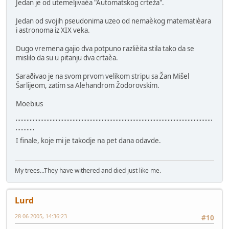
Jedan je od utemeljivaèa "Automatskog crteža".
Jedan od svojih pseudonima uzeo od nemaèkog matematièara
i astronoma iz XIX veka.
Dugo vremena gajio dva potpuno razlièita stila tako da se
mislilo da su u pitanju dva crtaèa.
Saraðivao je na svom prvom velikom stripu sa Žan Mišel
Šarlijeom, zatim sa Alehandrom Žodorovskim.
Moebius
''''''''''''''''''''''''''''''''''''''''''''''''''''''''''''''''''''''''''''''''''''''''''''''''''''''''''''''''''''''''''''''''
''''''''''''
I finale, koje mi je takodje na pet dana odavde.
My trees...They have withered and died just like me.
Lurd
28-06-2005, 14:36:23
#10