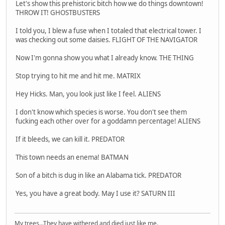
Let's show this prehistoric bitch how we do things downtown!
THROW IT! GHOSTBUSTERS
I told you, I blew a fuse when I totaled that electrical tower. I
was checking out some daisies. FLIGHT OF THE NAVIGATOR
Now I'm gonna show you what I already know. THE THING
Stop trying to hit me and hit me. MATRIX
Hey Hicks. Man, you look just like I feel. ALIENS
I don't know which species is worse. You don't see them
fucking each other over for a goddamn percentage! ALIENS
If it bleeds, we can kill it. PREDATOR
This town needs an enema! BATMAN
Son of a bitch is dug in like an Alabama tick. PREDATOR
Yes, you have a great body. May I use it? SATURN III
My trees...They have withered and died just like me.