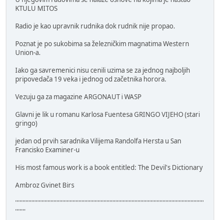
KTULU MITOS
Radio je kao upravnik rudnika dok rudnik nije propao.
Poznat je po sukobima sa železničkim magnatima Western
Union-a.
Iako ga savremenici nisu cenili uzima se za jednog najboljih
pripovedača 19 veka i jednog od začetnika horora.
Vezuju ga za magazine ARGONAUT i WASP
Glavni je lik u romanu Karlosa Fuentesa GRINGO VIJEHO (stari
gringo)
jedan od prvih saradnika Vilijema Randolfa Hersta u San
Francisko Examiner-u
His most famous work is a book entitled: The Devil's Dictionary
Ambroz Gvinet Birs
''''''''''''''''''''''''''''''''''''''''''''''''''''''''''''''''''''''''''''''''''''''''''''''''''''''''''''''''''''''''''''''''
'''''''