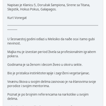
Napisao je Klanicu 5, Doruèak šampiona, Sirene sa Titana,
Slepstik, Hokus Pokus, Galapagos.
Kurt Vonegat
''''''''''''''''''''''''''''''''''''''''''''''''''''''''''''''''''''''''''''''''''''''''''''''''''''''''''''''''''''''''''''''''
''''''''''''''
U šesnaestoj godini odlazi u Meksiko da naðe oca i tamo gubi
nevinost.
Majka mu je izvestan period živela sa profesionalnim igraèem
pokera.
Godinama je sa ženom i decom živeo u okviru sekte.
Bio je pristalica instinktoterapije i zagriženi vegetarijanac.
Veæinu likova u svojim delima zasnovao je na èlanovima svoje
porodice i svojim mentorima.
Poznat je po brojnim referencama na narkotike u svojim
delima.