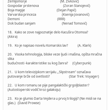
Zemljomorje (M. Živković)
Gospodar prstenova (Zoran Stanojević)
Boja magije (Dejan Papić)
Varvarska princeza (Ksenija Jovanović)
Demoni (RRR)
Dok budan sanjam (Nenad Tomović)
18. Kako se zove najpoznatije delo Kacušira Otomoa?
(Akira)
19. Ko je napisao novelu Komarskis lav? (A. Klark)
20. Visoka tehnologija, bliske veze ljudi i mašina, opšta mračna
slika
budućnosti -karakteristike su kog žanra? (Cyberpunk)
21. U kom televizijskom serijalu ,,Slipstream" označava
putovanje brže od svetlosti? (Star Trek: Voyager)
22. U kom romanu se pije pangalaktički grgoljblaster?
(Autostoperski vodič kroz galaksiju)
23. Ko je glumio Darta Vejdera u prvoj trilogiji? (Ne misli se na
glas.) (David Prowse)