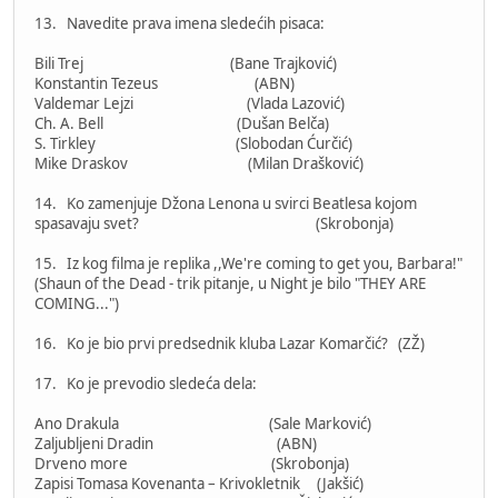
13. Navedite prava imena sledećih pisaca:
Bili Trej (Bane Trajković)
Konstantin Tezeus (ABN)
Valdemar Lejzi (Vlada Lazović)
Ch. A. Bell (Dušan Belča)
S. Tirkley (Slobodan Ćurčić)
Mike Draskov (Milan Drašković)
14. Ko zamenjuje Džona Lenona u svirci Beatlesa kojom
spasavaju svet? (Skrobonja)
15. Iz kog filma je replika ,,We're coming to get you, Barbara!"
(Shaun of the Dead - trik pitanje, u Night je bilo "THEY ARE
COMING...")
16. Ko je bio prvi predsednik kluba Lazar Komarčić? (ZŽ)
17. Ko je prevodio sledeća dela:
Ano Drakula (Sale Marković)
Zaljubljeni Dradin (ABN)
Drveno more (Skrobonja)
Zapisi Tomasa Kovenanta – Krivokletnik (Jakšić)