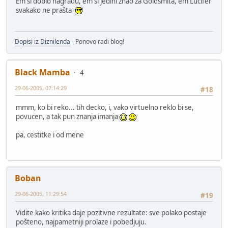
Em si dobio nagradu, em si jedini znao za Goldsmita, em Lucifer
svakako ne prašta
Dopisi iz Diznilenda
- Ponovo radi blog!
Black Mamba
4
29-06-2005, 07:14:29
#18
mmm, ko bi reko... tih decko, i, vako virtuelno reklo bi se,
povucen, a tak pun znanja imanja
pa, cestitke i od mene
Boban
29-06-2005, 11:29:54
#19
Vidite kako kritika daje pozitivne rezultate: sve polako postaje
pošteno, najpametniji prolaze i pobedjuju.