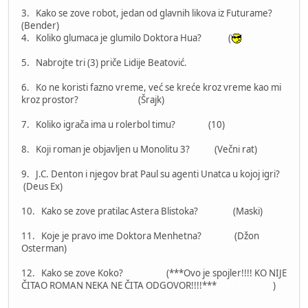
3. Kako se zove robot, jedan od glavnih likova iz Futurame?
(Bender)
4. Koliko glumaca je glumilo Doktora Hua? (
5. Nabrojte tri (3) priče Lidije Beatović.
6. Ko ne koristi fazno vreme, već se kreće kroz vreme kao mi
kroz prostor? (Šrajk)
7. Koliko igrača ima u rolerbol timu? (10)
8. Koji roman je objavljen u Monolitu 3? (Večni rat)
9. J.C. Denton i njegov brat Paul su agenti Unatca u kojoj igri?
(Deus Ex)
10. Kako se zove pratilac Astera Blistoka? (Maski)
11. Koje je pravo ime Doktora Menhetna? (Džon
Osterman)
12. Kako se zove Koko? (***Ovo je spojler!!!! KO NIJE
ČITAO ROMAN NEKA NE ČITA ODGOVOR!!!!***
M.O. Dengler
)