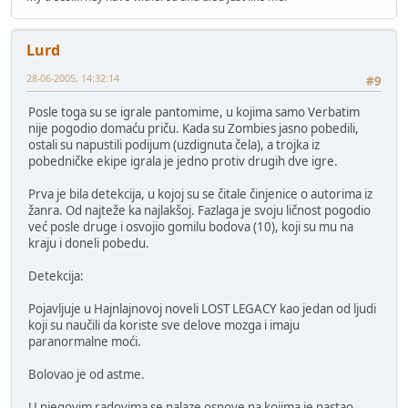
Lurd
28-06-2005, 14:32:14
#9
Posle toga su se igrale pantomime, u kojima samo Verbatim
nije pogodio domaću priču. Kada su Zombies jasno pobedili,
ostali su napustili podijum (uzdignuta čela), a trojka iz
pobedničke ekipe igrala je jedno protiv drugih dve igre.
Prva je bila detekcija, u kojoj su se čitale činjenice o autorima iz
žanra. Od najteže ka najlakšoj. Fazlaga je svoju ličnost pogodio
već posle druge i osvojio gomilu bodova (10), koji su mu na
kraju i doneli pobedu.
Detekcija:
Pojavljuje u Hajnlajnovoj noveli LOST LEGACY kao jedan od ljudi
koji su naučili da koriste sve delove mozga i imaju
paranormalne moći.
Bolovao je od astme.
U njegovim radovima se nalaze osnove na kojima je nastao