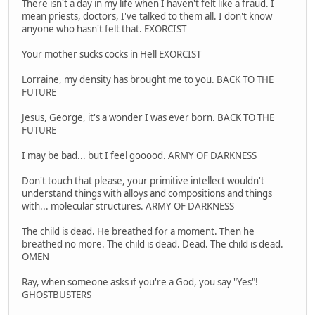
There isn't a day in my life when I haven't felt like a fraud. I
mean priests, doctors, I've talked to them all. I don't know
anyone who hasn't felt that. EXORCIST
Your mother sucks cocks in Hell EXORCIST
Lorraine, my density has brought me to you. BACK TO THE
FUTURE
Jesus, George, it's a wonder I was ever born. BACK TO THE
FUTURE
I may be bad... but I feel gooood. ARMY OF DARKNESS
Don't touch that please, your primitive intellect wouldn't
understand things with alloys and compositions and things
with... molecular structures. ARMY OF DARKNESS
The child is dead. He breathed for a moment. Then he
breathed no more. The child is dead. Dead. The child is dead.
OMEN
Ray, when someone asks if you're a God, you say "Yes"!
GHOSTBUSTERS