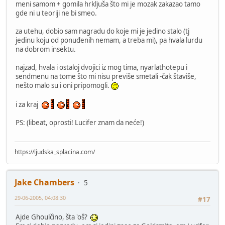
meni samom + gomila hrkljuša što mi je mozak zakazao tamo
gde ni u teoriji ne bi smeo.
za utehu, dobio sam nagradu do koje mi je jedino stalo (tj
jedinu koju od ponuđenih nemam, a treba mi), pa hvala lurdu
na dobrom insektu.
najzad, hvala i ostaloj dvojici iz mog tima, nyarlathotepu i
sendmenu na tome što mi nisu previše smetali -čak štaviše,
nešto malo su i oni pripomogli.
i za kraj
PS: (libeat, oprosti! Lucifer znam da neće!)
https://ljudska_splacina.com/
Jake Chambers
5
29-06-2005, 04:08:30
#17
Ajde Ghoulčino, šta 'oš?