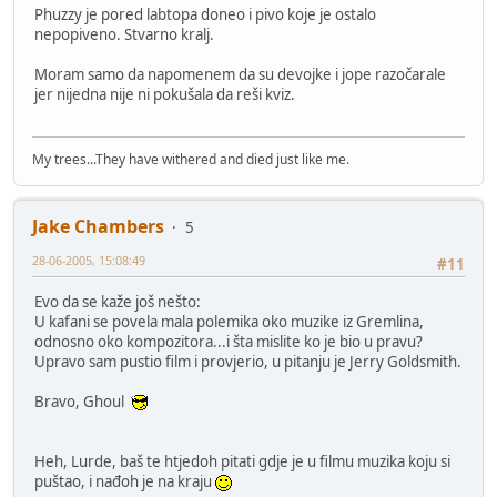
Phuzzy je pored labtopa doneo i pivo koje je ostalo
nepopiveno. Stvarno kralj.
Moram samo da napomenem da su devojke i jope razočarale
jer nijedna nije ni pokušala da reši kviz.
My trees...They have withered and died just like me.
Jake Chambers
5
28-06-2005, 15:08:49
#11
Evo da se kaže još nešto:
U kafani se povela mala polemika oko muzike iz Gremlina,
odnosno oko kompozitora...i šta mislite ko je bio u pravu?
Upravo sam pustio film i provjerio, u pitanju je Jerry Goldsmith.
Bravo, Ghoul
Heh, Lurde, baš te htjedoh pitati gdje je u filmu muzika koju si
puštao, i nađoh je na kraju