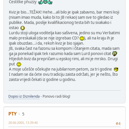
Čestitke phuzzy
Kviz je bio...TEŽAK! Hehe...ali bilo je ipak zabavno, bar meni koji
(nisam imao muda, kako bi to JB rekao) sam sve to gledao iz
publike. Mada, poslije kvalifikacionog testa bih tu svakako i
ostao
Lurdu stoji uloga voditelja kao sašivena, jedino su mu Verbatimi
malo preskakali (da se nije izgrebao CD?
), ali na kraju ih je
ipak obuzdao...i da, rekoh kviz je bio sjajan.
JB, svaka čast na fazonu sa kompom i čitanjem citata, mada sam
ga ja ponekad ipak tek razumio kada sam Lurd ponovi citat
Htjedoh kviz da prepričam u epskoj rimi, ali mi je mrsko. Drugi
put
A moje učešće očekujte na jubilarnom petom, za tri godine
I nadam se da ćete ovu tradiciju zaista održati, jer je nešto, što
zaista vrijedi čekati iz godine u godinu.
Dopisi iz Diznilenda
- Ponovo radi blog!
PTY
5
28-06-2005, 13:39:40
#4