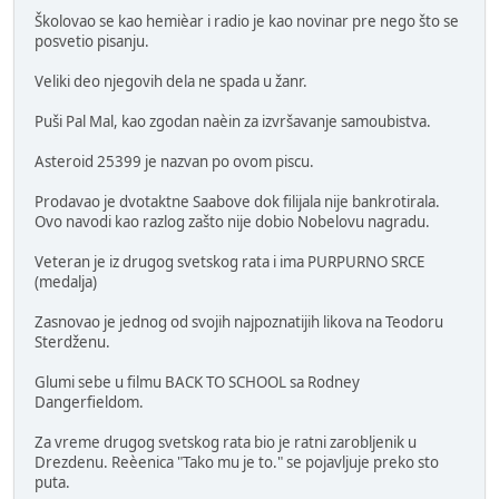
Školovao se kao hemièar i radio je kao novinar pre nego što se
posvetio pisanju.
Veliki deo njegovih dela ne spada u žanr.
Puši Pal Mal, kao zgodan naèin za izvršavanje samoubistva.
Asteroid 25399 je nazvan po ovom piscu.
Prodavao je dvotaktne Saabove dok filijala nije bankrotirala.
Ovo navodi kao razlog zašto nije dobio Nobelovu nagradu.
Veteran je iz drugog svetskog rata i ima PURPURNO SRCE
(medalja)
Zasnovao je jednog od svojih najpoznatijih likova na Teodoru
Sterdženu.
Glumi sebe u filmu BACK TO SCHOOL sa Rodney
Dangerfieldom.
Za vreme drugog svetskog rata bio je ratni zarobljenik u
Drezdenu. Reèenica "Tako mu je to." se pojavljuje preko sto
puta.