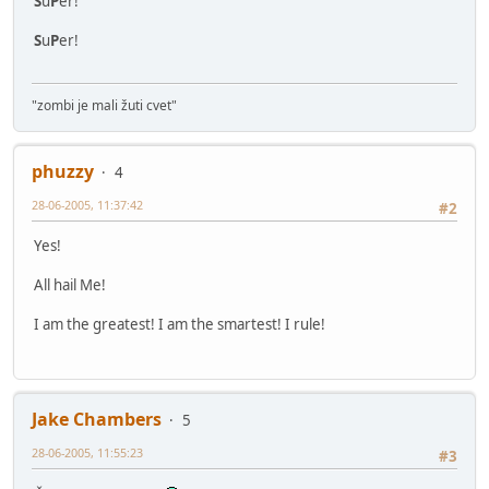
S
u
P
er!
S
u
P
er!
"zombi je mali žuti cvet"
phuzzy
4
28-06-2005, 11:37:42
#2
Yes!
All hail Me!
I am the greatest! I am the smartest! I rule!
Jake Chambers
5
28-06-2005, 11:55:23
#3