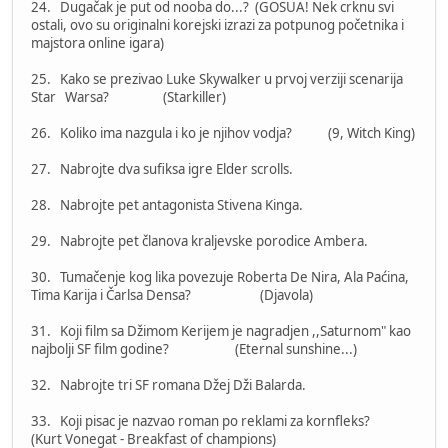
24. Dugačak je put od nooba do...? (GOSUA! Nek crknu svi
ostali, ovo su originalni korejski izrazi za potpunog početnika i
majstora online igara)
25. Kako se prezivao Luke Skywalker u prvoj verziji scenarija
Star Warsa? (Starkiller)
26. Koliko ima nazgula i ko je njihov vodja? (9, Witch King)
27. Nabrojte dva sufiksa igre Elder scrolls.
28. Nabrojte pet antagonista Stivena Kinga.
29. Nabrojte pet članova kraljevske porodice Ambera.
30. Tumačenje kog lika povezuje Roberta De Nira, Ala Paćina,
Tima Karija i Čarlsa Densa? (Djavola)
31. Koji film sa Džimom Kerijem je nagradjen ,,Saturnom" kao
najbolji SF film godine? (Eternal sunshine...)
32. Nabrojte tri SF romana Džej Dži Balarda.
33. Koji pisac je nazvao roman po reklami za kornfleks?
(Kurt Vonegat - Breakfast of champions)