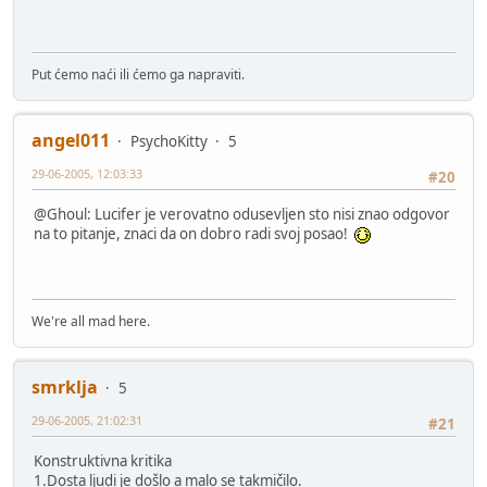
Put ćemo naći ili ćemo ga napraviti.
angel011
PsychoKitty
5
29-06-2005, 12:03:33
#20
@Ghoul: Lucifer je verovatno odusevljen sto nisi znao odgovor
na to pitanje, znaci da on dobro radi svoj posao!
We're all mad here.
smrklja
5
29-06-2005, 21:02:31
#21
Konstruktivna kritika
1.Dosta ljudi je došlo a malo se takmičilo.