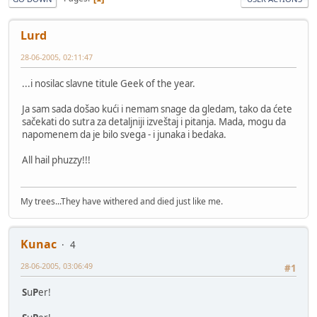
Lurd
28-06-2005, 02:11:47
...i nosilac slavne titule Geek of the year.
Ja sam sada došao kući i nemam snage da gledam, tako da ćete
sačekati do sutra za detaljniji izveštaj i pitanja. Mada, mogu da
napomenem da je bilo svega - i junaka i bedaka.
All hail phuzzy!!!
My trees...They have withered and died just like me.
Kunac
4
28-06-2005, 03:06:49
#1
S
u
P
er!