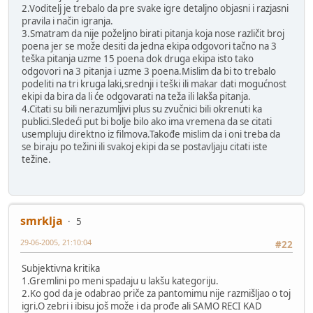
2.Voditelj je trebalo da pre svake igre detaljno objasni i razjasni
pravila i način igranja.
3.Smatram da nije poželjno birati pitanja koja nose različit broj
poena jer se može desiti da jedna ekipa odgovori tačno na 3
teška pitanja uzme 15 poena dok druga ekipa isto tako
odgovori na 3 pitanja i uzme 3 poena.Mislim da bi to trebalo
podeliti na tri kruga laki,srednji i teški ili makar dati mogućnost
ekipi da bira da li će odgovarati na teža ili lakša pitanja.
4.Citati su bili nerazumljivi plus su zvučnici bili okrenuti ka
publici.Sledeći put bi bolje bilo ako ima vremena da se citati
usempluju direktno iz filmova.Takođe mislim da i oni treba da
se biraju po težini ili svakoj ekipi da se postavljaju citati iste
težine.
smrklja
5
29-06-2005, 21:10:04
#22
Subjektivna kritika
1.Gremlini po meni spadaju u lakšu kategoriju.
2.Ko god da je odabrao priče za pantomimu nije razmišljao o toj
igri.O zebri i ibisu još može i da prođe ali SAMO RECI KAD