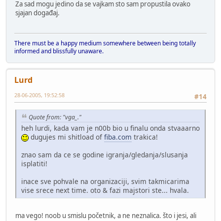
Za sad mogu jedino da se vajkam sto sam propustila ovako
sjajan događaj.
There must be a happy medium somewhere between being totally
informed and blissfully unaware.
Lurd
28-06-2005, 19:52:58
#14
Quote from: "vga_."
heh lurdi, kada vam je n00b bio u finalu onda stvaaarno
dugujes mi shitload of
fiba.com
trakica!
znao sam da ce se godine igranja/gledanja/slusanja
isplatiti!
inace sve pohvale na organizaciji, svim takmicarima
vise srece next time. oto & fazi majstori ste... hvala.
ma vego! noob u smislu početnik, a ne neznalica. što i jesi, ali