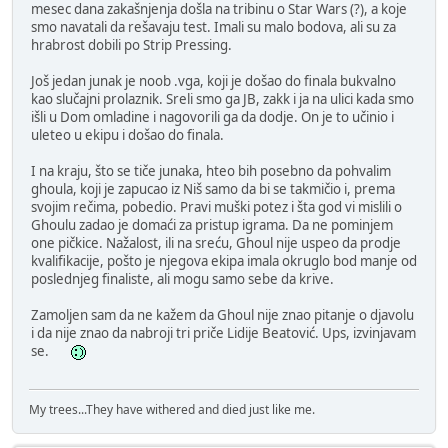
mesec dana zakašnjenja došla na tribinu o Star Wars (?), a koje
smo navatali da rešavaju test. Imali su malo bodova, ali su za
hrabrost dobili po Strip Pressing.
Još jedan junak je noob .vga, koji je došao do finala bukvalno
kao slučajni prolaznik. Sreli smo ga JB, zakk i ja na ulici kada smo
išli u Dom omladine i nagovorili ga da dodje. On je to učinio i
uleteo u ekipu i došao do finala.
I na kraju, što se tiče junaka, hteo bih posebno da pohvalim
ghoula, koji je zapucao iz Niš samo da bi se takmičio i, prema
svojim rečima, pobedio. Pravi muški potez i šta god vi mislili o
Ghoulu zadao je domaći za pristup igrama. Da ne pominjem
one pičkice. Nažalost, ili na sreću, Ghoul nije uspeo da prodje
kvalifikacije, pošto je njegova ekipa imala okruglo bod manje od
poslednjeg finaliste, ali mogu samo sebe da krive.
Zamoljen sam da ne kažem da Ghoul nije znao pitanje o djavolu
i da nije znao da nabroji tri priče Lidije Beatović. Ups, izvinjavam
se.
My trees...They have withered and died just like me.