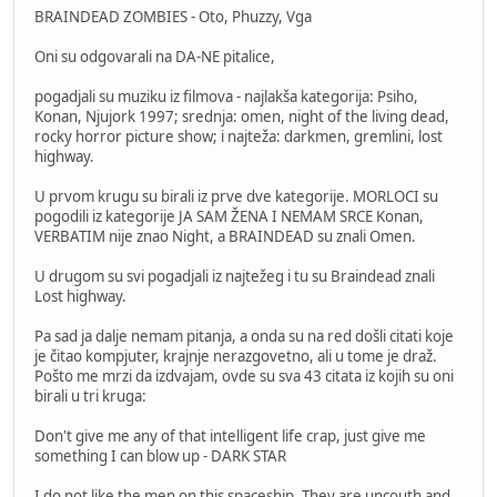
BRAINDEAD ZOMBIES - Oto, Phuzzy, Vga
Oni su odgovarali na DA-NE pitalice,
pogadjali su muziku iz filmova - najlakša kategorija: Psiho,
Konan, Njujork 1997; srednja: omen, night of the living dead,
rocky horror picture show; i najteža: darkmen, gremlini, lost
highway.
U prvom krugu su birali iz prve dve kategorije. MORLOCI su
pogodili iz kategorije JA SAM ŽENA I NEMAM SRCE Konan,
VERBATIM nije znao Night, a BRAINDEAD su znali Omen.
U drugom su svi pogadjali iz najtežeg i tu su Braindead znali
Lost highway.
Pa sad ja dalje nemam pitanja, a onda su na red došli citati koje
je čitao kompjuter, krajnje nerazgovetno, ali u tome je draž.
Pošto me mrzi da izdvajam, ovde su sva 43 citata iz kojih su oni
birali u tri kruga:
Don't give me any of that intelligent life crap, just give me
something I can blow up - DARK STAR
I do not like the men on this spaceship. They are uncouth and