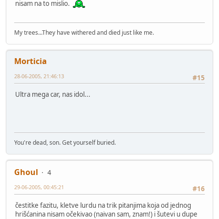
nisam na to mislio.
My trees...They have withered and died just like me.
Morticia
28-06-2005, 21:46:13
#15
Ultra mega car, nas idol...
You're dead, son. Get yourself buried.
Ghoul
4
29-06-2005, 00:45:21
#16
čestitke fazitu, kletve lurdu na trik pitanjima koja od jednog
hrišćanina nisam očekivao (naivan sam, znam!) i šutevi u dupe