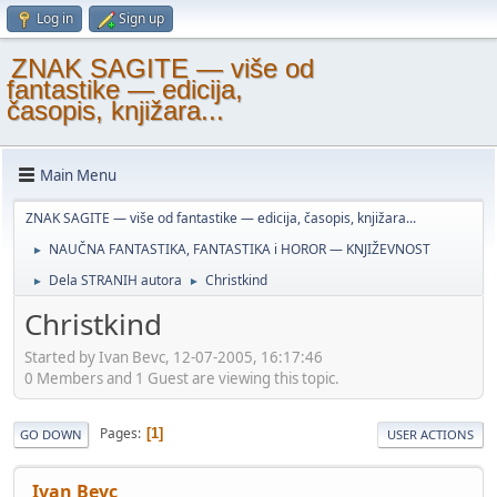
Log in
Sign up
ZNAK SAGITE — više od
fantastike — edicija,
časopis, knjižara...
Main Menu
ZNAK SAGITE — više od fantastike — edicija, časopis, knjižara...
NAUČNA FANTASTIKA, FANTASTIKA i HOROR — KNJIŽEVNOST
►
Dela STRANIH autora
Christkind
►
►
Christkind
Started by Ivan Bevc, 12-07-2005, 16:17:46
0 Members and 1 Guest are viewing this topic.
Pages
1
GO DOWN
USER ACTIONS
Ivan Bevc