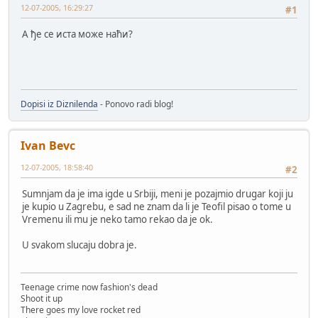
12-07-2005, 16:29:27
#1
A ђе се иста може наћи?
Dopisi iz Diznilenda
- Ponovo radi blog!
Ivan Bevc
12-07-2005, 18:58:40
#2
Sumnjam da je ima igde u Srbiji, meni je pozajmio drugar koji ju
je kupio u Zagrebu, e sad ne znam da li je Teofil pisao o tome u
Vremenu ili mu je neko tamo rekao da je ok.
U svakom slucaju dobra je.
Teenage crime now fashion's dead
Shoot it up
There goes my love rocket red