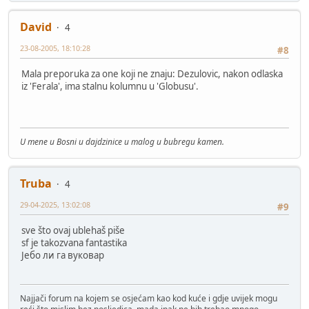
David
4
23-08-2005, 18:10:28
#8
Mala preporuka za one koji ne znaju: Dezulovic, nakon odlaska
iz 'Ferala', ima stalnu kolumnu u 'Globusu'.
U mene u Bosni u dajdzinice u malog u bubregu kamen.
Truba
4
29-04-2025, 13:02:08
#9
sve što ovaj ublehaš piše
sf je takozvana fantastika
Јебо ли га вуковар
Najjači forum na kojem se osjećam kao kod kuće i gdje uvijek mogu