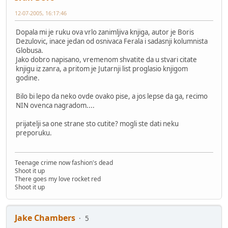
12-07-2005, 16:17:46
Dopala mi je ruku ova vrlo zanimljiva knjiga, autor je Boris
Dezulovic, inace jedan od osnivaca Ferala i sadasnji kolumnista
Globusa.
Jako dobro napisano, vremenom shvatite da u stvari citate
knjigu iz zanra, a pritom je Jutarnji list proglasio knjigom
godine.
Bilo bi lepo da neko ovde ovako pise, a jos lepse da ga, recimo
NIN ovenca nagradom....
prijatelji sa one strane sto cutite? mogli ste dati neku
preporuku.
Teenage crime now fashion's dead
Shoot it up
There goes my love rocket red
Shoot it up
Jake Chambers
5