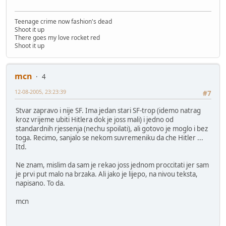
Teenage crime now fashion's dead
Shoot it up
There goes my love rocket red
Shoot it up
mcn
4
12-08-2005, 23:23:39
#7
Stvar zapravo i nije SF. Ima jedan stari SF-trop (idemo natrag
kroz vrijeme ubiti Hitlera dok je joss mali) i jedno od
standardnih rjessenja (nechu spoilati), ali gotovo je moglo i bez
toga. Recimo, sanjalo se nekom suvremeniku da che Hitler ...
Itd.
Ne znam, mislim da sam je rekao joss jednom proccitati jer sam
je prvi put malo na brzaka. Ali jako je lijepo, na nivou teksta,
napisano. To da.
mcn