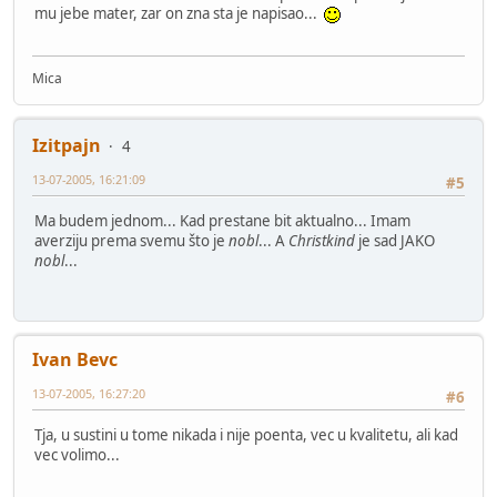
mu jebe mater, zar on zna sta je napisao...
Mica
Izitpajn
4
13-07-2005, 16:21:09
#5
Ma budem jednom... Kad prestane bit aktualno... Imam
averziju prema svemu što je
nobl
... A
Christkind
je sad JAKO
nobl
...
Ivan Bevc
13-07-2005, 16:27:20
#6
Tja, u sustini u tome nikada i nije poenta, vec u kvalitetu, ali kad
vec volimo...