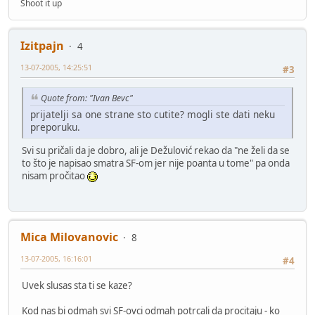
Shoot it up
Izitpajn
4
13-07-2005, 14:25:51
#3
Quote from: "Ivan Bevc"
prijatelji sa one strane sto cutite? mogli ste dati neku
preporuku.
Svi su pričali da je dobro, ali je Dežulović rekao da "ne želi da se
to što je napisao smatra SF-om jer nije poanta u tome" pa onda
nisam pročitao
Mica Milovanovic
8
13-07-2005, 16:16:01
#4
Uvek slusas sta ti se kaze?
Kod nas bi odmah svi SF-ovci odmah potrcali da procitaju - ko