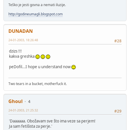
Teško je jesti govna a nemati iluzije.
http://godineumagli.blogspot.com
DUNADAN
24-01-2003, 18:26:48
#28
dzizs !!!
kakva greshka
peDofil...I hope u understand now
Two tears in a bucket, motherfuck it.
Ghoul
4
24-01-2003, 21:25:32
#29
'Daaaaaa. Obožavam sve što ima veze sa perjem!
Ja sam fetišista za perje.'