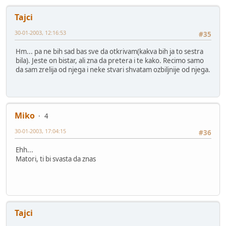
Tajci
30-01-2003, 12:16:53
#35
Hm... pa ne bih sad bas sve da otkrivam(kakva bih ja to sestra
bila). Jeste on bistar, ali zna da pretera i te kako. Recimo samo
da sam zrelija od njega i neke stvari shvatam ozbiljnije od njega.
Miko
4
30-01-2003, 17:04:15
#36
Ehh...
Matori, ti bi svasta da znas
Tajci