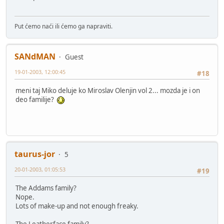
Put ćemo naći ili ćemo ga napraviti.
SANdMAN
Guest
19-01-2003, 12:00:45
#18
meni taj Miko deluje ko Miroslav Olenjin vol 2... mozda je i on
deo familije?
taurus-jor
5
20-01-2003, 01:05:53
#19
The Addams family?
Nope.
Lots of make-up and not enough freaky.
The Leatherface family?