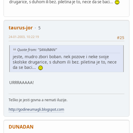
drugarice, s duhom ili bez. piletina je to, nece da se baci...
taurus-jor
5
24-01-2003, 10:22:19
#25
Quote from: "SANdMAN"
jeste, mudro zbori boban. nek pozove i neke svoje
skolske drugarice, s duhom ili bez. piletina je to, nece
da se baci...
URRRAAAAA!
Teško je jesti govna a nemati iluzije.
http://godineumagli.blogspot.com
DUNADAN