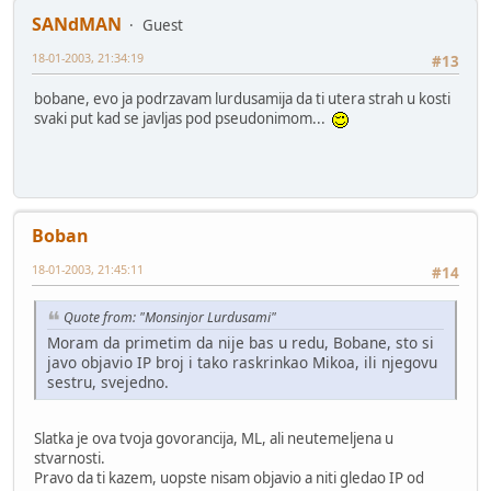
SANdMAN
Guest
18-01-2003, 21:34:19
#13
bobane, evo ja podrzavam lurdusamija da ti utera strah u kosti
svaki put kad se javljas pod pseudonimom...
Boban
18-01-2003, 21:45:11
#14
Quote from: "Monsinjor Lurdusami"
Moram da primetim da nije bas u redu, Bobane, sto si
javo objavio IP broj i tako raskrinkao Mikoa, ili njegovu
sestru, svejedno.
Slatka je ova tvoja govorancija, ML, ali neutemeljena u
stvarnosti.
Pravo da ti kazem, uopste nisam objavio a niti gledao IP od