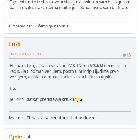
Tajci, niti mi to treba u ovom slucaju, apsolutno sam bio siguran
da je nekakva takva šema u pitanju i jednostavno sam blefirao.
Put ćemo naći ili ćemo ga napraviti.
Lurd
18-01-2003, 22:25:33
#15
Eh, pa dobro, ali sada se javno ZAKUNI da
NIKADA
neces to da
radis. (ja ti odmah verujem, posto u principu ljudima prvo
verujem, a ostali ce mi reci da li si zaista blefirao ili jok)
P.S.
Jel' ono "slatka" predstavlja kritiku?
My trees...They have withered and died just like me.
Djole
4