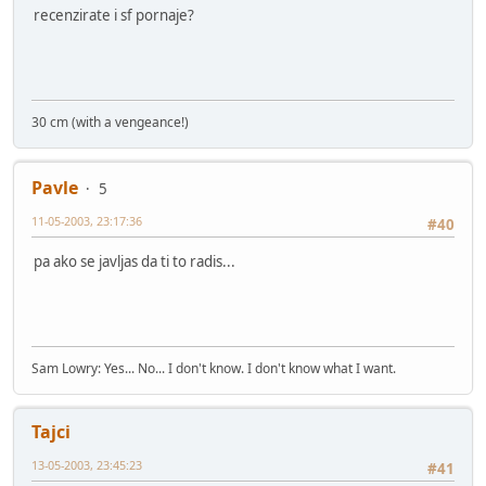
recenzirate i sf pornaje?
30 cm (with a vengeance!)
Pavle
5
11-05-2003, 23:17:36
#40
pa ako se javljas da ti to radis...
Sam Lowry: Yes... No... I don't know. I don't know what I want.
Tajci
13-05-2003, 23:45:23
#41