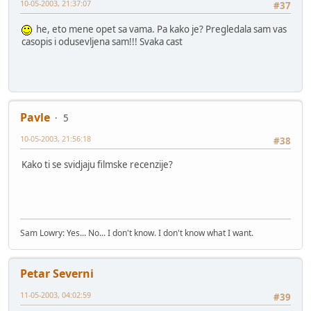
10-05-2003, 21:37:07
#37
he, eto mene opet sa vama. Pa kako je? Pregledala sam vas
casopis i odusevljena sam!!! Svaka cast
Pavle
5
10-05-2003, 21:56:18
#38
Kako ti se svidjaju filmske recenzije?
Sam Lowry: Yes... No... I don't know. I don't know what I want.
Petar Severni
11-05-2003, 04:02:59
#39