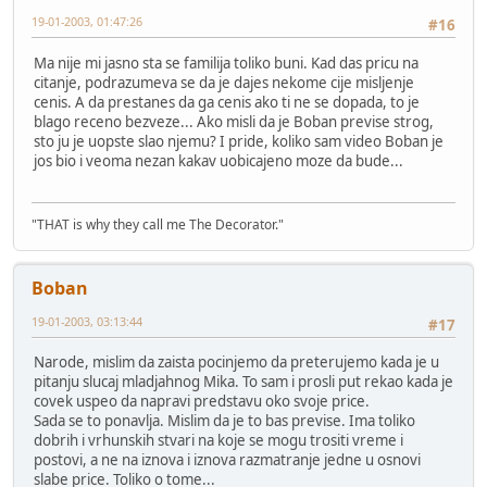
19-01-2003, 01:47:26
#16
Ma nije mi jasno sta se familija toliko buni. Kad das pricu na
citanje, podrazumeva se da je dajes nekome cije misljenje
cenis. A da prestanes da ga cenis ako ti ne se dopada, to je
blago receno bezveze... Ako misli da je Boban previse strog,
sto ju je uopste slao njemu? I pride, koliko sam video Boban je
jos bio i veoma nezan kakav uobicajeno moze da bude...
"THAT is why they call me The Decorator."
Boban
19-01-2003, 03:13:44
#17
Narode, mislim da zaista pocinjemo da preterujemo kada je u
pitanju slucaj mladjahnog Mika. To sam i prosli put rekao kada je
covek uspeo da napravi predstavu oko svoje price.
Sada se to ponavlja. Mislim da je to bas previse. Ima toliko
dobrih i vrhunskih stvari na koje se mogu trositi vreme i
postovi, a ne na iznova i iznova razmatranje jedne u osnovi
slabe price. Toliko o tome...