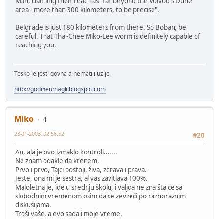
Man, claiming their reach as "far beyond the Voivod's Dune
area - more than 300 kilometers, to be precise".
Belgrade is just 180 kilometers from there. So Boban, be
careful. That Thai-Chee Miko-Lee worm is definitely capable of
reaching you.
Teško je jesti govna a nemati iluzije.
http://godineumagli.blogspot.com
Miko
4
23-01-2003, 02:56:52
#20
Au, ala je ovo izmaklo kontroli.......
Ne znam odakle da krenem.
Prvo i prvo, Tajci postoji, živa, zdrava i prava.
Jeste, ona mi je sestra, al vas zavitlava 100%.
Maloletna je, ide u srednju školu, i valjda ne zna šta će sa
slobodnim vremenom osim da se zevzeči po raznoraznim
diskusijama.
Troši vaše, a evo sada i moje vreme.