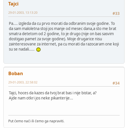
Tajci
29-01-2003, 13:13:20
#33
Pa.... izgleda da cu prvo morati da odbranim svoje godine. To
da sam maloletna stoji jos manje od mesec dana,a sto me brat
smatra detetom od 2 godine, to je drugo (nije on bas sasvim
dostigao pamet za svoje godine). Moje drugarice nisu
zainteresovane za internet, pa cu morati da razocaram one koji
su se nadali.....
Boban
29-01-2003, 22:58:02
#34
Tajci, hoces da kazes da tvoj brat bas i nije bistar, a?
Ajde nam otkri jos neke pikanterije...
Put ćemo naći ili ćemo ga napraviti.