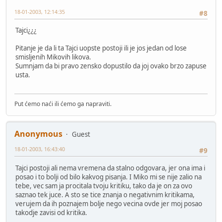
18-01-2003, 12:14:35
#8
Tajci¿¿¿
Pitanje je da li ta Tajci uopste postoji ili je jos jedan od lose
smisljenih Mikovih likova.
Sumnjam da bi pravo zensko dopustilo da joj ovako brzo zapuse
usta.
Put ćemo naći ili ćemo ga napraviti.
Anonymous
Guest
18-01-2003, 16:43:40
#9
Tajci postoji ali nema vremena da stalno odgovara, jer ona ima i
posao i to bolji od bilo kakvog pisanja. I Miko mi se nije zalio na
tebe, vec sam ja procitala tvoju kritiku, tako da je on za ovo
saznao tek juce. A sto se tice znanja o negativnim kritikama,
verujem da ih poznajem bolje nego vecina ovde jer moj posao
takodje zavisi od kritika.