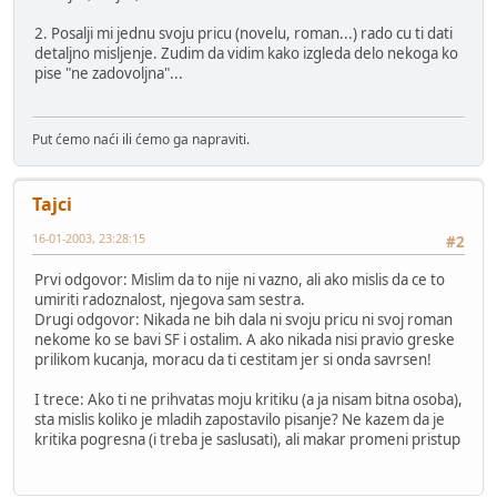
2. Posalji mi jednu svoju pricu (novelu, roman...) rado cu ti dati
detaljno misljenje. Zudim da vidim kako izgleda delo nekoga ko
pise "ne zadovoljna"...
Put ćemo naći ili ćemo ga napraviti.
Tajci
16-01-2003, 23:28:15
#2
Prvi odgovor: Mislim da to nije ni vazno, ali ako mislis da ce to
umiriti radoznalost, njegova sam sestra.
Drugi odgovor: Nikada ne bih dala ni svoju pricu ni svoj roman
nekome ko se bavi SF i ostalim. A ako nikada nisi pravio greske
prilikom kucanja, moracu da ti cestitam jer si onda savrsen!
I trece: Ako ti ne prihvatas moju kritiku (a ja nisam bitna osoba),
sta mislis koliko je mladih zapostavilo pisanje? Ne kazem da je
kritika pogresna (i treba je saslusati), ali makar promeni pristup