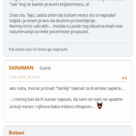
"vas" koji se bavite pravom knjizevnoscu, a?
Znas sta, Tajci, zaista zelim da iscitam nesto sto si napisala?
Valjda i ja imam pravo da dozivim prosvetljenje.
Nemoj mi to uskratiti... mozda cu posle tog iskustva imati vise
razumevanja za neke pocetnicke propuste.
Put ćemo naći ili ćemo ga napraviti.
SANdMAN
Guest
17-01-2003, 04:13:42
#4
ako nista, moras priznati "familiji" talenat za dramske zaplete...
...i nemoj bas da ih suvise napusis, da nam ne nam ne upadne
za koji mesec i njihova baba mlateci shtapom...
Boban