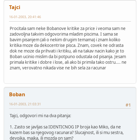
Tajci
16-01-2003, 20:41:46
Procitala sam neke Bobanove kritike za price i veoma sam ne
zadovoljna takvim odgovorima mladim piscima. I sama se
bavim pisanjem (ali o nekim drugim temama) i znam koliko
kritika moze da dekocentrise pisca. Znam, covek ne odrasta
dok ne moze da prihvati i kritiku, ali na takav nacin kako je to
Boban ucinio mislim da bi potpuno odustala od pisanja. Jesam
primala kritike i dobre i lose, ali ako bi primila tako ostru.... ne
znam, verovatno nikada vise ne bih sela za racunar
Boban
16-01-2003, 21:03:31
#1
Tajci, odgovori mi na dva pitanja:
1. Zasto se javljas sa IDENTICNOG IP broja kao Miko, da ne
kazem bas sa njegovog racunara? Slucajnost, ili si mu sestra,
devojka, majka, ili mozda on sam?