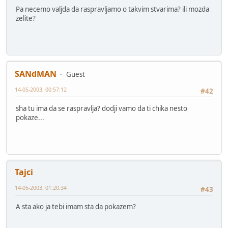
Pa necemo valjda da raspravljamo o takvim stvarima? ili mozda
zelite?
SANdMAN
Guest
14-05-2003, 00:57:12
#42
sha tu ima da se raspravlja? dodji vamo da ti chika nesto
pokaze...
Tajci
14-05-2003, 01:20:34
#43
A sta ako ja tebi imam sta da pokazem?