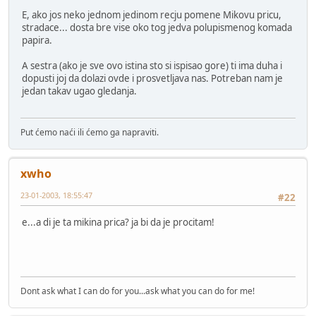
E, ako jos neko jednom jedinom recju pomene Mikovu pricu,
stradace... dosta bre vise oko tog jedva polupismenog komada
papira.
A sestra (ako je sve ovo istina sto si ispisao gore) ti ima duha i
dopusti joj da dolazi ovde i prosvetljava nas. Potreban nam je
jedan takav ugao gledanja.
Put ćemo naći ili ćemo ga napraviti.
xwho
23-01-2003, 18:55:47
#22
e...a di je ta mikina prica? ja bi da je procitam!
Dont ask what I can do for you...ask what you can do for me!