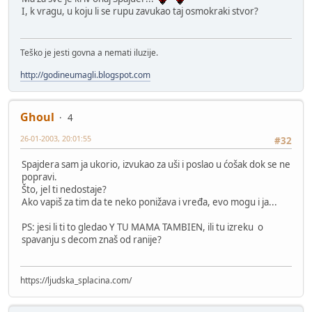
I, k vragu, u koju li se rupu zavukao taj osmokraki stvor?
Teško je jesti govna a nemati iluzije.
http://godineumagli.blogspot.com
Ghoul
4
26-01-2003, 20:01:55
#32
Spajdera sam ja ukorio, izvukao za uši i poslao u ćošak dok se ne
popravi.
Što, jel ti nedostaje?
Ako vapiš za tim da te neko ponižava i vređa, evo mogu i ja...
PS: jesi li ti to gledao Y TU MAMA TAMBIEN, ili tu izreku o
spavanju s decom znaš od ranije?
https://ljudska_splacina.com/