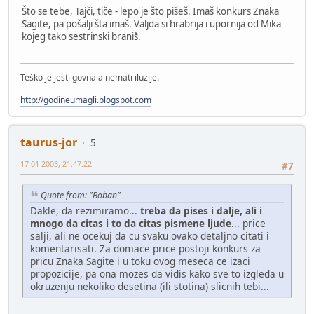
Što se tebe, Tajči, tiče - lepo je što pišeš. Imaš konkurs Znaka
Sagite, pa pošalji šta imaš. Valjda si hrabrija i upornija od Mika
kojeg tako sestrinski braniš.
Teško je jesti govna a nemati iluzije.
http://godineumagli.blogspot.com
taurus-jor
5
17-01-2003, 21:47:22
#7
Quote from: "Boban"
Dakle, da rezimiramo...
treba da pises i dalje, ali i
mnogo da citas i to da citas pismene ljude
... price
salji, ali ne ocekuj da cu svaku ovako detaljno citati i
komentarisati. Za domace price postoji konkurs za
pricu Znaka Sagite i u toku ovog meseca ce izaci
propozicije, pa ona mozes da vidis kako sve to izgleda u
okruzenju nekoliko desetina (ili stotina) slicnih tebi...