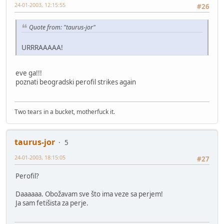
24-01-2003, 12:15:55
#26
Quote from: "taurus-jor"
URRRAAAAA!
eve ga!!!
poznati beogradski perofil strikes again
Two tears in a bucket, motherfuck it.
taurus-jor
5
24-01-2003, 18:15:05
#27
Perofil?
Daaaaaa. Obožavam sve što ima veze sa perjem!
Ja sam fetišista za perje.