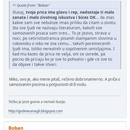
Quote from: "Boban"
Slusaj,
tvoja prica ima glavu i rep, nedostaje ti malo
zanata i malo zivotnog iskustva i bices OK
... da znas
kakve sam sve nebuloze imao priliku da citam u zivotu.
Sta sve ljudi ne nazivaju literaturom, kakvih sve
samozvanih pisaca sam sreo... To je jezivo, strava u
noci, po cetiristostranica pisanih stampanim slovima u
rokovniku o niko ne zna cemu... takvih poremecenih
ljudi ima, toliko nerealnih u sopstvenim umisljajima. I
kad mu kazes da prica ne valja, oni se uvrede, pa
pocnu da pricaju ko je sve to pohvalio i gde ce sve to
da objave i takve stvari.
Miko, ovo je, ako mene pitaš, rečeno dobronamerno. A priča o
samozvanim piscima u potpunosti drži vodu.
Teško je jesti govna a nemati iluzije.
http://godineumagli.blogspot.com
Boban