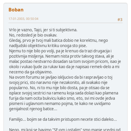
Boban
17-01-2003, 00:50:04
#3
Vrlo je vazno, Tajci, jer si ti subjektivna.
No, redosled je bio ovakav.
Gledaj, prvo je tvoj mali batica dobio ne korektnu, nego
nadljudski objektivnu kritiku onoga sto pise.
Njemu to nije bilo po volji, pa je krenuo da trazi drugacija i
pozitivnija misljenja. Nemam nista protiv takvog stava, ali je
malac postao nestvarno dosadan sa tom svojom pricom, isao je
okolo i vukao ljude za rukav kao da je napisao remek-delo a mi
necemo da ga objavimo.
Na ovom forumu se javljao iskljucivo da bi raspravljao o toj
svojoj prici, sto naravno nije nezakonito, ali svakako nije
popularno. No, ni to mu nije bilo dosta, pa je otisao da se
isplace svojoj sestrici na ramenu koja sada dolazi kao plamena
furija da nam ocita bukvicu kako smo, eto, svi mi ovde jedva
pismeni i uglavnom nemamo pojma, te kako ne uvidjamo
genijalnost njenog batice...
Familijo... bojim se da takvim pristupom necete stici daleko...
Nego, mi koji se bavimo "SF-om i ostalim" smo manje vredni od