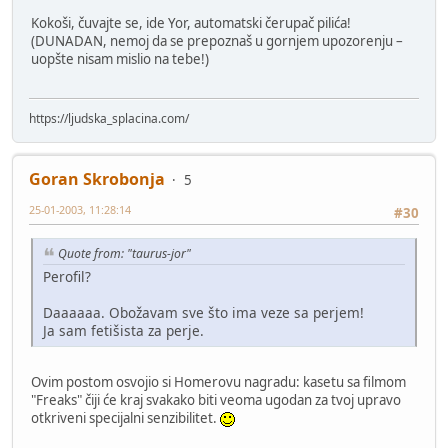
Kokoši, čuvajte se, ide Yor, automatski čerupač pilića!
(DUNADAN, nemoj da se prepoznaš u gornjem upozorenju –
uopšte nisam mislio na tebe!)
https://ljudska_splacina.com/
Goran Skrobonja
5
25-01-2003, 11:28:14
#30
Quote from: "taurus-jor"
Perofil?
Daaaaaa. Obožavam sve što ima veze sa perjem!
Ja sam fetišista za perje.
Ovim postom osvojio si Homerovu nagradu: kasetu sa filmom
"Freaks" čiji će kraj svakako biti veoma ugodan za tvoj upravo
otkriveni specijalni senzibilitet.