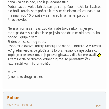
priča - pa da ih baci, i pošalje jedanaestu."
Dobar savet - voleo bih da sam ga ranije čuo, možda bi i kvalitet
bio bolji. Totalni sam početnik (mislim da nisam još izgurao ni taj
minimum od 10 priča) a vi se navadili na mene, pa udri!
Ali ovo ovde...
Ne znam čime sam zaslužio da imate tako nisko mišljenje o
meni pa da mislite da bih se prijavio pod drugim nickom. Toliko
podao (i glup) nisam.
Stideo bih se samog sebe.
Jasno mi je da sve indicije ukazuju na mene... indicije. A vi uvatili
ko' gladni kerovi, pa glođete. Bilo bi smešno, da nije odurno.
Toplo je srce sestrino, al je prazna glava... vidi u šta me uvali!
A familije da ne diramo jedni drugima. To prevazilazi čak i
ležerni stil kojim forum odiše.
MIKO
(a ne neko drugi ili) treći
Boban
23-01-2003, 13:34:54
#21