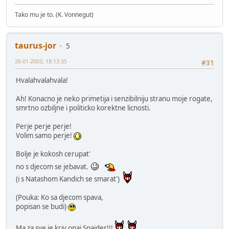
Tako mu je to. (K. Vonnegut)
taurus-jor
5
26-01-2003, 18:13:35
#31
Hvalahvalahvala!
Ah! Konacno je neko primetija i senzibilniju stranu moje rogate,
smrtno ozbiljne i politicko korektne licnosti.
Perje perje perje!
Volim samo perje!
Bolje je kokosh cerupat'
no s djecom se jebavat.
(i s Natashom Kandich se smarat')
(Pouka: Ko sa djecom spava,
popisan se budi)
Ma za sve je kriv onaj Spajder!!!