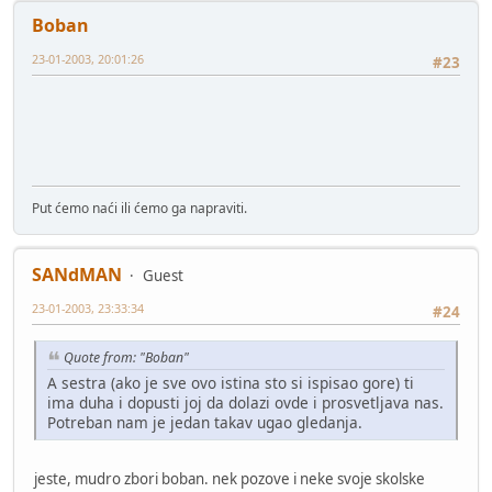
Boban
23-01-2003, 20:01:26
#23
Put ćemo naći ili ćemo ga napraviti.
SANdMAN
Guest
23-01-2003, 23:33:34
#24
Quote from: "Boban"
A sestra (ako je sve ovo istina sto si ispisao gore) ti
ima duha i dopusti joj da dolazi ovde i prosvetljava nas.
Potreban nam je jedan takav ugao gledanja.
jeste, mudro zbori boban. nek pozove i neke svoje skolske