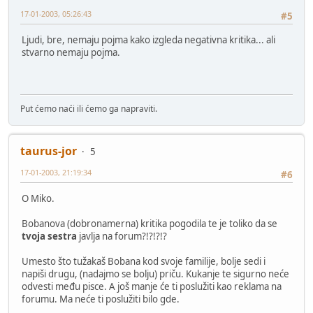
17-01-2003, 05:26:43
#5
Ljudi, bre, nemaju pojma kako izgleda negativna kritika... ali
stvarno nemaju pojma.
Put ćemo naći ili ćemo ga napraviti.
taurus-jor
5
17-01-2003, 21:19:34
#6
O Miko.
Bobanova (dobronamerna) kritika pogodila te je toliko da se
tvoja sestra
javlja na forum?!?!?!?
Umesto što tužakaš Bobana kod svoje familije, bolje sedi i
napiši drugu, (nadajmo se bolju) priču. Kukanje te sigurno neće
odvesti među pisce. A još manje će ti poslužiti kao reklama na
forumu. Ma neće ti poslužiti bilo gde.