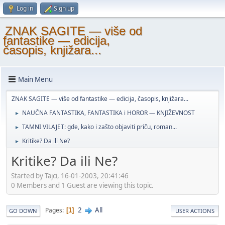
Log in
Sign up
ZNAK SAGITE — više od
fantastike — edicija,
časopis, knjižara...
Main Menu
ZNAK SAGITE — više od fantastike — edicija, časopis, knjižara...
NAUČNA FANTASTIKA, FANTASTIKA i HOROR — KNJIŽEVNOST
►
TAMNI VILAJET: gde, kako i zašto objaviti priču, roman...
►
Kritike? Da ili Ne?
►
Kritike? Da ili Ne?
Started by Tajci, 16-01-2003, 20:41:46
0 Members and 1 Guest are viewing this topic.
2
All
Pages
1
GO DOWN
USER ACTIONS