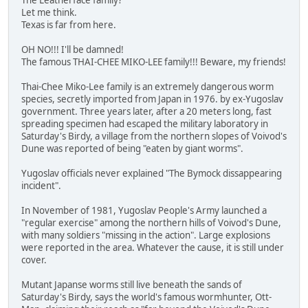
Let me think.
Texas is far from here.
OH NO!!! I'll be damned!
The famous THAI-CHEE MIKO-LEE family!!! Beware, my friends!
Thai-Chee Miko-Lee family is an extremely dangerous worm
species, secretly imported from Japan in 1976. by ex-Yugoslav
government. Three years later, after a 20 meters long, fast
spreading specimen had escaped the military laboratory in
Saturday's Birdy, a village from the northern slopes of Voivod's
Dune was reported of being "eaten by giant worms".
Yugoslav officials never explained "The Bymock dissappearing
incident".
In November of 1981, Yugoslav People's Army launched a
"regular exercise" among the northern hills of Voivod's Dune,
with many soldiers "missing in the action". Large explosions
were reported in the area. Whatever the cause, it is still under
cover.
Mutant Japanse worms still live beneath the sands of
Saturday's Birdy, says the world's famous wormhunter, Ott-