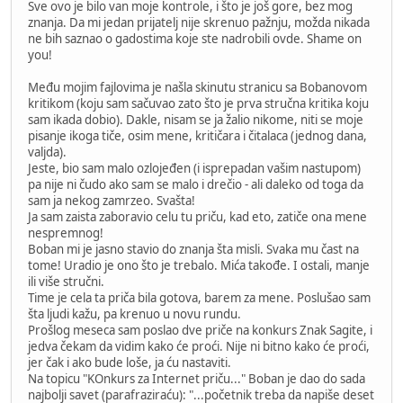
Sve ovo je bilo van moje kontrole, i što je još gore, bez mog
znanja. Da mi jedan prijatelj nije skrenuo pažnju, možda nikada
ne bih saznao o gadostima koje ste nadrobili ovde. Shame on
you!
Među mojim fajlovima je našla skinutu stranicu sa Bobanovom
kritikom (koju sam sačuvao zato što je prva stručna kritika koju
sam ikada dobio). Dakle, nisam se ja žalio nikome, niti se moje
pisanje ikoga tiče, osim mene, kritičara i čitalaca (jednog dana,
valjda).
Jeste, bio sam malo ozlojeđen (i isprepadan vašim nastupom)
pa nije ni čudo ako sam se malo i drečio - ali daleko od toga da
sam ja nekog zamrzeo. Svašta!
Ja sam zaista zaboravio celu tu priču, kad eto, zatiče ona mene
nespremnog!
Boban mi je jasno stavio do znanja šta misli. Svaka mu čast na
tome! Uradio je ono što je trebalo. Mića takođe. I ostali, manje
ili više stručni.
Time je cela ta priča bila gotova, barem za mene. Poslušao sam
šta ljudi kažu, pa krenuo u novu rundu.
Prošlog meseca sam poslao dve priče na konkurs Znak Sagite, i
jedva čekam da vidim kako će proći. Nije ni bitno kako će proći,
jer čak i ako bude loše, ja ću nastaviti.
Na topicu "KOnkurs za Internet priču..." Boban je dao do sada
najbolji savet (parafraziraću): "...početnik treba da napiše deset