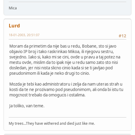
Mica
Lurd
18-01-2003, 20:51:07
#12
Moram da primetim da nije bas u redu, Bobane, sto si javo
objavio IP broj i tako raskrinkao Mikoa, ili njegovu sestru,
svejedno. Iako si, kako mi se cini, ovde u pravu a taj potez na
mestu ovde, mislim da to ipak nije u redu samo zato sto nisi
dosledan, jer nisi nista slicno cinio kada si se ti javljao pod
pseudonimom ili kada je neko drugi to cinio.
Mozda je tebi kao administratoru i zelja da nam uteras strah u
kosti da te ne prozivamo pod pseudonimom, ali onda bi istu tu
mogcnost trebalo da omogucis i ostalima.
Ja toliko, van teme.
My trees...They have withered and died just like me.