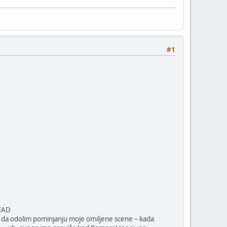
#1
DEAD
u da odolim pominjanju moje omiljene scene – kada