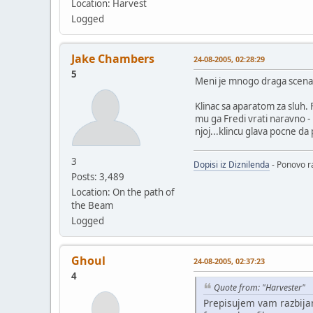
Location: Harvest
Logged
Jake Chambers
24-08-2005, 02:28:29
5
Meni je mnogo draga scena 
Klinac sa aparatom za sluh. 
mu ga Fredi vrati naravno -
njoj...klincu glava pocne da
3
Dopisi iz Diznilenda
- Ponovo ra
Posts: 3,489
Location: On the path of
the Beam
Logged
Ghoul
24-08-2005, 02:37:23
4
Quote from: "Harvester"
Prepisujem vam razbijan