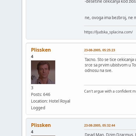
-desetine čekićanja kod zlo
ne, ovoga ima bezbroj, ne m
https://ljudska_splacina.com/
Plissken
23-08-2005, 05:25:23
4
Tacno. Sto se tice cekicanj
srce sa prvim ubistvom u To
odnosu na sve.
3
Can't argue with a confident m
Posts: 646
Location: Hotel Royal
Logged
Plissken
23-08-2005, 05:32:44
4
Dead Man, Dzim Dzarmus. Le