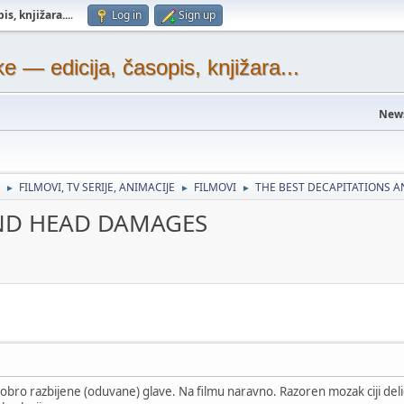
s, knjižara...
.
Log in
Sign up
— edicija, časopis, knjižara...
New
FILMOVI, TV SERIJE, ANIMACIJE
FILMOVI
THE BEST DECAPITATIONS 
►
►
►
AND HEAD DAMAGES
ro razbijene (oduvane) glave. Na filmu naravno. Razoren mozak ciji delici