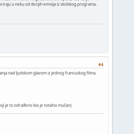
oriraju u neku od decijih emisija iz skolskog programa.
#4
anja nad ljudskom glavom iz jednog francuskog filma.
 koji je to odrađeno bio je totalno mučan)