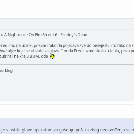
u A Nightmare On Elm Street 6 - Freddy's Dead:
Fredi mu ga uzme, pokvari tako da pojacava sve do besvjesti, i to tako da kl
 hvataljke koje se uhvate za glavu. I onda Fredi uzme skolsku tablu, prvo 
 pulsira i na kraju BUM, ode
di blog!
je vlastite glave aparatom za gašenje požara zbog nenavođenja scen