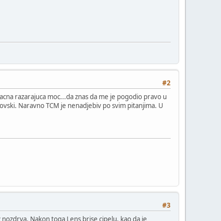
#2
vlacna razarajuca moc...da znas da me je pogodio pravo u
kovski. Naravno TCM je nenadjebiv po svim pitanjima. U
#3
nozdrva. Nakon toga Lens brise cipelu, kao da je