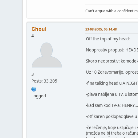
Can't argue with a confident m
Ghoul
23-08-2005, 05:14:48
4
Off the top of my head:
Neoprostiv propust: HEA
Skoro neoprostiv: komodek
Uz 10 Zdravomarije, oprosti
3
Posts: 33,205
-fina talking head u A NIG
-glava nabijena u TV, u istom
Logged
-kad sam kod TV-a: HENRY...
-otfikaren poklopac glave
-čerečenje, koje uključuje 
(možda ne bi trebalo računa