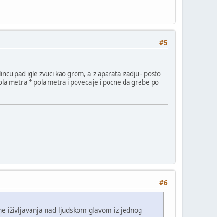
#5
incu pad igle zvuci kao grom, a iz aparata izadju - posto
pola metra * pola metra i poveca je i pocne da grebe po
#6
e iživljavanja nad ljudskom glavom iz jednog