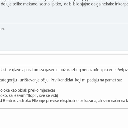
deluje toliko mekano, socno i pitko, da bi bilo sjajno da ga nekako inkorp
an.
lastite glave aparatom za gašenje požara zbog nenavođenja scene iživljav
tegoriju - uništavanje očiju. Prvi kandidati koji mi padaju na pamet su:
eko oka kao oblak preko mjeseca)
o, sa jezivim "flop!", sve se vidi)
kad Beatrix vadi oko Elle nije previše eksplicitno prikazana, ali sam način na