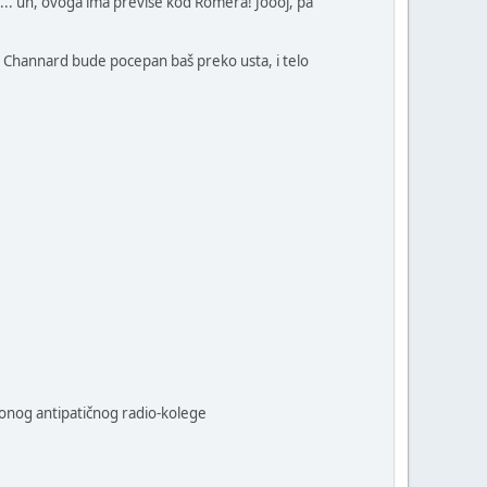
N!... uh, ovoga ima previše kod Romera! Joooj, pa
Dr Channard bude pocepan baš preko usta, i telo
 onog antipatičnog radio-kolege