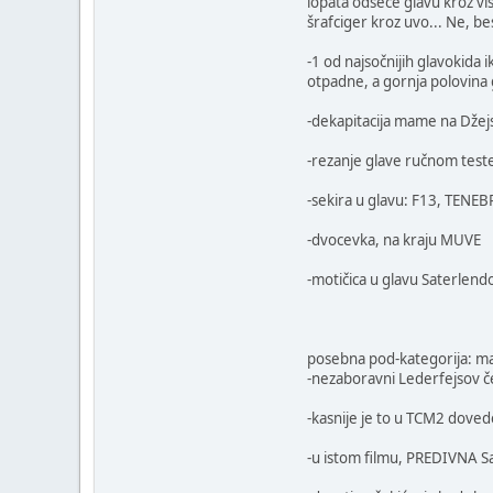
lopata odseče glavu kroz vis
šrafciger kroz uvo... Ne, bes
-1 od najsočnijih glavokida
otpadne, a gornja polovina
-dekapitacija mame na Džej
-rezanje glave ručnom test
-sekira u glavu: F13, TENEB
-dvocevka, na kraju MUVE
-motičica u glavu Saterlen
posebna pod-kategorija: mal
-nezaboravni Lederfejsov č
-kasnije je to u TCM2 doved
-u istom filmu, PREDIVNA Sa