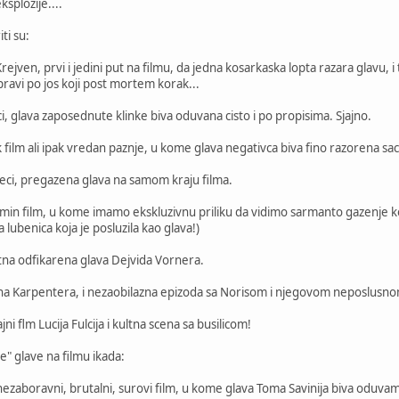
ksplozije....
ti su:
Krejven, prvi i jedini put na filmu, da jedna kosarkaska lopta razara glavu,
ravi po jos koji post mortem korak...
i, glava zaposednute klinke biva oduvana cisto i po propisima. Sjajno.
k film ali ipak vredan paznje, u kome glava negativca biva fino razorena 
eci, pregazena glava na samom kraju filma.
romin film, u kome imamo ekskluzivnu priliku da vidimo sarmanto gazenje k
a lubenica koja je posluzila kao glava!)
tna odfikarena glava Dejvida Vornera.
na Karpentera, i nezaobilazna epizoda sa Norisom i njegovom neposlusn
jni flm Lucija Fulcija i kultna scena sa busilicom!
e" glave na filmu ikada:
nezaboravni, brutalni, surovi film, u kome glava Toma Savinija biva oduv