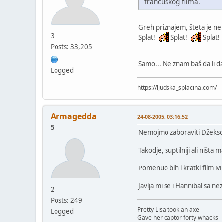
francuskog filma.
Greh priznajem, šteta je n
3
Splat!
Splat!
Splat!
Posts: 33,205
Samo... Ne znam baš da li da 
Logged
https://ljudska_splacina.com/
Armagedda
24-08-2005, 03:16:52
5
Nemojmo zaboraviti Džekson
Takodje, suptilniji ali ništa
Pomenuo bih i kratki film M
Javlja mi se i Hannibal sa 
2
Posts: 249
Pretty Lisa took an axe
Logged
Gave her captor forty whacks