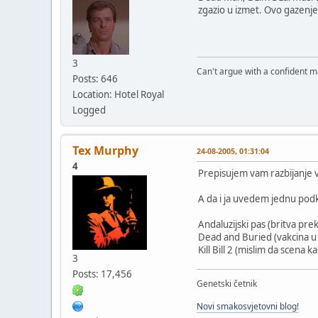
zgazio u izmet. Ovo gazenje 
3
Can't argue with a confident m
Posts: 646
Location: Hotel Royal
Logged
Tex Murphy
24-08-2005, 01:31:04
4
Prepisujem vam razbijanje v
A da i ja uvedem jednu podka
Andaluzijski pas (britva pr
Dead and Buried (vakcina u ok
Kill Bill 2 (mislim da scena 
3
Posts: 17,456
Genetski četnik
Novi smakosvjetovni blog!