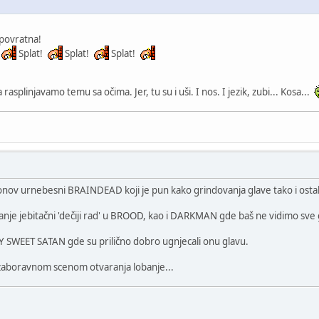
epovratna!
Splat!
Splat!
Splat!
rasplinjavamo temu sa očima. Jer, tu su i uši. I nos. I jezik, zubi... Kosa...
ov urnebesni BRAINDEAD koji je pun kako grindovanja glave tako i ostal
 manje jebitačni 'dečiji rad' u BROOD, kao i DARKMAN gde baš ne vidimo sve gor
Y SWEET SATAN gde su prilično dobro ugnjecali onu glavu.
nezaboravnom scenom otvaranja lobanje...