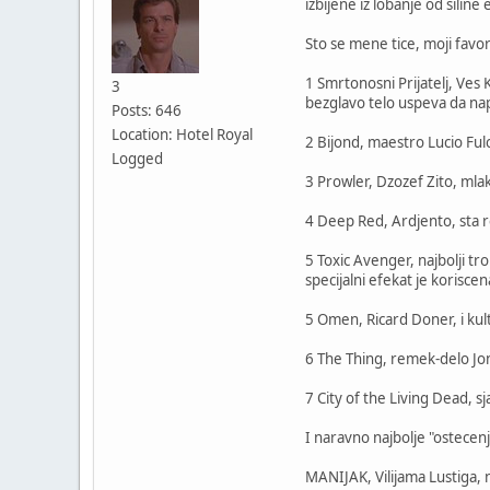
izbijene iz lobanje od siline e
Sto se mene tice, moji favori
1 Smrtonosni Prijatelj, Ves 
3
bezglavo telo uspeva da nap
Posts: 646
Location: Hotel Royal
2 Bijond, maestro Lucio Fulc
Logged
3 Prowler, Dzozef Zito, mla
4 Deep Red, Ardjento, sta r
5 Toxic Avenger, najbolji t
specijalni efekat je koriscen
5 Omen, Ricard Doner, i kul
6 The Thing, remek-delo Jo
7 City of the Living Dead, sja
I naravno najbolje "ostecenj
MANIJAK, Vilijama Lustiga, 