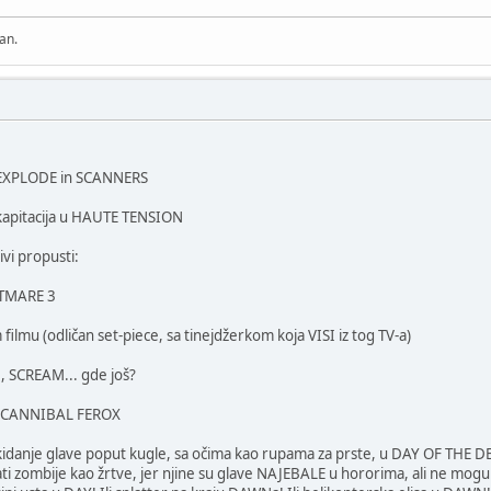
an.
DEXPLODE in SCANNERS
apitacija u HAUTE TENSION
vi propusti:
HTMARE 3
 filmu (odličan set-piece, sa tinejdžerkom koja VISI iz tog TV-a)
, SCREAM... gde još?
 u CANNIBAL FEROX
i kidanje glave poput kugle, sa očima kao rupama za prste, u DAY OF THE 
ti zombije kao žrtve, jer njine su glave NAJEBALE u hororima, ali ne mog