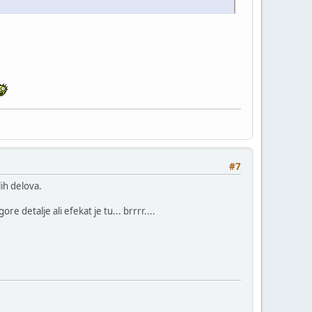
#7
ih delova.
e detalje ali efekat je tu... brrrr....