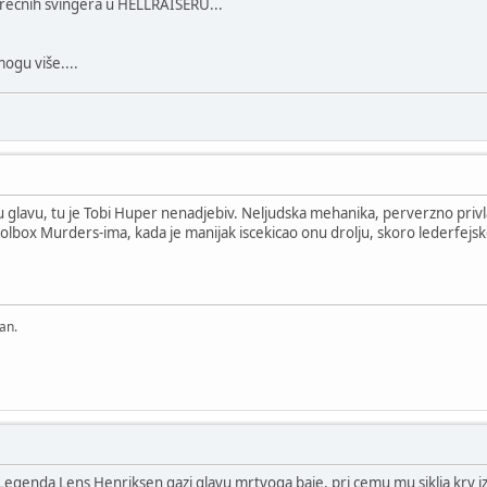
srećnih svingera u HELLRAISERU...
ogu više....
a u glavu, tu je Tobi Huper nenadjebiv. Neljudska mehanika, perverzno pri
olbox Murders-ima, kada je manijak iscekicao onu drolju, skoro lederfejs
an.
genda Lens Henriksen gazi glavu mrtvoga baje, pri cemu mu siklja krv iz 