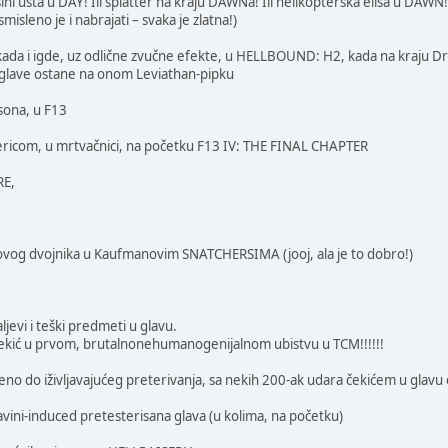
ini usta u DAY! Ili splatter na kraju DAWNa! Ili helikopterska elisa u DAW
misleno je i nabrajati – svaka je zlatna!)
 ikada i igde, uz odlične zvučne efekte, u HELLBOUND: H2, kada na kraju 
 glave ostane na onom Leviathan-pipku
sona, u F13
ericom, u mrtvačnici, na početku F13 IV: THE FINAL CHAPTER
RE,
dovog dvojnika u Kaufmanovim SNATCHERSIMA (jooj, ala je to dobro!)
jevi i teški predmeti u glavu.
ekić u prvom, brutalnonehumanogenijalnom ubistvu u TCM!!!!!!
eno do iživljavajućeg preterivanja, sa nekih 200-ak udara čekićem u glavu
vini-induced pretesterisana glava (u kolima, na početku)