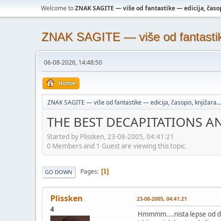
Welcome to
ZNAK SAGITE — više od fantastike — edicija, časopi
ZNAK SAGITE — više od fantastike 
06-08-2026, 14:48:50
Home
ZNAK SAGITE — više od fantastike — edicija, časopis, knjižara...
THE BEST DECAPITATIONS 
Started by Plissken, 23-08-2005, 04:41:21
0 Members and 1 Guest are viewing this topic.
Pages
1
GO DOWN
Plissken
23-08-2005, 04:41:21
4
Hmmmm....nista lepse od dob