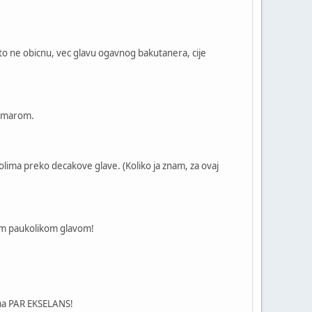
 i to ne obicnu, vec glavu ogavnog bakutanera, cije
sacmarom.
olima preko decakove glave. (Koliko ja znam, za ovaj
om paukolikom glavom!
ama PAR EKSELANS!