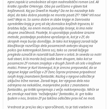
njeni zapiski iz umobolnice ali njen nadrealistični roman Led. Ali
kratke zgodbe OHenryja. Oba pa uvrščamo v glavni tok
književnosti. Kaj pa Orwell in Huxley? Da ne bo nazadnje kdo
dejal, da tako dobra pisatelja ne moreta pisati ZF? 1984? Vrli novi
svet? Meja ni. So samo dobre in slabe knjige in žanrovska
opredelitev knjig je prej ali slej domislica knjižnih trgovcev, ki
bralstvu lažje, na enem mestu ponudijo branje, ki ima neke
skupne značilnosti. Pisatelje, ki uporabljajo podobne izrazne
metode, postavljajo podobna vprašanja in, kot je v ZF, do
skrajnih meja burijo domišljijo. In tako kot knjigarji zaradi lažje
klasifikacije razvrščajo dela posameznih avtorjev skupaj na
polico (pa kateregakoli žanra so), tako so zaradi lažjega
pregleda označili in razvrstili tudi žanre v celoti. In seveda so notri
tudi stvari, ki bi morda bolj sodile kam drugam, tako kot se
posamezni ZF romani znajdejo v drugih žanrih ali celo v književni
matici. Primer je Kurt Vonnegut, ki je izrecno prepovedal, da se
njegove knjige uvrščajo v ZF žanr, čeprav priznava pripadnost
svojih knjig znanstveni fantastiki. Razlog v njegovi odločitvi je
izključno tržne narave. Zaradi tega, ker njegova dela niso
odrinjena na nekakšne, manjvredne police z znanstveno
fantastiko, ga kritiki sprejemajo z večjo naklonjenostjo. Nihče se
ne zmrduje nad tisto "neživljenjsko" fantastiko, ki gre toliko
ljudem v nos, bralcev ZF pa takšna odločitev prav nič ne moti.
Vrednost je prej ko slej v sporočilnosti, to je tisti vsebini in