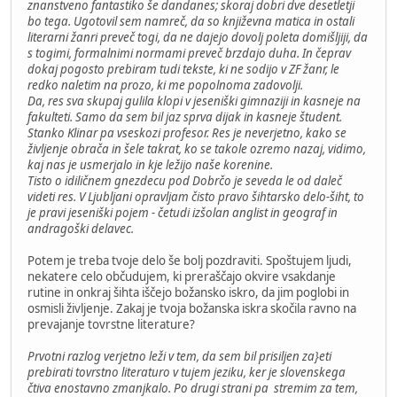
znanstveno fantastiko še dandanes; skoraj dobri dve desetletji
bo tega. Ugotovil sem namreč, da so književna matica in ostali
literarni žanri preveč togi, da ne dajejo dovolj poleta domišljiji, da
s togimi, formalnimi normami preveč brzdajo duha. In čeprav
dokaj pogosto prebiram tudi tekste, ki ne sodijo v ZF žanr, le
redko naletim na prozo, ki me popolnoma zadovolji.
Da, res sva skupaj gulila klopi v jeseniški gimnaziji in kasneje na
fakulteti. Samo da sem bil jaz sprva dijak in kasneje študent.
Stanko Klinar pa vseskozi profesor. Res je neverjetno, kako se
življenje obrača in šele takrat, ko se takole ozremo nazaj, vidimo,
kaj nas je usmerjalo in kje ležijo naše korenine.
Tisto o idiličnem gnezdecu pod Dobrčo je seveda le od daleč
videti res. V Ljubljani opravljam čisto pravo šihtarsko delo-šiht, to
je pravi jeseniški pojem - četudi izšolan anglist in geograf in
andragoški delavec.
Potem je treba tvoje delo še bolj pozdraviti. Spoštujem ljudi,
nekatere celo občudujem, ki preraščajo okvire vsakdanje
rutine in onkraj šihta iščejo božansko iskro, da jim poglobi in
osmisli življenje. Zakaj je tvoja božanska iskra skočila ravno na
prevajanje tovrstne literature?
Prvotni razlog verjetno leži v tem, da sem bil prisiljen za}eti
prebirati tovrstno literaturo v tujem jeziku, ker je slovenskega
čtiva enostavno zmanjkalo. Po drugi strani pa stremim za tem,