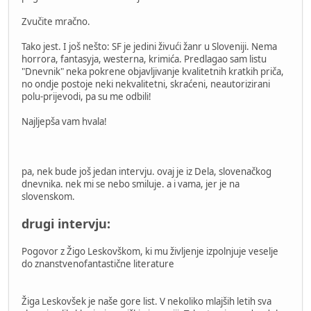
Zvučite mračno.
Tako jest. I još nešto: SF je jedini živući žanr u Sloveniji. Nema
horrora, fantasyja, westerna, krimića. Predlagao sam listu
"Dnevnik" neka pokrene objavljivanje kvalitetnih kratkih priča,
no ondje postoje neki nekvalitetni, skraćeni, neautorizirani
polu-prijevodi, pa su me odbili!
Najljepša vam hvala!
pa, nek bude još jedan intervju. ovaj je iz Dela, slovenačkog
dnevnika. nek mi se nebo smiluje. a i vama, jer je na
slovenskom.
drugi intervju:
Pogovor z Žigo Leskovškom, ki mu življenje izpolnjuje veselje
do znanstvenofantastične literature
Žiga Leskovšek je naše gore list. V nekoliko mlajših letih sva