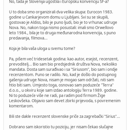
No, tada je Slovenija ugostila i Europsku konvenciju SF-a?
U to doba smo organizirali dva velika skupa: Eurocon 1983.
godine u Cankarjevom domu u Ljubljani. Svi su se skupili,
gostovao je Aldiss, bilo je puno ljudi, bio je to vrhunac udruge
Nova. No, nakon toga nismo posustali: imali smo Orwellovo
leto 1984., bila je to druga međunarodna konvencija, s puno
predavanja, filmova...
Koja je bila vaša uloga u svemu tome?
Pa, pišem već tridesetak godina: kao autor, esejist, recenzent,
prevoditelj... Bio sam bio predsjednik društva Nova, nekoliko
mandata. Dosta sam surađivao i sa "Siriusom", bio sam i ondje
recenzentom. Puno se radilo. No, kad je došlo do postupnog
gašenja udruge Nova, nisam je mogao sam održati, niti sam
htio biti sam. Umjesto toga, osnovao sam poduzeće "Terra"
d.o.o., u okviru koje sam izdao antologiju Terra 1989. godine.
Ni to poduzeće više ne radi, pa radim pod firmom Žige
Leskovšeka. Objavio sam devet zbirki prijevoda, s povremenim
komentarom.
Bili ste dakle recenzent slovenske priče za zagrebački "Sirius"...
Dobrano sam iskoristio tu poziciju, jer nisam čekao slučajne