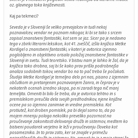
oz. glavnega toka književnosti.
Kaj pa tekmeci?
Seveda je v Sloveniji še veliko prevajalcev in tudi nekaj
poznavalcev, vendar ne poznam nikogar, ki bi se tako s srcem
zapisal znanstveni fantastiki, kot sem se jaz. Sicer pa je nedavno
tega v zbirki literarni leksikon, kot 41. zveščič, izšla knjižica Metke
Kordigel o znanstveni fantastiki, v kateri je avtorica izjemno
poglobljeno in objektivno orisala položaj znanstvene fantastike v
Sloveniji in svetu. Tudi teoretsko. V bistvu nam je lahko le žal, da je
knjižica tako drobna, saj bi še kako prav prišla podrobnejša
analiza sodobnih tokov, vendar bo na to pač treba še počakati.
Študija Metke Kordigel je temeljno delo pri nas, pisano z izjemnim
občutkom in pretanjenim poznavanjem žanra, in čeprav je v
nekaterih ocenah izredno skopa, pa ni zaradi tega nič manj
temeljita. Omeniti bi bilo še treba, da je avtorica tehtno in s
premislekom preučila dela svojih predhodnikov, njene knjižne
ocene pa so izjemno zanimive in vredne premisleka. Kot
protiutež, kot droben pomislek, pa bi dejal samo to, da po
mojem mnenju polaga nekoliko preveliko pozornost na
proučevanje zakonitosti delovanja družb in sistemov, medtem ko
bistveni poudarek verjetno le leži v proučevanju človeka kot
posameznika. In to prav zato, ker se znajde v primežu
najrazličnejših družb in sistemov. No, ampak to je z moje strani že