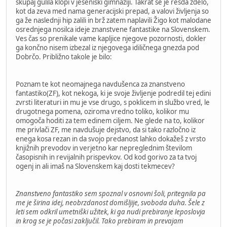
skupaj gulila klopi v jeseniški gimnaziji. Takrat se je resda zdelo,
kot da zeva med nama generacijski prepad, a valovi življenja so
ga že naslednji hip zalili in brž zatem naplavili Žigo kot malodane
osrednjega nosilca ideje znanstvene fantastike na Slovenskem.
Ves čas so prenikale vame kapljice njegove pozornosti, dokler
ga končno nisem izbezal iz njegovega idiličnega gnezda pod
Dobrčo. Približno takole je bilo:
Poznam te kot neomajnega navdušenca za znanstveno
fantastiko(ZF), kot nekoga, ki je svoje življenje podredil tej edini
zvrsti literaturi in mu je vse drugo, s poklicem in službo vred, le
drugotnega pomena, oziroma vredno toliko, kolikor mu
omogoča hoditi za tem edinem ciljem. Ne glede na to, kolikor
me privlači ZF, me navdušuje dejstvo, da si tako razločno iz
enega kosa rezan in da svojo predanost lahko dokažeš z vrsto
knjižnih prevodov in verjetno kar nepreglednim številom
časopisnih in revijalnih prispevkov. Od kod gorivo za ta tvoj
ogenj in ali imaš na Slovenskem kaj dosti tekmecev?
Znanstveno fantastiko sem spoznal v osnovni šoli, pritegnila pa
me je širina idej, neobrzdanost domišljije, svoboda duha. Šele z
leti sem odkril umetniški užitek, ki ga nudi prebiranje leposlovja
in krog se je počasi zaključil. Tako prebiram in prevajam