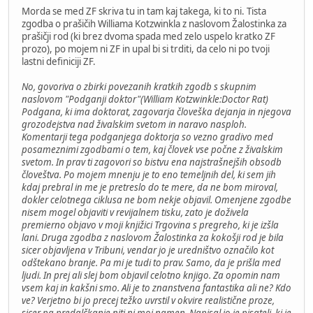
Morda se med ZF skriva tu in tam kaj takega, ki to ni. Tista
zgodba o prašičih Williama Kotzwinkla z naslovom Žalostinka za
prašičji rod (ki brez dvoma spada med zelo uspelo kratko ZF
prozo), po mojem ni ZF in upal bi si trditi, da celo ni po tvoji
lastni definiciji ZF.
No, govoriva o zbirki povezanih kratkih zgodb s skupnim
naslovom "Podganji doktor"(William Kotzwinkle:Doctor Rat)
Podgana, ki ima doktorat, zagovarja človeška dejanja in njegova
grozodejstva nad živalskim svetom in naravo nasploh.
Komentarji tega podganjega doktorja so vezno gradivo med
posameznimi zgodbami o tem, kaj človek vse počne z živalskim
svetom. In prav ti zagovori so bistvu ena najstrašnejših obsodb
človeštva. Po mojem mnenju je to eno temeljnih del, ki sem jih
kdaj prebral in me je pretreslo do te mere, da ne bom miroval,
dokler celotnega ciklusa ne bom nekje objavil. Omenjene zgodbe
nisem mogel objaviti v revijalnem tisku, zato je doživela
premierno objavo v moji knjižici Trgovina s pregreho, ki je izšla
lani. Druga zgodba z naslovom Žalostinka za kokošji rod je bila
sicer objavljena v Tribuni, vendar jo je uredništvo označilo kot
odštekano branje. Pa mi je tudi to prav. Samo, da je prišla med
ljudi. In prej ali slej bom objavil celotno knjigo. Za opomin nam
vsem kaj in kakšni smo. Ali je to znanstvena fantastika ali ne? Kdo
ve? Verjetno bi jo precej težko uvrstil v okvire realistične proze,
sicer pa predalčkanje niti ni moj namen. Napisal jo je pisatelj, ki je