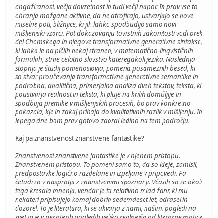
angažiranost, večja dovzetnost in tudi večji napor. In prav vse to
ohranja možgane aktivne, da ne atrofirajo, ustvarjajo se nove
miselne poti, bližnjice, ki jih lahko spodbudijo samo novi
mišljenjski vzorci. Pot dokazovanju tovrstnih zakonitosti vodi prek
del Chomskega in njegove transformativne generativne sintakse,
ki lahko le na pičlih nekaj straneh, v matematično-lingvističnih
formulah, strne celotno slovstvo kateregakoli jezika. Naslednja
stopnja je študij pomenoslovja, pomena posameznih besed, ki
so stvar proučevanja transformativne generativne semantike in
podrobna, analitična, primerjalna analiza dveh tekstov, teksta, ki
poustvarja realnost in teksta, ki pluje na krilih domišljije in
spodbuja premike v mišljenjskih procesih, bo prav konkretno
pokazala, kje in zakaj prihaja do kvalitativnih razlik v mišljenju. In
lepega dne bom prav gotovo zaoral ledino na tem področju.
Kaj pa znanstvenost znanstvene fantastike?
Znanstvenost znanstvene fantastike je v njenem pristopu.
Znanstvenem pristopu. To pomeni samo to, da so ideje, zamisli,
predpostavke logično razdelane in izpeljane v pripovedi. Pa
četudi so v nasprotju z znanstvenimi spoznanji. Včasih so se okoli
tega kresala mnenja, vendar je ta relativno mlad žanr, ki mu
nekateri pripisujejo komaj dobrih sedemdeset let, odrasel in
dozorel. To je literatura, ki se ukvarja z nami, našimi pogledi na
svet in je v nekaterih pogledih veliko realnejša od literarne matice