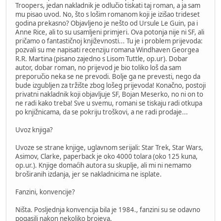
Troopers, jedan nakladnik je odlučio tiskati taj roman, a ja sam
mu pisao uvod. No, što s lošim romanom koji je izišao trideset
godina prekasno? Objavljeno je nešto od Ursule Le Guin, pa i
Anne Rice, ali to su usamljeni primjeri. Ova potonja nije ni SF, ali
pričamo o fantastičnoj književnosti... Tu je i problem prijevoda:
pozvali su me napisati recenziju romana Windhaven Georgea
R.R. Martina (pisano zajedno s Lisom Tuttle, op.ur). Dobar
autor, dobar roman, no prijevod je bio toliko loš da sam
preporučio neka se ne prevodi. Bolje ga ne prevesti, nego da
bude izgubljen za tržište zbog lošeg prijevoda! Konačno, postoji
privatni nakladnik koji objavljuje SF, Bojan Meserko, no ni on to
ne radi kako treba! Sve u svemu, romani se tiskaju radi otkupa
po knjižnicama, da se pokriju troškovi, a ne radi prodaje...
Uvoz knjiga?
Uvoze se strane knjige, uglavnom serijali: Star Trek, Star Wars,
Asimov, Clarke, paperback je oko 4000 tolara (oko 125 kuna,
op.ur.). Knjige domaćih autora su skuplje, ali mi ni nemamo
broširanih izdanja, jer se nakladnicima ne isplate.
Fanzini, konvencije?
Ništa. Posljednja konvencija bila je 1984., fanzini su se odavno
pogasili nakon nekoliko brojeva.