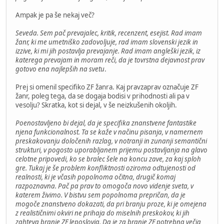
Ampak je pa še nekaj več?
Seveda. Sem pač prevajalec, kritik, recenzent, esejist. Rad imam
žanr, ki me umetniško zadovoljuje, rad imam slovenski jezik in
izzive, ki mi jih postavlja prevajanje. Rad imam angleški jezik, iz
katerega prevajam in moram reči, da je tovrstna dejavnost prav
gotovo ena najlepših na svetu
.
Prej si omenil specifiko ZF žanra. Kaj pravzaprav označuje ZF
žanr, poleg tega, da se dogaja bodisi v prihodnosti ali pa v
vesolju? Skratka, kot si dejal, v še neizkušenih okoljih.
Poenostavljeno bi dejal, da je specifika znanstvene fantastike
njena funkcionalnost. Ta se kaže v načinu pisanja, v namernem
preskakovanju določenih razlag, v notranji in zunanji semantični
strukturi, v pogosto uporabljanem prijemu postavljanja na glavo
celotne pripovedi, ko se bralec šele na koncu zave, za kaj sploh
gre. Tukaj je še problem konfliktnosti oziroma odtujenosti od
realnosti, ki je včasih popolnoma očitna, drugič komaj
razpoznavna. Pač pa prav to omogoča novo videnje sveta, v
katerem živimo. V bistvu sem popolnoma prepričan, da je
mogoče znanstveno dokazati, da pri branju proze, ki je omejena
z realističnimi okviri ne prihaja do miselnih preskokov, ki jih
zahteva branje ZF leposlovja. Da je za branje ZF potrebna večja