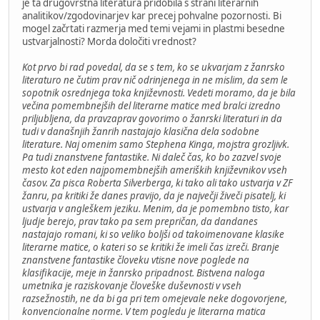
je ta drugovrstna literatura pridobila s strani literarnih
analitikov/zgodovinarjev kar precej pohvalne pozornosti. Bi
mogel začrtati razmerja med temi vejami in plastmi besedne
ustvarjalnosti? Morda določiti vrednost?
Kot prvo bi rad povedal, da se s tem, ko se ukvarjam z žanrsko
literaturo ne čutim prav nič odrinjenega in ne mislim, da sem le
sopotnik osrednjega toka književnosti. Vedeti moramo, da je bila
večina pomembnejših del literarne matice med bralci izredno
priljubljena, da pravzaprav govorimo o žanrski literaturi in da
tudi v današnjih žanrih nastajajo klasična dela sodobne
literature. Naj omenim samo Stephena Kinga, mojstra grozljivk.
Pa tudi znanstvene fantastike. Ni daleč čas, ko bo zazvel svoje
mesto kot eden najpomembnejših ameriških književnikov vseh
časov. Za pisca Roberta Silverberga, ki tako ali tako ustvarja v ZF
žanru, pa kritiki že danes pravijo, da je največji živeči pisatelj, ki
ustvarja v angleškem jeziku. Menim, da je pomembno tisto, kar
ljudje berejo, prav tako pa sem prepričan, da dandanes
nastajajo romani, ki so veliko boljši od takoimenovane klasike
literarne matice, o kateri so se kritiki že imeli čas izreči. Branje
znanstvene fantastike človeku vtisne nove poglede na
klasifikacije, meje in žanrsko pripadnost. Bistvena naloga
umetnika je raziskovanje človeške duševnosti v vseh
razsežnostih, ne da bi ga pri tem omejevale neke dogovorjene,
konvencionalne norme. V tem pogledu je literarna matica