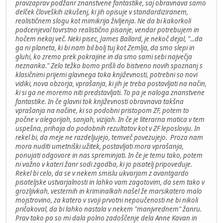
pravzaprav podžanr znanstvene fantastike, saj obravnava samo
delček človeških izkušenj, ki jih opisuje v standardiziranem,
realističnem slogu kot mimikrija življenja. Ne da bi kakorkoli
podcenjeval tovrstno realistično pisanje, vendar potrebujem in
hočem nekaj več. Neki pisec, James Ballard, je nekoč dejal, "...da
ga ni planeta, ki bi nam bil bolj tuj kot Zemlja, da smo slepi in
gluhi, ko zremo prek pokrajine in da smo sami sebi največja
neznanka." Zelo težko bomo prišli do bistveno novih spoznanj s
klasičnimi prijemi glavnega toka književnosti, potrebni so novi
vidiki, nova obzorja, vprašanja, ki jih je treba postavljati na način,
ki si ga ne moremo niti predstavljati. To pa je naloga znanstvene
fantastike. In če glavni tok književnosti obravnava takšna
vprašanja na načine, ki so podobni pristopom ZF, potem to
počne v alegorijah, sanjah, vizijah. In če je literarna matica v tem
uspešna, prihaja do podobnih rezultatov kot v ZF leposlovju. In
rekel bi, da meje ne razdeljujejo, temveč povezujejo. Proza nam
mora nuditi umetniški užitek, postavljati mora vprašanja,
ponujati odgovore in nas spreminjati. In če je temu tako, potem
ni važno v kateri žanr sodi zgodba, ki jo pisatelj pripoveduje.
Rekel bi celo, da se v nekem smislu ukvarjam z avantgardo
pisateljske ustvarjalnosti in lahko vam zagotovim, da sem tako v
grozljivkah, vesternih in kriminalkah našel že marsikatero malo
mojstrovino, za katero v svoji prvotni nepoučenosti ne bi nikoli
pričakoval, da bi lahko nastala v nekem "manjvrednem" žanru.
Prav tako pa so mi dala polno zadoščenje dela Anne Kavan in