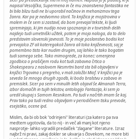
napisal Vesoljčka, Supermena in če mu znanstvena fantastika ne
bi bila blizu tudi ne bi uporabil načinov in mehanizmov tega
žanra. Kar pa je nedvomno storil. Ta knjižica je mojstrovina v
malem in če sem si zastavil, da bom prevajal tekste, ki ljudi
spreminjajo, ki jim nudijo nova spoznanja in v tovrstnih delih
najdejo tudi umetniški užitek, potem je moja naloga, da to delo
predstavim slovenski javnosti. To je moje poslanstvo bodisi kot
prevajalca ZF ali kateregakoli žanra ali toka književnosti, saj je
pomembno tisto kar nudim drugim, saj lahko le tako bogatim
tudi samega sebe. Tako mimogrede, za konec: omenjena
zgodbica o prašičjem rodu kot tudi zabavna črtica o
Shakespearu z naslovom Nesmrtni bard sta bili objavljeni v
knjižici Trgovina s pregreho, v mali založbi Miof. V knjižici pa je
seveda še mnogo drugih zgodb, ki bodo bralstvu v zabavo in
premislek. Sicer pa sem v minulih letih objavil še Almanah Terra,
izbor domačih in tujih tekstov, antologijo Fantazija, ki sem jo
uredil skupaj s Samom Resnikom. Pa tudi v načrtih imam še kaj.
Prav tako pa tudi redno objavljam v periodičnem tisku prevode,
esejistiko, ocene ipd.
Mislim, da bi ob bok "odrinjeni" literaturi (za katero pa sva
medtem ugotovila, da to ni) - in več ali manj kot njeno
nasprotje- lahko vgradili predalček "zlagane" literature. Izraz
najbrž ni pravi, zakaj dokler se ukvarja s človekom, ne more biti