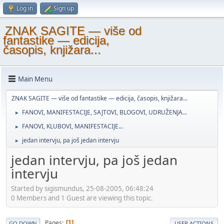
Log in
Sign up
ZNAK SAGITE — više od
fantastike — edicija,
časopis, knjižara...
Main Menu
ZNAK SAGITE — više od fantastike — edicija, časopis, knjižara...
FANOVI, MANIFESTACIJE, SAJTOVI, BLOGOVI, UDRUŽENJA...
►
FANOVI, KLUBOVI, MANIFESTACIJE...
►
jedan intervju, pa još jedan intervju
►
jedan intervju, pa još jedan
intervju
Started by sigismundus, 25-08-2005, 06:48:24
0 Members and 1 Guest are viewing this topic.
Pages
1
GO DOWN
USER ACTIONS