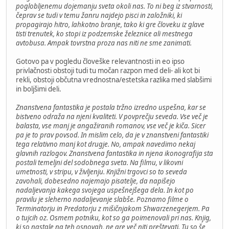
poglobljenemu dojemanju sveta okoli nas. To ni beg iz stvarnosti,
čeprav se tudi v temu žanru najdejo pisci in založniki, ki
propagirajo hitro, lahkotno branje, tako ki gre človeku iz glave
tisti trenutek, ko stopi iz podzemske železnice ali mestnega
avtobusa. Ampak tovrstna proza nas niti ne sme zanimati.
Gotovo pa v pogledu človeške relevantnosti in eo ipso
privlačnosti obstoji tudi tu močan razpon med deli- ali kot bi
rekli, obstoji občutna vrednostna/estetska razlika med slabšimi
in boljšimi deli.
Znanstvena fantastika je postala tržno izredno uspešna, kar se
bistveno odraža na njeni kvaliteti. V povprečju seveda. Vse več je
balasta, vse manj je angažiranih romanov, vse več je kiča. Sicer
pa je to prav povsod. In mislim celo, da je v znanstveni fantastiki
tega relativno manj kot drugje. No, ampak navedimo nekaj
glavnih razlogov. Znanstvena fantastika in njena ikonografija sta
postali temeljni del sodobnega sveta. Na filmu, v likovni
umetnosti, v stripu, v življenju. Knjižni trgovci so to seveda
zavohali, dobesedno najemajo pisatelje, da napišejo
nadaljevanja kakega svojega uspešnejšega dela. In kot po
pravilu je sleherno nadaljevanje slabše. Poznamo filme o
Terminatorju in Predatorju z mišičnjakom Shwarzenegerjem. Pa
o tujcih oz. Osmem potniku, kot so ga poimenovali pri nas. Knjig,
ki so nastale na teh osnovah, ne gre več niti preštevati. Tu so še