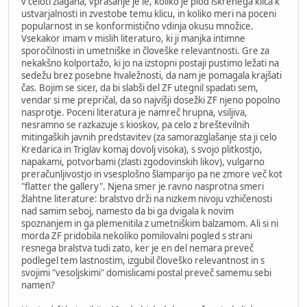
v celoti zlagana, vprašanje je le, koliko je plod iskrenega klica k
ustvarjalnosti in zvestobe temu klicu, in koliko meri na poceni
popularnost in se konformistično vdinja okusu množice.
Vsekakor imam v mislih literaturo, ki ji manjka intimne
sporočilnosti in umetniške in človeške relevantnosti. Gre za
nekakšno kolportažo, ki jo na izstopni postaji pustimo ležati na
sedežu brez posebne hvaležnosti, da nam je pomagala krajšati
čas. Bojim se sicer, da bi slabši del ZF utegnil spadati sem,
vendar si me prepričal, da so najvišji dosežki ZF njeno popolno
nasprotje. Poceni literatura je namreč hrupna, vsiljiva,
nesramno se razkazuje s kioskov, pa celo z breštevilnih
mitingaških javnih predstavitev (za samorazglašanje sta ji celo
Kredarica in Triglav komaj dovolj visoka), s svojo plitkostjo,
napakami, potvorbami (zlasti zgodovinskih likov), vulgarno
preračunljivostjo in vsesplošno šlamparijo pa ne zmore več kot
"flatter the gallery". Njena smer je ravno nasprotna smeri
žlahtne literature: bralstvo drži na nizkem nivoju vzhičenosti
nad samim seboj, namesto da bi ga dvigala k novim
spoznanjem in ga plemenitila z umetniškim balzamom. Ali si ni
morda ZF pridobila nekoliko pomilovalni pogled s strani
resnega bralstva tudi zato, ker je en del nemara preveč
podlegel tem lastnostim, izgubil človeško relevantnost in s
svojimi "vesoljskimi" domislicami postal preveč samemu sebi
namen?