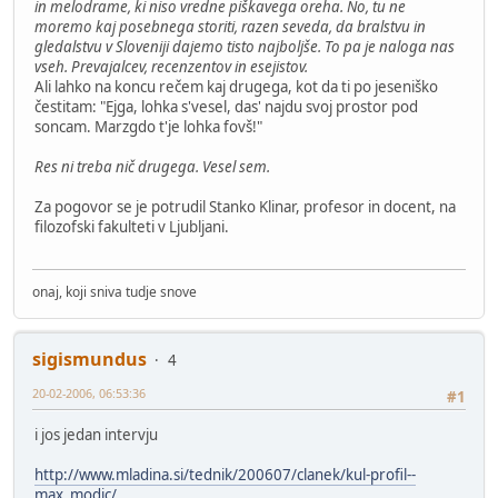
in melodrame, ki niso vredne piškavega oreha. No, tu ne
moremo kaj posebnega storiti, razen seveda, da bralstvu in
gledalstvu v Sloveniji dajemo tisto najboljše. To pa je naloga nas
vseh. Prevajalcev, recenzentov in esejistov.
Ali lahko na koncu rečem kaj drugega, kot da ti po jeseniško
čestitam: "Ejga, lohka s'vesel, das' najdu svoj prostor pod
soncam. Marzgdo t'je lohka fovš!"
Res ni treba nič drugega. Vesel sem.
Za pogovor se je potrudil Stanko Klinar, profesor in docent, na
filozofski fakulteti v Ljubljani.
onaj, koji sniva tudje snove
sigismundus
4
20-02-2006, 06:53:36
#1
i jos jedan intervju
http://www.mladina.si/tednik/200607/clanek/kul-profil--
max_modic/