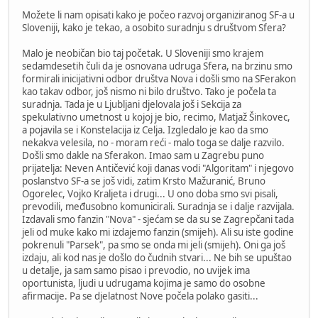
Možete li nam opisati kako je počeo razvoj organiziranog SF-a u
Sloveniji, kako je tekao, a osobito suradnju s društvom Sfera?
Malo je neobičan bio taj početak. U Sloveniji smo krajem
sedamdesetih čuli da je osnovana udruga Sfera, na brzinu smo
formirali inicijativni odbor društva Nova i došli smo na SFerakon
kao takav odbor, još nismo ni bilo društvo. Tako je počela ta
suradnja. Tada je u Ljubljani djelovala još i Sekcija za
spekulativno umetnost u kojoj je bio, recimo, Matjaž Šinkovec,
a pojavila se i Konstelacija iz Celja. Izgledalo je kao da smo
nekakva velesila, no - moram reći - malo toga se dalje razvilo.
Došli smo dakle na Sferakon. Imao sam u Zagrebu puno
prijatelja: Neven Antičević koji danas vodi "Algoritam" i njegovo
poslanstvo SF-a se još vidi, zatim Krsto Mažuranić, Bruno
Ogorelec, Vojko Kraljeta i drugi... U ono doba smo svi pisali,
prevodili, međusobno komunicirali. Suradnja se i dalje razvijala.
Izdavali smo fanzin "Nova" - sjećam se da su se Zagrepčani tada
jeli od muke kako mi izdajemo fanzin (smijeh). Ali su iste godine
pokrenuli "Parsek", pa smo se onda mi jeli (smijeh). Oni ga još
izdaju, ali kod nas je došlo do čudnih stvari... Ne bih se upuštao
u detalje, ja sam samo pisao i prevodio, no uvijek ima
oportunista, ljudi u udrugama kojima je samo do osobne
afirmacije. Pa se djelatnost Nove počela polako gasiti...