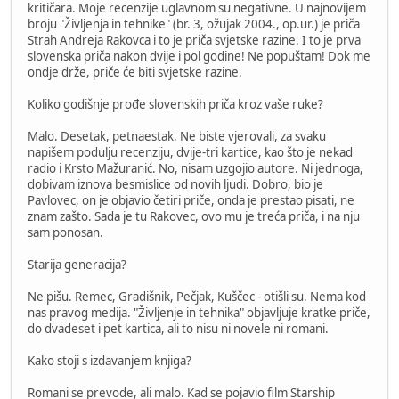
kritičara. Moje recenzije uglavnom su negativne. U najnovijem
broju "Življenja in tehnike" (br. 3, ožujak 2004., op.ur.) je priča
Strah Andreja Rakovca i to je priča svjetske razine. I to je prva
slovenska priča nakon dvije i pol godine! Ne popuštam! Dok me
ondje drže, priče će biti svjetske razine.
Koliko godišnje prođe slovenskih priča kroz vaše ruke?
Malo. Desetak, petnaestak. Ne biste vjerovali, za svaku
napišem podulju recenziju, dvije-tri kartice, kao što je nekad
radio i Krsto Mažuranić. No, nisam uzgojio autore. Ni jednoga,
dobivam iznova besmislice od novih ljudi. Dobro, bio je
Pavlovec, on je objavio četiri priče, onda je prestao pisati, ne
znam zašto. Sada je tu Rakovec, ovo mu je treća priča, i na nju
sam ponosan.
Starija generacija?
Ne pišu. Remec, Gradišnik, Pečjak, Kuščec - otišli su. Nema kod
nas pravog medija. "Življenje in tehnika" objavljuje kratke priče,
do dvadeset i pet kartica, ali to nisu ni novele ni romani.
Kako stoji s izdavanjem knjiga?
Romani se prevode, ali malo. Kad se pojavio film Starship