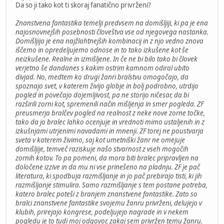
Da so ji tako kot ti skoraj fanatično privrženi?
Znanstvena fantastika temelji predvsem na domišljiji, ki pa je ena
najosnovnejših posebnosti človeštva vse od njegovega nastanka.
Domišljija je ena najžlahtnejših kombinacij in z njo vedno znova
iščemo in opredeljujemo odnose in to tako izkušene kot še
neizkušene. Realne in izmišljene. In če ne bi bilo tako bi človek
verjetno še dandanes s kakim ostrim kamnom odiral ubito
divjad. No, medtem ko drugi žanri bralstvu omogočajo, da
spoznajo svet, v katerem živijo globje in bolj podrobno, utrdijo
pogled in povečajo dojemljivost, pa ne storijo ničesar, da bi
razširili zorni kot, spremenili način mišljenja in smer pogleda. ZF
preusmerja bralčev pogled na realnost z neke nove zorne točke,
tako da jo bralec lahko ocenjuje in vrednoti mimo ustaljenih in z
izkušnjami utrjenimi navadami in mnenji. ZF torej ne poustvarja
sveta v katerem živimo, saj kot umetniški žanr ne omejuje
domišljije, temveč raziskuje našo stvarnost z vseh mogočih
zornih kotov. To pa pomeni, da mora biti bralec pripravljen na
določene izzive in da mu ni vse prinešeno na pladnju. ZF je pač
literatura, ki spodbuja razmišljanje in jo pač prebirajo tisti, ki jih
razmišljanje stimulira. Samo razmišljanje s tem postane potreba,
katero bralec poteši z branjem znanstvene fantastike. Zato so
bralci znanstvene fantastike svojemu žanru privrženi, delujejo v
klubih, prirejajo kongrese, podeljujejo nagrade in v nekem
pogledu je to tudi moj odgovor, zakaj sem privržen temu žanru.