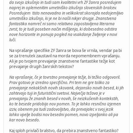
da svojo izkušnjo in tudi sam kvalitetni vrh ZF žanra posredujem
naprej in oplemenitim umetniško izkušnjo slovenskih bralcev.
Posredujem tisto nenavadno in velikokrat skorajda nedojemljivo
umetniško izkušnjo, ki je ne bi našli nikjer drugje. Znanstvena
fantastika namreč ni samo relativno zapostavljena literarna
zvrst, to je tudi poseben način mišljenja, ki dobesedno odstira
nove horizonte in ponuja pogled na vsakdanje življenje v novi
luči.
Na vprašanje specifike ZF žanra se bova še vrnila, vendar pa bi
se za trenutek zaustavil na morda nepomembnem vprašanju.
Ali je po tvojem prevajanje znanstvene fantastike težje kot
prevajanje drugih žanrskih tekstov?
Na vprašanje, če je tovrstno prevajanje težje, bi težko odgovoril.
Prav gotovo je izredno specifično. Pri tem ne gre toliko za
prevajanje nekakšnih novih skovank, dejansko novih besed, ki jih
zahtevajo tuji in futuristični svetovi. Največja težava je v
prevajanju že znanih besed v novih, še neizkušenih kontekstih,
ko te besede pridobijo nov pomen. To je lahko resnično izjemen
izziv, obenem pa tudi zadovoljstvo, da prevajalec v svoj jezik
lahko vpelje bodisi nov besedni pomen, novo izpeljanko ali pa
kar novo besedo.
Kaj sploh privlači bralstvo, da prebira znanstveno fantastiko?