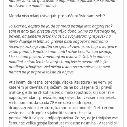
nadaljevati in so ga sčasoma popolnoma opustili. Kar se pozna
predvsem na mladih rodovih.
Menda niso mladi ustvarjalci prepuščeni čisto sami sebi?
To sicer ne, dejstvo pa je, da se mora pisanja lotiti najprej vsak
sam in nato tudi prestati vajeniško dobo. Samo za ilustracijo naj
povem, da sleherni avtor, ki naslovi svoj literarni prispevek na
revijo Življenje in tehniko, prejme pisni odgovor s podrobno
recenzijo, zakaj je zgodba sprejeta ali zavrnjena. To je avtorjem v
veliko pomoč. V načrtu imam tudi krožke kreativnega pisanja,
kjer se bom povezal z mentorji po osnovnih šolah in potem z
mladimi, neizkušenimi avtorji skupaj tekste ovrednotil in jim
predlagal izboljšave. Nekakšno ustno recenzentsvo, osnovni
namen pa je priprava teksta za objavo.
Vtis imam, da resna, osrednja, visoka literatura - ne vem, po
katerem pridevniku naj sežem, da ne bo užaljena, ti ji praviš
matica- gleda na ZF kot na svojo malo sopotnico, ki ji sicer ni v
napoto, vendar ji privošči komaj kaj več kot vzvišen nasmešek.
Ali to pomeni, da spada ZF v nekakšno odrinjeno,
drugorazredno literaturo, kamor bi bilo mogoče šteti recimo
vesterne in (drugo) trivijalno literaturo - če je ta
pomisel/delitev sprejemljiva/pravilna. Zdi se, da je trivijalno vse
čemur se velika gospa literatura milostno nasmiha. (V resnici si