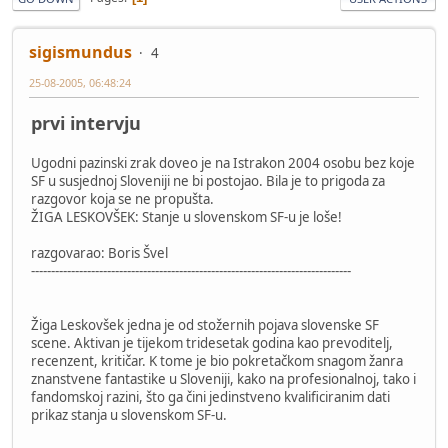
sigismundus
4
25-08-2005, 06:48:24
prvi intervju
Ugodni pazinski zrak doveo je na Istrakon 2004 osobu bez koje
SF u susjednoj Sloveniji ne bi postojao. Bila je to prigoda za
razgovor koja se ne propušta.
ŽIGA LESKOVŠEK: Stanje u slovenskom SF-u je loše!
razgovarao: Boris Švel
--------------------------------------------------------------------------------
Žiga Leskovšek jedna je od stožernih pojava slovenske SF
scene. Aktivan je tijekom tridesetak godina kao prevoditelj,
recenzent, kritičar. K tome je bio pokretačkom snagom žanra
znanstvene fantastike u Sloveniji, kako na profesionalnoj, tako i
fandomskoj razini, što ga čini jedinstveno kvalificiranim dati
prikaz stanja u slovenskom SF-u.