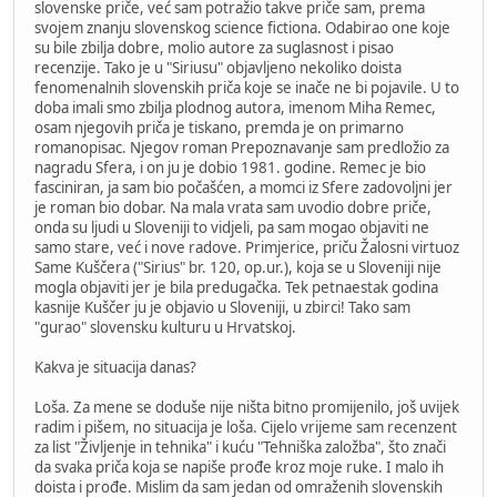
slovenske priče, već sam potražio takve priče sam, prema
svojem znanju slovenskog science fictiona. Odabirao one koje
su bile zbilja dobre, molio autore za suglasnost i pisao
recenzije. Tako je u "Siriusu" objavljeno nekoliko doista
fenomenalnih slovenskih priča koje se inače ne bi pojavile. U to
doba imali smo zbilja plodnog autora, imenom Miha Remec,
osam njegovih priča je tiskano, premda je on primarno
romanopisac. Njegov roman Prepoznavanje sam predložio za
nagradu Sfera, i on ju je dobio 1981. godine. Remec je bio
fasciniran, ja sam bio počašćen, a momci iz Sfere zadovoljni jer
je roman bio dobar. Na mala vrata sam uvodio dobre priče,
onda su ljudi u Sloveniji to vidjeli, pa sam mogao objaviti ne
samo stare, već i nove radove. Primjerice, priču Žalosni virtuoz
Same Kuščera ("Sirius" br. 120, op.ur.), koja se u Sloveniji nije
mogla objaviti jer je bila predugačka. Tek petnaestak godina
kasnije Kuščer ju je objavio u Sloveniji, u zbirci! Tako sam
"gurao" slovensku kulturu u Hrvatskoj.
Kakva je situacija danas?
Loša. Za mene se doduše nije ništa bitno promijenilo, još uvijek
radim i pišem, no situacija je loša. Cijelo vrijeme sam recenzent
za list "Življenje in tehnika" i kuću "Tehniška založba", što znači
da svaka priča koja se napiše prođe kroz moje ruke. I malo ih
doista i prođe. Mislim da sam jedan od omraženih slovenskih