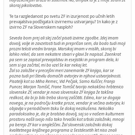
skoraj pikolovstvo.
Te ta razgledanost po svetu ZF in izurjenost po učnih letih
prevajalstva podžigata k izvirnemu ustvarjanju? In kako je z
izvirno ZF na Slovenskem nasploh?
Seveda bom prej ali slej začel pisati izvirne zgodbe. Idej imam
dovolj, volje in zavzetosti tudi in prepričan sem, da bodo tudi moji
prozni teksti vredni branja. Marsikaj imam v mislih, skoraj bi
lahko rekel, da sem nekatere stvari v glavi že napisal. Zaenkrat
pa sem se zapisal prevajalstvu in esejistiki in program dela, ki
sem si ga začrtal, mi bo vzel še kar nekaj let.
Žal so založbe v precejšni meri zanemarile ZF knjigo, kar se
pozna tudi pri številu domačih avtorjev in njihovi ustvarjalnosti.
Pisatelji kot so Miha Remec, Vid Pečjak, Samo Kuščer, Franjo
Puncer, Marjan Tomšič, Frane Tomšič tvorijo nekakšno hrbtenico
slovenske ZF, vendar je nova slovenska ZF knjiga že takšna
redkost, da bi jo bilo treba skoraj zaščititi. Edino, kar se dogaja
novega, je na področju kratke proze, vendar je večina avtorjev, ki
objavlja v periodičnem tisku še dokaj neizkušena. Nekoliko
paradoksalno je, da je bralstva dovolj, saj so v našem kulturnem
prostoru našli svojo nišo tako hrvaški kot srbski založniki, mnogi
pa berejo ZF kar v angleščini. Žal slovenski založniki dokaj
kvalitetnega knjižnega programa iz šestdesetih let niso znali