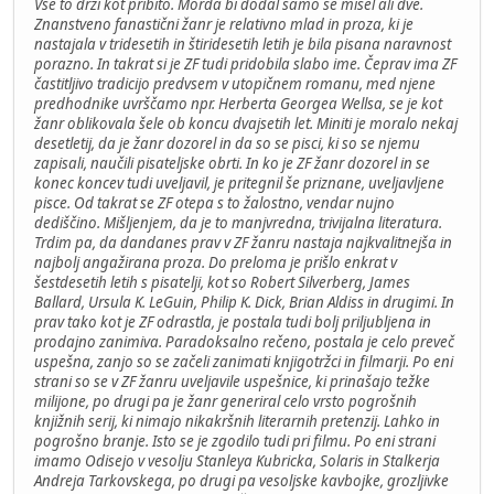
Vse to drži kot pribito. Morda bi dodal samo še misel ali dve.
Znanstveno fanastični žanr je relativno mlad in proza, ki je
nastajala v tridesetih in štiridesetih letih je bila pisana naravnost
porazno. In takrat si je ZF tudi pridobila slabo ime. Čeprav ima ZF
častitljivo tradicijo predvsem v utopičnem romanu, med njene
predhodnike uvrščamo npr. Herberta Georgea Wellsa, se je kot
žanr oblikovala šele ob koncu dvajsetih let. Miniti je moralo nekaj
desetletij, da je žanr dozorel in da so se pisci, ki so se njemu
zapisali, naučili pisateljske obrti. In ko je ZF žanr dozorel in se
konec koncev tudi uveljavil, je pritegnil še priznane, uveljavljene
pisce. Od takrat se ZF otepa s to žalostno, vendar nujno
dediščino. Mišljenjem, da je to manjvredna, trivijalna literatura.
Trdim pa, da dandanes prav v ZF žanru nastaja najkvalitnejša in
najbolj angažirana proza. Do preloma je prišlo enkrat v
šestdesetih letih s pisatelji, kot so Robert Silverberg, James
Ballard, Ursula K. LeGuin, Philip K. Dick, Brian Aldiss in drugimi. In
prav tako kot je ZF odrastla, je postala tudi bolj priljubljena in
prodajno zanimiva. Paradoksalno rečeno, postala je celo preveč
uspešna, zanjo so se začeli zanimati knjigotržci in filmarji. Po eni
strani so se v ZF žanru uveljavile uspešnice, ki prinašajo težke
milijone, po drugi pa je žanr generiral celo vrsto pogrošnih
knjižnih serij, ki nimajo nikakršnih literarnih pretenzij. Lahko in
pogrošno branje. Isto se je zgodilo tudi pri filmu. Po eni strani
imamo Odisejo v vesolju Stanleya Kubricka, Solaris in Stalkerja
Andreja Tarkovskega, po drugi pa vesoljske kavbojke, grozljivke