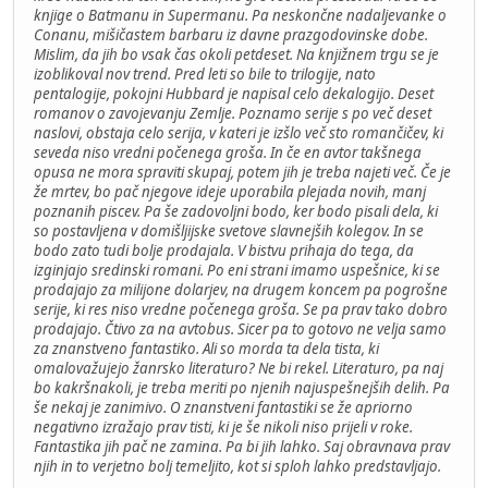
knjige o Batmanu in Supermanu. Pa neskončne nadaljevanke o
Conanu, mišičastem barbaru iz davne prazgodovinske dobe.
Mislim, da jih bo vsak čas okoli petdeset. Na knjižnem trgu se je
izoblikoval nov trend. Pred leti so bile to trilogije, nato
pentalogije, pokojni Hubbard je napisal celo dekalogijo. Deset
romanov o zavojevanju Zemlje. Poznamo serije s po več deset
naslovi, obstaja celo serija, v kateri je izšlo več sto romančičev, ki
seveda niso vredni počenega groša. In če en avtor takšnega
opusa ne mora spraviti skupaj, potem jih je treba najeti več. Če je
že mrtev, bo pač njegove ideje uporabila plejada novih, manj
poznanih piscev. Pa še zadovoljni bodo, ker bodo pisali dela, ki
so postavljena v domišljijske svetove slavnejših kolegov. In se
bodo zato tudi bolje prodajala. V bistvu prihaja do tega, da
izginjajo sredinski romani. Po eni strani imamo uspešnice, ki se
prodajajo za milijone dolarjev, na drugem koncem pa pogrošne
serije, ki res niso vredne počenega groša. Se pa prav tako dobro
prodajajo. Čtivo za na avtobus. Sicer pa to gotovo ne velja samo
za znanstveno fantastiko. Ali so morda ta dela tista, ki
omalovažujejo žanrsko literaturo? Ne bi rekel. Literaturo, pa naj
bo kakršnakoli, je treba meriti po njenih najuspešnejših delih. Pa
še nekaj je zanimivo. O znanstveni fantastiki se že apriorno
negativno izražajo prav tisti, ki je še nikoli niso prijeli v roke.
Fantastika jih pač ne zamina. Pa bi jih lahko. Saj obravnava prav
njih in to verjetno bolj temeljito, kot si sploh lahko predstavljajo.