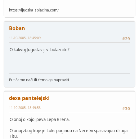
https://ljudska_splacina.com/
Boban
11-10-2005, 18:45:09
#29
O kakvoj Jugoslaviji vi bulaznite?
Put ćemo naći ili ćemo ga napraviti.
dexa pantelejski
11-10-2005, 18:49:53
#30
O onoj o kojoj peva Lepa Brena.
O onoj zbog koje je Luks poginuo na Neretvi spasavajuci druga
Titu.