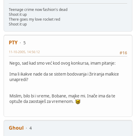
Teenage crime now fashion's dead
Shoot it up
There goes my love rocket red
Shoot it up
PTY
5
11-10-2005, 14:56:12
#16
Nego, sad kad smo već kod ovog konkursa, imam pitanje:
Ima li ikakve nade da se sistem bodovanja i žiriranja malkice
unapredi?
Mislim, bilo bi i vreme, Bobane, majke mi. Inače ima da te
optuže da zaostaješ za vremenom.
Ghoul
4