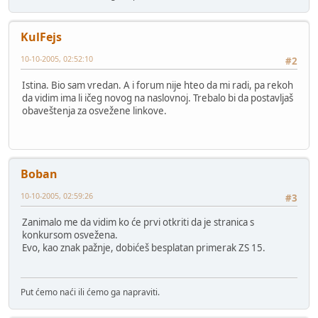
KulFejs
10-10-2005, 02:52:10
#2
Istina. Bio sam vredan. A i forum nije hteo da mi radi, pa rekoh
da vidim ima li ičeg novog na naslovnoj. Trebalo bi da postavljaš
obaveštenja za osvežene linkove.
Boban
10-10-2005, 02:59:26
#3
Zanimalo me da vidim ko će prvi otkriti da je stranica s
konkursom osvežena.
Evo, kao znak pažnje, dobićeš besplatan primerak ZS 15.
Put ćemo naći ili ćemo ga napraviti.