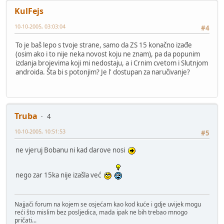
KulFejs
10-10-2005, 03:03:04
#4
To je baš lepo s tvoje strane, samo da ZS 15 konačno izađe
(osim ako i to nije neka novost koju ne znam), pa da popunim
izdanja brojevima koji mi nedostaju, a i Crnim cvetom i Slutnjom
androida. Šta bi s potonjim? Je l' dostupan za naručivanje?
Truba
4
10-10-2005, 10:51:53
#5
ne vjeruj Bobanu ni kad darove nosi
nego zar 15ka nije izašla već
Najjači forum na kojem se osjećam kao kod kuće i gdje uvijek mogu
reći što mislim bez posljedica, mada ipak ne bih trebao mnogo
pričati...