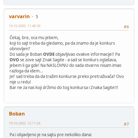
varvarin
5
10-10-2005, 11:48:30
#6
Čekaj, bre, oca mu jebem,
koji to sajt treba da gledamo, pa da znamo da je konkurs
obnovljen?
Do sada je Boban
OVDE
objavljivao ovakve informacije!! Pa
OVO
se zove sajt Znak Sagite - a sad se konkurs oglašava,
jebem li ga gde! Na NASLOVNU do sada stvarno nisam imao
razloga da idem...
Jel' sad treba da da tražim konkurse preko pretraživača? Ovo
nije u redu!
Bar ne za nas koji držimo do tog konkursa i Znaka Sagite!!!
Boban
10-10-2005, 12:11:24
#7
Pa i objavljeno je na sajtu pre nekoliko dana: