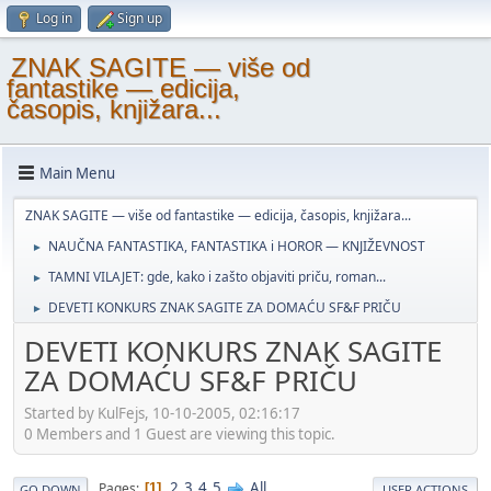
Log in
Sign up
ZNAK SAGITE — više od
fantastike — edicija,
časopis, knjižara...
Main Menu
ZNAK SAGITE — više od fantastike — edicija, časopis, knjižara...
NAUČNA FANTASTIKA, FANTASTIKA i HOROR — KNJIŽEVNOST
►
TAMNI VILAJET: gde, kako i zašto objaviti priču, roman...
►
DEVETI KONKURS ZNAK SAGITE ZA DOMAĆU SF&F PRIČU
►
DEVETI KONKURS ZNAK SAGITE
ZA DOMAĆU SF&F PRIČU
Started by KulFejs, 10-10-2005, 02:16:17
0 Members and 1 Guest are viewing this topic.
2
3
4
5
All
Pages
1
GO DOWN
USER ACTIONS