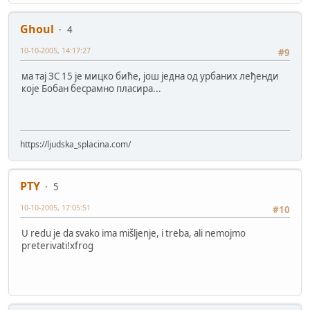
Ghoul
4
10-10-2005, 14:17:27
#9
ма тај ЗС 15 је мицко биће, још једна од урбаних леђенди
које Бобан бесрамно пласира...
https://ljudska_splacina.com/
PTY
5
10-10-2005, 17:05:51
#10
U redu je da svako ima mišljenje, i treba, ali nemojmo
preterivati!xfrog