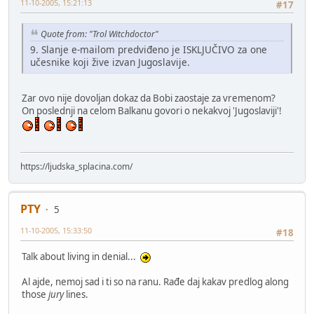
11-10-2005, 15:21:13
#17
Quote from: "Trol Witchdoctor"
9. Slanje e-mailom predviđeno je ISKLJUČIVO za one
učesnike koji žive izvan Jugoslavije.
Zar ovo nije dovoljan dokaz da Bobi zaostaje za vremenom?
On poslednji na celom Balkanu govori o nekakvoj 'Jugoslaviji'!
https://ljudska_splacina.com/
PTY
5
11-10-2005, 15:33:50
#18
Talk about living in denial...
Al ajde, nemoj sad i ti so na ranu. Rađe daj kakav predlog along
those
jury
lines.