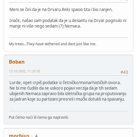
Meni se čini da je na Drvaru
Reks
spasio tita i bio ranjen.
Inače, našao sam podatak da je u desantu na Drvar poginulo ni
manje ni više nego sedam (7) Nemaca.
My trees...They have withered and died just like me.
Boban
12-10-2005, 11:29:30
#43
Lurde, opet crpiš podatke iz četničko/monarhističkih izvora.
Ne bi me čudilo da se uskoro pojavi verzija da je tih sedam
ubijenih Nemaca zapravo bila izletnička grupa na proputovanju
za Jadran koje su partizani presreli i mučki dotukli na spavanju.
Put ćemo naći ili ćemo ga napraviti.
morbius
4