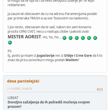
bi mogo da se isprsis i sa neko beloputo izdanje jer te lepo
reklamiram.
Ja zauzvrat obecavam da cu na adresu Paramecijuma poslati
par primeraka TRASH-a sa sve Tozovcem na naslovnici.
I jos nesto, obecavam da te sad, nakon sto sam konacno
procito CRNI CVET, necu u nastupu zlobe i pakosti zvati
MISTER AORIST
. Ho, ho, ho...
PS.
Ej, posto ja nisam iz
Jugaslavije
vec iz
Srbije i Crne Gore
da li to
znaci da pricu za konkurs mogu poslati
Mailom
?
dexa pantelejski
11-10-2005, 16:40:22
#23
LIBEAT
Dovoljno sažaljenja da ih poštediš mučenja svojom
prozom?