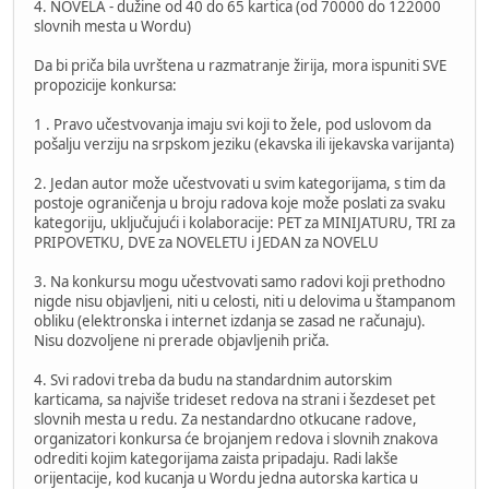
4. NOVELA - dužine od 40 do 65 kartica (od 70000 do 122000
slovnih mesta u Wordu)
Da bi priča bila uvrštena u razmatranje žirija, mora ispuniti SVE
propozicije konkursa:
1 . Pravo učestvovanja imaju svi koji to žele, pod uslovom da
pošalju verziju na srpskom jeziku (ekavska ili ijekavska varijanta)
2. Jedan autor može učestvovati u svim kategorijama, s tim da
postoje ograničenja u broju radova koje može poslati za svaku
kategoriju, uključujući i kolaboracije: PET za MINIJATURU, TRI za
PRIPOVETKU, DVE za NOVELETU i JEDAN za NOVELU
3. Na konkursu mogu učestvovati samo radovi koji prethodno
nigde nisu objavljeni, niti u celosti, niti u delovima u štampanom
obliku (elektronska i internet izdanja se zasad ne računaju).
Nisu dozvoljene ni prerade objavljenih priča.
4. Svi radovi treba da budu na standardnim autorskim
karticama, sa najviše trideset redova na strani i šezdeset pet
slovnih mesta u redu. Za nestandardno otkucane radove,
organizatori konkursa će brojanjem redova i slovnih znakova
odrediti kojim kategorijama zaista pripadaju. Radi lakše
orijentacije, kod kucanja u Wordu jedna autorska kartica u