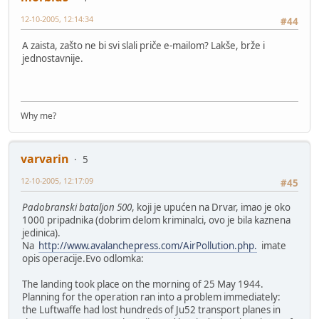
12-10-2005, 12:14:34
#44
A zaista, zašto ne bi svi slali priče e-mailom? Lakše, brže i
jednostavnije.
Why me?
varvarin
5
12-10-2005, 12:17:09
#45
Padobranski bataljon 500
, koji je upućen na Drvar, imao je oko
1000 pripadnika (dobrim delom kriminalci, ovo je bila kaznena
jedinica).
Na
http://www.avalanchepress.com/AirPollution.php.
imate
opis operacije.Evo odlomka:
The landing took place on the morning of 25 May 1944.
Planning for the operation ran into a problem immediately:
the Luftwaffe had lost hundreds of Ju52 transport planes in