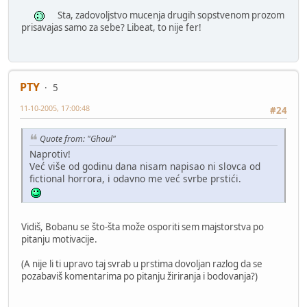
Sta, zadovoljstvo mucenja drugih sopstvenom prozom
prisavajas samo za sebe? Libeat, to nije fer!
PTY
5
11-10-2005, 17:00:48
#24
Quote from: "Ghoul"
Naprotiv!
Već više od godinu dana nisam napisao ni slovca od
fictional horrora, i odavno me već svrbe prstići.
Vidiš, Bobanu se što-šta može osporiti sem majstorstva po
pitanju motivacije.
(A nije li ti upravo taj svrab u prstima dovoljan razlog da se
pozabaviš komentarima po pitanju žiriranja i bodovanja?)