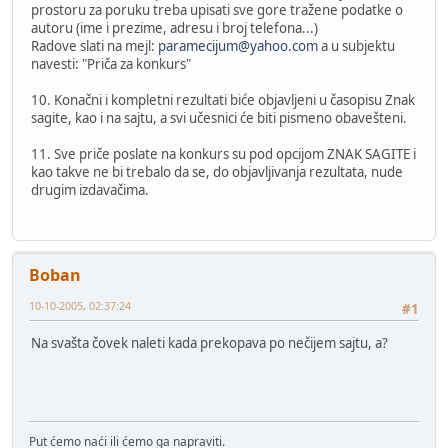
prostoru za poruku treba upisati sve gore tražene podatke o
autoru (ime i prezime, adresu i broj telefona...)
Radove slati na mejl:
paramecijum@yahoo.com
a u subjektu
navesti: "Priča za konkurs"
10. Konačni i kompletni rezultati biće objavljeni u časopisu Znak
sagite, kao i na sajtu, a svi učesnici će biti pismeno obavešteni.
11. Sve priče poslate na konkurs su pod opcijom ZNAK SAGITE i
kao takve ne bi trebalo da se, do objavljivanja rezultata, nude
drugim izdavačima.
Boban
10-10-2005, 02:37:24
#1
Na svašta čovek naleti kada prekopava po nečijem sajtu, a?
Put ćemo naći ili ćemo ga napraviti.