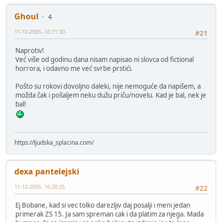
Ghoul
4
11-10-2005, 16:11:30
#21
Naprotiv!
Već više od godinu dana nisam napisao ni slovca od fictional
horrora, i odavno me već svrbe prstići.
Pošto su rokovi dovoljno daleki, nije nemoguće da napišem, a
možda čak i pošaljem neku dužu priču/novelu. Kad je bal, nek je
bal!
https://ljudska_splacina.com/
dexa pantelejski
11-10-2005, 16:20:25
#22
Ej Bobane, kad si vec tolko darezljiv daj posalji i meni jedan
primerak ZS 15. Ja sam spreman cak i da platim za njega. Mada