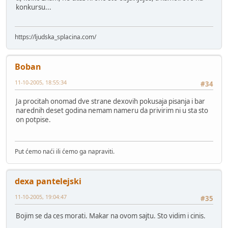
konkursu...
https://ljudska_splacina.com/
Boban
11-10-2005, 18:55:34
#34
Ja procitah onomad dve strane dexovih pokusaja pisanja i bar
narednih deset godina nemam nameru da privirim ni u sta sto
on potpise.
Put ćemo naći ili ćemo ga napraviti.
dexa pantelejski
11-10-2005, 19:04:47
#35
Bojim se da ces morati. Makar na ovom sajtu. Sto vidim i cinis.