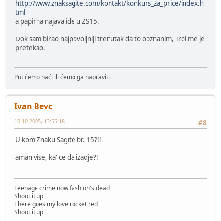
http://www.znaksagite.com/kontakt/konkurs_za_price/index.h
tml
a papirna najava ide u ZS15.
Dok sam birao najpovoljniji trenutak da to obznanim, Trol me je
pretekao.
Put ćemo naći ili ćemo ga napraviti.
Ivan Bevc
10-10-2005, 13:55:18
#8
U kom Znaku Sagite br. 15?!!
aman vise, ka' ce da izadje?!
Teenage crime now fashion's dead
Shoot it up
There goes my love rocket red
Shoot it up