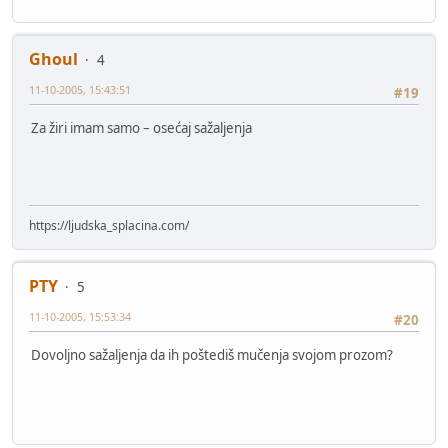
Ghoul
4
11-10-2005, 15:43:51
#19
Za žiri imam samo – osećaj sažaljenja
https://ljudska_splacina.com/
PTY
5
11-10-2005, 15:53:34
#20
Dovoljno sažaljenja da ih poštediš mučenja svojom prozom?