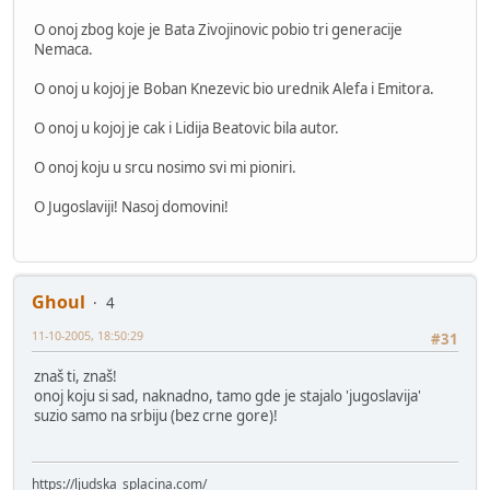
O onoj zbog koje je Bata Zivojinovic pobio tri generacije
Nemaca.
O onoj u kojoj je Boban Knezevic bio urednik Alefa i Emitora.
O onoj u kojoj je cak i Lidija Beatovic bila autor.
O onoj koju u srcu nosimo svi mi pioniri.
O Jugoslaviji! Nasoj domovini!
Ghoul
4
11-10-2005, 18:50:29
#31
znaš ti, znaš!
onoj koju si sad, naknadno, tamo gde je stajalo 'jugoslavija'
suzio samo na srbiju (bez crne gore)!
https://ljudska_splacina.com/