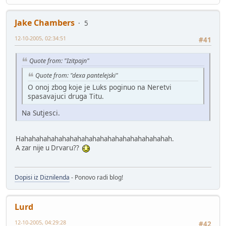
Jake Chambers
5
12-10-2005, 02:34:51
#41
Quote from: "Izitpajn"
Quote from: "dexa pantelejski"
O onoj zbog koje je Luks poginuo na Neretvi
spasavajuci druga Titu.
Na Sutjesci.
Hahahahahahahahahahahahahahahahahahahahah.
A zar nije u Drvaru??
Dopisi iz Diznilenda
- Ponovo radi blog!
Lurd
12-10-2005, 04:29:28
#42