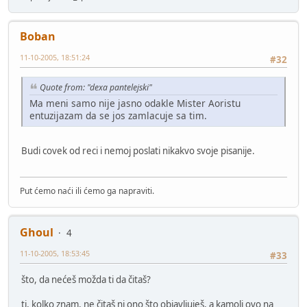
Boban
11-10-2005, 18:51:24
#32
Quote from: "dexa pantelejski"
Ma meni samo nije jasno odakle Mister Aoristu
entuzijazam da se jos zamlacuje sa tim.
Budi covek od reci i nemoj poslati nikakvo svoje pisanije.
Put ćemo naći ili ćemo ga napraviti.
Ghoul
4
11-10-2005, 18:53:45
#33
što, da nećeš možda ti da čitaš?
ti, kolko znam, ne čitaš ni ono što objavljuješ, a kamoli ovo na