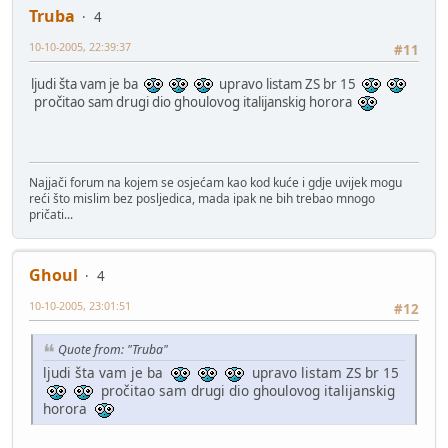
Truba
4
10-10-2005, 22:39:37
#11
ljudi šta vam je ba
upravo listam ZS br 15
pročitao sam drugi dio ghoulovog italijanskig horora
Najjači forum na kojem se osjećam kao kod kuće i gdje uvijek mogu
reći što mislim bez posljedica, mada ipak ne bih trebao mnogo
pričati...
Ghoul
4
10-10-2005, 23:01:51
#12
Quote from: "Truba"
ljudi šta vam je ba
upravo listam ZS br 15
pročitao sam drugi dio ghoulovog italijanskig
horora