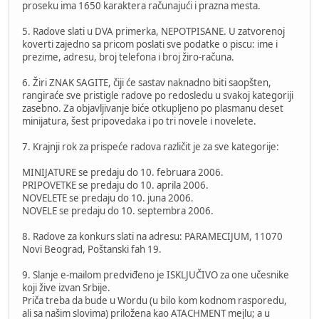
proseku ima 1650 karaktera računajući i prazna mesta.
5. Radove slati u DVA primerka, NEPOTPISANE. U zatvorenoj
koverti zajedno sa pricom poslati sve podatke o piscu: ime i
prezime, adresu, broj telefona i broj žiro-računa.
6. Žiri ZNAK SAGITE, čiji će sastav naknadno biti saopšten,
rangiraće sve pristigle radove po redosledu u svakoj kategoriji
zasebno. Za objavljivanje biće otkupljeno po plasmanu deset
minijatura, šest pripovedaka i po tri novele i novelete.
7. Krajnji rok za prispeće radova različit je za sve kategorije:
MINIJATURE se predaju do 10. februara 2006.
PRIPOVETKE se predaju do 10. aprila 2006.
NOVELETE se predaju do 10. juna 2006.
NOVELE se predaju do 10. septembra 2006.
8. Radove za konkurs slati na adresu: PARAMECIJUM, 11070
Novi Beograd, Poštanski fah 19.
9. Slanje e-mailom predviđeno je ISKLJUČIVO za one učesnike
koji žive izvan Srbije.
Priča treba da bude u Wordu (u bilo kom kodnom rasporedu,
ali sa našim slovima) priložena kao ATACHMENT mejlu; a u