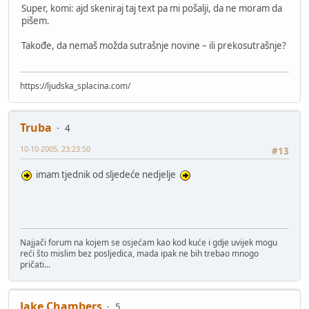
Super, komi: ajd skeniraj taj text pa mi pošalji, da ne moram da
pišem.
Takođe, da nemaš možda sutrašnje novine – ili prekosutrašnje?
https://ljudska_splacina.com/
Truba
4
10-10-2005, 23:23:50
#13
imam tjednik od sljedeće nedjelje
Najjači forum na kojem se osjećam kao kod kuće i gdje uvijek mogu
reći što mislim bez posljedica, mada ipak ne bih trebao mnogo
pričati...
Jake Chambers
5