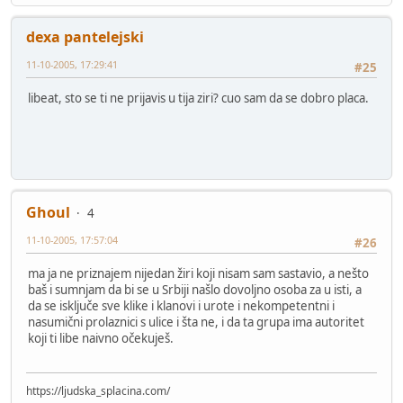
dexa pantelejski
11-10-2005, 17:29:41
#25
libeat, sto se ti ne prijavis u tija ziri? cuo sam da se dobro placa.
Ghoul
4
11-10-2005, 17:57:04
#26
ma ja ne priznajem nijedan žiri koji nisam sam sastavio, a nešto
baš i sumnjam da bi se u Srbiji našlo dovoljno osoba za u isti, a
da se isključe sve klike i klanovi i urote i nekompetentni i
nasumični prolaznici s ulice i šta ne, i da ta grupa ima autoritet
koji ti libe naivno očekuješ.
https://ljudska_splacina.com/