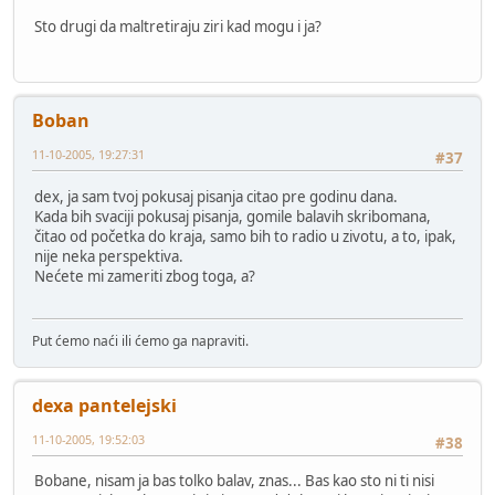
Sto drugi da maltretiraju ziri kad mogu i ja?
Boban
11-10-2005, 19:27:31
#37
dex, ja sam tvoj pokusaj pisanja citao pre godinu dana.
Kada bih svaciji pokusaj pisanja, gomile balavih skribomana,
čitao od početka do kraja, samo bih to radio u zivotu, a to, ipak,
nije neka perspektiva.
Nećete mi zameriti zbog toga, a?
Put ćemo naći ili ćemo ga napraviti.
dexa pantelejski
11-10-2005, 19:52:03
#38
Bobane, nisam ja bas tolko balav, znas... Bas kao sto ni ti nisi