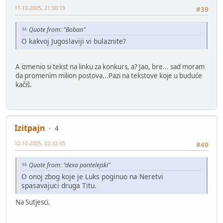
11-10-2005, 21:00:19
#39
Quote from: "Boban"
O kakvoj Jugoslaviji vi bulaznite?
A izmenio si tekst na linku za konkurs, a? Jao, bre... sad moram
da promenim milion postova...Pazi na tekstove koje u buduće
kačiš.
Izitpajn
4
12-10-2005, 02:32:45
#40
Quote from: "dexa pantelejski"
O onoj zbog koje je Luks poginuo na Neretvi
spasavajuci druga Titu.
Na Sutjesci.