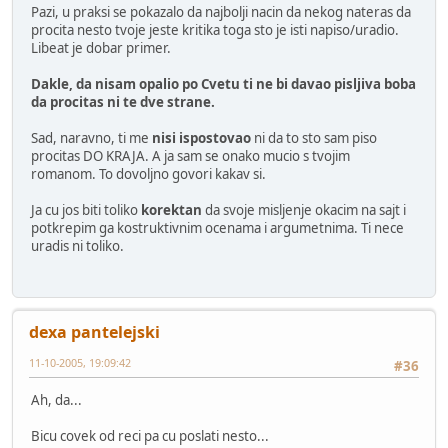
Pazi, u praksi se pokazalo da najbolji nacin da nekog nateras da
procita nesto tvoje jeste kritika toga sto je isti napiso/uradio.
Libeat je dobar primer.
Dakle, da nisam opalio po Cvetu ti ne bi davao pisljiva boba
da procitas ni te dve strane.
Sad, naravno, ti me
nisi ispostovao
ni da to sto sam piso
procitas DO KRAJA. A ja sam se onako mucio s tvojim
romanom. To dovoljno govori kakav si.
Ja cu jos biti toliko
korektan
da svoje misljenje okacim na sajt i
potkrepim ga kostruktivnim ocenama i argumetnima. Ti nece
uradis ni toliko.
dexa pantelejski
11-10-2005, 19:09:42
#36
Ah, da...
Bicu covek od reci pa cu poslati nesto...