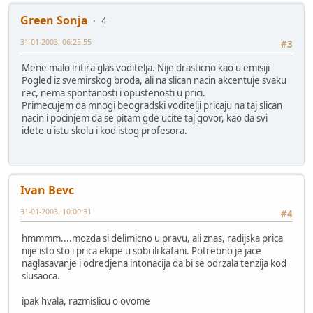
Green Sonja
4
31-01-2003, 06:25:55
#3
Mene malo iritira glas voditelja. Nije drasticno kao u emisiji
Pogled iz svemirskog broda, ali na slican nacin akcentuje svaku
rec, nema spontanosti i opustenosti u prici.
Primecujem da mnogi beogradski voditelji pricaju na taj slican
nacin i pocinjem da se pitam gde ucite taj govor, kao da svi
idete u istu skolu i kod istog profesora.
Ivan Bevc
31-01-2003, 10:00:31
#4
hmmmm....mozda si delimicno u pravu, ali znas, radijska prica
nije isto sto i prica ekipe u sobi ili kafani. Potrebno je jace
naglasavanje i odredjena intonacija da bi se odrzala tenzija kod
slusaoca.
ipak hvala, razmislicu o ovome