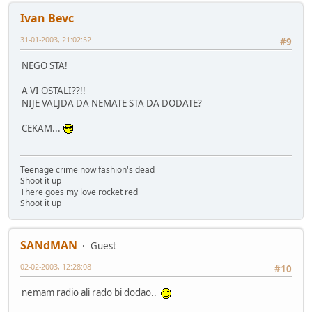
Ivan Bevc
31-01-2003, 21:02:52
#9
NEGO STA!
A VI OSTALI??!!
NIJE VALJDA DA NEMATE STA DA DODATE?
CEKAM...
Teenage crime now fashion's dead
Shoot it up
There goes my love rocket red
Shoot it up
SANdMAN
Guest
02-02-2003, 12:28:08
#10
nemam radio ali rado bi dodao..