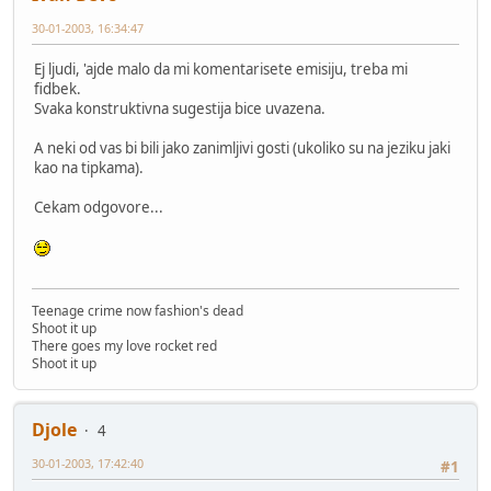
30-01-2003, 16:34:47
Ej ljudi, 'ajde malo da mi komentarisete emisiju, treba mi
fidbek.
Svaka konstruktivna sugestija bice uvazena.
A neki od vas bi bili jako zanimljivi gosti (ukoliko su na jeziku jaki
kao na tipkama).
Cekam odgovore...
Teenage crime now fashion's dead
Shoot it up
There goes my love rocket red
Shoot it up
Djole
4
30-01-2003, 17:42:40
#1