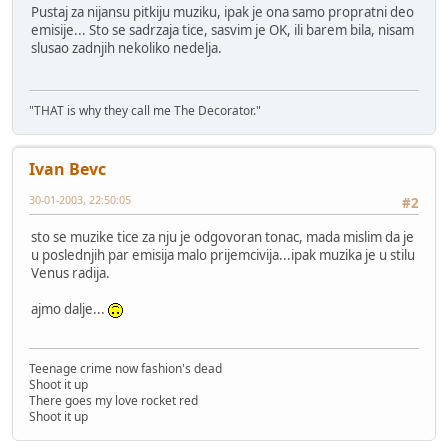
Pustaj za nijansu pitkiju muziku, ipak je ona samo propratni deo
emisije... Sto se sadrzaja tice, sasvim je OK, ili barem bila, nisam
slusao zadnjih nekoliko nedelja.
"THAT is why they call me The Decorator."
Ivan Bevc
30-01-2003, 22:50:05
#2
sto se muzike tice za nju je odgovoran tonac, mada mislim da je
u poslednjih par emisija malo prijemcivija...ipak muzika je u stilu
Venus radija.
ajmo dalje...
Teenage crime now fashion's dead
Shoot it up
There goes my love rocket red
Shoot it up