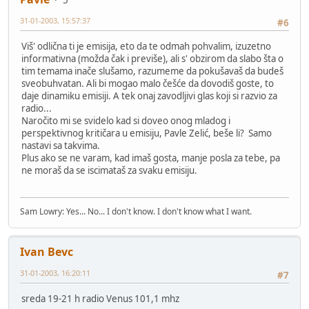
5
31-01-2003, 15:57:37
#6
Viš' odlična ti je emisija, eto da te odmah pohvalim, izuzetno
informativna (možda čak i previše), ali s' obzirom da slabo šta o
tim temama inače slušamo, razumeme da pokušavaš da budeš
sveobuhvatan. Ali bi mogao malo češće da dovodiš goste, to
daje dinamiku emisiji. A tek onaj zavodljivi glas koji si razvio za
radio...
Naročito mi se svidelo kad si doveo onog mladog i
perspektivnog kritičara u emisiju, Pavle Zelić, beše li? Samo
nastavi sa takvima.
Plus ako se ne varam, kad imaš gosta, manje posla za tebe, pa
ne moraš da se iscimataš za svaku emisiju.
Sam Lowry: Yes... No... I don't know. I don't know what I want.
Ivan Bevc
31-01-2003, 16:20:11
#7
sreda 19-21 h radio Venus 101,1 mhz