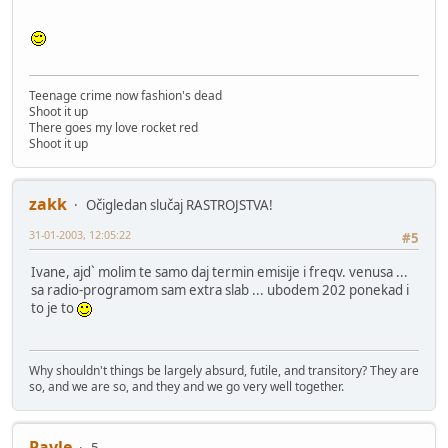
Teenage crime now fashion's dead
Shoot it up
There goes my love rocket red
Shoot it up
zakk
Očigledan slučaj RASTROJSTVA!
31-01-2003, 12:05:22
#5
Ivane, ajd` molim te samo daj termin emisije i freqv. venusa ...
sa radio-programom sam extra slab ... ubodem 202 ponekad i
to je to
Why shouldn't things be largely absurd, futile, and transitory? They are
so, and we are so, and they and we go very well together.
Pavle