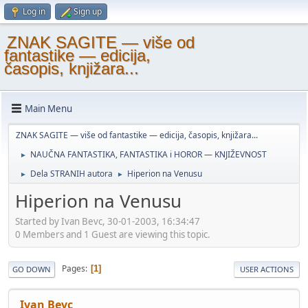
Log in
Sign up
ZNAK SAGITE — više od
fantastike — edicija,
časopis, knjižara...
Main Menu
ZNAK SAGITE — više od fantastike — edicija, časopis, knjižara...
NAUČNA FANTASTIKA, FANTASTIKA i HOROR — KNJIŽEVNOST
►
Dela STRANIH autora
Hiperion na Venusu
►
►
Hiperion na Venusu
Started by Ivan Bevc, 30-01-2003, 16:34:47
0 Members and 1 Guest are viewing this topic.
Pages
1
GO DOWN
USER ACTIONS
Ivan Bevc