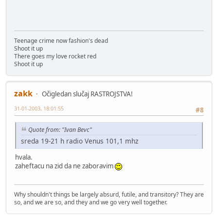
Teenage crime now fashion's dead
Shoot it up
There goes my love rocket red
Shoot it up
zakk
Očigledan slučaj RASTROJSTVA!
31-01-2003, 18:01:55
#8
Quote from: "Ivan Bevc"
sreda 19-21 h radio Venus 101,1 mhz
hvala.
zaheftacu na zid da ne zaboravim
Why shouldn't things be largely absurd, futile, and transitory? They are
so, and we are so, and they and we go very well together.