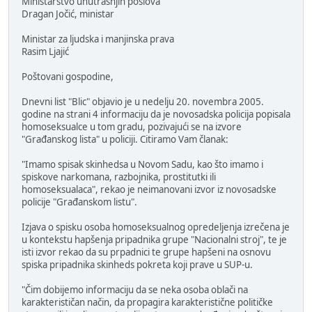
Ministarstvo unutrašnjih poslova
Dragan Jočić, ministar
Ministar za ljudska i manjinska prava
Rasim Ljajić
Poštovani gospodine,
Dnevni list "Blic" objavio je u nedelju 20. novembra 2005.
godine na strani 4 informaciju da je novosadska policija popisala
homoseksualce u tom gradu, pozivajući se na izvore
"Građanskog lista" u policiji. Citiramo Vam članak:
"Imamo spisak skinhedsa u Novom Sadu, kao što imamo i
spiskove narkomana, razbojnika, prostitutki ili
homoseksualaca", rekao je neimanovani izvor iz novosadske
policije "Građanskom listu".
Izjava o spisku osoba homoseksualnog opredeljenja izrečena je
u kontekstu hapšenja pripadnika grupe "Nacionalni stroj", te je
isti izvor rekao da su prpadnici te grupe hapšeni na osnovu
spiska pripadnika skinheds pokreta koji prave u SUP-u.
"Čim dobijemo informaciju da se neka osoba oblači na
karakterističan način, da propagira karakteristične političke