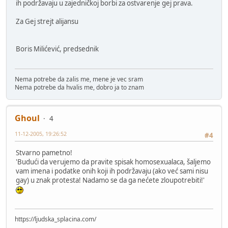
ih podržavaju u zajedničkoj borbi za ostvarenje gej prava.
Za Gej strejt alijansu
Boris Milićević, predsednik
Nema potrebe da zalis me, mene je vec sram
Nema potrebe da hvalis me, dobro ja to znam
Ghoul
4
11-12-2005, 19:26:52
#4
Stvarno pametno!
'Budući da verujemo da pravite spisak homosexualaca, šaljemo
vam imena i podatke onih koji ih podržavaju (ako već sami nisu
gay) u znak protesta! Nadamo se da ga nećete zloupotrebiti!'
https://ljudska_splacina.com/