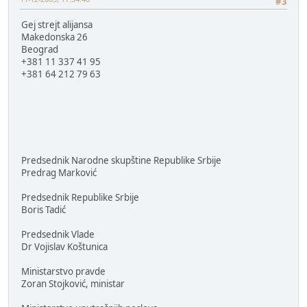
#3
Gej strejt alijansa
Makedonska 26
Beograd
+381 11 337 41 95
+381 64 212 79 63
Predsednik Narodne skupštine Republike Srbije
Predrag Marković
Predsednik Republike Srbije
Boris Tadić
Predsednik Vlade
Dr Vojislav Koštunica
Ministarstvo pravde
Zoran Stojković, ministar