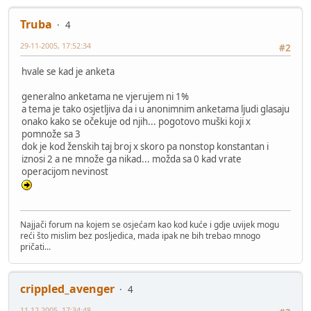
Truba
4
29-11-2005, 17:52:34
#2
hvale se kad je anketa
generalno anketama ne vjerujem ni 1%
a tema je tako osjetljiva da i u anonimnim anketama ljudi glasaju
onako kako se očekuje od njih... pogotovo muški koji x
pomnože sa 3
dok je kod ženskih taj broj x skoro pa nonstop konstantan i
iznosi 2 a ne množe ga nikad... možda sa 0 kad vrate
operacijom nevinost
Najjači forum na kojem se osjećam kao kod kuće i gdje uvijek mogu
reći što mislim bez posljedica, mada ipak ne bih trebao mnogo
pričati...
crippled_avenger
4
11-12-2005, 17:34:48