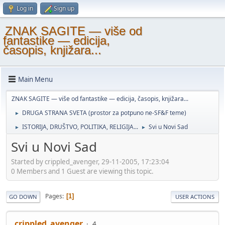
Log in
Sign up
ZNAK SAGITE — više od
fantastike — edicija,
časopis, knjižara...
Main Menu
ZNAK SAGITE — više od fantastike — edicija, časopis, knjižara...
DRUGA STRANA SVETA (prostor za potpuno ne-SF&F teme)
►
ISTORIJA, DRUŠTVO, POLITIKA, RELIGIJA...
Svi u Novi Sad
►
►
Svi u Novi Sad
Started by crippled_avenger, 29-11-2005, 17:23:04
0 Members and 1 Guest are viewing this topic.
Pages
1
GO DOWN
USER ACTIONS
crippled_avenger
4