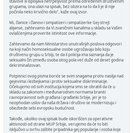
stavove ili ispoljava netrpeljivost prema određenim društvenim
grupama, ona ulazi na spisak, bez obzira na to da li je ili nije
počinila neko krivično delo", kaže ovaj izvor.
Mi, članice i članovi i simpatizeri i simpatizerke Gej-strejt
alijanse, zahtevamo da Vi zvaničnim kanalima u skladu sa Vašim
ovlašćenjima proverite istinitost ove informacije.
Zahtevamo da nam Ministarstvo unutrašnjih poslova odgovori
na koji način homoseksualne osobe ugrožavaju bilo koju
društvenu grupu u Srbiji, te da li policija ima saznanja da je
seksualni čin između osoba istog pola već duže od deset godina
dekriminalizovan.
Potpisnici ovog pisma boriće se svim snagama protiv nasilja nad
gejevima i lezbejkama i protiv seksualne diskriminacije.
Očekujemo od svih institucija kojima smo se obratili da će u
skladu sa zakonom i međunarodnim normama braniti
ravnopravnost svih građana i građanki Srbije, jer je to
neophodan uslov da naša država i društvo se modernizuju i
obezbede sebi evropsku budućnost.
Takođe, ukoliko ovaj spisak bude iskorišćen za operativne
aktivnosti od strane MUP Srbije, verujemo da će to biti
isključivo u svrhu zaštite pripadnika gej populacije i osoba koje