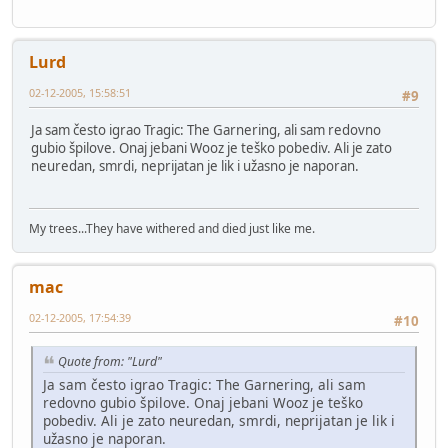
Lurd
02-12-2005, 15:58:51
#9
Ja sam često igrao Tragic: The Garnering, ali sam redovno
gubio špilove. Onaj jebani Wooz je teško pobediv. Ali je zato
neuredan, smrdi, neprijatan je lik i užasno je naporan.
My trees...They have withered and died just like me.
mac
02-12-2005, 17:54:39
#10
Quote from: "Lurd"
Ja sam često igrao Tragic: The Garnering, ali sam
redovno gubio špilove. Onaj jebani Wooz je teško
pobediv. Ali je zato neuredan, smrdi, neprijatan je lik i
užasno je naporan.