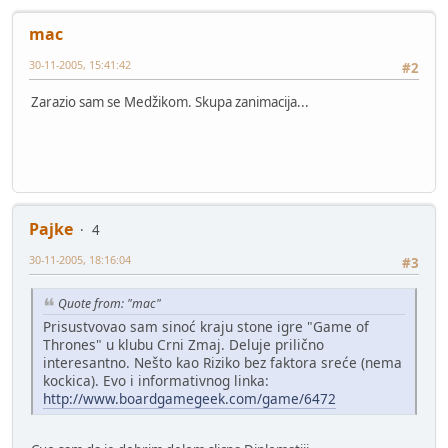
mac
30-11-2005, 15:41:42
#2
Zarazio sam se Medžikom. Skupa zanimacija...
Pajke
4
30-11-2005, 18:16:04
#3
Quote from: "mac"
Prisustvovao sam sinoć kraju stone igre "Game of
Thrones" u klubu Crni Zmaj. Deluje prilično
interesantno. Nešto kao Riziko bez faktora sreće (nema
kockica). Evo i informativnog linka:
http://www.boardgamegeek.com/game/6472