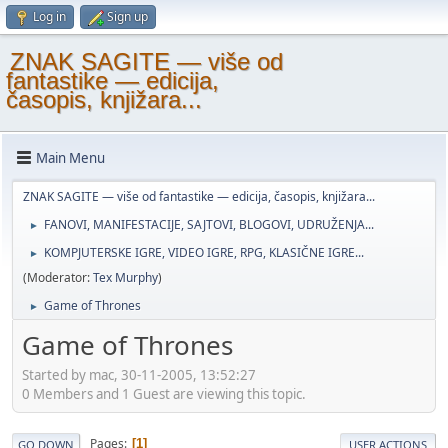
Log in
Sign up
ZNAK SAGITE — više od
fantastike — edicija,
časopis, knjižara...
Main Menu
ZNAK SAGITE — više od fantastike — edicija, časopis, knjižara...
FANOVI, MANIFESTACIJE, SAJTOVI, BLOGOVI, UDRUŽENJA...
►
KOMPJUTERSKE IGRE, VIDEO IGRE, RPG, KLASIČNE IGRE...
►
(Moderator:
Tex Murphy
)
Game of Thrones
►
Game of Thrones
Started by mac, 30-11-2005, 13:52:27
0 Members and 1 Guest are viewing this topic.
Pages
1
GO DOWN
USER ACTIONS