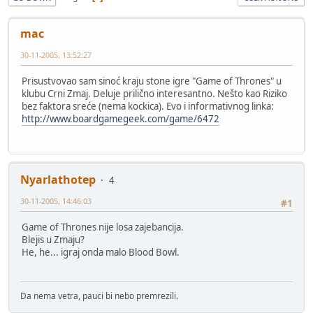
mac
30-11-2005, 13:52:27
Prisustvovao sam sinoć kraju stone igre "Game of Thrones" u
klubu Crni Zmaj. Deluje prilično interesantno. Nešto kao Riziko
bez faktora sreće (nema kockica). Evo i informativnog linka:
http://www.boardgamegeek.com/game/6472
Nyarlathotep
4
30-11-2005, 14:46:03
#1
Game of Thrones nije losa zajebancija.
Blejis u Zmaju?
He, he... igraj onda malo Blood Bowl.
Da nema vetra, pauci bi nebo premrezili.