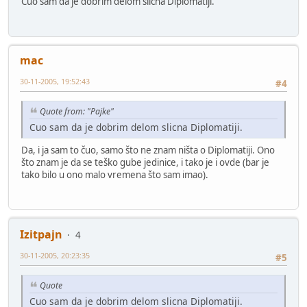
Cuo sam da je dobrim delom slicna Diplomatiji.
mac
30-11-2005, 19:52:43
#4
Quote from: "Pajke"
Cuo sam da je dobrim delom slicna Diplomatiji.
Da, i ja sam to čuo, samo što ne znam ništa o Diplomatiji. Ono
što znam je da se teško gube jedinice, i tako je i ovde (bar je
tako bilo u ono malo vremena što sam imao).
Izitpajn
4
30-11-2005, 20:23:35
#5
Quote
Cuo sam da je dobrim delom slicna Diplomatiji.