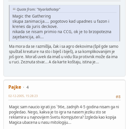
Quote from: "Nyarlathotep"
Magic the Gathering
skupa zanimacija.... pogotovo kad upadnes u fazon i
krenes da juris deckove.
nikada se nisam primio na CCG, ok je to brzopotezna
zajebancija, ali...
Ma mora da se razmišlja, čak i sa agro dekovima (špil gde samo
spuštaš kreature na sto i biješ i biješ), a sa komplikovanijim je
još gore. Moraš uvek da imaš u vidu šta protivnik može da ima
u ruci. Zeznuta stvar... A da karte koštaju, istina je...
Pajke
4
02-12-2005, 15:28:23
#8
Magic sam naucio igrati jos `96e, zadnjih 4-5 godina nisam ga ni
pogledao. Nego, kakva je to igra na nasem jeziku sto se
reklamira u najnovijem Svetu Kompjutera? Izgleda kao kopija
Magica ubacena u nasu mitologiju...