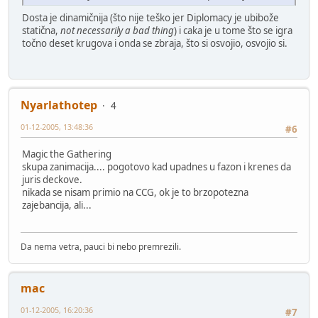
Dosta je dinamičnija (što nije teško jer Diplomacy je ubibože
statična,
not necessarily a bad thing
) i caka je u tome što se igra
točno deset krugova i onda se zbraja, što si osvojio, osvojio si.
Nyarlathotep
4
01-12-2005, 13:48:36
#6
Magic the Gathering
skupa zanimacija.... pogotovo kad upadnes u fazon i krenes da
juris deckove.
nikada se nisam primio na CCG, ok je to brzopotezna
zajebancija, ali...
Da nema vetra, pauci bi nebo premrezili.
mac
01-12-2005, 16:20:36
#7