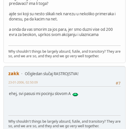
predavaci? ima li toga?
ajde svi koji su nesto slikali nek narezu u nekoliko primeraka i
donesu, pa da kacim na net.
a onda da vas smorim za jos para, jer smo duzni vise od 200
evra za beokon, uprkos svom akcijanju i ulaznicama
Why shouldn't things be largely absurd, futile, and transitory? They are
so, and we are so, and they and we go very well together.
zakk
Očigledan slučaj RASTROJSTVA!
23-01-2006, 02:50:09
#7
ehej, svi pasusi mi pocinju slovom A
Why shouldn't things be largely absurd, futile, and transitory? They are
so, and we are so, and they and we go very well together.