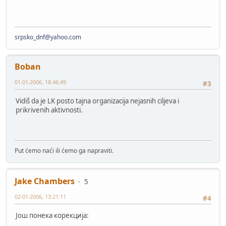
srpsko_dnf@yahoo.com
Boban
01-01-2006, 18:46:49
#3
Vidiš da je LK posto tajna organizacija nejasnih ciljeva i
prikrivenih aktivnosti.
Put ćemo naći ili ćemo ga napraviti.
Jake Chambers
5
02-01-2006, 13:21:11
#4
Још понека корекција: