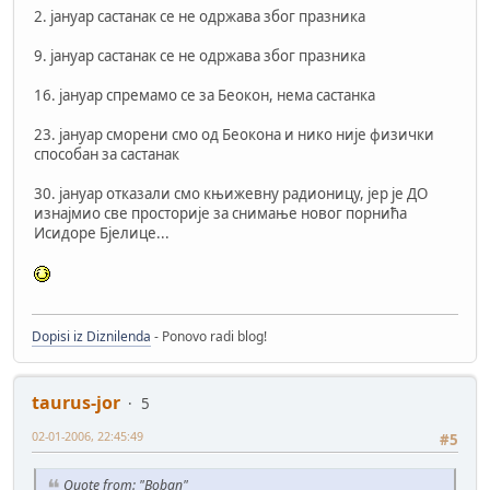
2. јануар састанак се не одржава због празника
9. јануар састанак се не одржава због празника
16. јануар спремамо се за Беокон, нема састанка
23. јануар сморени смо од Беокона и нико није физички
способан за састанак
30. јануар отказали смо књижевну радионицу, јер је ДО
изнајмио све просторије за снимање новог порнића
Исидоре Бјелице...
Dopisi iz Diznilenda
- Ponovo radi blog!
taurus-jor
5
02-01-2006, 22:45:49
#5
Quote from: "Boban"