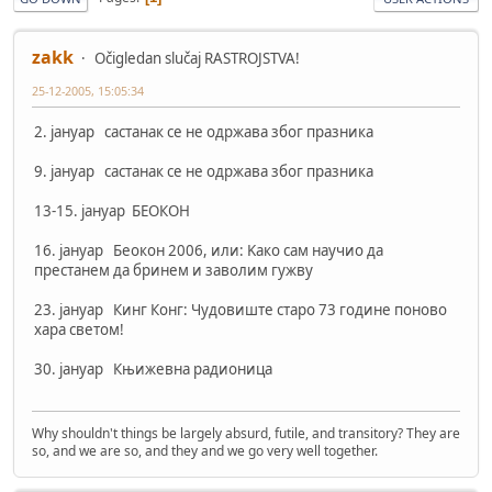
zakk
Očigledan slučaj RASTROJSTVA!
25-12-2005, 15:05:34
2. јануар састанак се не одржава због празника
9. јануар састанак се не одржава због празника
13-15. јануар БЕОКОН
16. јануар Беокон 2006, или: Kако сам научио да
престанем да бринем и заволим гужву
23. јануар Кинг Конг: Чудовиште старо 73 године поново
хара светом!
30. јануар Књижевна радионица
Why shouldn't things be largely absurd, futile, and transitory? They are
so, and we are so, and they and we go very well together.