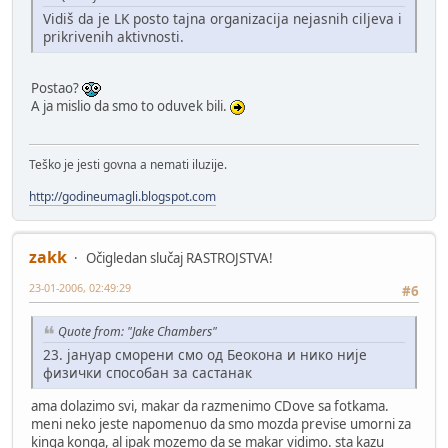
Vidiš da je LK posto tajna organizacija nejasnih ciljeva i
prikrivenih aktivnosti.
Postao?
A ja mislio da smo to oduvek bili.
Teško je jesti govna a nemati iluzije.
http://godineumagli.blogspot.com
zakk
Očigledan slučaj RASTROJSTVA!
23-01-2006, 02:49:29
#6
Quote from: "Jake Chambers"
23. јануар сморени смо од Беокона и нико није
физички способан за састанак
ama dolazimo svi, makar da razmenimo CDove sa fotkama.
meni neko jeste napomenuo da smo mozda previse umorni za
kinga konga, al ipak mozemo da se makar vidimo. sta kazu