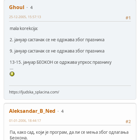
Ghoul
4
25-12-2005, 15:57:13
#1
mala korekcija:
2. јануар састанак се не одржава због празника
9. јануар састанак се не одржава због празника
13-15. јануар БЕОКОН се одржава упркос празнику
...
https://ljudska_splacina.com/
Aleksandar_B_Ned
4
01-01-2006, 18:44:17
#2
Па, како сад, који је програм, да ли се мења због одлагања
Беокона.