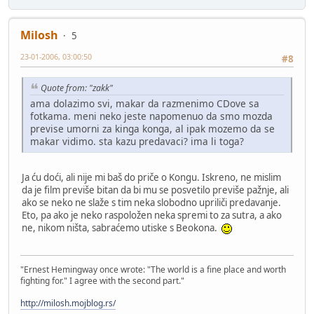
Milosh
5
23-01-2006, 03:00:50
#8
Quote from: "zakk"
ama dolazimo svi, makar da razmenimo CDove sa
fotkama. meni neko jeste napomenuo da smo mozda
previse umorni za kinga konga, al ipak mozemo da se
makar vidimo. sta kazu predavaci? ima li toga?
Ja ću doći, ali nije mi baš do priče o Kongu. Iskreno, ne mislim
da je film previše bitan da bi mu se posvetilo previše pažnje, ali
ako se neko ne slaže s tim neka slobodno upriliči predavanje.
Eto, pa ako je neko raspoložen neka spremi to za sutra, a ako
ne, nikom ništa, sabraćemo utiske s Beokona.
"Ernest Hemingway once wrote: "The world is a fine place and worth
fighting for." I agree with the second part."
http://milosh.mojblog.rs/