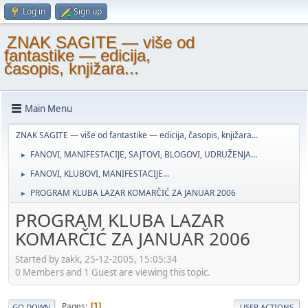
Log in
Sign up
ZNAK SAGITE — više od
fantastike — edicija,
časopis, knjižara...
Main Menu
ZNAK SAGITE — više od fantastike — edicija, časopis, knjižara...
FANOVI, MANIFESTACIJE, SAJTOVI, BLOGOVI, UDRUŽENJA...
►
FANOVI, KLUBOVI, MANIFESTACIJE...
►
PROGRAM KLUBA LAZAR KOMARČIĆ ZA JANUAR 2006
►
PROGRAM KLUBA LAZAR
KOMARČIĆ ZA JANUAR 2006
Started by zakk, 25-12-2005, 15:05:34
0 Members and 1 Guest are viewing this topic.
Pages
1
GO DOWN
USER ACTIONS