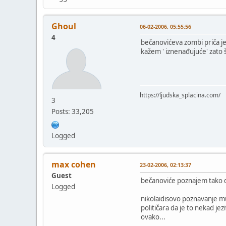
Ghoul
06-02-2006, 05:55:56
4
bečanovićeva zombi priča je
kažem ' iznenađujuće' zato 
https://ljudska_splacina.com/
3
Posts: 33,205
Logged
max cohen
23-02-2006, 02:13:37
Guest
bečanoviće poznajem tako da 
Logged
nikolaidisovo poznavanje muz
političara da je to nekad jez
ovako...