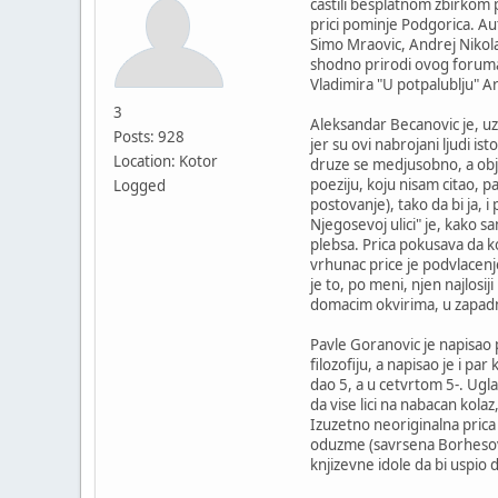
castili besplatnom zbirkom p
prici pominje Podgorica. Aut
Simo Mraovic, Andrej Nikola
shodno prirodi ovog foruma,
Vladimira "U potpalublju" Ar
3
Aleksandar Becanovic je, uz 
Posts: 928
jer su ovi nabrojani ljudi is
Location: Kotor
druze se medjusobno, a objav
poeziju, koju nisam citao, 
Logged
postovanje), tako da bi ja, i
Njegosevoj ulici" je, kako 
plebsa. Prica pokusava da k
vrhunac price je podvlacenje
je to, po meni, njen najlosi
domacim okvirima, u zapadni
Pavle Goranovic je napisao 
filozofiju, a napisao je i pa
dao 5, a u cetvrtom 5-. Ugl
da vise lici na nabacan kolaz
Izuzetno neoriginalna prica 
oduzme (savrsena Borhesova)
knjizevne idole da bi uspio d