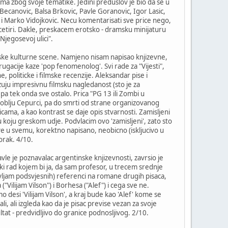
ima zbog svoje tematike. Jedini preduslov je bio da se u
 Becanovic, Balsa Brkovic, Pavle Goranovic, Igor Lasic,
 i Marko Vidojkovic. Necu komentarisati sve price nego,
cetiri. Dakle, preskacem erotsko - dramsku minijaturu
Njegosevoj ulici".
gorske kulturne scene. Namjeno nisam napisao knjizevne,
i drugacije kaze 'pop fenomenolog'. Svi rade za "Vijesti",
, politicke i filmske recenzije. Aleksandar pise i
zuju impresivnu filmsku nagledanost (sto je za
, pa tek onda sve ostalo. Prica "PG 13 ili Zombi u
groblju Cepurci, pa do smrti od strane organizovanog
ama, a kao kontrast se daje opis stvarnosti. Zamisljeni
u koju greskom udje. Podvlacim ovo 'zamisljeni', zato sto
 Sve u svemu, korektno napisano, neobicno (iskljucivo u
orak. 4/10.
vle je poznavalac argentinske knjizevnosti, zavrsio je
lski rad kojem bi ja, da sam profesor, u trecem srednje
avljam podsvjesnih) referenci na romane drugih pisaca,
"Vilijam Vilson") i Borhesa ("Alef") i cega sve ne.
 desi 'Vilijam Vilson', a kraj bude kao 'Alef' kome se
 ali izgleda kao da je pisac previse vezan za svoje
ultat - predvidljivo do granice podnosljivog. 2/10.