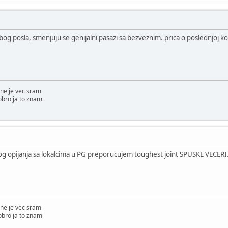
g posla, smenjuju se genijalni pasazi sa bezveznim. prica o poslednjoj kol
ne je vec sram
obro ja to znam
nog opijanja sa lokalcima u PG preporucujem toughest joint SPUSKE VECERI
ne je vec sram
obro ja to znam