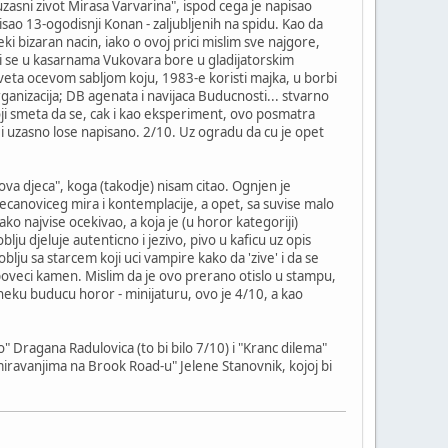
 uzasni zivot Mirasa Varvarina", ispod cega je napisao
isao 13-ogodisnji Konan - zaljubljenih na spidu. Kao da
i bizaran nacin, iako o ovoj prici mislim sve najgore,
oji se u kasarnama Vukovara bore u gladijatorskim
veta ocevom sabljom koju, 1983-e koristi majka, u borbi
rganizacija; DB agenata i navijaca Buducnosti... stvarno
, koji smeta da se, cak i kao eksperiment, ovo posmatra
) i uzasno lose napisano. 2/10. Uz ogradu da cu je opet
va djeca", koga (takodje) nisam citao. Ognjen je
ecanoviceg mira i kontemplacije, a opet, sa suvise malo
ko najvise ocekivao, a koja je (u horor kategoriji)
lju djeluje autenticno i jezivo, pivo u kaficu uz opis
oblju sa starcem koji uci vampire kako da 'zive' i da se
poveci kamen. Mislim da je ovo prerano otislo u stampu,
za neku buducu horor - minijaturu, ovo je 4/10, a kao
 so" Dragana Radulovica (to bi bilo 7/10) i "Kranc dilema"
miravanjima na Brook Road-u" Jelene Stanovnik, kojoj bi