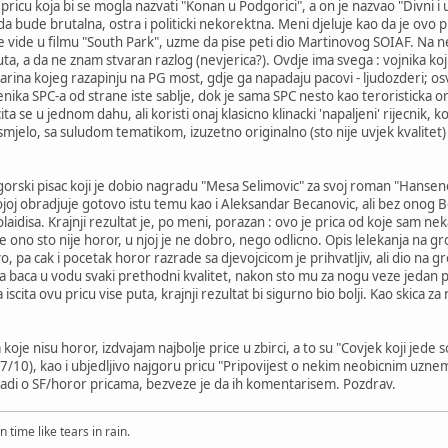
 pricu koja bi se mogla nazvati "Konan u Podgorici", a on je nazvao "Divni i
a bude brutalna, ostra i politicki nekorektna. Meni djeluje kao da je ovo p
 vide u filmu "South Park", uzme da pise peti dio Martinovog SOIAF. Na nek
uta, a da ne znam stvaran razlog (nevjerica?). Ovdje ima svega : vojnika k
ina kojeg razapinju na PG most, gdje ga napadaju pacovi - ljudozderi; os
enika SPC-a od strane iste sablje, dok je sama SPC nesto kao teroristicka o
ita se u jednom dahu, ali koristi onaj klasicno klinacki 'napaljeni' rijecnik
smjelo, sa suludom tematikom, izuzetno originalno (sto nije uvjek kvalitet
orski pisac koji je dobio nagradu "Mesa Selimovic" za svoj roman "Hanseno
ojoj obradjuje gotovo istu temu kao i Aleksandar Becanovic, ali bez onog B
aidisa. Krajnji rezultat je, po meni, porazan : ovo je prica od koje sam neka
 ono sto nije horor, u njoj je ne dobro, nego odlicno. Opis lelekanja na grob
o, pa cak i pocetak horor razrade sa djevojcicom je prihvatljiv, ali dio na gr
da baca u vodu svaki prethodni kvalitet, nakon sto mu za nogu veze jedan 
scita ovu pricu vise puta, krajnji rezultat bi sigurno bio bolji. Kao skica 
ca koje nisu horor, izdvajam najbolje price u zbirci, a to su "Covjek koji jede
o 7/10), kao i ubjedljivo najgoru pricu "Pripovijest o nekim neobicnim uzne
radi o SF/horor pricama, bezveze je da ih komentarisem. Pozdrav.
n time like tears in rain.