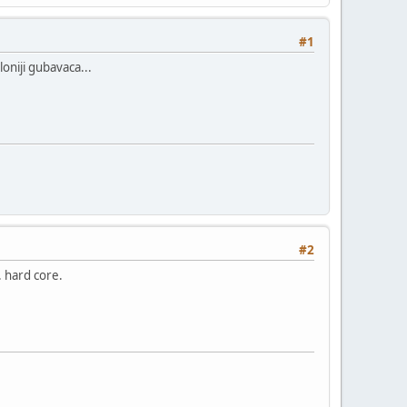
#1
oniji gubavaca...
#2
. hard core.