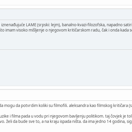
 iznenađujuće LAME (srpski: lejm), banalno-kvazi-filozofska, napadno satir
što imam visoko mišljenje o njegovom kritičarskom radu, čak i onda kada se 
mogu da potvrdim koliki su filmofili. aleksandra kao filmskog kritičara (s
ike i filma pada u vodu pri njegovom bavljenju politikom. taj čovjek je to
ivo. želi da bude sve to, a na kraju ispada ništa. da ima jedno 14 godina, sigu