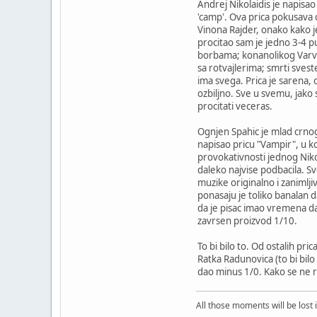
Andrej Nikolaidis je napisao
'camp'. Ova prica pokusava d
Vinona Rajder, onako kako je
procitao sam je jedno 3-4 p
borbama; konanolikog Varvar
sa rotvajlerima; smrti svest
ima svega. Prica je sarena, c
ozbiljno. Sve u svemu, jako 
procitati veceras.
Ognjen Spahic je mlad crnog
napisao pricu "Vampir", u k
provokativnosti jednog Nikol
daleko najvise podbacila. Sve
muzike originalno i zanimljiv
ponasaju je toliko banalan 
da je pisac imao vremena da i
zavrsen proizvod 1/10.
To bi bilo to. Od ostalih pri
Ratka Radunovica (to bi bil
dao minus 1/0. Kako se ne 
All those moments will be lost i