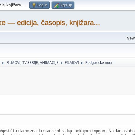
s, knjižara...
.
Log in
Sign up
— edicija, časopis, knjižara...
New
FILMOVI, TV SERIJE, ANIMACIJE
FILMOVI
Podgoricke noci
►
►
►
Vijesti" tu i tamo zna da citaoce obraduje pokojom knjigom. Na dan oslobod