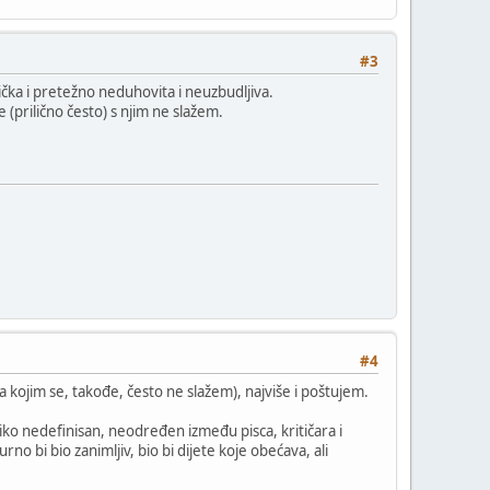
#3
ička i pretežno neduhovita i neuzbudljiva.
(prilično često) s njim ne slažem.
#4
a kojim se, takođe, često ne slažem), najviše i poštujem.
liko nedefinisan, neodređen između pisca, kritičara i
rno bi bio zanimljiv, bio bi dijete koje obećava, ali