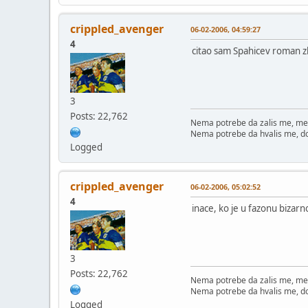
crippled_avenger
06-02-2006, 04:59:27
4
citao sam Spahicev roman zbo
3
Posts: 22,762
Nema potrebe da zalis me, me
Nema potrebe da hvalis me, d
Logged
crippled_avenger
06-02-2006, 05:02:52
4
inace, ko je u fazonu bizar
3
Posts: 22,762
Nema potrebe da zalis me, me
Nema potrebe da hvalis me, d
Logged