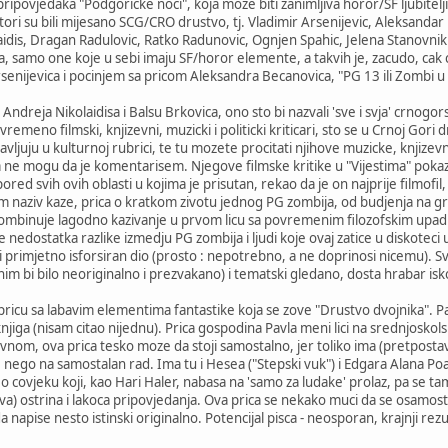
ripovjedaka "Podgoricke noci", koja moze biti zanimljiva horor/SF ljubitelj
ori su bili mijesano SCG/CRO drustvo, tj. Vladimir Arsenijevic, Aleksandar
idis, Dragan Radulovic, Ratko Radunovic, Ognjen Spahic, Jelena Stanovnik
 samo one koje u sebi imaju SF/horor elemente, a takvih je, zacudo, cak 
senijevica i pocinjem sa pricom Aleksandra Becanovica, "PG 13 ili Zombi u 
Andreja Nikolaidisa i Balsu Brkovica, ono sto bi nazvali 'sve i svja' crno
tovremeno filmski, knjizevni, muzicki i politicki kriticari, sto se u Crnoj Gor
ljuju u kulturnoj rubrici, te tu mozete procitati njihove muzicke, knjizevne
pa ne mogu da je komentarisem. Njegove filmske kritike u "Vijestima" poka
 pored svih ovih oblasti u kojima je prisutan, rekao da je on najprije filmofil
sam naziv kaze, prica o kratkom zivotu jednog PG zombija, od budjenja na 
ombinuje lagodno kazivanje u prvom licu sa povremenim filozofskim upadic
 nedostatka razlike izmedju PG zombija i ljudi koje ovaj zatice u diskoteci 
ji i primjetno isforsiran dio (prosto : nepotrebno, a ne doprinosi nicemu).
m bi bilo neoriginalno i prezvakano) i tematski gledano, dosta hrabar isk
pricu sa labavim elementima fantastike koja se zove "Drustvo dvojnika". Pa
r knjiga (nisam citao nijednu). Prica gospodina Pavla meni lici na srednjosko
avnom, ova prica tesko moze da stoji samostalno, jer toliko ima (pretpost
, nego na samostalan rad. Ima tu i Hesea ("Stepski vuk") i Edgara Alana Poa (
o covjeku koji, kao Hari Haler, nabasa na 'samo za ludake' prolaz, pa se tamo
 ostrina i lakoca pripovjedanja. Ova prica se nekako muci da se osamostali,
a napise nesto istinski originalno. Potencijal pisca - neosporan, krajnji rez