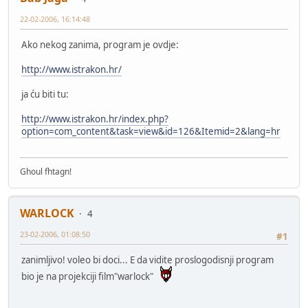
22-02-2006, 16:14:48
Ako nekog zanima, program je ovdje:
http://www.istrakon.hr/
ja ću biti tu:
http://www.istrakon.hr/index.php?
option=com_content&task=view&id=126&Itemid=2&lang=hr
Ghoul fhtagn!
WARLOCK
4
23-02-2006, 01:08:50
#1
zanimljivo! voleo bi doci... E da vidite proslogodisnji program
bio je na projekciji film"warlock"