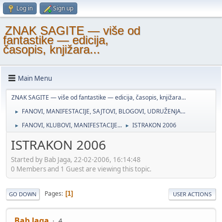
Log in
Sign up
ZNAK SAGITE — više od
fantastike — edicija,
časopis, knjižara...
Main Menu
ZNAK SAGITE — više od fantastike — edicija, časopis, knjižara...
FANOVI, MANIFESTACIJE, SAJTOVI, BLOGOVI, UDRUŽENJA...
►
FANOVI, KLUBOVI, MANIFESTACIJE...
ISTRAKON 2006
►
►
ISTRAKON 2006
Started by Bab Jaga, 22-02-2006, 16:14:48
0 Members and 1 Guest are viewing this topic.
Pages
1
GO DOWN
USER ACTIONS
Bab Jaga
4