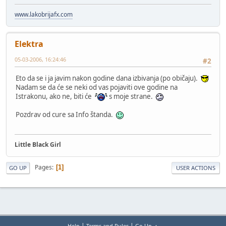
www.lakobrijafx.com
Elektra
05-03-2006, 16:24:46
#2
Eto da se i ja javim nakon godine dana izbivanja (po običaju).
Nadam se da će se neki od vas pojaviti ove godine na
Istrakonu, ako ne, biti će
s moje strane.
Pozdrav od cure sa Info štanda.
Little Black Girl
Pages
1
GO UP
USER ACTIONS
|
|
Help
Terms and Rules
Go Up ▲