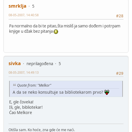
smrklja
5
08-05-2007, 14:40:58
#28
Pa normalno da bi te pitao,šta misliš ja samo dođem i potrpam
knjige u džak bez pitanja
sivka
neprilagođena
5
08-05-2007, 14:49:13
#29
Quote from: "Melkor"
A da se neko konsultuje sa bibliotekarom prvo?
E, gle čoveka!
Ili, gle, bibliotekar!
Ćao Melkore
Otišla sam. Ko hoće, zna gde će me naći.