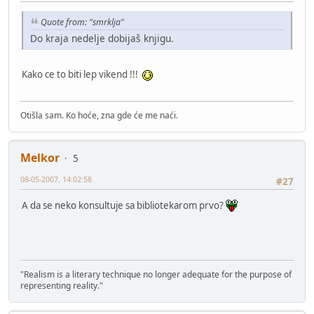
Quote from: "smrklja"
Do kraja nedelje dobijaš knjigu.
Kako ce to biti lep vikend !!!
Otišla sam. Ko hoće, zna gde će me naći.
Melkor
5
08-05-2007, 14:02:58
#27
A da se neko konsultuje sa bibliotekarom prvo?
"Realism is a literary technique no longer adequate for the purpose of
representing reality."