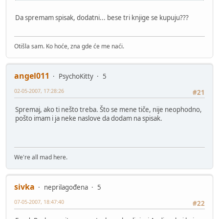
Da spremam spisak, dodatni... bese tri knjige se kupuju???
Otišla sam. Ko hoće, zna gde će me naći.
angel011
PsychoKitty
5
02-05-2007, 17:28:26
#21
Spremaj, ako ti nešto treba. Što se mene tiče, nije neophodno,
pošto imam i ja neke naslove da dodam na spisak.
We're all mad here.
sivka
neprilagođena
5
07-05-2007, 18:47:40
#22