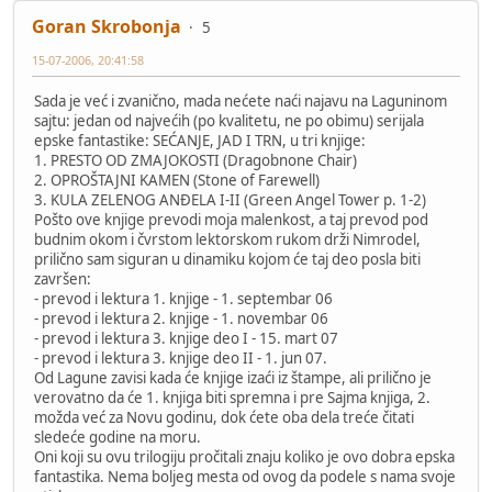
Goran Skrobonja
5
15-07-2006, 20:41:58
Sada je već i zvanično, mada nećete naći najavu na Laguninom
sajtu: jedan od najvećih (po kvalitetu, ne po obimu) serijala
epske fantastike: SEĆANJE, JAD I TRN, u tri knjige:
1. PRESTO OD ZMAJOKOSTI (Dragobnone Chair)
2. OPROŠTAJNI KAMEN (Stone of Farewell)
3. KULA ZELENOG ANĐELA I-II (Green Angel Tower p. 1-2)
Pošto ove knjige prevodi moja malenkost, a taj prevod pod
budnim okom i čvrstom lektorskom rukom drži Nimrodel,
prilično sam siguran u dinamiku kojom će taj deo posla biti
završen:
- prevod i lektura 1. knjige - 1. septembar 06
- prevod i lektura 2. knjige - 1. novembar 06
- prevod i lektura 3. knjige deo I - 15. mart 07
- prevod i lektura 3. knjige deo II - 1. jun 07.
Od Lagune zavisi kada će knjige izaći iz štampe, ali prilično je
verovatno da će 1. knjiga biti spremna i pre Sajma knjiga, 2.
možda već za Novu godinu, dok ćete oba dela treće čitati
sledeće godine na moru.
Oni koji su ovu trilogiju pročitali znaju koliko je ovo dobra epska
fantastika. Nema boljeg mesta od ovog da podele s nama svoje