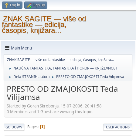
Log in
Sign up
ZNAK SAGITE — više od
fantastike — edicija,
časopis, knjižara...
Main Menu
ZNAK SAGITE — više od fantastike — edicija, časopis, knjižara...
NAUČNA FANTASTIKA, FANTASTIKA i HOROR — KNJIŽEVNOST
►
Dela STRANIH autora
PRESTO OD ZMAJOKOSTI Teda Vilijamsa
►
►
PRESTO OD ZMAJOKOSTI Teda
Vilijamsa
Started by Goran Skrobonja, 15-07-2006, 20:41:58
0 Members and 1 Guest are viewing this topic.
Pages
1
GO DOWN
USER ACTIONS