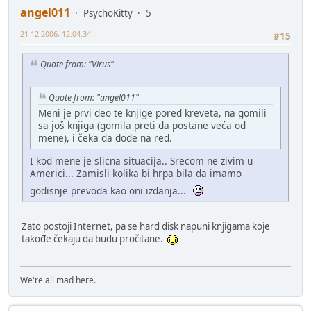
angel011
PsychoKitty
5
21-12-2006, 12:04:34
#15
Quote from: "Virus"
Quote from: "angel011"
Meni je prvi deo te knjige pored kreveta, na gomili
sa još knjiga (gomila preti da postane veća od
mene), i čeka da dođe na red.
I kod mene je slicna situacija.. Srecom ne zivim u
Americi... Zamisli kolika bi hrpa bila da imamo
godisnje prevoda kao oni izdanja...
Zato postoji Internet, pa se hard disk napuni knjigama koje
takođe čekaju da budu pročitane.
We're all mad here.