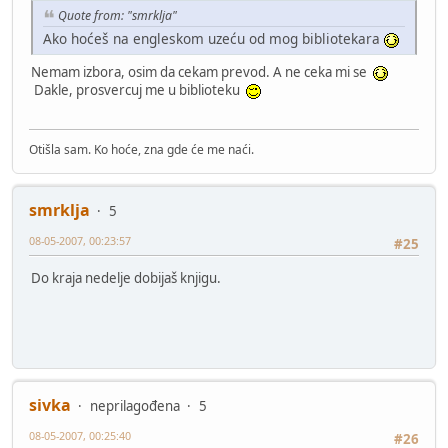
Quote from: "smrklja"
Ako hoćeš na engleskom uzeću od mog bibliotekara
Nemam izbora, osim da cekam prevod. A ne ceka mi se
Dakle, prosvercuj me u biblioteku
Otišla sam. Ko hoće, zna gde će me naći.
smrklja
5
08-05-2007, 00:23:57
#25
Do kraja nedelje dobijaš knjigu.
sivka
neprilagođena
5
08-05-2007, 00:25:40
#26