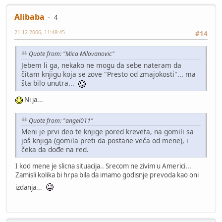
Alibaba
4
21-12-2006, 11:48:45
#14
Quote from: "Mica Milovanovic"
Jebem li ga, nekako ne mogu da sebe nateram da
čitam knjigu koja se zove "Presto od zmajokosti"... ma
šta bilo unutra...
Ni ja...
Quote from: "angel011"
Meni je prvi deo te knjige pored kreveta, na gomili sa
još knjiga (gomila preti da postane veća od mene), i
čeka da dođe na red.
I kod mene je slicna situacija.. Srecom ne zivim u Americi...
Zamisli kolika bi hrpa bila da imamo godisnje prevoda kao oni
izdanja...