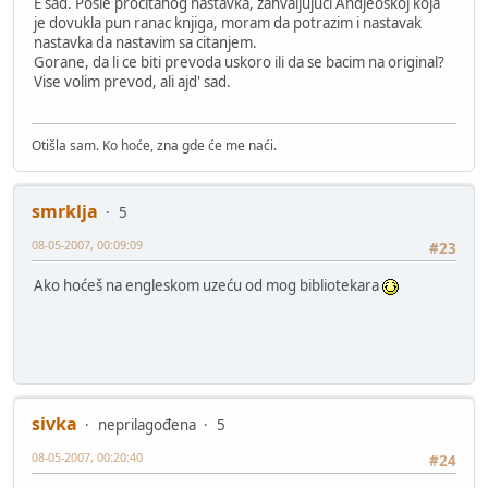
E sad. Posle procitanog nastavka, zahvaljujuci Andjeoskoj koja
je dovukla pun ranac knjiga, moram da potrazim i nastavak
nastavka da nastavim sa citanjem.
Gorane, da li ce biti prevoda uskoro ili da se bacim na original?
Vise volim prevod, ali ajd' sad.
Otišla sam. Ko hoće, zna gde će me naći.
smrklja
5
08-05-2007, 00:09:09
#23
Ako hoćeš na engleskom uzeću od mog bibliotekara
sivka
neprilagođena
5
08-05-2007, 00:20:40
#24