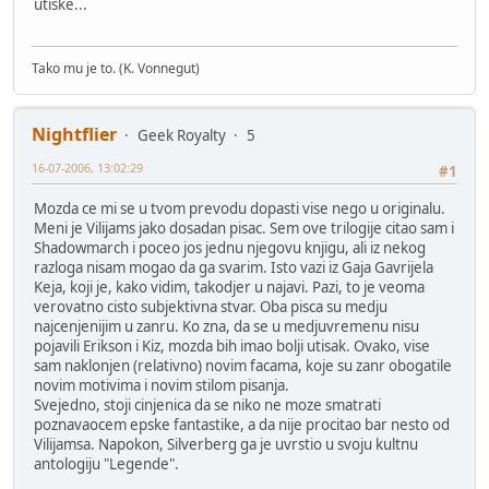
utiske...
Tako mu je to. (K. Vonnegut)
Nightflier
Geek Royalty
5
16-07-2006, 13:02:29
#1
Mozda ce mi se u tvom prevodu dopasti vise nego u originalu.
Meni je Vilijams jako dosadan pisac. Sem ove trilogije citao sam i
Shadowmarch i poceo jos jednu njegovu knjigu, ali iz nekog
razloga nisam mogao da ga svarim. Isto vazi iz Gaja Gavrijela
Keja, koji je, kako vidim, takodjer u najavi. Pazi, to je veoma
verovatno cisto subjektivna stvar. Oba pisca su medju
najcenjenijim u zanru. Ko zna, da se u medjuvremenu nisu
pojavili Erikson i Kiz, mozda bih imao bolji utisak. Ovako, vise
sam naklonjen (relativno) novim facama, koje su zanr obogatile
novim motivima i novim stilom pisanja.
Svejedno, stoji cinjenica da se niko ne moze smatrati
poznavaocem epske fantastike, a da nije procitao bar nesto od
Vilijamsa. Napokon, Silverberg ga je uvrstio u svoju kultnu
antologiju "Legende".