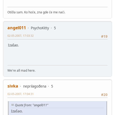
Otišla sam. Ko hoće, zna gde će me naći.
angel011
PsychoKitty
5
02-05-2007, 17:03:32
#19
Izašao.
We're all mad here.
sivka
neprilagođena
5
02-05-2007, 17:04:31
#20
Quote from: "angel011"
Izašao.