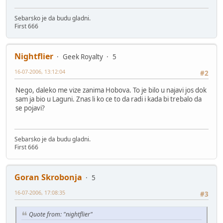
Sebarsko je da budu gladni.
First 666
Nightflier
Geek Royalty
5
16-07-2006, 13:12:04
#2
Nego, daleko me vize zanima Hobova. To je bilo u najavi jos dok
sam ja bio u Laguni. Znas li ko ce to da radi i kada bi trebalo da
se pojavi?
Sebarsko je da budu gladni.
First 666
Goran Skrobonja
5
16-07-2006, 17:08:35
#3
Quote from: "nightflier"