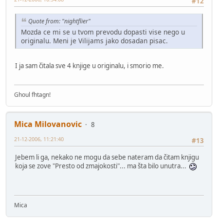
#12
Quote from: "nightflier"
Mozda ce mi se u tvom prevodu dopasti vise nego u
originalu. Meni je Vilijams jako dosadan pisac.
I ja sam čitala sve 4 knjige u originalu, i smorio me.
Ghoul fhtagn!
Mica Milovanovic
8
21-12-2006, 11:21:40
#13
Jebem li ga, nekako ne mogu da sebe nateram da čitam knjigu
koja se zove "Presto od zmajokosti"... ma šta bilo unutra...
Mica