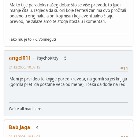
Ma to ti je paradoks našeg doba: što se više prevodi, to ljudi
manje čitaju. Izgleda da su oni koje fentezi zanima ovo pročitali
odavno u originalu, a oni koji nisu i koji eventualno čitaju
prevod, ne zalaze amo te stoga izostaju i komentari.
Tako mu je to. (K. Vonnegut)
angel011
PsychoKitty
5
21-12-2006, 10:37:15
#11
Meni je prvi deo te knjige pored kreveta, na gomili sa još knjiga
(gomila preti da postane veća od mene), i čeka da dođe na red.
We're all mad here.
Bab Jaga
4
21-12-2006, 10:54:08