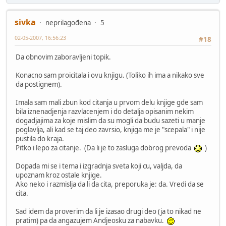
sivka
neprilagođena
5
02-05-2007, 16:56:23
#18
Da obnovim zaboravljeni topik.
Konacno sam proicitala i ovu knjigu. (Toliko ih ima a nikako sve
da postignem).
Imala sam mali zbun kod citanja u prvom delu knjige gde sam
bila iznenadjenja razvlacenjem i do detalja opisanim nekim
dogadjajima za koje mislim da su mogli da budu sazeti u manje
poglavlja, ali kad se taj deo zavrsio, knjiga me je "scepala" i nije
pustila do kraja.
Pitko i lepo za citanje. (Da li je to zasluga dobrog prevoda
)
Dopada mi se i tema i izgradnja sveta koji cu, valjda, da
upoznam kroz ostale knjige.
Ako neko i razmislja da li da cita, preporuka je: da. Vredi da se
cita.
Sad idem da proverim da li je izasao drugi deo (ja to nikad ne
pratim) pa da angazujem Andjeosku za nabavku.