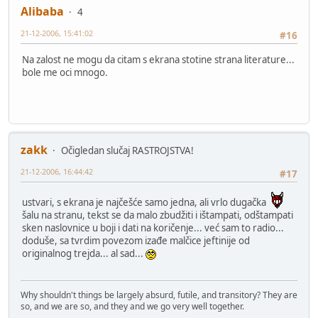
Alibaba
4
21-12-2006, 15:41:02
#16
Na zalost ne mogu da citam s ekrana stotine strana literature...
bole me oci mnogo.
zakk
Očigledan slučaj RASTROJSTVA!
21-12-2006, 16:44:42
#17
ustvari, s ekrana je najčešće samo jedna, ali vrlo dugačka
šalu na stranu, tekst se da malo zbudžiti i ištampati, odštampati
sken naslovnice u boji i dati na koričenje... već sam to radio...
doduše, sa tvrdim povezom izađe malčice jeftinije od
originalnog trejda... al sad...
Why shouldn't things be largely absurd, futile, and transitory? They are
so, and we are so, and they and we go very well together.