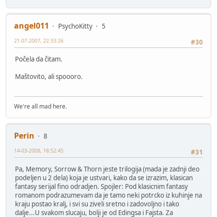
angel011
PsychoKitty
5
21-07-2007, 22:33:26
#30
Počela da čitam.
Maštovito, ali spoooro.
We're all mad here.
Perin
8
14-03-2008, 18:52:45
#31
Pa, Memory, Sorrow & Thorn jeste trilogija (mada je zadnji deo
podeljen u 2 dela) koja je ustvari, kako da se izrazim, klasican
fantasy serijal fino odradjen. Spojler: Pod klasicnim fantasy
romanom podrazumevam da je tamo neki potrcko iz kuhinje na
kraju postao kralj, i svi su ziveli sretno i zadovoljno i tako
dalje...U svakom slucaju, bolji je od Edingsa i Fajsta. Za