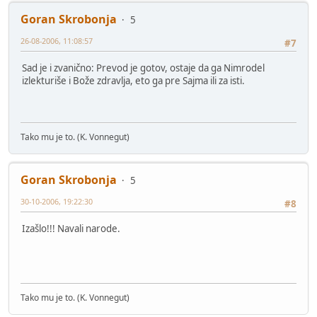
Goran Skrobonja
5
26-08-2006, 11:08:57
#7
Sad je i zvanično: Prevod je gotov, ostaje da ga Nimrodel
izlekturiše i Bože zdravlja, eto ga pre Sajma ili za isti.
Tako mu je to. (K. Vonnegut)
Goran Skrobonja
5
30-10-2006, 19:22:30
#8
Izašlo!!! Navali narode.
Tako mu je to. (K. Vonnegut)