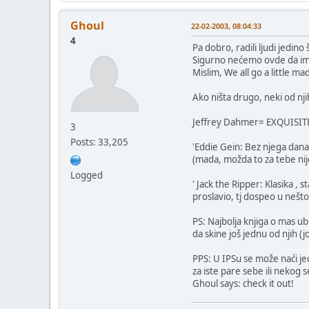
Ghoul
22-02-2003, 08:04:33
4
Pa dobro, radili ljudi jedino
Sigurno nećemo ovde da im 
Mislim, We all go a little 
Ako ništa drugo, neki od nji
Jeffrey Dahmer= EXQUISITE 
3
Posts: 33,205
'Eddie Gein: Bez njega dana
(mada, možda to za tebe nij
Logged
' Jack the Ripper: Klasika ,
proslavio, tj dospeo u nešto
PS: Najbolja knjiga o mas u
da skine još jednu od njih (j
PPS: U IPSu se može naći jed
za iste pare sebe ili nekog
Ghoul says: check it out!