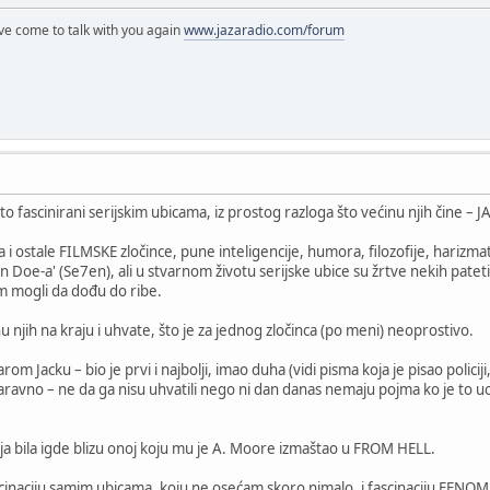
've come to talk with you again
www.jazaradio.com/forum
to fascinirani serijskim ubicama, iz prostog razloga što većinu njih čine – 
i ostale FILMSKE zločince, pune inteligencije, humora, filozofije, harizmatič
hn Doe-a' (Se7en), ali u stvarnom životu serijske ubice su žrtve nekih patetičn
om mogli da dođu do ribe.
nu njih na kraju i uhvate, što je za jednog zločinca (po meni) neoprostivo.
om Jacku – bio je prvi i najbolji, imao duha (vidi pisma koja je pisao polici
naravno – ne da ga nisu uhvatili nego ni dan danas nemaju pojma ko je to uo
ja bila igde blizu onoj koju mu je A. Moore izmaštao u FROM HELL.
 fascinaciju samim ubicama, koju ne osećam skoro nimalo, i fascinaciju F