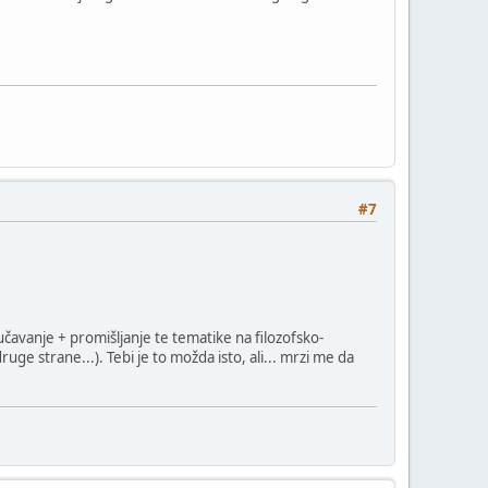
#7
čavanje + promišljanje te tematike na filozofsko-
uge strane...). Tebi je to možda isto, ali... mrzi me da