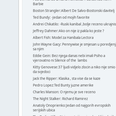
Barbie
Boston Strangler:Albert De Salvo-Bostonski davitelj
Ted Bundy: -Jedan od mojih favorite
Andrei Chikatilo: -Ruski kanibal ,bolje receno ukrajnis
Jeffrey Dahmer:Ako on nije iz pakla ko jeste ?
Albert Fish: Model za Hanibala Lectora
John Wayne Gacy: Pennywise je smjesan u poredjen
sa njim
Eddie Gein: Bez njega danas nebi imali Psiho a
vjerovatno ni Silence of the lambs
Kitty Genovese:37 ljudi vidjelo zlocin a niko nije smio
da svjedoci
Jack the Ripper: Klasika , sta vise da se kaze
Pedro Lopez:Ted Bunty juzne amerike
Charles Manson: O njemu je sve receno
The Night Stalker: Richard Ramirez
Anatoly Onoprienko:Jedan od najgorih evropskih
serijskih ubica