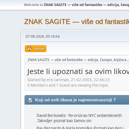
Welcome to
ZNAK SAGITE — više od fantastike — edicija, časopi
ZNAK SAGITE — više od fantastike 
07-08-2026, 05:16:54
Home
ZNAK SAGITE — više od fantastike — edicija, časopis, knjižara...
Jeste li upoznati sa ovim liko
Started by eric cartman, 21-02-2003, 22:46:23
0 Members and 1 Guest are viewing this topic.
Koji od ovih likova je najmonstruozniji ?
David Berkowitz: -Terorizirao NYC sedamdesetih
.Takodjer poznat kao Samov sin
Pau Bernardo & Karla Homolka:-Poznati kao Ken i