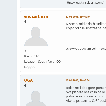
https://ljudska_splacina.com/
eric cartman
22-02-2003, 19:04:10
4
Nisam ni mislio da ih sudim
Kojeg od njih smatras naj naj 
Screw you guys I'm goin' hom
3
Posts: 516
Location: South Park , CO
Logged
QGA
22-02-2003, 19:06:54
4
Jedan mali deo gore-pomenut
ove planete bez kojih ne bi
potrebe za novom temom. N
Ako te jos zanima CoF ( posto