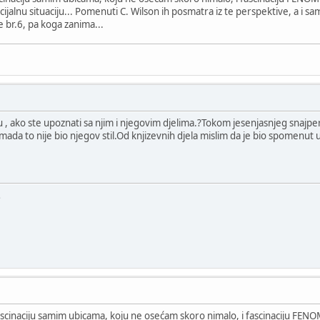
ncijalnu situaciju... Pomenuti C. Wilson ih posmatra iz te perspektive, a 
 br.6, pa koga zanima...
r-u , ako ste upoznati sa njim i njegovim djelima.?Tokom jesenjasnjeg snajpe
da to nije bio njegov stil.Od knjizevnih djela mislim da je bio spomenut u Le
e
: fascinaciju samim ubicama, koju ne osećam skoro nimalo, i fascinaciju 