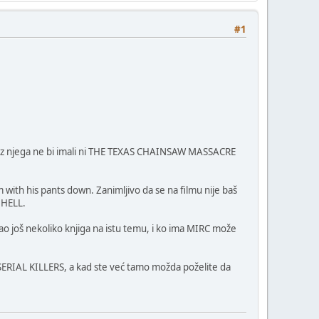
#1
e, bez njega ne bi imali ni THE TEXAS CHAINSAW MASSACRE
m with his pants down. Zanimljivo da se na filmu nije baš
M HELL.
o još nekoliko knjiga na istu temu, i ko ima MIRC može
 – SERIAL KILLERS, a kad ste već tamo možda poželite da