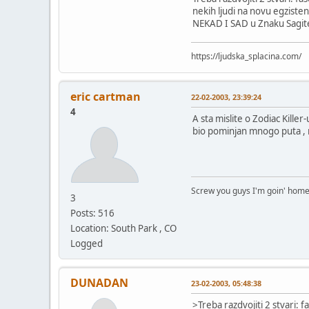
nekih ljudi na novu egziste
NEKAD I SAD u Znaku Sagite
https://ljudska_splacina.com/
eric cartman
22-02-2003, 23:39:24
4
A sta mislite o Zodiac Kille
bio pominjan mnogo puta , ma
Screw you guys I'm goin' hom
3
Posts: 516
Location: South Park , CO
Logged
DUNADAN
23-02-2003, 05:48:38
>Treba razdvojiti 2 stvari