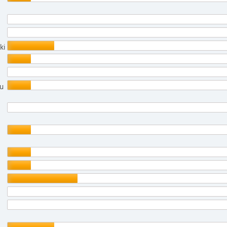
ki
ju