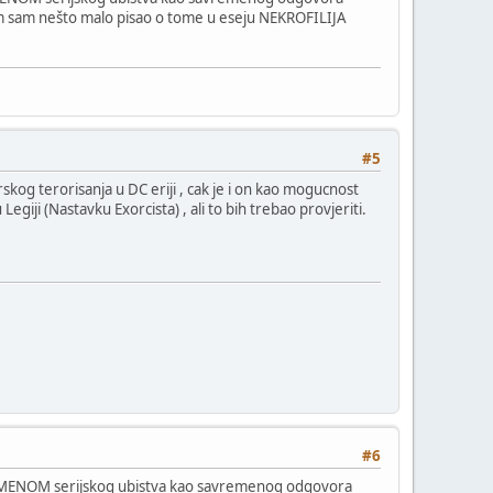
i sam sam nešto malo pisao o tome u eseju NEKROFILIJA
#5
rskog terorisanja u DC eriji , cak je i on kao mogucnost
giji (Nastavku Exorcista) , ali to bih trebao provjeriti.
#6
FENOMENOM serijskog ubistva kao savremenog odgovora