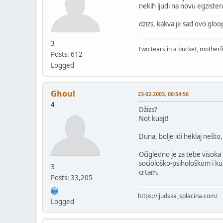
nekih ljudi na novu egzistenc
dzizs, kakva je sad ovo gloo
3
Two tears in a bucket, motherfu
Posts: 612
Logged
Ghoul
23-02-2003, 06:54:56
4
Džizs?
Not kuajt!
Duna, bolje idi heklaj nešt
Očigledno je za tebe visoka
sociološko-psihološkom i kult
3
crtam.
Posts: 33,205
https://ljudska_splacina.com/
Logged