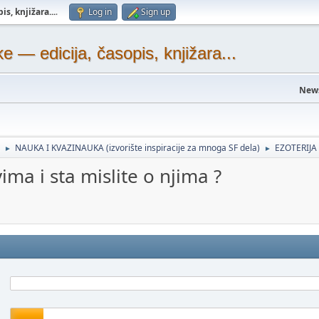
s, knjižara...
.
Log in
Sign up
— edicija, časopis, knjižara...
New
NAUKA I KVAZINAUKA (izvorište inspiracije za mnoga SF dela)
EZOTERIJA
►
►
vima i sta mislite o njima ?