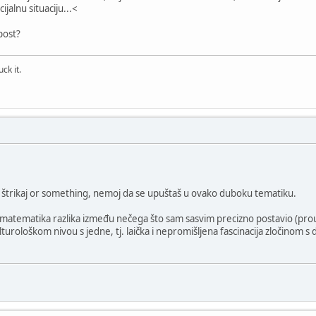
ijalnu situaciju...<
post?
ck it.
o, štrikaj or something, nemoj da se upuštaš u ovako duboku tematiku.
 matematika razlika između nečega što sam sasvim precizno postavio (prou
urološkom nivou s jedne, tj. laička i nepromišljena fascinacija zločinom s dr