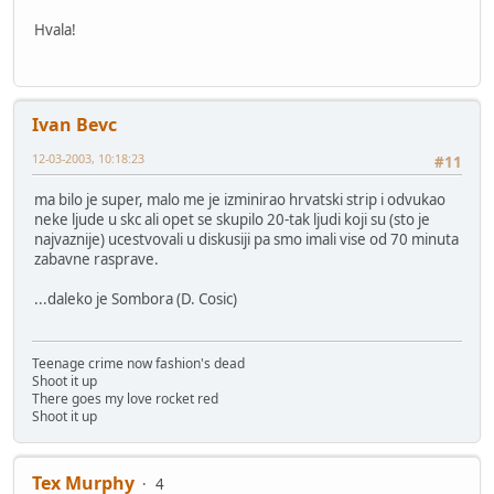
Hvala!
Ivan Bevc
12-03-2003, 10:18:23
#11
ma bilo je super, malo me je izminirao hrvatski strip i odvukao
neke ljude u skc ali opet se skupilo 20-tak ljudi koji su (sto je
najvaznije) ucestvovali u diskusiji pa smo imali vise od 70 minuta
zabavne rasprave.
...daleko je Sombora (D. Cosic)
Teenage crime now fashion's dead
Shoot it up
There goes my love rocket red
Shoot it up
Tex Murphy
4