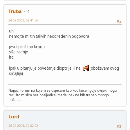
Truba
4
24-02-2003, 02:41:36
#2
uh
nemojte mi tih takvih neodređenih odgovora
jesi li pročitao knjigu
siže radnje
itd
ipak u pitanju je povećanje dioptrije ili ne
(obožavam ovog
smajlija)
Najjači forum na kojem se osjećam kao kod kuće i gdje uvijek mogu
reći što mislim bez posljedica, mada ipak ne bih trebao mnogo
pričati...
Lurd
26-02-2003, 22:02:02
#3