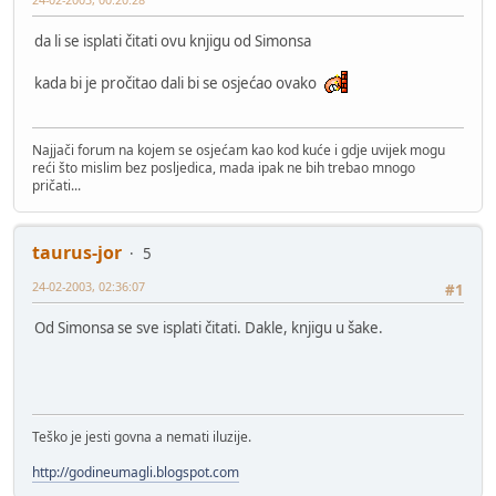
da li se isplati čitati ovu knjigu od Simonsa
kada bi je pročitao dali bi se osjećao ovako
Najjači forum na kojem se osjećam kao kod kuće i gdje uvijek mogu
reći što mislim bez posljedica, mada ipak ne bih trebao mnogo
pričati...
taurus-jor
5
24-02-2003, 02:36:07
#1
Od Simonsa se sve isplati čitati. Dakle, knjigu u šake.
Teško je jesti govna a nemati iluzije.
http://godineumagli.blogspot.com