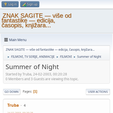
Log in
Sign up
ZNAK SAGITE — više od
fantastike — edicija,
časopis, knjižara...
Main Menu
ZNAK SAGITE — više od fantastike — edicija, časopis, knjižara...
FILMOVI, TV SERIJE, ANIMACIJE
FILMOVI
Summer of Night
►
►
►
Summer of Night
Started by Truba, 24-02-2003, 00:20:28
0 Members and 3 Guests are viewing this topic.
Pages
1
GO DOWN
USER ACTIONS
Truba
4
24-02-2003, 00:20:28