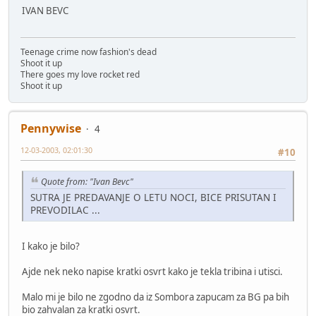
IVAN BEVC
Teenage crime now fashion's dead
Shoot it up
There goes my love rocket red
Shoot it up
Pennywise
4
12-03-2003, 02:01:30
#10
Quote from: "Ivan Bevc"
SUTRA JE PREDAVANJE O LETU NOCI, BICE PRISUTAN I
PREVODILAC ...
I kako je bilo?
Ajde nek neko napise kratki osvrt kako je tekla tribina i utisci.
Malo mi je bilo ne zgodno da iz Sombora zapucam za BG pa bih
bio zahvalan za kratki osvrt.