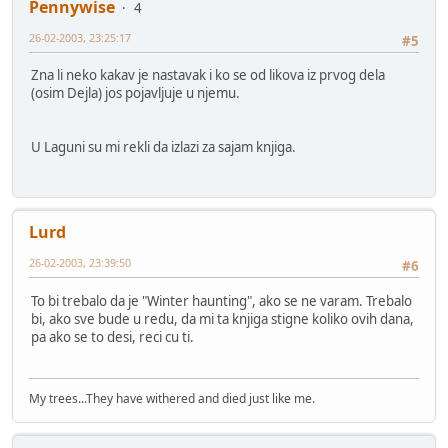
Pennywise
4
26-02-2003, 23:25:17
#5
Zna li neko kakav je nastavak i ko se od likova iz prvog dela
(osim Dejla) jos pojavljuje u njemu.
U Laguni su mi rekli da izlazi za sajam knjiga.
Lurd
26-02-2003, 23:39:50
#6
To bi trebalo da je "Winter haunting", ako se ne varam. Trebalo
bi, ako sve bude u redu, da mi ta knjiga stigne koliko ovih dana,
pa ako se to desi, reci cu ti.
My trees...They have withered and died just like me.