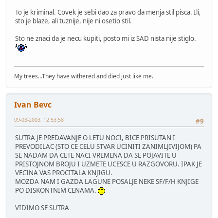
To je kriminal. Covek je sebi dao za pravo da menja stil pisca. Ili,
sto je blaze, ali tuznije, nije ni osetio stil.
Sto ne znaci da je necu kupiti, posto mi iz SAD nista nije stiglo.
My trees...They have withered and died just like me.
Ivan Bevc
09-03-2003, 12:53:58
#9
SUTRA JE PREDAVANJE O LETU NOCI, BICE PRISUTAN I
PREVODILAC (STO CE CELU STVAR UCINITI ZANIMLJIVIJOM) PA
SE NADAM DA CETE NACI VREMENA DA SE POJAVITE U
PRISTOJNOM BROJU I UZMETE UCESCE U RAZGOVORU. IPAK JE
VECINA VAS PROCITALA KNJIGU.
MOZDA NAM I GAZDA LAGUNE POSALJE NEKE SF/F/H KNJIGE
PO DISKONTNIM CENAMA.
VIDIMO SE SUTRA