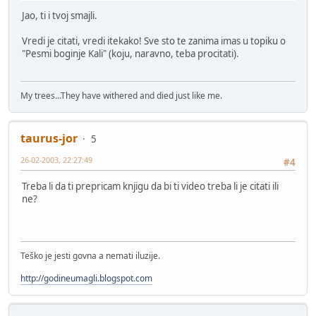
Jao, ti i tvoj smajli.
Vredi je citati, vredi itekako! Sve sto te zanima imas u topiku o
"Pesmi boginje Kali" (koju, naravno, teba procitati).
My trees...They have withered and died just like me.
taurus-jor
5
26-02-2003, 22:27:49
#4
Treba li da ti prepricam knjigu da bi ti video treba li je citati ili
ne?
Teško je jesti govna a nemati iluzije.
http://godineumagli.blogspot.com