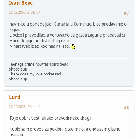
Ivan Bevc
28-02-2003, 21:47:54
#7
navrnite u ponedeljak 10.marta u Komarcic, bice predavanje o
knjizi.
Docice i prevodilac, a verovatno ce gazda Lagune prodavati SF i
Horor knjige po diskontnoj ceni.
A nastavak izlazi kod nas na leto.
Teenage crime now fashion's dead
Shoot it up
There goes my love rocket red
Shoot it up
Lurd
28-02-2003, 22:14:44
#8
To je dobra vest, ali ako prevodi neko drugi.
Kupio sam prevod za poklon, citao malo, a onda sam glasno
psovao.