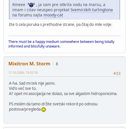
Kmeee
, ja sam pre otkrila vodu na marsu, a
imam i citav neuspeo projekat
Svemirskih turlingtona
na forumu sajta
moody-cat
Ete ti cela poruka s prethodne strane, pa čitaj do mile volje.
There must be a happy medium somewhere between being totally
informed and blissfully unaware.
Mixitron M. Storm
8
17-10-2006, 19:02:59
#23
A-ha. Sad mi tek nije jasno.
Vid'o već sve to.
Al' opet mi asocijacija ne dolazi, sa sve algastim hidroponicima.
PS mislim da tamo držite svetski rekord po odnosu
postova/pregleda