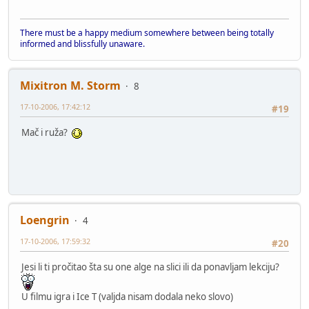
There must be a happy medium somewhere between being totally
informed and blissfully unaware.
Mixitron M. Storm
8
17-10-2006, 17:42:12
#19
Mač i ruža?
Loengrin
4
17-10-2006, 17:59:32
#20
Jesi li ti pročitao šta su one alge na slici ili da ponavljam lekciju?
U filmu igra i Ice T (valjda nisam dodala neko slovo)