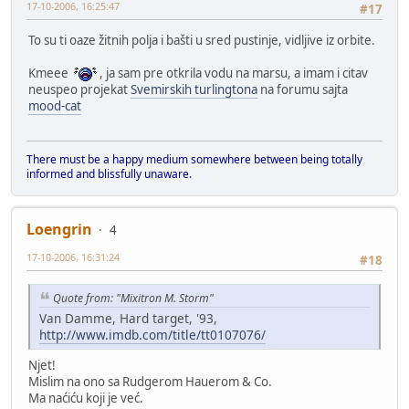
17-10-2006, 16:25:47
#17
To su ti oaze žitnih polja i bašti u sred pustinje, vidljive iz orbite.
Kmeee
, ja sam pre otkrila vodu na marsu, a imam i citav
neuspeo projekat
Svemirskih turlingtona
na forumu sajta
mood-cat
There must be a happy medium somewhere between being totally
informed and blissfully unaware.
Loengrin
4
17-10-2006, 16:31:24
#18
Quote from: "Mixitron M. Storm"
Van Damme, Hard target, '93,
http://www.imdb.com/title/tt0107076/
Njet!
Mislim na ono sa Rudgerom Hauerom & Co.
Ma naćiću koji je već.