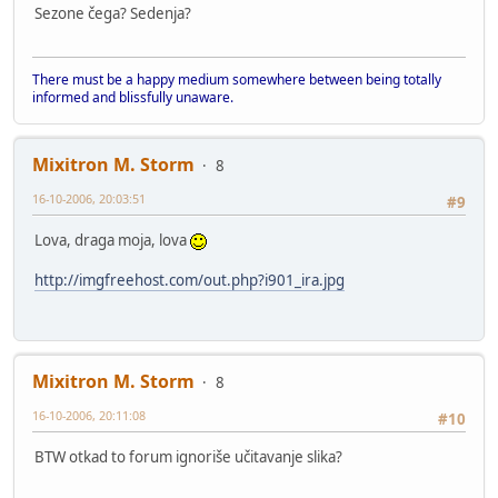
Sezone čega? Sedenja?
There must be a happy medium somewhere between being totally
informed and blissfully unaware.
Mixitron M. Storm
8
16-10-2006, 20:03:51
#9
Lova, draga moja, lova
http://imgfreehost.com/out.php?i901_ira.jpg
Mixitron M. Storm
8
16-10-2006, 20:11:08
#10
BTW otkad to forum ignoriše učitavanje slika?