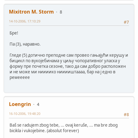
Mixitron M. Storm
8
14-10-2006, 17:10:29
#7
Бре!
Па (3), наравно.
Гледе (5) дотично преподне сам провео гањајући керушу и
бицикл по вукоjебинама у циљу чопоративног уласка у
форму пре почетка сезоне, тако да сам добро расположен
и не може ми ниииико нииииштаааа, бар на ј едно в
ремеееее
Loengrin
4
16-10-2006, 19:48:20
#8
Baš se radujem zbog tebe, ... ovaj keruše, ... ma bre zbog
bicikla i vukojebine. (absolut forever)