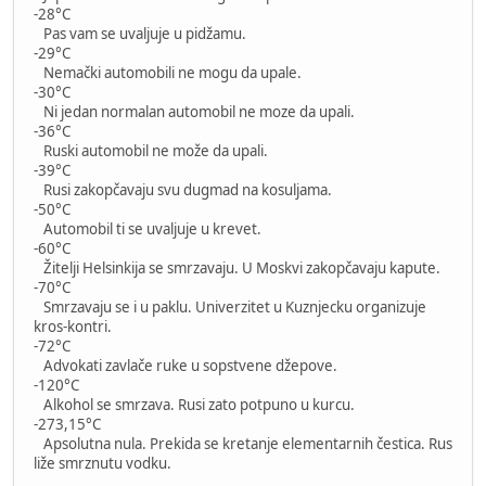
-28°C
Pas vam se uvaljuje u pidžamu.
-29°C
Nemački automobili ne mogu da upale.
-30°C
Ni jedan normalan automobil ne moze da upali.
-36°C
Ruski automobil ne može da upali.
-39°C
Rusi zakopčavaju svu dugmad na kosuljama.
-50°C
Automobil ti se uvaljuje u krevet.
-60°C
Žitelji Helsinkija se smrzavaju. U Moskvi zakopčavaju kapute.
-70°C
Smrzavaju se i u paklu. Univerzitet u Kuznjecku organizuje
kros-kontri.
-72°C
Advokati zavlače ruke u sopstvene džepove.
-120°C
Alkohol se smrzava. Rusi zato potpuno u kurcu.
-273,15°C
Apsolutna nula. Prekida se kretanje elementarnih čestica. Rus
liže smrznutu vodku.