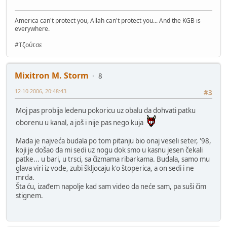
America can't protect you, Allah can't protect you... And the KGB is
everywhere.
#Τζούτσε
Mixitron M. Storm
8
12-10-2006, 20:48:43
#3
Moj pas probija ledenu pokoricu uz obalu da dohvati patku
oborenu u kanal, a još i nije pas nego kuja
Mada je najveća budala po tom pitanju bio onaj veseli seter, '98,
koji je došao da mi sedi uz nogu dok smo u kasnu jesen čekali
patke... u bari, u trsci, sa čizmama ribarkama. Budala, samo mu
glava viri iz vode, zubi škljocaju k'o štoperica, a on sedi i ne
mrda.
Šta ću, izađem napolje kad sam video da neće sam, pa suši čim
stignem.