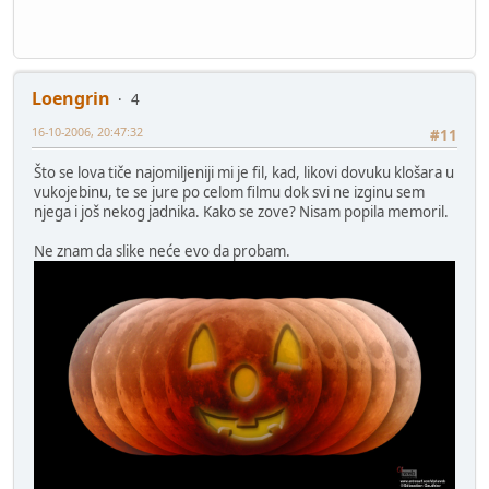
Loengrin
4
16-10-2006, 20:47:32
#11
Što se lova tiče najomiljeniji mi je fil, kad, likovi dovuku klošara u
vukojebinu, te se jure po celom filmu dok svi ne izginu sem
njega i još nekog jadnika. Kako se zove? Nisam popila memoril.
Ne znam da slike neće evo da probam.