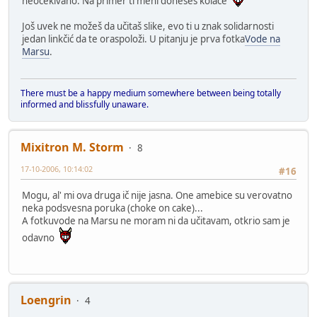
neočekivano. Na primer ti meni doneseš kolače
Još uvek ne možeš da učitaš slike, evo ti u znak solidarnosti
jedan linkčić da te oraspoloži. U pitanju je prva fotka
Vode na
Marsu
.
There must be a happy medium somewhere between being totally
informed and blissfully unaware.
Mixitron M. Storm
8
17-10-2006, 10:14:02
#16
Mogu, al' mi ova druga ič nije jasna. One amebice su verovatno
neka podsvesna poruka (choke on cake)...
A fotkuvode na Marsu ne moram ni da učitavam, otkrio sam je
odavno
Loengrin
4