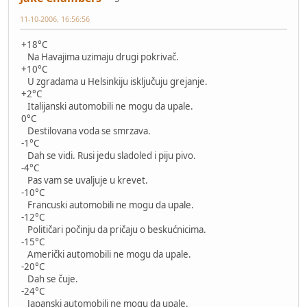
11-10-2006, 16:56:56
+18°C
Na Havajima uzimaju drugi pokrivač.
+10°C
U zgradama u Helsinkiju isključuju grejanje.
+2°C
Italijanski automobili ne mogu da upale.
0°C
Destilovana voda se smrzava.
-1°C
Dah se vidi. Rusi jedu sladoled i piju pivo.
-4°C
Pas vam se uvaljuje u krevet.
-10°C
Francuski automobili ne mogu da upale.
-12°C
Političari počinju da pričaju o beskućnicima.
-15°C
Američki automobili ne mogu da upale.
-20°C
Dah se čuje.
-24°C
Japanski automobili ne mogu da upale.