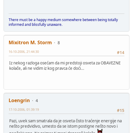
There must be a happy medium somewhere between being totally
informed and blissfully unaware.
Mixitron M. Storm
8
16-10-2006, 21:44:30
#14
Iz nekog razloga osećam da mi predstoji osveta za OBAVEZNE
kolače, ali ne vidim iz kog pravca će doći...
Loengrin
4
17-10-2006, 01:39:19
#15
Pazi, uvek sam smatrala da je osveta čisto traćenje energije na
nešto predvidivo, umesto da se istom postigne nešto novo i