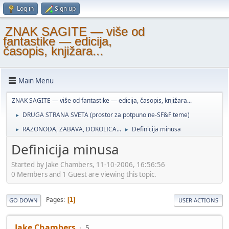
Log in
Sign up
ZNAK SAGITE — više od
fantastike — edicija,
časopis, knjižara...
Main Menu
ZNAK SAGITE — više od fantastike — edicija, časopis, knjižara...
DRUGA STRANA SVETA (prostor za potpuno ne-SF&F teme)
►
RAZONODA, ZABAVA, DOKOLICA...
Definicija minusa
►
►
Definicija minusa
Started by Jake Chambers, 11-10-2006, 16:56:56
0 Members and 1 Guest are viewing this topic.
Pages
1
GO DOWN
USER ACTIONS
Jake Chambers
5