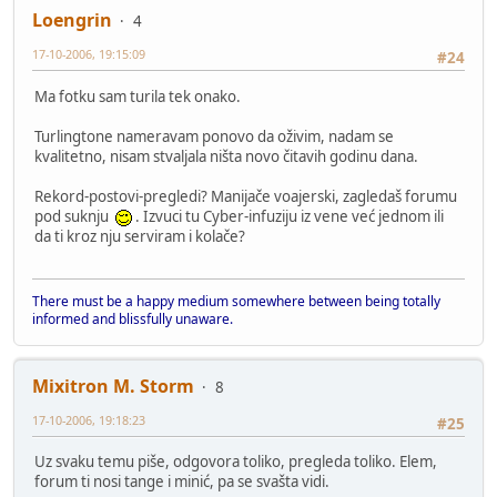
Loengrin
4
17-10-2006, 19:15:09
#24
Ma fotku sam turila tek onako.
Turlingtone nameravam ponovo da oživim, nadam se
kvalitetno, nisam stvaljala ništa novo čitavih godinu dana.
Rekord-postovi-pregledi? Manijače voajerski, zagledaš forumu
pod suknju
. Izvuci tu Cyber-infuziju iz vene već jednom ili
da ti kroz nju serviram i kolače?
There must be a happy medium somewhere between being totally
informed and blissfully unaware.
Mixitron M. Storm
8
17-10-2006, 19:18:23
#25
Uz svaku temu piše, odgovora toliko, pregleda toliko. Elem,
forum ti nosi tange i minić, pa se svašta vidi.