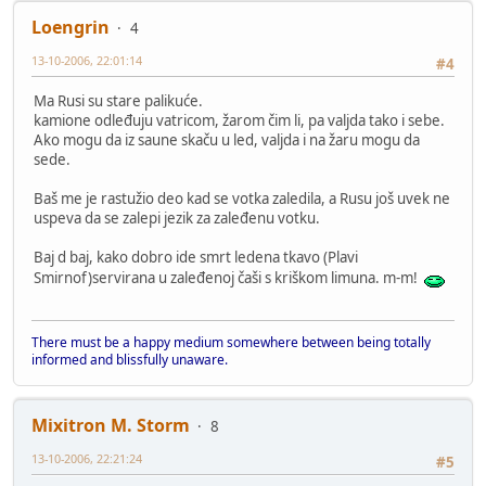
Loengrin
4
13-10-2006, 22:01:14
#4
Ma Rusi su stare palikuće.
kamione odleđuju vatricom, žarom čim li, pa valjda tako i sebe.
Ako mogu da iz saune skaču u led, valjda i na žaru mogu da
sede.
Baš me je rastužio deo kad se votka zaledila, a Rusu još uvek ne
uspeva da se zalepi jezik za zaleđenu votku.
Baj d baj, kako dobro ide smrt ledena tkavo (Plavi
Smirnof)servirana u zaleđenoj čaši s kriškom limuna. m-m!
There must be a happy medium somewhere between being totally
informed and blissfully unaware.
Mixitron M. Storm
8
13-10-2006, 22:21:24
#5