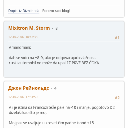
Dopisi iz Diznilenda
- Ponovo radi blog!
Mixitron M. Storm
8
12-10-2006, 10:47:38
#1
Amandmani:
dah se vidi i na +8-9, ako je odgovarajuća vlažnost.
ruski automobil ne može da upali IZ PRVE BEZ ČOKA
Джон Рейнольдс
4
12-10-2006, 17:31:50
#2
Ali je istina da Francuzi teže pale na -10 i manje, pogotovo D2
dizelaši kao što je moj.
Moj pas se uvaljuje u krevet čim padne ispod +15.