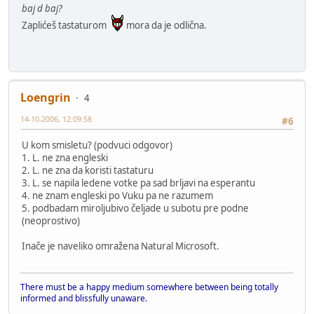
baj d baj?
Zaplićeš tastaturom
mora da je odlična.
Loengrin
4
14-10-2006, 12:09:58
#6
U kom smisletu? (podvuci odgovor)
1. L. ne zna engleski
2. L. ne zna da koristi tastaturu
3. L. se napila ledene votke pa sad brljavi na esperantu
4. ne znam engleski po Vuku pa ne razumem
5. podbadam miroljubivo čeljade u subotu pre podne
(neoprostivo)
Inače je naveliko omražena Natural Microsoft.
There must be a happy medium somewhere between being totally
informed and blissfully unaware.