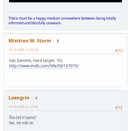
There must be a happy medium somewhere between being totally
informed and blissfully unaware.
Mixitron M. Storm
8
16-10-2006, 21:03:23
#12
Van Damme, Hard target, '93,
http://www.imdb.com/title/tt0107076/
Loengrin
4
16-10-2006, 21:15:56
#13
Šta ćeš ti tamo?
Ne, ne vidi se.