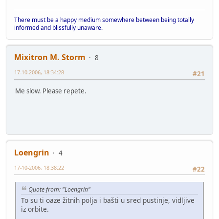
There must be a happy medium somewhere between being totally
informed and blissfully unaware.
Mixitron M. Storm
8
17-10-2006, 18:34:28
#21
Me slow. Please repete.
Loengrin
4
17-10-2006, 18:38:22
#22
Quote from: "Loengrin"
To su ti oaze žitnih polja i bašti u sred pustinje, vidljive
iz orbite.