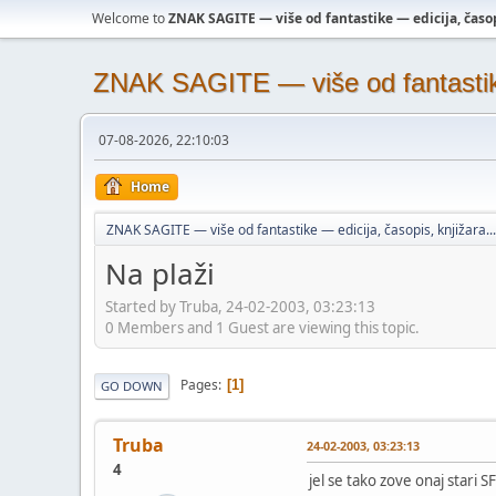
Welcome to
ZNAK SAGITE — više od fantastike — edicija, časopi
ZNAK SAGITE — više od fantastike 
07-08-2026, 22:10:03
Home
ZNAK SAGITE — više od fantastike — edicija, časopis, knjižara...
Na plaži
Started by Truba, 24-02-2003, 03:23:13
0 Members and 1 Guest are viewing this topic.
Pages
1
GO DOWN
Truba
24-02-2003, 03:23:13
4
jel se tako zove onaj stari SF