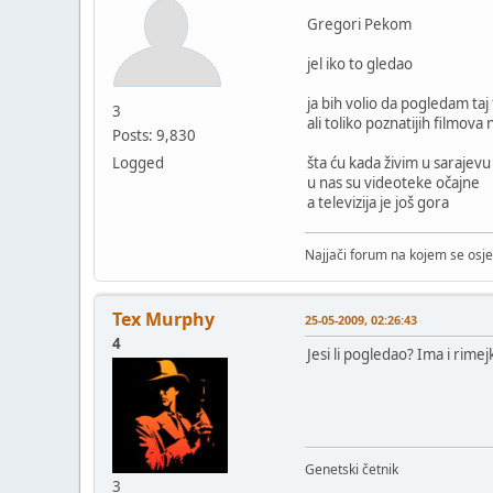
Gregori Pekom
jel iko to gledao
ja bih volio da pogledam taj 
3
ali toliko poznatijih filmov
Posts: 9,830
Logged
šta ću kada živim u sarajevu
u nas su videoteke očajne
a televizija je još gora
Najjači forum na kojem se osje
Tex Murphy
25-05-2009, 02:26:43
4
Jesi li pogledao? Ima i ri
Genetski četnik
3