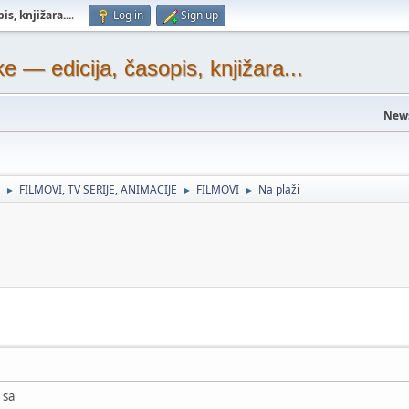
s, knjižara...
.
Log in
Sign up
— edicija, časopis, knjižara...
New
FILMOVI, TV SERIJE, ANIMACIJE
FILMOVI
Na plaži
►
►
►
 sa