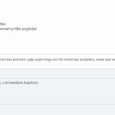
film
a nemam prilike pogledati
ćam kao kod kuće i gdje uvijek mogu reći što mislim bez posljedica, mada ipak ne 
mejk, s Armandom Asantom.