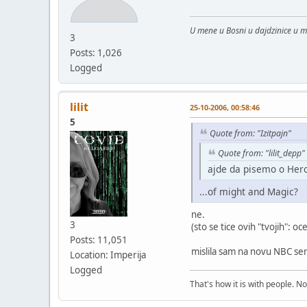
U mene u Bosni u dajdzinice u 
3
Posts: 1,026
Logged
lilit
25-10-2006, 00:58:46
5
Quote from: "Izitpajn"
Quote from: "lilit_depp"
ajde da pisemo o He
...of might and Magic?
ne.
3
(sto se tice ovih "tvojih": 
Posts: 11,051
mislila sam na novu NBC ser
Location: Imperija
Logged
That's how it is with people. N