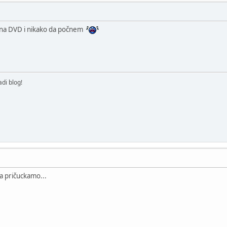
 na DVD i nikako da počnem
di blog!
da pričuckamo...