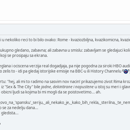
i u nekoliko reci to bi bilo ovako: Rome - kvaziozbiljna, kvazikomicna, kvaz
, ukupno gledano, zabavna; ali zabavna u smislu: zabavljam se gledajuci ko
koji se prosipaju sa ekrana.
peglana i ociscena verzija real dogadjaja, pa nije pogodna za siroki HBO audi
o zelis to - idi pa gledaj istorijske emisije na BBC-u ili History Channelu
rtu: "hej, ali mi to radimo na sasvim nov nacin! prikazujemo zivot Rima kroz
 iz "Sex & The City" bile
jadne, dekintirane i napustene
u istoj su meri i glav
 obicni ljudi sa kojima bi mi mogli da se poistovetimo... ah.
i_ovo_na_'spansku'_seriju,_ali_nekako_je,_kako_bih_rekla,_sterilna,_te_n
o se za nedelju dana...
gledista...