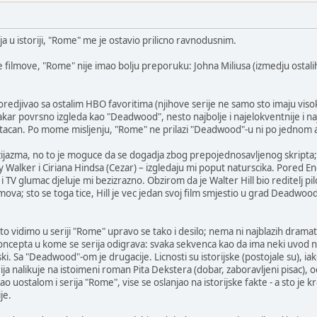
ja u istoriji, "Rome" me je ostavio prilicno ravnodusnim.
e filmove, "Rome" nije imao bolju preporuku: Johna Miliusa (izmedju ostalih
poredjivao sa ostalim HBO favoritima (njihove serije ne samo sto imaju vis
ar povrsno izgleda kao "Deadwood", nesto najbolje i najelokventnije i najn
acan. Po mome misljenju, "Rome" ne prilazi "Deadwood"-u ni po jednom 
jazma, no to je moguce da se dogadja zbog prepojednosavljenog skripta; 
y Walker i Ciriana Hindsa (Cezar) – izgledaju mi poput naturscika. Pored E
 i TV glumac djeluje mi bezizrazno. Obzirom da je Walter Hill bio reditelj
mova; sto se toga tice, Hill je vec jedan svoj film smjestio u grad Deadwood
sto vidimo u seriji "Rome" upravo se tako i desilo; nema ni najblazih dram
oncepta u kome se serija odigrava: svaka sekvenca kao da ima neki uvod ne 
ki. Sa "Deadwood"-om je drugacije. Licnosti su istorijske (postojale su), iak
ija nalikuje na istoimeni roman Pita Dekstera (dobar, zaboravljeni pisac), 
kao uostalom i serija "Rome", vise se oslanjao na istorijske fakte - a sto j
je.