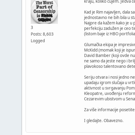
kraju, koliko čujem. Jedva 
Kad je Rim najavljen, dala 
jednostavno ne bih bila u s
Najpre da kažem kako je u p
3
perfekciju zadužen je ceo t
(listom baje iz HBO portfolia
Posts: 8,603
Logged
Glumačka ekipa je impresivn
McKidd (momak koji je ispun
David Bamber (koji ovde nud
ne samo da jeste nego i bril
plavokoso talentovano dete 
Seriju otvara i nosi jedno n
upadaju igrom slučaja u vrtlo
aktivnost u svrgavanju Pomp
Kleopatre, uvođenju reformi 
Cezarevim ubistvom u Sena
Za više informacije posetit
I gledajte. Obavezno.