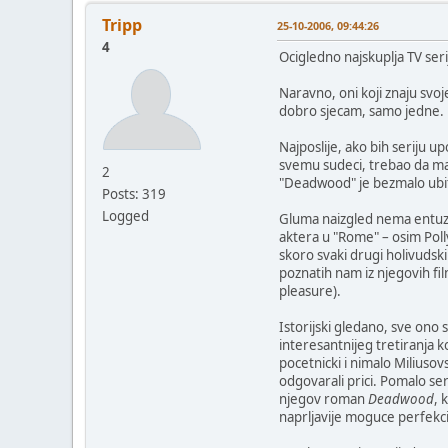
Tripp
25-10-2006, 09:44:26
4
Ocigledno najskuplja TV seri
Naravno, oni koji znaju svoj
dobro sjecam, samo jedne.
Najposlije, ako bih seriju u
svemu sudeci, trebao da mak
2
"Deadwood" je bezmalo ubit
Posts: 319
Logged
Gluma naizgled nema entuzi
aktera u "Rome" – osim Poll
skoro svaki drugi holivudski
poznatih nam iz njegovih fil
pleasure).
Istorijski gledano, sve ono 
interesantnijeg tretiranja k
pocetnicki i nimalo Miliusovs
odgovarali prici. Pomalo ser
njegov roman
Deadwood
, 
naprljavije moguce perfekci