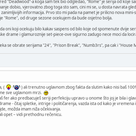
ed "Deadwood"-a koga sam tek bio odgledao, "Rome" je serija od koje sa
nje dobio, vjerovatno zbog toga sto sam, cini mi se, u dosta navrata gled
se zanimljivijih informacija. Prvo sto mi pada na pamet je prilicno nova mini-s
uje "Rome", od druge sezone ocekujem da bude osjetno bolja.
a oni koji ocekuju bilo kakav saspens od bilo koje od spomenute dvije seri
ske drame i glamuroznije set-piece-ove sigurno zadugo nece moci da lociraj
 neka se obrate serijama "24", "Prison Break", "Numb3rs", pa cak i "House M
a, (
) ali trenutno uglavnom zbog fakta da slutim kako nisi baš 
 me sve uglavnom mrzi.
aš fer ako predbacuješ seriji perfekciju upravo u onome što joj je bila i g
e drame - čitaj spletke, intrige i političarenja, vazda ista od kako je vreme
ajde, možda imam niža očekivanja.
li opet – vidi prethodnu rečenicu.