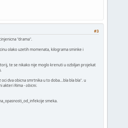
#3
icinjenicna "drama".
licinu olako uzetih momenata, kilograma sminke i
torij, te se nikako nije moglo krenuti u ozbiljan projekat
).
 oci dva obicna smrtnika u to doba...bla bla bla". u
ni akteri Rima -
obicni
.
ema_opasnosti_od_infekcije smeka.