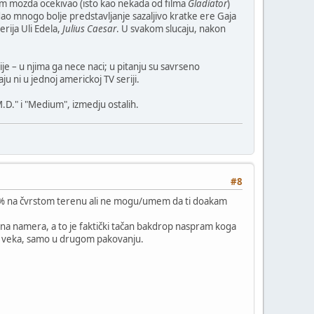
m mozda ocekivao (isto kao nekada od filma
Gladiator
)
ao mnogo bolje predstavljanje sazaljivo kratke ere Gaja
erija Uli Edela,
Julius Caesar
. U svakom slucaju, nakon
je – u njima ga nece naci; u pitanju su savrseno
u ni u jednoj americkoj TV seriji.
.D." i "Medium", izmedju ostalih.
#8
100% na čvrstom terenu ali ne mogu/umem da ti doakam
lavna namera, a to je faktički tačan bakdrop naspram koga
na i veka, samo u drugom pakovanju.