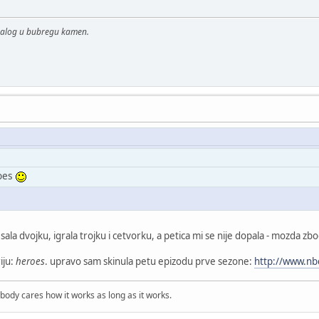
malog u bubregu kamen.
roes
ocesala dvojku, igrala trojku i cetvorku, a petica mi se nije dopala - mozd
iju:
heroes
. upravo sam skinula petu epizodu prve sezone:
http://www.nb
obody cares how it works as long as it works.