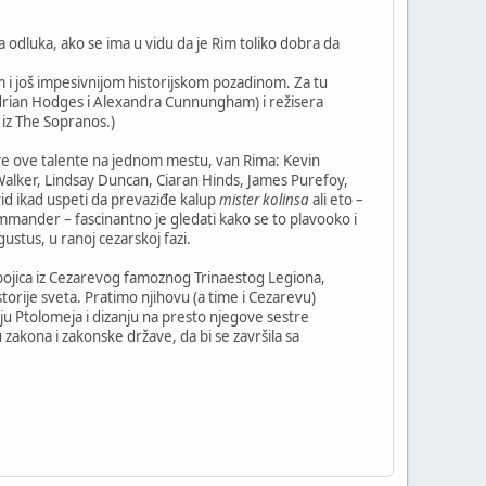
 odluka, ako se ima u vidu da je Rim toliko dobra da
m i još impesivnijom historijskom pozadinom. Za tu
 Adrian Hodges i Alexandra Cunnungham) i režisera
r iz The Sopranos.)
sve ove talente na jednom mestu, van Rima: Kevin
Walker, Lindsay Duncan, Ciaran Hinds, James Purefoy,
id ikad uspeti da prevaziđe kalup
mister kolinsa
ali eto –
Commander – fascinantno je gledati kako se to plavooko i
stus, u ranoj cezarskoj fazi.
, obojica iz Cezarevog famoznog Trinaestog Legiona,
istorije sveta. Pratimo njihovu (a time i Cezarevu)
ju Ptolomeja i dizanju na presto njegove sestre
 zakona i zakonske države, da bi se završila sa