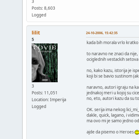
3
Posts: 8,603
Logged
lilit
24-10-2006, 15:42:35
5
kada bih morala vrlo kratko 
to naravno ne znaci da nije
ociglednih vestackih setova 
no, kako kazu, istorija je is
koji bi se bavio sustinom (ak
3
naravno, autori igraju na ka
Posts: 11,051
jednakoj meri u kojoj su cice
no, eto, autori kazu da su to
Location: Imperija
Logged
OK. serija ima nekog lici_m
dakle, quick, lagano, i vidim
ma ovo mi je samo jedno od 
ajde da pisemo o Heroes