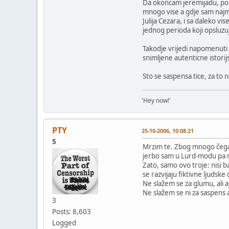
Da okoncam jeremijadu, por
mnogo vise a gdje sam najma
Julija Cezara, i sa daleko vi
jednog perioda koji opsluz
Takodje vrijedi napomenuti d
snimljene autenticne istorij
Sto se saspensa tice, za to
'Hey now!'
PTY
25-10-2006, 10:08:21
5
Mrzim te. Zbog mnogo čeg
jerbo sam u Lurd-modu pa
Zato, samo ovo troje: nisi b
se razvijaju fiktivne ljudsk
Ne slažem se za glumu, ali 
Ne slažem se ni za saspens a
3
Posts: 8,603
Logged