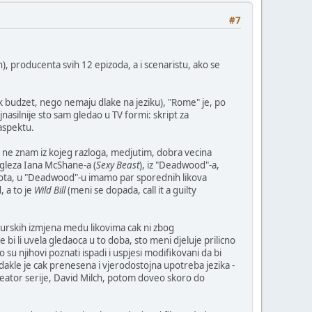
#7
), producenta svih 12 epizoda, a i scenaristu, ako se
ok budzet, nego nemaju dlake na jeziku), "Rome" je, po
asilnije sto sam gledao u TV formi: skript za
aspektu.
ne znam iz kojeg razloga, medjutim, dobra vecina
ngleza Iana McShane-a (
Sexy Beast
), iz "Deadwood"-a,
 pilota, u "Deadwood"-u imamo par sporednih likova
, a to je
Wild Bill
(meni se dopada, call it a guilty
aturskih izmjena medu likovima cak ni zbog
bi li uvela gledaoca u to doba, sto meni djeluje prilicno
o su njihovi poznati ispadi i uspjesi modifikovani da bi
odakle je cak prenesena i vjerodostojna upotreba jezika -
e kreator serije, David Milch, potom doveo skoro do