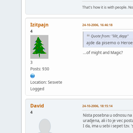
That's how it is with people. N
Izitpajn
24-10-2006, 16:46:18
4
Quote from: "lilit_depp"
ajde da pisemo o Hero
...of might and Magic?
3
Posts: 930
Location: Sesvete
Logged
David
24-10-2006, 18:15:14
4
Nista posebna u odnosu na sv
uradjena, ali i to je vec pos
I da, ima u sebi i sepet tzv. 