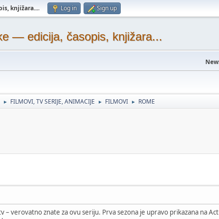
s, knjižara...
.
Log in
Sign up
— edicija, časopis, knjižara...
New
FILMOVI, TV SERIJE, ANIMACIJE
FILMOVI
ROME
►
►
►
dstv – verovatno znate za ovu seriju. Prva sezona je upravo prikazana na A