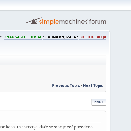
s:
ZNAK SAGITE PORTAL
• ČUDNA KNJIŽARA •
BIBLIOGRAFIJA
Previous Topic
-
Next Topic
PRINT
ction kanalu a snimanje iduće sezone je već privedeno