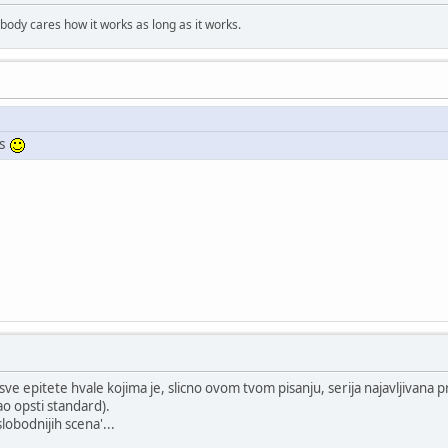
obody cares how it works as long as it works.
es
e epitete hvale kojima je, slicno ovom tvom pisanju, serija najavljivana pr
tao opsti standard).
'slobodnijih scena'...