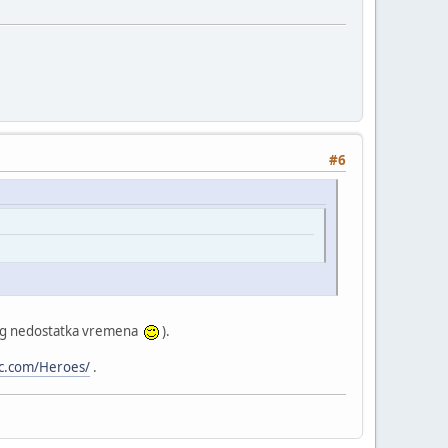
#6
a zbog nedostatka vremena
).
c.com/Heroes/
.