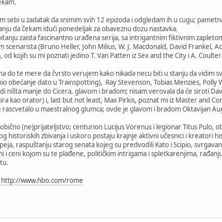
čekam.
sam sebi u zadatak da snimim svih 12 epizoda i odgledam ih u cugu; pametna
tanju da čekam idući ponedeljak za obaveznu dozu nastavka.
itanju zaista fascinantno urađena serija, sa intrigantnim fiktivnim zapleto
im scenarista (Bruno Heller, John Milius, W. J. Macdonald, David Frankel,
, od kojih su mi poznati jedino T. Van Patten iz Sex and the City i A. Coulte
a do te mere da čvrsto verujem kako nikada necu biti u stanju da vidim 
io obećanje dato u Trainspotting), Ray Stevenson, Tobias Menzies, Polly 
i ništa manje do Cicera, glavom i bradom; nisam verovala da će siroti Dav
jira kao orator) i, last but not least, Max Pirkis, poznat mi iz Master and 
rascvetalo u maestralnog glumca; ovde je glavom i bradom Oktavijan Augu
eobično (ne)prijateljstvo; centurion Lucijus Vorenus i legionar Titus Pulo
g historiskih zbivanja i uskoro postaju krajnje aktivni učesnici i kreatori h
eja, raspuštanju starog senata kojeg su predvodili Kato i Scipio, svrgavan
i ceni kojom su te plađene, političkim intrigama i spletkarenjima, rađanju
tu.
e
http://www.hbo.com/rome