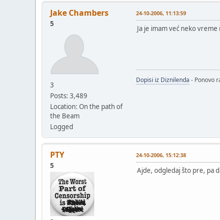
Jake Chambers
24-10-2006, 11:13:59
5
Ja je imam već neko vreme
Dopisi iz Diznilenda
- Ponovo ra
3
Posts: 3,489
Location: On the path of
the Beam
Logged
PTY
24-10-2006, 15:12:38
5
Ajde, odgledaj što pre, pa 