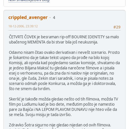
crippled_avenger
4
18-12-2006, 23:39:12
#29
ČETVRTI ČOVEK je besraman rip-off BOURNE IDENTITY sa malo
ubačenog MEMENTA da bi stvar bila još neukusnija.
Odavno nisam čitao ovako derivativan i nevešt scenario. Prosto
je šokantno da je takav tekst uspeo da prođe na bilo kojoj
Komisiji, ali opnda kad pogledamo sastav komisije, shvatamo da
je jedino Biljana Maksić tu gledala narečene filmove a i pisala
esej o verhoevenu, pa da zna da ni naslov nije originalan, no
ona je, gle čuda, Zekin stari saradnik, i ona je pisala notes za
scenario odmah posle Konkursa, a možda ga je i doktorovala,
što ne smem da tvrdim.
Skerlić je takođe možda gledao nešto od tih filmova, možda TV
film po Ludlumu kad je bio dete, međutim pošto je namestio
pare za Bajića i NA LEPOM PLAVOM DUNAVU nije hteo više da
se meša. Svoju misiju je tada izvršio.
Zdravko Šotra sigurno nije gledao nijedan od ovih filmova.