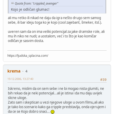
Quote from: "crippled_avenger"
Kojo je odličan glumac!
ali mu retko ili nikad ne daju da igra nešto drugo sem samog
sebe, ili bar ideju toga ko je kojo (cool zajebant, šmeker, itsl.).
uveren sam da on ima veliki potencijal za jake dramske role, ali
mu ih niko ne nudi; a uostalom, već i to što je kao komičar
odličan je sasvim dosta.
https://ljudska_splacina.com/
krema
4
19-12-2006, 13:27:40
#39
Iskreno, mislim da on sem sebe i ne bi mogao nista glumiti, ne
bih rekao da je neki potencijal...ali je istina i da mu daju uvijek
slicne uloge.
Zato sam i skeptican u vezi njegove uloge u ovom filmu,ali ako
je tako los scenario kako ga cripple predstavlja, onda vjerujem i
da ce se Kojo dobro snaci...