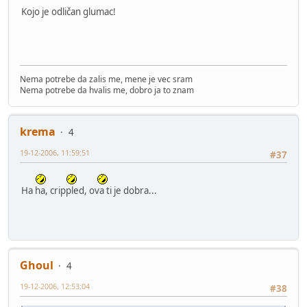
Kojo je odličan glumac!
Nema potrebe da zalis me, mene je vec sram
Nema potrebe da hvalis me, dobro ja to znam
krema
4
19-12-2006, 11:59:51
#37
Ha ha, crippled, ova ti je dobra...
Ghoul
4
19-12-2006, 12:53:04
#38