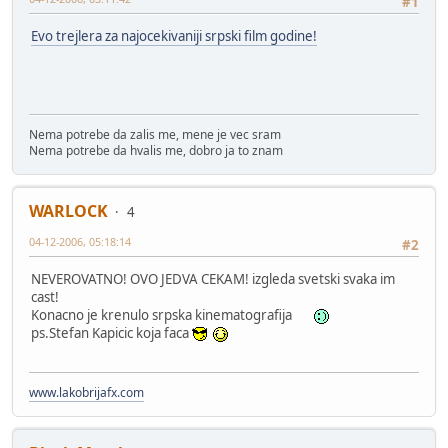
#1
Evo trejlera za najocekivaniji srpski film godine!
Nema potrebe da zalis me, mene je vec sram
Nema potrebe da hvalis me, dobro ja to znam
WARLOCK
4
04-12-2006, 05:18:14
#2
NEVEROVATNO! OVO JEDVA CEKAM! izgleda svetski svaka im
cast!
Konacno je krenulo srpska kinematografija
ps.Stefan Kapicic koja faca
www.lakobrijafx.com