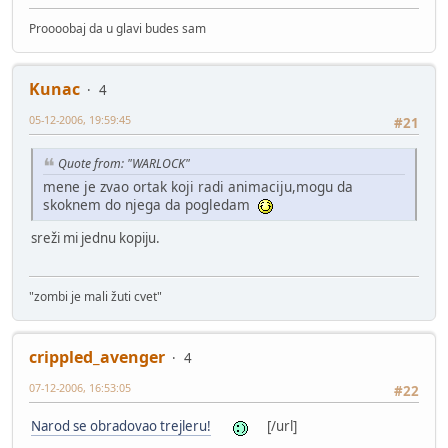
Proooobaj da u glavi budes sam
Kunac
4
05-12-2006, 19:59:45
#21
Quote from: "WARLOCK"
mene je zvao ortak koji radi animaciju,mogu da
skoknem do njega da pogledam
sreži mi jednu kopiju.
"zombi je mali žuti cvet"
crippled_avenger
4
07-12-2006, 16:53:05
#22
Narod se obradovao trejleru!
[/url]