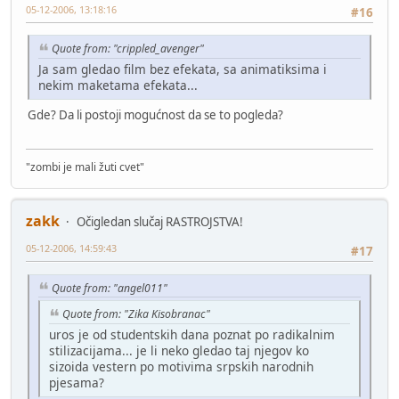
05-12-2006, 13:18:16
#16
Quote from: "crippled_avenger"
Ja sam gledao film bez efekata, sa animatiksima i
nekim maketama efekata...
Gde? Da li postoji mogućnost da se to pogleda?
"zombi je mali žuti cvet"
zakk
Očigledan slučaj RASTROJSTVA!
05-12-2006, 14:59:43
#17
Quote from: "angel011"
Quote from: "Zika Kisobranac"
uros je od studentskih dana poznat po radikalnim
stilizacijama... je li neko gledao taj njegov ko
sizoida vestern po motivima srpskih narodnih
pjesama?