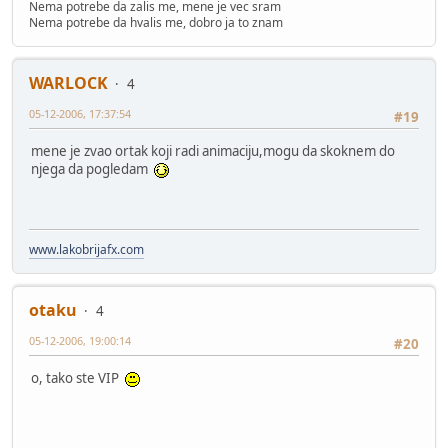
Nema potrebe da zalis me, mene je vec sram
Nema potrebe da hvalis me, dobro ja to znam
WARLOCK
4
05-12-2006, 17:37:54
#19
mene je zvao ortak koji radi animaciju,mogu da skoknem do
njega da pogledam
www.lakobrijafx.com
otaku
4
05-12-2006, 19:00:14
#20
o, tako ste VIP