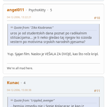
angel011
PsychoKitty
5
04-12-2006, 13:22:21
#10
Quote from: "Zika Kisobranac"
uros je od studentskih dana poznat po radikalnim
stilizacijama... je li neko gledao taj njegov ko sizoida
vestern po motivima srpskih narodnih pjesama?
Yup. Sjajan film. Naslov je VEŠALA ZA DVOJE, kao što reče kripl.
We're all mad here.
Kunac
4
04-12-2006, 15:00:38
#11
Quote from: "crippled_avenger"
...hemija izmedju nje i Sonje Kolacarac je kao iz