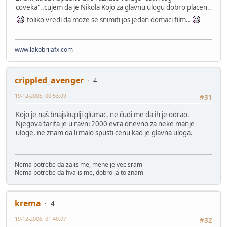
coveka"..cujem da je Nikola Kojo za glavnu ulogu dobro placen..
toliko vredi da moze se snimiti jos jedan domaci film..
www.lakobrijafx.com
crippled_avenger
4
19-12-2006, 00:53:09
#31
Kojo je naš bnajskuplji glumac, ne čudi me da ih je odrao.
Njegova tarifa je u ravni 2000 evra dnevno za neke manje
uloge, ne znam da li malo spusti cenu kad je glavna uloga.
Nema potrebe da zalis me, mene je vec sram
Nema potrebe da hvalis me, dobro ja to znam
krema
4
19-12-2006, 01:40:07
#32