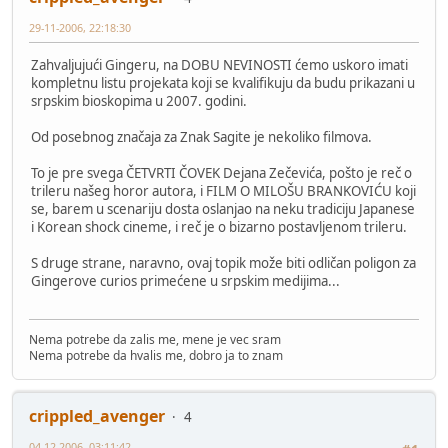
29-11-2006, 22:18:30
Zahvaljujući Gingeru, na DOBU NEVINOSTI ćemo uskoro imati
kompletnu listu projekata koji se kvalifikuju da budu prikazani u
srpskim bioskopima u 2007. godini.
Od posebnog značaja za Znak Sagite je nekoliko filmova.
To je pre svega ČETVRTI ČOVEK Dejana Zečevića, pošto je reč o
trileru našeg horor autora, i FILM O MILOŠU BRANKOVIĆU koji
se, barem u scenariju dosta oslanjao na neku tradiciju Japanese
i Korean shock cineme, i reč je o bizarno postavljenom trileru.
S druge strane, naravno, ovaj topik može biti odličan poligon za
Gingerove curios primećene u srpskim medijima...
Nema potrebe da zalis me, mene je vec sram
Nema potrebe da hvalis me, dobro ja to znam
crippled_avenger
4
04-12-2006, 03:11:42