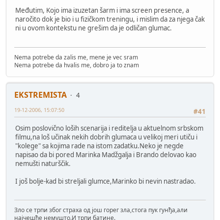
Međutim, Kojo ima izuzetan šarm i ima screen presence, a
naročito dok je bio i u fizičkom treningu, i mislim da za njega čak
ni u ovom kontekstu ne grešim da je odličan glumac.
Nema potrebe da zalis me, mene je vec sram
Nema potrebe da hvalis me, dobro ja to znam
EKSTREMISTA
4
19-12-2006, 15:07:50
#41
Osim poslovično loših scenarija i reditelja u aktuelnom srbskom
filmu,na loš učinak nekih dobrih glumaca u velikoj meri utiču i
"kolege" sa kojima rade na istom zadatku.Neko je negde
napisao da bi pored Marinka Madžgalja i Brando delovao kao
nemušti naturščik.
I još bolje-kad bi streljali glumce,Marinko bi nevin nastradao.
Зло се трпи због страха од још горег зла,стога пук гунђа,али
најчешће немушто.И трпи батине.