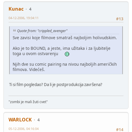
Kunac
4
04-12-2006, 19:04:11
#13
Quote from: "crippled_avenger"
Sve zavisi koje filmove smatraš najboljim holivudskim.
Ako je to BOUND, a jeste, ima užitaka i za ljubitelje
toga u ovom ostvarenju
Njih dve su comic pairing na nivou najboljih američkih
filmova. Videćeš.
Ti si film pogledao? Da li je postprodukcija završena?
"zombi je mali žuti cvet"
WARLOCK
4
05-12-2006, 04:16:04
#14