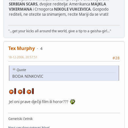
SERBIAN SCARS
, dvojice reditelja: Amerikanca
MAJKLA
VIKERMANA
i Crnogorca
NIKOLE VUKCEVICA
. Gospodo
rediteli, ne otezite sa snimanjem, recite Mariji da se vrati!
"...get your kicks all around the world, give a tip to a geisha-girl..."
Tex Murphy
4
18-12-2006, 20:57:51
#28
Quote
BODA NINKOVIC
Jel oni prave dječiji film ili horor???
Genetski četnik
Novi smakosvjetovni blog!