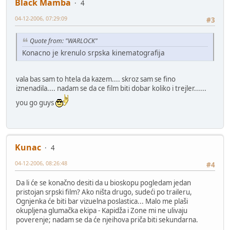
Black Mamba
4
04-12-2006, 07:29:09
#3
Quote from: "WARLOCK"
Konacno je krenulo srpska kinematografija
vala bas sam to htela da kazem.... skroz sam se fino
iznenadila.... nadam se da ce film biti dobar koliko i trejler......
you go guys
Kunac
4
04-12-2006, 08:26:48
#4
Da li će se konačno desiti da u bioskopu pogledam jedan
pristojan srpski film? Ako ništa drugo, sudeći po traileru,
Ognjenka će biti bar vizuelna poslastica... Malo me plaši
okupljena glumačka ekipa - Kapidža i Zone mi ne ulivaju
poverenje; nadam se da će njeihova priča biti sekundarna.