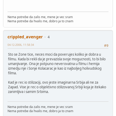
Nema potrebe da zalis me, mene je vec sram
Nema potrebe da hvalis me, dobro ja to znam
crippled_avenger
4
04-12-2006, 11:58:34
#9
Sto se Zone tice, neces moci da poverujes koliko je dobra u
filmu. Kada bi rekli da je prevazisla svoje mogucnosti, to bi bilo
umanjivanje. Ona je potpuno neverovatna u filmu i hemija
izmedju nje i Sonje Kolacarac je kao iz najboljeg holivudskog
filma.
Kad je rec io stilizaciji, ovo jeste imaginarna Srbija ali ne za
Zapad. Vise je rec o objektivno stilizovanoj Srbiji koja je itekako
zanimljiva i samim Srbima.
Nema potrebe da zalis me, mene je vec sram
Nema potrebe da hvalis me, dobro ja to znam