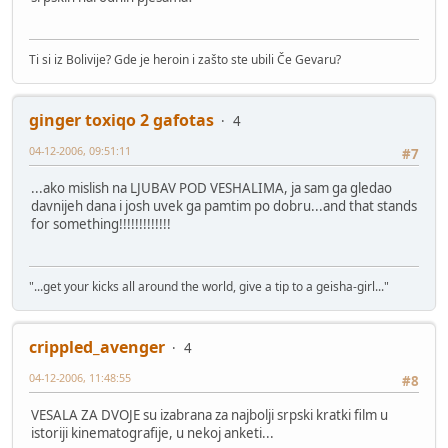
Ti si iz Bolivije? Gde je heroin i zašto ste ubili Če Gevaru?
ginger toxiqo 2 gafotas
4
04-12-2006, 09:51:11
#7
...ako mislish na LJUBAV POD VESHALIMA, ja sam ga gledao
davnijeh dana i josh uvek ga pamtim po dobru...and that stands
for something!!!!!!!!!!!!!
"...get your kicks all around the world, give a tip to a geisha-girl..."
crippled_avenger
4
04-12-2006, 11:48:55
#8
VESALA ZA DVOJE su izabrana za najbolji srpski kratki film u
istoriji kinematografije, u nekoj anketi...