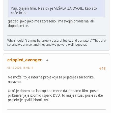
Yup. Sjajan film. Naslov je VEŠALA ZA DVOJE, kao što
reče kripl.
gledao. jako jako me razveselio. ima svojih problema, ali
dopada mi se.
Why shouldn't things be largely absurd, futile, and transitory? They are
so, and we are so, and they and we go very well together.
crippled_avenger
4
05-12-2006, 16:08:14
#18
Ne može, to je interna projekcija za prijatelje i saradnike,
naravno.
Uroš je doneo bio laptop kod mene da gledamo film i posle
prikazivanja je izlomio i spalio DVD. To mu je ritual, posle svake
projekcije spali i izlomi DVD.