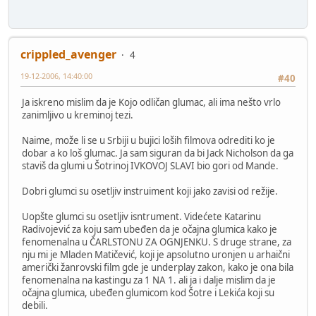
crippled_avenger
4
19-12-2006, 14:40:00
#40
Ja iskreno mislim da je Kojo odličan glumac, ali ima nešto vrlo
zanimljivo u kreminoj tezi.
Naime, može li se u Srbiji u bujici loših filmova odrediti ko je
dobar a ko loš glumac. Ja sam siguran da bi Jack Nicholson da ga
staviš da glumi u Šotrinoj IVKOVOJ SLAVI bio gori od Mande.
Dobri glumci su osetljiv instruiment koji jako zavisi od režije.
Uopšte glumci su osetljiv isntrument. Videćete Katarinu
Radivojević za koju sam ubeđen da je očajna glumica kako je
fenomenalna u ČARLSTONU ZA OGNJENKU. S druge strane, za
nju mi je Mladen Matičević, koji je apsolutno uronjen u arhaični
američki žanrovski film gde je underplay zakon, kako je ona bila
fenomenalna na kastingu za 1 NA 1. ali ja i dalje mislim da je
očajna glumica, ubeđen glumicom kod Šotre i Lekića koji su
debili.