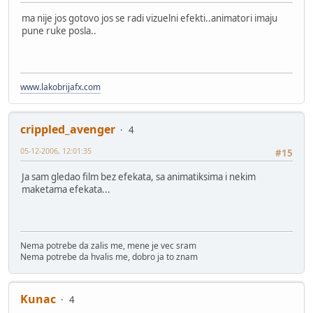
ma nije jos gotovo jos se radi vizuelni efekti..animatori imaju
pune ruke posla..
www.lakobrijafx.com
crippled_avenger
4
05-12-2006, 12:01:35
#15
Ja sam gledao film bez efekata, sa animatiksima i nekim
maketama efekata...
Nema potrebe da zalis me, mene je vec sram
Nema potrebe da hvalis me, dobro ja to znam
Kunac
4