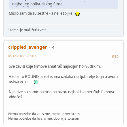
najboljeg holivudskog filma.
Mislio sam da su sestre - a ne lezbijke!
"zombi je mali žuti cvet"
crippled_avenger
4
04-12-2006, 17:34:00
#12
Sve zavisi koje filmove smatraš najboljim holivudskim.
Ako je to BOUND, a jeste, ima užitaka i za ljubitelje toga u ovom
ostvarenju
Njih dve su comic pairing na nivou najboljih američkih filmova.
Videćeš.
Nema potrebe da zalis me, mene je vec sram
Nema potrebe da hvalis me, dobro ja to znam