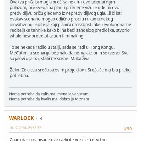
Ovakva priča bi mogla proći sa nekim revolucionarnijim
polazom, pre svega na planu promene vizure gde mi ovu
predvidljivu priču gledamo iz nepredvidljivog ugla. Ili bi isti
ovakav scenario mogao odlično proći u rukama nekog
inovativnog reditelja koji planira da iskoristi nke revolucionarne
rediteljske tehnike kako bi na bazi izanđalog predloška, stvorio
whole new breed of action filmmaking.
To se nekada radilo u Italiji, sada se radi u Hong Kongu.
Međutim, u scenariju bezmalo da nema akcionih sekvenci. Sve
su jalovi dijalozi, statične scene. Muka živa.
Želim Zeki svu sreću sa ovim projektom. Sreća će mu biti preko
potrebna.
Nema potrebe da zalis me, mene je vec sram
Nema potrebe da hvalis me, dobro ja to znam
WARLOCK
4
18-12-2006, 23:56:37
#30
Znam da su napisane dve razlicite verzije "cetvrtog