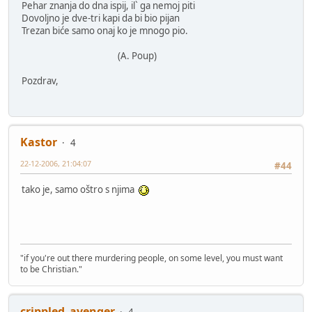
Pehar znanja do dna ispij, il` ga nemoj piti
Dovoljno je dve-tri kapi da bi bio pijan
Trezan biće samo onaj ko je mnogo pio.
(A. Poup)
Pozdrav,
Kastor
4
22-12-2006, 21:04:07
#44
tako je, samo oštro s njima
"if you're out there murdering people, on some level, you must want
to be Christian."
crippled_avenger
4