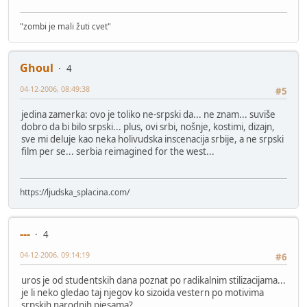
"zombi je mali žuti cvet"
Ghoul
4
04-12-2006, 08:49:38
#5
jedina zamerka: ovo je toliko ne-srpski da... ne znam... suviše
dobro da bi bilo srpski... plus, ovi srbi, nošnje, kostimi, dizajn,
sve mi deluje kao neka holivudska inscenacija srbije, a ne srpski
film per se... serbia reimagined for the west...
https://ljudska_splacina.com/
---
4
04-12-2006, 09:14:19
#6
uros je od studentskih dana poznat po radikalnim stilizacijama...
je li neko gledao taj njegov ko sizoida vestern po motivima
srpskih narodnih pjesama?