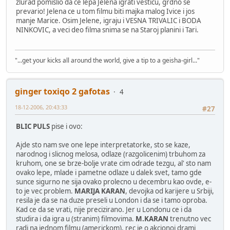
zlurad pomislio da ce lepa Jelena igrati vesticu, grdno se
prevario! Jelena ce u tom filmu biti majka malog Ivice i jos
manje Marice. Osim Jelene, igraju i VESNA TRIVALIC i BODA
NINKOVIC, a veci deo filma snima se na Staroj planini i Tari.
"...get your kicks all around the world, give a tip to a geisha-girl..."
ginger toxiqo 2 gafotas
4
18-12-2006, 20:43:33
#27
BLIC PULS
pise i ovo:
Ajde sto nam sve one lepe interpretatorke, sto se kaze,
narodnog i slicnog melosa, odlaze (razgolicenim) trbuhom za
kruhom, one se brze-bolje vrate cim odrade tezgu, al' sto nam
ovako lepe, mlade i pametne odlaze u dalek svet, tamo gde
sunce sigurno ne sija ovako prolecno u decembru kao ovde, e-
to je vec problem.
MARIJA KARAN
, devojka od karijere u Srbiji,
resila je da se na duze preseli u London i da se i tamo oproba.
Kad ce da se vrati, nije precizirano. Jer u Londonu ce i da
studira i da igra u (stranim) filmovima.
M.KARAN
trenutno vec
radi na jednom filmu (americkom), rec je o akcionoj drami