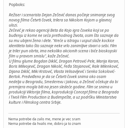
Popboks:
Režiser i scenarista Dejan Zečević danas počinje snimanje svog
novog filma Četvrti čovek, trilera sa Nikolom Kojom u glavnoj
ulozi.
Zečević je rekao agenciji Beta da Kojo igra čoveka koji se po
buđenju iz kome ne seća prethodnog života, osim što saznaje da
su mu ubijeni žena i dete. "Kreće u istragu i usput slaže kockice
identiteta tako što saznaje neke vrlo zanimljive stvari o sebi. Film
je triler pun obrta, ima nekoliko akcionih scena i biće bioskopski
film u pravom smislu", kaže Zečević.
U filmu glume Bogdan Diklić, Dragan Petrović-Pele, Marija Karan,
Boris Milivojević, Dragan Nikolić, Feđa Stojanović, Rale Milenković,
Dijana Diklić, Miki Krstović, Vlasta Velisavljević i Senka Sokolović-
Bertok. Predviđeno je da se Četvrti čovek snima oko osam
nedelja u Beogradu, Smederevu i Jakovu, a Zečević očekuje da bi
premijera mogla biti na jesen sledeće godine. Film se snima u
produkciji Viktorija filma, koprodukciji Concept filma iz Beograda
i Tivoli Film Production iz Budimpešte, a uz podršku Ministarstva
kulture i Filmskog centra Srbije.
Nema potrebe da zalis me, mene je vec sram
Nema potrebe da hvalis me, dobro ja to znam