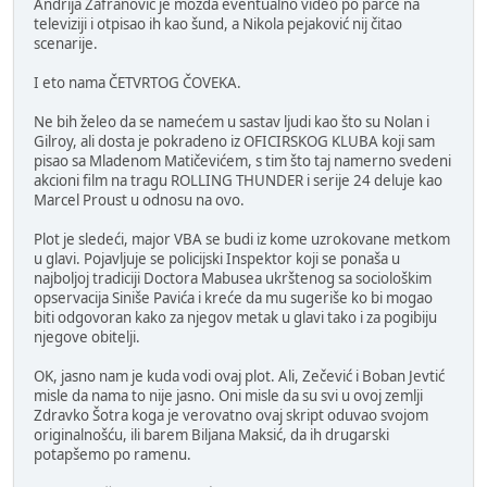
Andrija Zafranović je možda eventualno video po parče na
televiziji i otpisao ih kao šund, a Nikola pejaković nij čitao
scenarije.
I eto nama ČETVRTOG ČOVEKA.
Ne bih želeo da se namećem u sastav ljudi kao što su Nolan i
Gilroy, ali dosta je pokradeno iz OFICIRSKOG KLUBA koji sam
pisao sa Mladenom Matičevićem, s tim što taj namerno svedeni
akcioni film na tragu ROLLING THUNDER i serije 24 deluje kao
Marcel Proust u odnosu na ovo.
Plot je sledeći, major VBA se budi iz kome uzrokovane metkom
u glavi. Pojavljuje se policijski Inspektor koji se ponaša u
najboljoj tradiciji Doctora Mabusea ukrštenog sa sociološkim
opservacija Siniše Pavića i kreće da mu sugeriše ko bi mogao
biti odgovoran kako za njegov metak u glavi tako i za pogibiju
njegove obitelji.
OK, jasno nam je kuda vodi ovaj plot. Ali, Zečević i Boban Jevtić
misle da nama to nije jasno. Oni misle da su svi u ovoj zemlji
Zdravko Šotra koga je verovatno ovaj skript oduvao svojom
originalnošću, ili barem Biljana Maksić, da ih drugarski
potapšemo po ramenu.