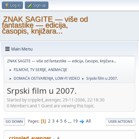
Log in
Sign up
ZNAK SAGITE — više od
fantastike — edicija,
časopis, knjižara...
Main Menu
ZNAK SAGITE — više od fantastike — edicija, časopis, knjižara...
FILMOVI, TV SERIJE, ANIMACIJE
►
DOMAĆA OSTVARENJA, LOW-FI VIDEO
Srpski film u 2007.
►
►
Srpski film u 2007.
Started by crippled_avenger, 29-11-2006, 22:18:30
0 Members and 1 Guest are viewing this topic.
2
3
4
5
6
...
19
All
Pages
1
GO DOWN
USER ACTIONS
crippled_avenger
4