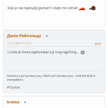
Kojo je nas najskuplji glumac!!! Ubijte me odmah
Джон Рейнольдс
4
19-12-2006, 01:43:37
#33
I onda se čovek zapita kakav li je onaj najjeftiniji...
America can't protect you, Allah can't protect you... And the KGB is
everywhere.
#Τζούτσε
krema
4