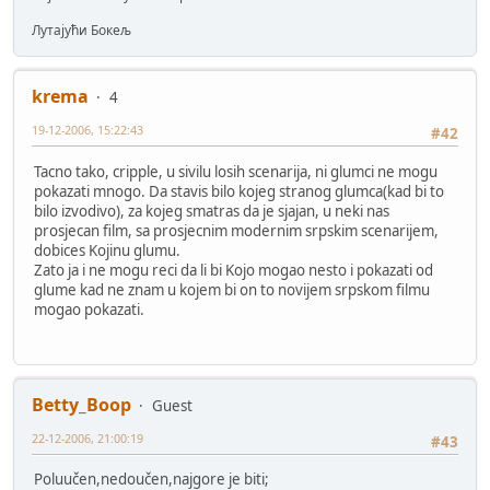
Лутајући Бокељ
krema
4
19-12-2006, 15:22:43
#42
Tacno tako, cripple, u sivilu losih scenarija, ni glumci ne mogu
pokazati mnogo. Da stavis bilo kojeg stranog glumca(kad bi to
bilo izvodivo), za kojeg smatras da je sjajan, u neki nas
prosjecan film, sa prosjecnim modernim srpskim scenarijem,
dobices Kojinu glumu.
Zato ja i ne mogu reci da li bi Kojo mogao nesto i pokazati od
glume kad ne znam u kojem bi on to novijem srpskom filmu
mogao pokazati.
Betty_Boop
Guest
22-12-2006, 21:00:19
#43
Poluučen,nedoučen,najgore je biti;