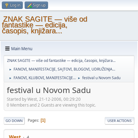
Log in
Sign up
ZNAK SAGITE — više od
fantastike — edicija,
časopis, knjižara...
Main Menu
ZNAK SAGITE — više od fantastike — edicija, časopis, knjižara...
FANOVI, MANIFESTACIJE, SAJTOVI, BLOGOVI, UDRUŽENJA...
►
FANOVI, KLUBOVI, MANIFESTACIJE...
festival u Novom Sadu
►
►
festival u Novom Sadu
Started by West, 21-12-2006, 00:29:20
0 Members and 2 Guests are viewing this topic.
Pages
1
GO DOWN
USER ACTIONS
West
4