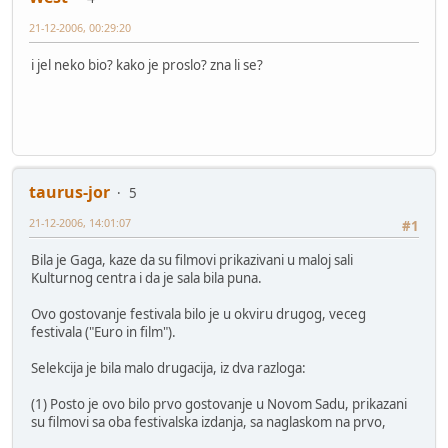
21-12-2006, 00:29:20
i jel neko bio? kako je proslo? zna li se?
taurus-jor
5
21-12-2006, 14:01:07
#1
Bila je Gaga, kaze da su filmovi prikazivani u maloj sali
Kulturnog centra i da je sala bila puna.
Ovo gostovanje festivala bilo je u okviru drugog, veceg
festivala ("Euro in film").
Selekcija je bila malo drugacija, iz dva razloga:
(1) Posto je ovo bilo prvo gostovanje u Novom Sadu, prikazani
su filmovi sa oba festivalska izdanja, sa naglaskom na prvo,