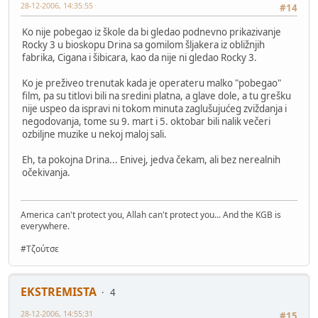
28-12-2006, 14:35:55
#14
Ko nije pobegao iz škole da bi gledao podnevno prikazivanje
Rocky 3 u bioskopu Drina sa gomilom šljakera iz obližnjih
fabrika, Cigana i šibicara, kao da nije ni gledao Rocky 3.
Ko je preživeo trenutak kada je operateru malko "pobegao"
film, pa su titlovi bili na sredini platna, a glave dole, a tu grešku
nije uspeo da ispravi ni tokom minuta zaglušujućeg zviždanja i
negodovanja, tome su 9. mart i 5. oktobar bili nalik večeri
ozbiljne muzike u nekoj maloj sali.
Eh, ta pokojna Drina... Enivej, jedva čekam, ali bez nerealnih
očekivanja.
America can't protect you, Allah can't protect you... And the KGB is
everywhere.
#Τζούτσε
EKSTREMISTA
4
28-12-2006, 14:55:31
#15