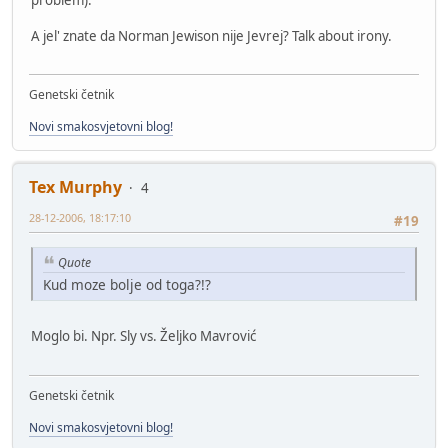
A jel' znate da Norman Jewison nije Jevrej? Talk about irony.
Genetski četnik
Novi smakosvjetovni blog!
Tex Murphy
4
28-12-2006, 18:17:10
#19
Quote
Kud moze bolje od toga?!?
Moglo bi. Npr. Sly vs. Željko Mavrović
Genetski četnik
Novi smakosvjetovni blog!