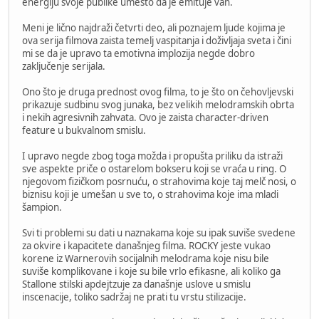
energiju svoje publike umesto da je emituje van.
Meni je lično najdraži četvrti deo, ali poznajem ljude kojima je
ova serija filmova zaista temelj vaspitanja i doživljaja sveta i čini
mi se da je upravo ta emotivna implozija negde dobro
zaključenje serijala.
Ono što je druga prednost ovog filma, to je što on čehovljevski
prikazuje sudbinu svog junaka, bez velikih melodramskih obrta
i nekih agresivnih zahvata. Ovo je zaista character-driven
feature u bukvalnom smislu.
I upravo negde zbog toga možda i propušta priliku da istraži
sve aspekte priče o ostarelom bokseru koji se vraća u ring. O
njegovom fizičkom posrnuću, o strahovima koje taj melč nosi, o
biznisu koji je umešan u sve to, o strahovima koje ima mladi
šampion.
Svi ti problemi su dati u naznakama koje su ipak suviše svedene
za okvire i kapacitete današnjeg filma. ROCKY jeste vukao
korene iz Warnerovih socijalnih melodrama koje nisu bile
suviše komplikovane i koje su bile vrlo efikasne, ali koliko ga
Stallone stilski apdejtzuje za današnje uslove u smislu
inscenacije, toliko sadržaj ne prati tu vrstu stilizacije.