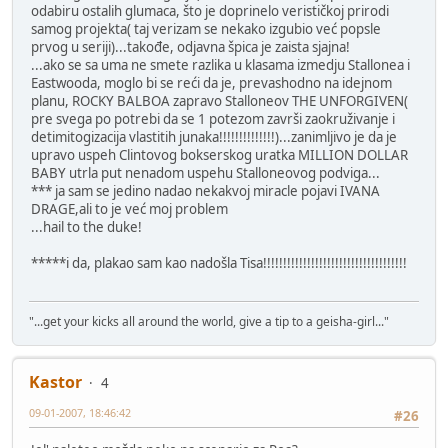
odabiru ostalih glumaca, što je doprinelo verističkoj prirodi
samog projekta( taj verizam se nekako izgubio već popsle
prvog u seriji)...takođe, odjavna špica je zaista sjajna!
...ako se sa uma ne smete razlika u klasama izmedju Stallonea i
Eastwooda, moglo bi se reći da je, prevashodno na idejnom
planu, ROCKY BALBOA zapravo Stalloneov THE UNFORGIVEN(
pre svega po potrebi da se 1 potezom završi zaokruživanje i
detimitogizacija vlastitih junaka!!!!!!!!!!!!!!)...zanimljivo je da je
upravo uspeh Clintovog bokserskog uratka MILLION DOLLAR
BABY utrla put nenadom uspehu Stalloneovog podviga...
*** ja sam se jedino nadao nekakvoj miracle pojavi IVANA
DRAGE,ali to je već moj problem
...hail to the duke!
*****i da, plakao sam kao nadošla Tisa!!!!!!!!!!!!!!!!!!!!!!!!!!!!!!!!!!!!
"...get your kicks all around the world, give a tip to a geisha-girl..."
Kastor
4
09-01-2007, 18:46:42
#26