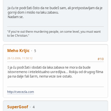
Ja ću te podržati čisto da ne budeš sam, ali pretpostavljam da je
gornji dom i mislio na laku zabavu.
Nadam se.
"if you're out there murdering people, on some level, you must want
to be Christian."
Meho Krljic
5
28-12-2006, 11:50:12
#10
I ja ću podržati i dodati da laka zabava ne mora da bude
istovremeno i intelektualno uvredljiva... Rokiju od drugog filma
pa na dalje fali šarm, nema veze sve ostalo.
http://cvecezla.com
SuperGoof
4