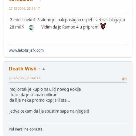
27-12-2006, 23:36:17
Gledo li neko? Stalone je ipak postigao uspeh razbivsi blagajnu
28 mil.$
Vidim da je Rambo 4 u pripremi
www.lakobrijafx.com
Death Wish
4
27-12-2006, 23:44:33
#1
moj ortak je kupio na ulici novog Rokija
i kaze da je snimak odlican!
da li je neka promo kopija ili sta...
jedva cekam da i ja spustim sape na njega!!!
Pol Kerzi ne oprasta!