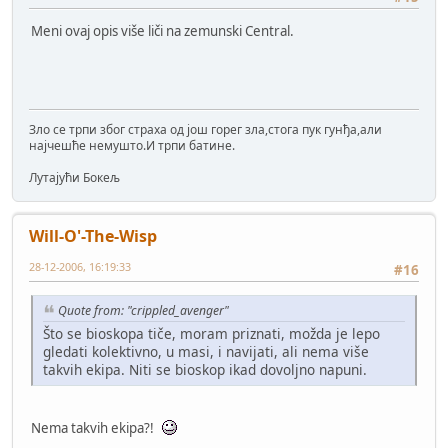
Meni ovaj opis više liči na zemunski Central.
Зло се трпи због страха од још горег зла,стога пук гунђа,али
најчешће немушто.И трпи батине.
Лутајући Бокељ
Will-O'-The-Wisp
28-12-2006, 16:19:33
#16
Quote from: "crippled_avenger"
Što se bioskopa tiče, moram priznati, možda je lepo
gledati kolektivno, u masi, i navijati, ali nema više
takvih ekipa. Niti se bioskop ikad dovoljno napuni.
Nema takvih ekipa?!