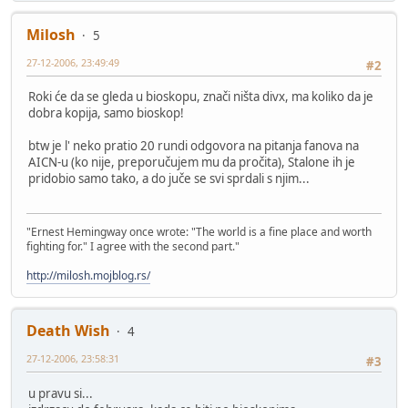
Milosh
5
27-12-2006, 23:49:49
#2
Roki će da se gleda u bioskopu, znači ništa divx, ma koliko da je
dobra kopija, samo bioskop!
btw je l' neko pratio 20 rundi odgovora na pitanja fanova na
AICN-u (ko nije, preporučujem mu da pročita), Stalone ih je
pridobio samo tako, a do juče se svi sprdali s njim...
"Ernest Hemingway once wrote: "The world is a fine place and worth
fighting for." I agree with the second part."
http://milosh.mojblog.rs/
Death Wish
4
27-12-2006, 23:58:31
#3
u pravu si...