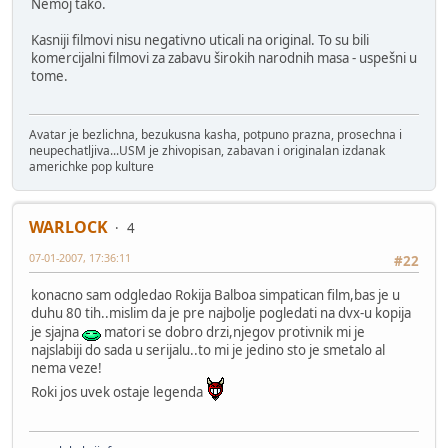
Nemoj tako.
Kasniji filmovi nisu negativno uticali na original. To su bili
komercijalni filmovi za zabavu širokih narodnih masa - uspešni u
tome.
Avatar je bezlichna, bezukusna kasha, potpuno prazna, prosechna i
neupechatljiva...USM je zhivopisan, zabavan i originalan izdanak
americhke pop kulture
WARLOCK
4
07-01-2007, 17:36:11
#22
konacno sam odgledao Rokija Balboa simpatican film,bas je u
duhu 80 tih..mislim da je pre najbolje pogledati na dvx-u kopija
je sjajna
matori se dobro drzi,njegov protivnik mi je
najslabiji do sada u serijalu..to mi je jedino sto je smetalo al
nema veze!
Roki jos uvek ostaje legenda