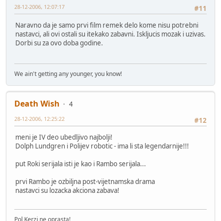
28-12-2006, 12:07:17
#11
Naravno da je samo prvi film remek delo kome nisu potrebni
nastavci, ali ovi ostali su itekako zabavni. Iskljucis mozak i uzivas.
Dorbi su za ovo doba godine.
We ain't getting any younger, you know!
Death Wish
4
28-12-2006, 12:25:22
#12
meni je IV deo ubedljivo najbolji!
Dolph Lundgren i Polijev robotic - ima li sta legendarnije!!!
put Roki serijala isti je kao i Rambo serijala...
prvi Rambo je ozbiljna post-vijetnamska drama
nastavci su lozacka akciona zabava!
Pol Kerzi ne oprasta!