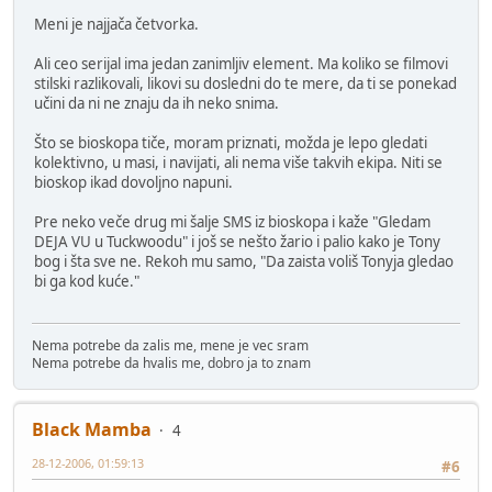
Meni je najjača četvorka.
Ali ceo serijal ima jedan zanimljiv element. Ma koliko se filmovi
stilski razlikovali, likovi su dosledni do te mere, da ti se ponekad
učini da ni ne znaju da ih neko snima.
Što se bioskopa tiče, moram priznati, možda je lepo gledati
kolektivno, u masi, i navijati, ali nema više takvih ekipa. Niti se
bioskop ikad dovoljno napuni.
Pre neko veče drug mi šalje SMS iz bioskopa i kaže "Gledam
DEJA VU u Tuckwoodu" i još se nešto žario i palio kako je Tony
bog i šta sve ne. Rekoh mu samo, "Da zaista voliš Tonyja gledao
bi ga kod kuće."
Nema potrebe da zalis me, mene je vec sram
Nema potrebe da hvalis me, dobro ja to znam
Black Mamba
4
28-12-2006, 01:59:13
#6