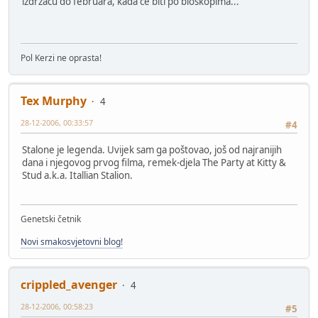
izdrzacu do februara, kada ce biti po bioskopima...
Pol Kerzi ne oprasta!
Tex Murphy
4
28-12-2006, 00:33:57
#4
Stalone je legenda. Uvijek sam ga poštovao, još od najranijih
dana i njegovog prvog filma, remek-djela The Party at Kitty &
Stud a.k.a. Itallian Stalion.
Genetski četnik
Novi smakosvjetovni blog!
crippled_avenger
4
28-12-2006, 00:58:23
#5