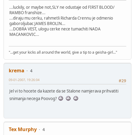
...luckily, or maybe not,SLY ne odustaje od FIRST BLOOD/
RAMBO franshize...
...diraju mu cerku, rahmetli Richarda Crennu je odmenio
gaboroljubac JAMES BROLIN...
...DOBRA VEST, ulogu cerke nece tumachiti NADA
MACANKOVIC...
"...get your kicks all around the world, give a tip to a geisha-girl..."
krema
4
09-01-2007, 19:26:04
#29
Jel vi to hocete da kazete da se Stalone namjerava prihvatiti
snimanja necega Poovog?
Tex Murphy
4