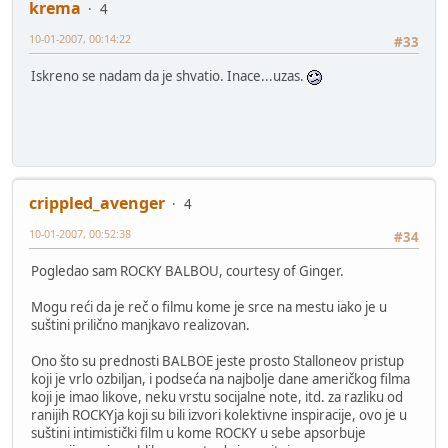
krema
4
10-01-2007, 00:14:22
#33
Iskreno se nadam da je shvatio. Inace...uzas.
crippled_avenger
4
10-01-2007, 00:52:38
#34
Pogledao sam ROCKY BALBOU, courtesy of Ginger.
Mogu reći da je reč o filmu kome je srce na mestu iako je u
suštini prilično manjkavo realizovan.
Ono što su prednosti BALBOE jeste prosto Stalloneov pristup
koji je vrlo ozbiljan, i podseća na najbolje dane američkog filma
koji je imao likove, neku vrstu socijalne note, itd. za razliku od
ranijih ROCKYja koji su bili izvori kolektivne inspiracije, ovo je u
suštini intimistički film u kome ROCKY u sebe apsorbuje