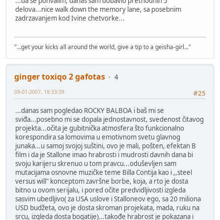
...da se pohvalim, danas sam dobavio prethodnih 5
delova...nice walk down the memory lane, sa posebnim
zadrzavanjem kod Ivine chetvorke...
"...get your kicks all around the world, give a tip to a geisha-girl..."
ginger toxiqo 2 gafotas
4
09-01-2007, 18:33:39
#25
...danas sam pogledao ROCKY BALBOA i baš mi se
sviđa...posebno mi se dopala jednostavnost, svedenost čitavog
projekta...očita je gubitnička atmosfera što funkcionalno
korespondira sa lomovima u emotivnom svetu glavnog
junaka...u samoj svojoj suštini, ovo je mali, pošten, efektan B
film i da je Stallone imao hrabrosti i mudrosti davnih dana bi
svoju karijeru skrenuo u tom pravcu...oduševljen sam
mutacijama osnovne muzičke teme Billa Contija kao i ,,steel
versus will" konceptom završne borbe, koja, a rto je dosta
bitno u ovom serijalu, i pored očite predvidljivosti izgleda
sasvim ubedljivo( za USA uslove i Stalloneov ego, sa 20 miliona
USD budžeta, ovo je dosta skroman projekata, mada, ruku na
srcu, izgleda dosta bogatije)...takođe hrabrost je pokazana i