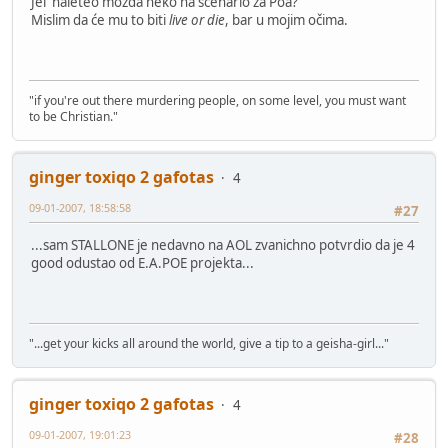
Jel' naleteo možda neko na scenario za Poa?
Mislim da će mu to biti
live or die
, bar u mojim očima.
"if you're out there murdering people, on some level, you must want
to be Christian."
ginger toxiqo 2 gafotas
4
09-01-2007, 18:58:58
#27
...sam STALLONE je nedavno na AOL zvanichno potvrdio da je 4
good odustao od E.A.POE projekta...
"...get your kicks all around the world, give a tip to a geisha-girl..."
ginger toxiqo 2 gafotas
4
09-01-2007, 19:01:23
#28