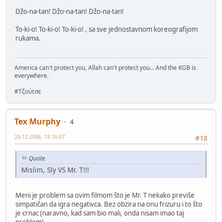
Džo-na-tan! Džo-na-tan! Džo-na-tan!
To-ki-o! To-ki-o! To-ki-o! , sa sve jednostavnom koreografijom
rukama.
America can't protect you, Allah can't protect you... And the KGB is
everywhere.
#Τζούτσε
Tex Murphy
4
28-12-2006, 18:16:07
#18
Quote
Mislim, Sly VS Mr. T!!!
Meni je problem sa ovim filmom što je Mr. T nekako previše
simpatičan da igra negativca. Bez obzira na onu frizuru i to što
je crnac (naravno, kad sam bio mali, onda nisam imao taj
problem).