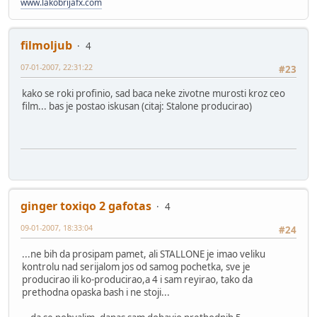
www.lakobrijafx.com
filmoljub
4
07-01-2007, 22:31:22
#23
kako se roki profinio, sad baca neke zivotne murosti kroz ceo
film... bas je postao iskusan (citaj: Stalone producirao)
ginger toxiqo 2 gafotas
4
09-01-2007, 18:33:04
#24
...ne bih da prosipam pamet, ali STALLONE je imao veliku
kontrolu nad serijalom jos od samog pochetka, sve je
producirao ili ko-producirao,a 4 i sam reyirao, tako da
prethodna opaska bash i ne stoji...