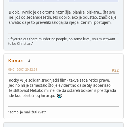
Biopic. Tvrdio je da o tome razmišlja, planira, piskara... šta sve
ne, još od sedamdesetih. No dobro, ako je odustao, znači da je
shvatio da je to preveliki zalogaj za njega. Cenim i poštujem.
"if you're out there murdering people, on some level, you must want
to be Christian."
Kunac
4
09-01-2007, 20:22:51
#32
Rocky VI je solidan srednjački film - takve sada retko prave.
Jedino mi je zamestalo što je evidentno da se Sly izoperisao i
fejsliftovao! Nekako mi ne ide da ostareli bokser iz predgrađa
ide kod plastičnog hirurga.
"zombi je mali žuti cvet"