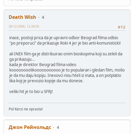
Death Wish
4
28-12-2006, 12:28:05
#13
inace, postoji prica da je upravni odbor Beograd filma odbio
"po preporuci" da prikazuje Roki 4 jer je bio anti-komunisticki!
ali INEX film ga je distribuirao onim bioskopima koji su zeleli da
ga prikazuju...
kada je direktor Beograd filma video
koooooooolikooooooooooo je to popularan i gledan film, molio
je da mu daju kopiju. Inexovci nisu hteli iz inata, a on potplatio
lika koji je prevozio kopije da mu donese.
veliki hit je to bio u SFRJ!
Pol Kerzi ne oprasta!
Джон Рейнольдс
4