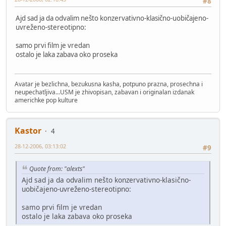
#8
Ajd sad ja da odvalim nešto konzervativno-klasično-uobičajeno-
uvreženo-stereotipno:
samo prvi film je vredan
ostalo je laka zabava oko proseka
Avatar je bezlichna, bezukusna kasha, potpuno prazna, prosechna i
neupechatljiva...USM je zhivopisan, zabavan i originalan izdanak
americhke pop kulture
Kastor
4
28-12-2006, 03:13:02
#9
Quote from: "alexts"
Ajd sad ja da odvalim nešto konzervativno-klasično-
uobičajeno-uvreženo-stereotipno:
samo prvi film je vredan
ostalo je laka zabava oko proseka