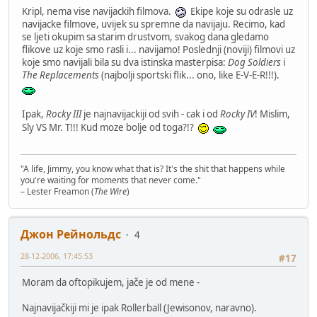
Kripl, nema vise navijackih filmova.
Ekipe koje su odrasle uz
navijacke filmove, uvijek su spremne da navijaju. Recimo, kad
se ljeti okupim sa starim drustvom, svakog dana gledamo
flikove uz koje smo rasli i... navijamo! Poslednji (noviji) filmovi uz
koje smo navijali bila su dva istinska masterpisa:
Dog Soldiers
i
The Replacements
(najbolji sportski flik... ono, like E-V-E-R!!!).
Ipak,
Rocky III
je najnavijackiji od svih - cak i od
Rocky IV
! Mislim,
Sly VS Mr. T!!! Kud moze bolje od toga?!?
"A life, Jimmy, you know what that is? It's the shit that happens while
you're waiting for moments that never come."
– Lester Freamon (
The Wire
)
Джон Рейнольдс
4
28-12-2006, 17:45:53
#17
Moram da oftopikujem, jače je od mene -
Najnavijačkiji mi je ipak Rollerball (Jewisonov, naravno).