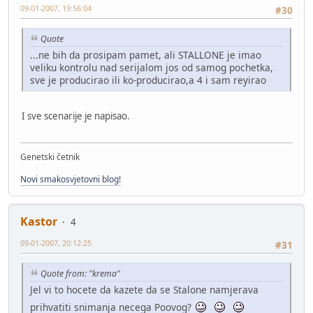
09-01-2007, 19:56:04
#30
Quote
...ne bih da prosipam pamet, ali STALLONE je imao
veliku kontrolu nad serijalom jos od samog pochetka,
sve je producirao ili ko-producirao,a 4 i sam reyirao
I sve scenarije je napisao.
Genetski četnik
Novi smakosvjetovni blog!
Kastor
4
09-01-2007, 20:12:25
#31
Quote from: "krema"
Jel vi to hocete da kazete da se Stalone namjerava
prihvatiti snimanja necega Poovog?