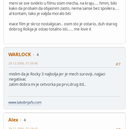
meni se sve svidelo u filmu osim mecha, na kraju.... hmm, bilo
kako da probam da objasnim zasto, nema sanse bez spoilera....
al kontam, tako je valjda moralo biti
inace film je skroz nostalgican.. osim sto je ostario, duh starog
dobrog Rokija je ostao totalno isti..... me love it
WARLOCK
4
28-12-2006, 01:59:46
#7
mislim da je Rocky 3 najbolja jer je mech suroviji..najjaci
negativac
zatim dobra mi je cetvorka pa prvi,drug itd..
www.lakobrijafx.com
Alex
4
28-12-2006, 02:18:43