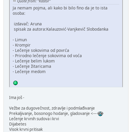
Quote from: "Kastor"
Ja nemam pojma, ali kako bi bilo fino da je to ista
osoba:
izdavač: Aruna
spisak za autora:Kalauzović-Vanjkevič Slobodanka
- Limun
- Krompir
- Lečenje sokovima od povrća
- Prirodno lečenje sokovima od voća
- Lečenje belim lukom
- Lečenje žitaricama
- Lečenje medom
Ima još -
Vežbe za dugovečnost, zdravlje i podmlađivanje
Prekaljivanje, bosonogo hodanje, gladovanje <---
Lečenje krvnih sudova i krvi
Dijabetes
Visok krvni pritisak