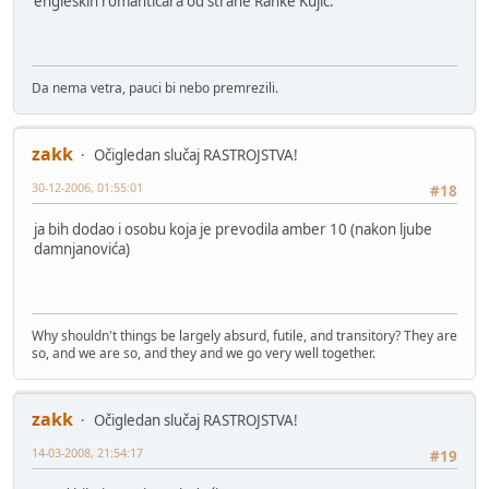
engleskih romanticara od strane Ranke Kujic.
Da nema vetra, pauci bi nebo premrezili.
zakk
Očigledan slučaj RASTROJSTVA!
30-12-2006, 01:55:01
#18
ja bih dodao i osobu koja je prevodila amber 10 (nakon ljube
damnjanovića)
Why shouldn't things be largely absurd, futile, and transitory? They are
so, and we are so, and they and we go very well together.
zakk
Očigledan slučaj RASTROJSTVA!
14-03-2008, 21:54:17
#19