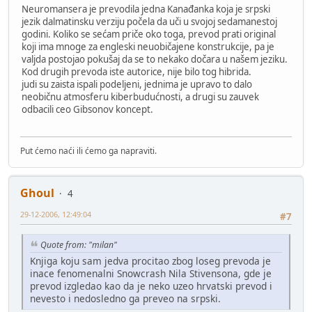
Neuromansera je prevodila jedna Kanađanka koja je srpski
jezik dalmatinsku verziju počela da uči u svojoj sedamanestoj
godini. Koliko se sećam priče oko toga, prevod prati original
koji ima mnoge za engleski neuobičajene konstrukcije, pa je
valjda postojao pokušaj da se to nekako dočara u našem jeziku.
Kod drugih prevoda iste autorice, nije bilo tog hibrida.
judi su zaista ispali podeljeni, jednima je upravo to dalo
neobičnu atmosferu kiberbudućnosti, a drugi su zauvek
odbacili ceo Gibsonov koncept.
Put ćemo naći ili ćemo ga napraviti.
Ghoul
4
29-12-2006, 12:49:04
#7
Quote from: "milan"
Knjiga koju sam jedva procitao zbog loseg prevoda je
inace fenomenalni Snowcrash Nila Stivensona, gde je
prevod izgledao kao da je neko uzeo hrvatski prevod i
nevesto i nedosledno ga preveo na srpski.