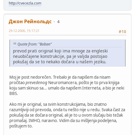
http://cvecezla.com
Джон Рейнольдс
4
29-12-2006, 15:17:21
#10
Quote from: "Boban"
prevod prati original koji ima mnoge za engleski
neuobičajene konstrukcije, pa je valjda postojao
pokušaj da se to nekako dočara u našem jeziku.
Moj je post nedorečen. Trebalo je da napišem da nisam
pročitao
prevedenog
Neuromancera, pošto je to prva knjiga
koju sam skinuo sa... umalo da napišem Interneta, a bio je neki
BBS.
Ako mi je original, sa svim konstrukcijama, bio znatno
razumljiviji od prevoda, onda tu nešto nije u redu. Svaka čast za
pokušaj da se dočara original, ali je to u ovom slučaju bio težak
promašaj. IMHO, naravno. Vidim da su mišljenja podeljena,
poštujem to.