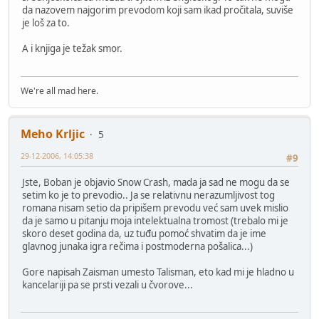
da nazovem najgorim prevodom koji sam ikad pročitala, suviše
je loš za to.
A i knjiga je težak smor.
We're all mad here.
Meho Krljic
5
29-12-2006, 14:05:38
#9
Jste, Boban je objavio Snow Crash, mada ja sad ne mogu da se
setim ko je to prevodio.. Ja se relativnu nerazumljivost tog
romana nisam setio da pripišem prevodu već sam uvek mislio
da je samo u pitanju moja intelektualna tromost (trebalo mi je
skoro deset godina da, uz tuđu pomoć shvatim da je ime
glavnog junaka igra rečima i postmoderna pošalica...)
Gore napisah Zaisman umesto Talisman, eto kad mi je hladno u
kancelariji pa se prsti vezali u čvorove...