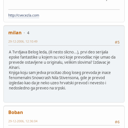
http://cvecezla.com
milan
4
29-12-2006, 12:10:49
#5
A Tvrdjava Belog leda, (ili nesto slicno...), prvi deo serijala
epske fantastike u kojem su reci koje prevodilac nije umao da
prevede ostavljene u originalu, velikim slovima? Izdavac je
Alnari.
Knjiga koju sam jedva procitao zbog loseg prevoda je inace
fenomenalni Snowcrash Nila Stivensona, gde je prevod
izgledao kao da je neko uzeo hrvatski prevod i nevesto i
nedosledno ga preveo na srpski.
Boban
29-12-2006, 12:36:04
#6