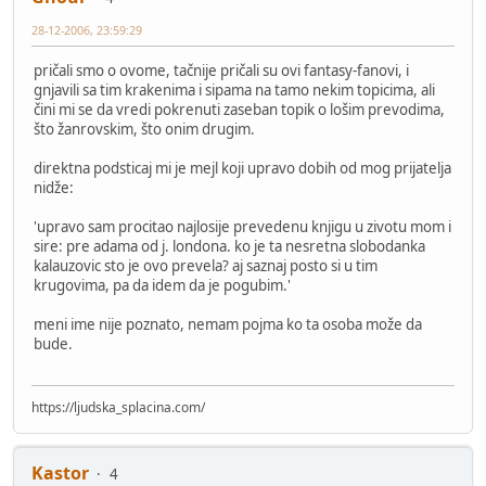
28-12-2006, 23:59:29
pričali smo o ovome, tačnije pričali su ovi fantasy-fanovi, i
gnjavili sa tim krakenima i sipama na tamo nekim topicima, ali
čini mi se da vredi pokrenuti zaseban topik o lošim prevodima,
što žanrovskim, što onim drugim.
direktna podsticaj mi je mejl koji upravo dobih od mog prijatelja
nidže:
'upravo sam procitao najlosije prevedenu knjigu u zivotu mom i
sire: pre adama od j. londona. ko je ta nesretna slobodanka
kalauzovic sto je ovo prevela? aj saznaj posto si u tim
krugovima, pa da idem da je pogubim.'
meni ime nije poznato, nemam pojma ko ta osoba može da
bude.
https://ljudska_splacina.com/
Kastor
4