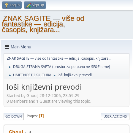
Log in
Sign up
ZNAK SAGITE — više od
fantastike — edicija,
časopis, knjižara...
Main Menu
ZNAK SAGITE — više od fantastike — edicija, časopis, knjižara...
DRUGA STRANA SVETA (prostor za potpuno ne-SF&F teme)
►
UMETNOST I KULTURA
loši književni prevodi
►
►
loši književni prevodi
Started by Ghoul, 28-12-2006, 23:59:29
0 Members and 1 Guest are viewing this topic.
Pages
1
GO DOWN
USER ACTIONS
Ghoul
4