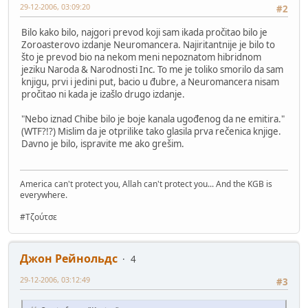
29-12-2006, 03:09:20
#2
Bilo kako bilo, najgori prevod koji sam ikada pročitao bilo je
Zoroasterovo izdanje Neuromancera. Najiritantnije je bilo to
što je prevod bio na nekom meni nepoznatom hibridnom
jeziku Naroda & Narodnosti Inc. To me je toliko smorilo da sam
knjigu, prvi i jedini put, bacio u đubre, a Neuromancera nisam
pročitao ni kada je izašlo drugo izdanje.
"Nebo iznad Chibe bilo je boje kanala ugođenog da ne emitira."
(WTF?!?) Mislim da je otprilike tako glasila prva rečenica knjige.
Davno je bilo, ispravite me ako grešim.
America can't protect you, Allah can't protect you... And the KGB is
everywhere.
#Τζούτσε
Джон Рейнольдс
4
29-12-2006, 03:12:49
#3