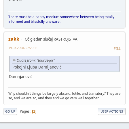
There must be a happy medium somewhere between being totally
informed and blissfully unaware.
zakk
Očigledan slučaj RASTROJSTVA!
19-03-2008, 22:20:11
#34
Quote from: "taurus-jor"
Pokojni Ljuba Damljanović
Dam
nj
anović
Why shouldn't things be largely absurd, futile, and transitory? They are
so, and we are so, and they and we go very well together.
Pages
1
GO UP
USER ACTIONS