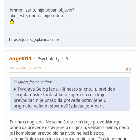
hmmm, zar to nije boban objavio?
ako jeste, onda... nije čudno...
https://ljudska_splacina.com/
angel011
PsychoKitty
5
29-12-2006, 12:54:29
#8
Quote from: "milan"
A Tvrdjava Belog leda, (ili nesto slicno...), prvi deo
serijala epske fantastike u kojem su reci koje
prevodilac nije umao da prevede ostavljene u
originalu, velikim slovima? Izdavac je Alnari.
Pećina crnog leda. Ne samo što su reči koje prevodilac nije
umeo da prevede ostavljene u originalu, velikim slovima, nego
je i kompletan prevod bio na nivou ne baš bistrog
srednjoškolca sa možda trojkom iz engleskog. To čak ne mogu