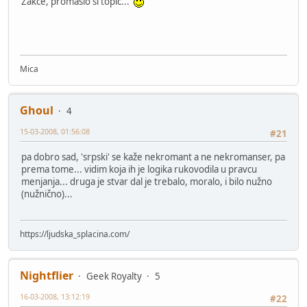
Zakče, promašio si topic...
Mica
Ghoul
4
15-03-2008, 01:56:08
#21
pa dobro sad, 'srpski' se kaže nekromant a ne nekromanser, pa
prema tome... vidim koja ih je logika rukovodila u pravcu
menjanja... druga je stvar dal je trebalo, moralo, i bilo nužno
(nužnično)...
https://ljudska_splacina.com/
Nightflier
Geek Royalty
5
16-03-2008, 13:12:19
#22