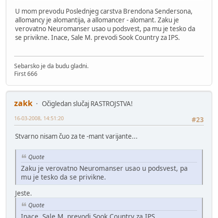
U mom prevodu Poslednjeg carstva Brendona Sendersona,
allomancy je alomantija, a allomancer - alomant. Zaku je
verovatno Neuromanser usao u podsvest, pa mu je tesko da
se privikne. Inace, Sale M. prevodi Sook Country za IPS.
Sebarsko je da budu gladni.
First 666
zakk
Očigledan slučaj RASTROJSTVA!
16-03-2008, 14:51:20
#23
Stvarno nisam čuo za te -mant varijante...
Quote
Zaku je verovatno Neuromanser usao u podsvest, pa
mu je tesko da se privikne.
Jeste.
Quote
Inace, Sale M. prevodi Sook Country za IPS.