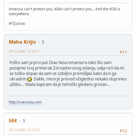
America can't protect you, Allah can't protect you... And the KGB is
everywhere.
#Τζούτσε
Meho Krljic
5
29-12-2006, 15:30:27
#11
Pošto sam ja prvi put čitao Neuromansera tako što sam
pozajmio tvoj primerak Zoroasterovog izdanja, valja reći da mi
se toliko dopao da sam se ozbiljno premišljao kako da ti ga
ukradem
Dakle, meni je prevod očigledno nekako doprineo
užitku... Mada kapiram da je tehnički gledano grozan...
http://cvecezla.com
lilit
5
29-12-2006, 15:37:57
#12