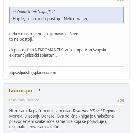
Quote from: "nightflier"
Hajde, reci mi da postoji i Nekromaser
nekro maser je onaj koji masira leševe.
to ne postoji.
ali postoji film NEKROMANTIK, vrlo simpatičan švapski
existencijalistički splatter...
https://ljudska_splacina.com/
taurus-jor
5
17-03-2008, 20:00:22
#29
Hteo sam da plačem dok sam čitao
Testament/Zavet
Dejvida
Morela, u izdanju Derete. Ova odlična knjiga je unakažena
prevođenjem svake lične zamenice koja se pojavljuje u
originalu. Jedva sam završio.