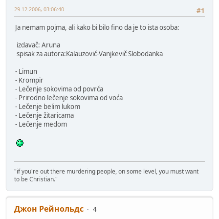
29-12-2006, 03:06:40
#1
Ja nemam pojma, ali kako bi bilo fino da je to ista osoba:
izdavač: Aruna
spisak za autora:Kalauzović-Vanjkevič Slobodanka
- Limun
- Krompir
- Lečenje sokovima od povrća
- Prirodno lečenje sokovima od voća
- Lečenje belim lukom
- Lečenje žitaricama
- Lečenje medom
"if you're out there murdering people, on some level, you must want
to be Christian."
Джон Рейнольдс
4