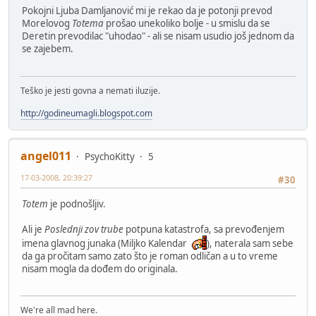
Pokojni Ljuba Damljanović mi je rekao da je potonji prevod
Morelovog
Totema
prošao unekoliko bolje - u smislu da se
Deretin prevodilac "uhodao" - ali se nisam usudio još jednom da
se zajebem.
Teško je jesti govna a nemati iluzije.
http://godineumagli.blogspot.com
angel011
PsychoKitty
5
17-03-2008, 20:39:27
#30
Totem
je podnošljiv.
Ali je
Poslednji zov trube
potpuna katastrofa, sa prevođenjem
imena glavnog junaka (Miljko Kalendar
), naterala sam sebe
da ga pročitam samo zato što je roman odličan a u to vreme
nisam mogla da dođem do originala.
We're all mad here.