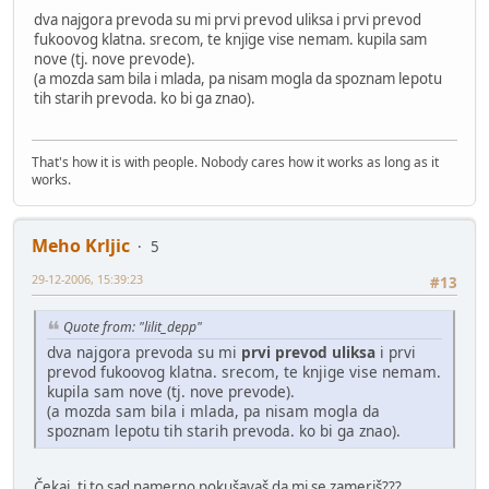
dva najgora prevoda su mi prvi prevod uliksa i prvi prevod
fukoovog klatna. srecom, te knjige vise nemam. kupila sam
nove (tj. nove prevode).
(a mozda sam bila i mlada, pa nisam mogla da spoznam lepotu
tih starih prevoda. ko bi ga znao).
That's how it is with people. Nobody cares how it works as long as it
works.
Meho Krljic
5
29-12-2006, 15:39:23
#13
Quote from: "lilit_depp"
dva najgora prevoda su mi
prvi prevod uliksa
i prvi
prevod fukoovog klatna. srecom, te knjige vise nemam.
kupila sam nove (tj. nove prevode).
(a mozda sam bila i mlada, pa nisam mogla da
spoznam lepotu tih starih prevoda. ko bi ga znao).
Čekaj, ti to sad namerno pokušavaš da mi se zameriš???