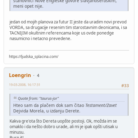
stanovnici Nove Engleske govore slavjanoserbskim,
meni opet nije.
jedan od mojih planova za futur II jeste da uradim novi prevod
VORDA, sa drugacije resenim tim starostavnim deonicama, i sa
TACNIJIM okultnim referencama koje us ovde ponedge
nasumicno i netacno prevedene.
https://ljudska_splacina.com/
Loengrin
4
19-03-2008, 16:17:31
#33
Quote from: "taurus-jor"
Hteo sam da plačem dok sam čitao
Testament/Zavet
Dejvida Morela, u izdanju Derete.
Kakva gre'ota što Dereta uopšte postoji. Ok, možda im se
omaklo i da nešto dobro urade, ali mi je ipak opšti utisak u
minusu.
Burn it!