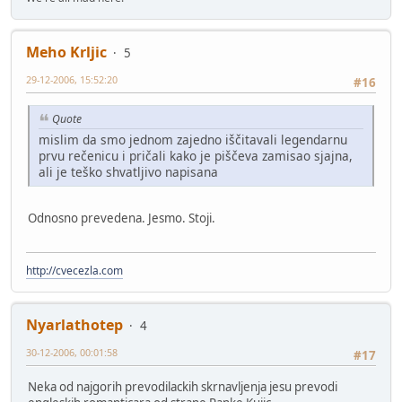
Meho Krljic
5
29-12-2006, 15:52:20
#16
Quote
mislim da smo jednom zajedno iščitavali legendarnu
prvu rečenicu i pričali kako je piščeva zamisao sjajna,
ali je teško shvatljivo napisana
Odnosno prevedena. Jesmo. Stoji.
http://cvecezla.com
Nyarlathotep
4
30-12-2006, 00:01:58
#17
Neka od najgorih prevodilackih skrnavljenja jesu prevodi