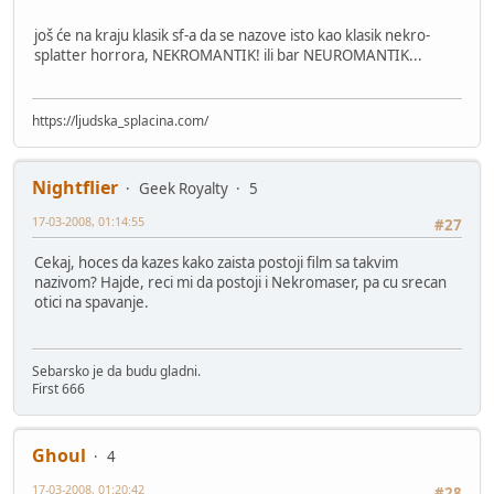
još će na kraju klasik sf-a da se nazove isto kao klasik nekro-
splatter horrora, NEKROMANTIK! ili bar NEUROMANTIK...
https://ljudska_splacina.com/
Nightflier
Geek Royalty
5
17-03-2008, 01:14:55
#27
Cekaj, hoces da kazes kako zaista postoji film sa takvim
nazivom? Hajde, reci mi da postoji i Nekromaser, pa cu srecan
otici na spavanje.
Sebarsko je da budu gladni.
First 666
Ghoul
4
17-03-2008, 01:20:42
#28