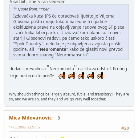
A sad bih, iznerviran sledećim
Quote from: "PISB"
Izdavačka kuća IPS će obradovati ljubitelje Viljema
Gibsona pošto imaju tokom naredne tri godine
ekskluzivna prava na objavljivanje radova ovog SF pisca
- začetnika kiberpanka. U izdavačkom planu su i novi i
stariji Gibsonovi radovi, pa ćemo tako uskoro čitati
"Spok Country", delo koje je objavljena avgusta prošle
godine, ali i "
Neuromanta
" kako će glasiti novi prevod
svima dobro znanog "Neuromansera".
"
"
dodao i prevodioca
Neuromanta
na listu za odstrel. Ili onog
ko je pustio da to prođe.
Why shouldn't things be largely absurd, futile, and transitory? They are
so, and we are so, and they and we go very well together.
Mica Milovanovic
8
14-03-2008, 22:57:02
#20