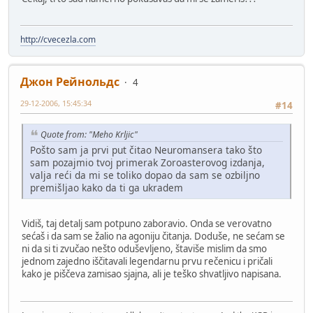
http://cvecezla.com
Джон Рейнольдс
4
29-12-2006, 15:45:34
#14
Quote from: "Meho Krljic"
Pošto sam ja prvi put čitao Neuromansera tako što
sam pozajmio tvoj primerak Zoroasterovog izdanja,
valja reći da mi se toliko dopao da sam se ozbiljno
premišljao kako da ti ga ukradem
Vidiš, taj detalj sam potpuno zaboravio. Onda se verovatno
sećaš i da sam se žalio na agoniju čitanja. Doduše, ne sećam se
ni da si ti zvučao nešto oduševljeno, štaviše mislim da smo
jednom zajedno iščitavali legendarnu prvu rečenicu i pričali
kako je piščeva zamisao sjajna, ali je teško shvatljivo napisana.