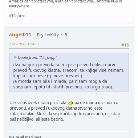
America can't protect you, Allah can't protect you... And the KGB is
everywhere.
#Τζούτσε
angel011
PsychoKitty
5
29-12-2006, 15:45:39
#15
Quote from: "lilit_depp"
dva najgora prevoda su mi prvi prevod uliksa i prvi
prevod fukoovog klatna. srecom, te knjige vise nemam.
kupila sam nove (tj. nove prevode).
(a mozda sam bila i mlada, pa nisam mogla da
spoznam lepotu tih starih prevoda. ko bi ga znao).
Uliksa još uvek nisam pročitala
pa ne mogu da sudim o
prevodu, a prevod Fukoovog klatna stvarno jeste
katastrofalan.
Može
da se pročita uprkos prevodu, nije da je
baš nečitljivo, ali jeste bedno.
We're all mad here.