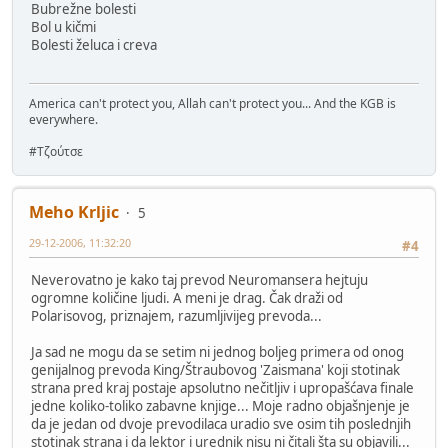
Bubrežne bolesti
Bol u kičmi
Bolesti želuca i creva
America can't protect you, Allah can't protect you... And the KGB is
everywhere.
#Τζούτσε
Meho Krljic
5
29-12-2006, 11:32:20
#4
Neverovatno je kako taj prevod Neuromansera hejtuju
ogromne količine ljudi. A meni je drag. Čak draži od
Polarisovog, priznajem, razumljivijeg prevoda...
Ja sad ne mogu da se setim ni jednog boljeg primera od onog
genijalnog prevoda King/Štraubovog 'Zaismana' koji stotinak
strana pred kraj postaje apsolutno nečitljiv i upropašćava finale
jedne koliko-toliko zabavne knjige... Moje radno objašnjenje je
da je jedan od dvoje prevodilaca uradio sve osim tih poslednjih
stotinak strana i da lektor i urednik nisu ni čitali šta su objavili...