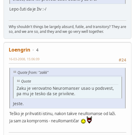
Lepo čuti da je živ :-/
Why shouldn't things be largely absurd, futile, and transitory? They are
so, and we are so, and they and we go very well together.
Loengrin
4
16-03-2008, 15:06:09
#24
Quote from: "zakk"
Quote
Zaku je verovatno Neuromanser usao u podsvest,
pa mu je tesko da se privikne.
Jeste.
Teško je prihvatiti istinu, nakon takve neuRomanse od laži.
Ja sam za kompromis - neuRomantičar