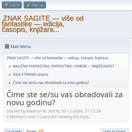
Log in
Sign up
ZNAK SAGITE — više od
fantastike — edicija,
časopis, knjižara...
Main Menu
ZNAK SAGITE — više od fantastike — edicija, časopis, knjižara...
NAUČNA FANTASTIKA, FANTASTIKA i HOROR — KNJIŽEVNOST
►
Dela STRANIH autora
►
Čime ste se/su vas obradovali za novu godinu?
►
Čime ste se/su vas obradovali za
novu godinu?
Started by Mixitron M. Storm, 30-12-2006, 21:15:34
0 Members and 1 Guest are viewing this topic.
Pages
1
GO DOWN
USER ACTIONS