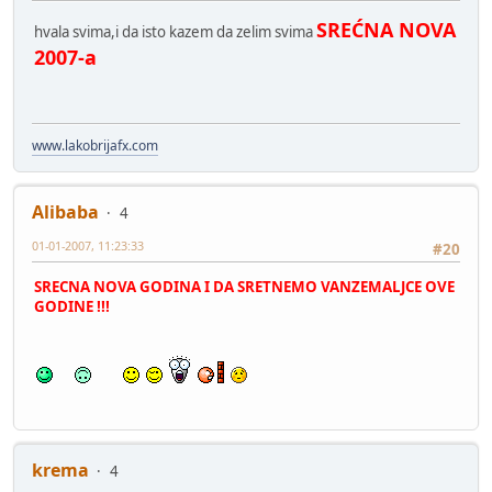
SREĆNA NOVA
hvala svima,i da isto kazem da zelim svima
2007-a
www.lakobrijafx.com
Alibaba
4
01-01-2007, 11:23:33
#20
SRECNA NOVA GODINA I DA SRETNEMO VANZEMALJCE OVE
GODINE !!!
krema
4