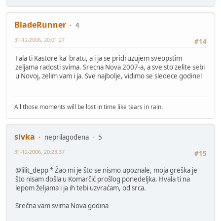
BladeRunner
4
31-12-2006, 20:01:27
#14
Fala ti Kastore ka' bratu, a i ja se pridruzujem sveopstim
zeljama radosti svima. Srecna Nova 2007-a, a sve sto zelite sebi
u Novoj, zelim vam i ja. Sve najbolje, vidimo se sledece godine!
All those moments will be lost in time like tears in rain.
sivka
neprilagođena
5
31-12-2006, 20:23:37
#15
@lilit_depp * Žao mi je što se nismo upoznale, moja greška je
što nisam došla u Komarčić prošlog ponedeljka. Hvala ti na
lepom željama i ja ih tebi uzvraćam, od srca.
Srećna vam svima Nova godina