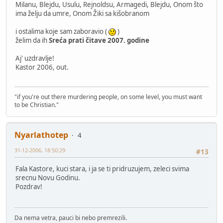
Milanu, Blejdu, Usulu, Rejnoldsu, Armagedi, Blejdu, Onom što
ima želju da umre, Onom Žiki sa kišobranom
i ostalima koje sam zaboravio (
)
želim da ih
Sreća prati čitave 2007. godine
Aj' uzdravlje!
Kastor 2006, out.
"if you're out there murdering people, on some level, you must want
to be Christian."
Nyarlathotep
4
31-12-2006, 18:50:29
#13
Fala Kastore, kuci stara, i ja se ti pridruzujem, zeleci svima
srecnu Novu Godinu.
Pozdrav!
Da nema vetra, pauci bi nebo premrezili.