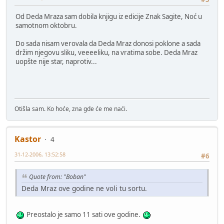
Od Deda Mraza sam dobila knjigu iz edicije Znak Sagite, Noć u
samotnom oktobru.
Do sada nisam verovala da Deda Mraz donosi poklone a sada
držim njegovu sliku, veeeeliku, na vratima sobe. Deda Mraz
uopšte nije star, naprotiv...
Otišla sam. Ko hoće, zna gde će me naći.
Kastor
4
31-12-2006, 13:52:58
#6
Quote from: "Boban"
Deda Mraz ove godine ne voli tu sortu.
Preostalo je samo 11 sati ove godine.