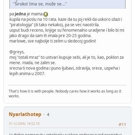
"Široko! Ima se, može se..."
pa
jedna
je mama
kupila na poslu na 10 rata. kaze da su joj rekli da uskoro izlazi i
"piratologija" (ili tako nekako), pa se vec naostrila.
usput budi receno, knjige su fenomenalno uradjene i bilo bi mi
jako drago da sam ih imala pre 20-25 godina.
marlowe, sve najbolje ti zelim u sledecoj godini!
@greys,
moj "ostali mraz" to ustvari kupuje sebi, ali je to, kao, poklon za
mene. mada, ne zalim se.
srecna ti nova godina i puno ljubavi, zdravlja, srece, uspeha i
lepih anima u 2007.
That's how it is with people. Nobody cares how it works as long as it
works.
Nyarlathotep
4
31-12-2006, 18:02:18
#11
Ja dobio pomenutu antologiju ruskog andergraund pesnistva