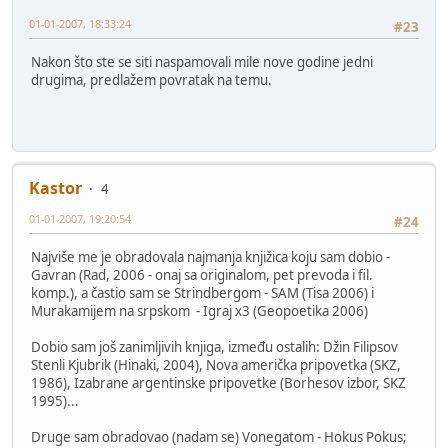
01-01-2007, 18:33:24
#23
Nakon što ste se siti naspamovali mile nove godine jedni
drugima, predlažem povratak na temu.
Kastor
4
01-01-2007, 19:20:54
#24
Najviše me je obradovala najmanja knjižica koju sam dobio -
Gavran (Rad, 2006 - onaj sa originalom, pet prevoda i fil.
komp.), a častio sam se Strindbergom - SAM (Tisa 2006) i
Murakamijem na srpskom - Igraj x3 (Geopoetika 2006)
Dobio sam još zanimljivih knjiga, između ostalih: Džin Filipsov
Stenli Kjubrik (Hinaki, 2004), Nova američka pripovetka (SKZ,
1986), Izabrane argentinske pripovetke (Borhesov izbor, SKZ
1995)...
Druge sam obradovao (nadam se) Vonegatom - Hokus Pokus;