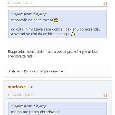
31-12-2006, 15:01:41
#8
Quote from: "lilit_depp"
zaboravih na deda mraza
.
od ostalih mrazeva sam dobila i paklenu pomorandzu,
a sve mi se cini da ce bito jos toga.
Blago tebi, meni ostali mrazevi poklanjaju kuhinjski pribor,
sredstva za rad ....
Otišla sam. Ko hoće, zna gde će me naći.
marlowe
4
31-12-2006, 15:20:44
#9
Quote from: "lilit_depp"
mama me jutros obradovala: