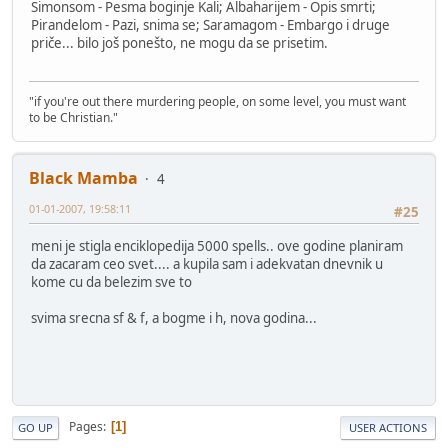
Simonsom - Pesma boginje Kali; Albaharijem - Opis smrti;
Pirandelom - Pazi, snima se; Saramagom - Embargo i druge
priče... bilo još ponešto, ne mogu da se prisetim.
"if you're out there murdering people, on some level, you must want
to be Christian."
Black Mamba
4
01-01-2007, 19:58:11
#25
meni je stigla enciklopedija 5000 spells.. ove godine planiram
da zacaram ceo svet.... a kupila sam i adekvatan dnevnik u
kome cu da belezim sve to
svima srecna sf & f, a bogme i h, nova godina...
Pages
1
GO UP
USER ACTIONS