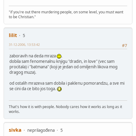
"if you're out there murdering people, on some level, you must want
to be Christian."
lilit
5
31-12-2006, 13:53:42
#7
zaboravih na deda mraza
.
dobila sam fenomenalnu knjigu "dradin, in love" (vec sam
procitala) i "batmana" (koji je jedan od omiljenih likova mog
dragog muza).
od ostalih mrazeva sam dobila i paklenu pomorandzu, a sve mi
se cini da ce bito jos toga.
That's how it is with people. Nobody cares how it works as long as it
works.
sivka
neprilagođena
5