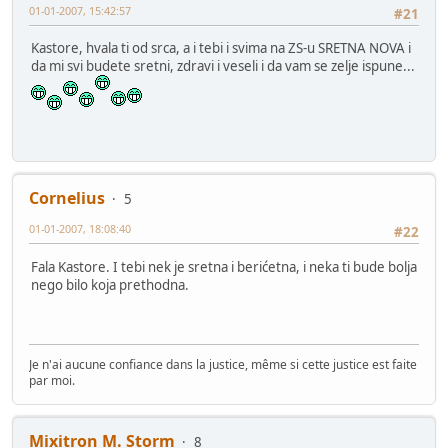
01-01-2007, 15:42:57
#21
Kastore, hvala ti od srca, a i tebi i svima na ZS-u SRETNA NOVA i
da mi svi budete sretni, zdravi i veseli i da vam se zelje ispune...
Cornelius
5
01-01-2007, 18:08:40
#22
Fala Kastore. I tebi nek je sretna i berićetna, i neka ti bude bolja
nego bilo koja prethodna.
Je n'ai aucune confiance dans la justice, même si cette justice est faite
par moi.
Mixitron M. Storm
8