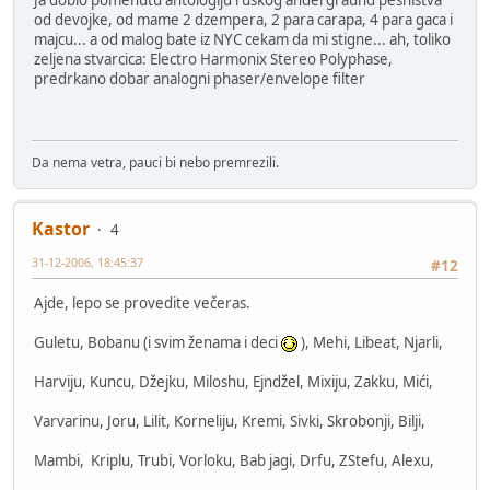
od devojke, od mame 2 dzempera, 2 para carapa, 4 para gaca i
majcu... a od malog bate iz NYC cekam da mi stigne... ah, toliko
zeljena stvarcica: Electro Harmonix Stereo Polyphase,
predrkano dobar analogni phaser/envelope filter
Da nema vetra, pauci bi nebo premrezili.
Kastor
4
31-12-2006, 18:45:37
#12
Ajde, lepo se provedite večeras.
Guletu, Bobanu (i svim ženama i deci
), Mehi, Libeat, Njarli,
Harviju, Kuncu, Džejku, Miloshu, Ejndžel, Mixiju, Zakku, Mići,
Varvarinu, Joru, Lilit, Korneliju, Kremi, Sivki, Skrobonji, Bilji,
Mambi, Kriplu, Trubi, Vorloku, Bab jagi, Drfu, ZStefu, Alexu,