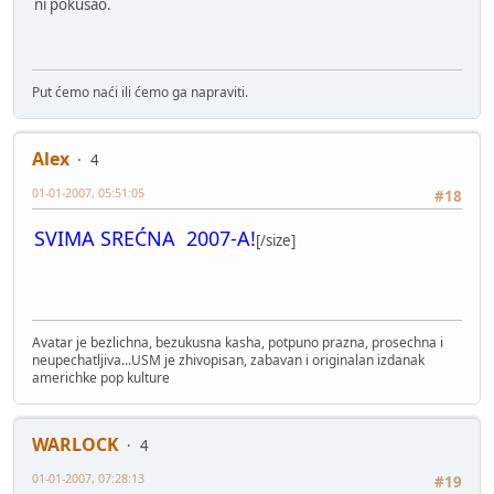
ni pokušao.
Put ćemo naći ili ćemo ga napraviti.
Alex
4
01-01-2007, 05:51:05
#18
SVIMA SREĆNA 2007-A!
[/size]
Avatar je bezlichna, bezukusna kasha, potpuno prazna, prosechna i
neupechatljiva...USM je zhivopisan, zabavan i originalan izdanak
americhke pop kulture
WARLOCK
4
01-01-2007, 07:28:13
#19