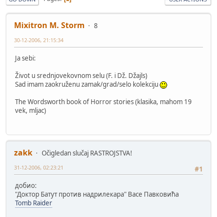
Mixitron M. Storm
8
30-12-2006, 21:15:34
Ja sebi:
Život u srednjovekovnom selu (F. i Dž. Džajls)
Sad imam zaokruženu zamak/grad/selo kolekciju
The Wordsworth book of Horror stories (klasika, mahom 19
vek, mljac)
zakk
Očigledan slučaj RASTROJSTVA!
31-12-2006, 02:23:21
#1
добио:
"Доктор Батут против надрилекара" Васе Павковића
Tomb Raider