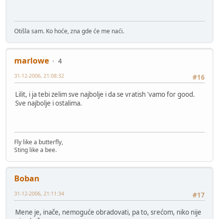
Otišla sam. Ko hoće, zna gde će me naći.
marlowe
4
31-12-2006, 21:08:32
#16
Lilit, i ja tebi zelim sve najbolje i da se vratish 'vamo for good.
Sve najbolje i ostalima.
Fly like a butterfly,
Sting like a bee.
Boban
31-12-2006, 21:11:34
#17
Mene je, inače, nemoguće obradovati, pa to, srećom, niko nije