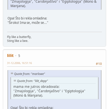
"Zmajologija", "Čarobnjaštvo" i "Egiptologija" (Mono &
Manjana).
Opa! Što bi rekla omladina:
"Široko! Ima se, može se..."
Fly like a butterfly,
Sting like a bee.
lilit
5
31-12-2006, 16:51:16
#10
Quote from: "marlowe"
Quote from: "lilit_depp"
mama me jutros obradovala:
"Zmajologija", "Čarobnjaštvo" i "Egiptologija"
(Mono & Manjana).
Opa! Što bi rekla omladina: