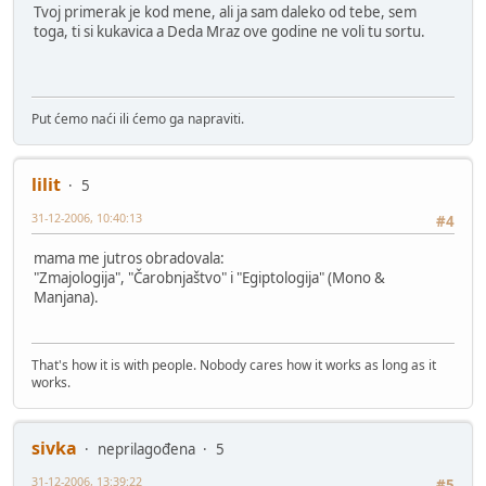
Tvoj primerak je kod mene, ali ja sam daleko od tebe, sem
toga, ti si kukavica a Deda Mraz ove godine ne voli tu sortu.
Put ćemo naći ili ćemo ga napraviti.
lilit
5
31-12-2006, 10:40:13
#4
mama me jutros obradovala:
"Zmajologija", "Čarobnjaštvo" i "Egiptologija" (Mono &
Manjana).
That's how it is with people. Nobody cares how it works as long as it
works.
sivka
neprilagođena
5
31-12-2006, 13:39:22
#5