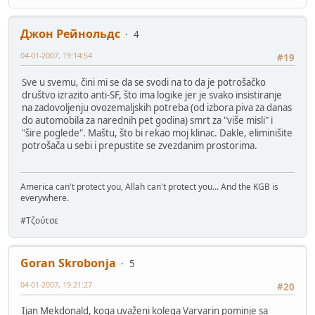
Джон Рейнольдс
4
04-01-2007, 19:14:54
#19
Sve u svemu, čini mi se da se svodi na to da je potrošačko
društvo izrazito anti-SF, što ima logike jer je svako insistiranje
na zadovoljenju ovozemaljskih potreba (od izbora piva za danas
do automobila za narednih pet godina) smrt za "više misli" i
"šire poglede". Maštu, što bi rekao moj klinac. Dakle, eliminišite
potrošača u sebi i prepustite se zvezdanim prostorima.
America can't protect you, Allah can't protect you... And the KGB is
everywhere.
#Τζούτσε
Goran Skrobonja
5
04-01-2007, 19:21:27
#20
Ijan Mekdonald, koga uvaženi kolega Varvarin pominje sa