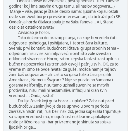
Onda su došle devedesete ( postoji nemački film "Olovne
godine" koji ima sasvim drugu temu, ali naslov odgovara...)
Manje – više, jasno je šta se desilo nama: ljudima koji su ostali
ovde sam život bio je i previše interesantan, da bi tražili još i SF.
Ovdašnja horda čitalaca spala je na šaku fanova... Ali, šta se
desilo sa ostatkom sveta?
Zavladao je horor.
Tako dolazimo do pravog pitanja, na koje bi vredelo čuti
odgovore psihologa, i psihijatara, i teoretičara kulture.
Svemir, prvi kontakt, budućnost i čitava grupa srodnih tema –
odjednom nisu više zanimljivi većini onih što vole izvestan
otklon od stvarnosti: Horor, zatim i epska fantastika stupili su
bučno na pozornicu i za trenutak osvojili pažnju svih. OK, za to
vreme mi smo se ovde hvatali za guše, možda nam je taj novi
žanr baš odgovarao – ali zašto su ga sa toliko žara prigrlili
Amerikanci, Nemci ili Švajcarci? Nije se pucalo po šumama i
gorama Kalifornije, nisu tamo uzimali suvenire sa mrtvih
protivnika, nisu imali ni nezamislivu inflaciju ni krah svih
vrednosti... Onda, zašto?
Da li je čovek koji guta horor – uplašen? Zabrinut pred
budućnošću? Zanimljivo je da se upravo u ovom periodu
završava hladni rat, ruši berlinski zid, jedna supersila trijumfuje
sa svojim vrednostima, mogućnost nuklearne apokalipse -
dotle prilično realna - bar privremeno je skinuta sa spiska
ljudskih briga...