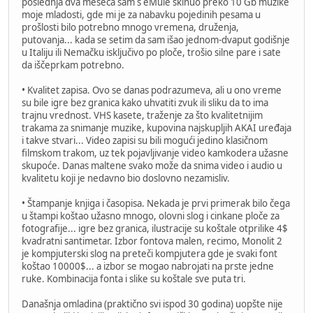
poslednja dva meseca sam s eMule skinuo preko 10 Gb muzike
moje mladosti, gde mi je za nabavku pojedinih pesama u
prošlosti bilo potrebno mnogo vremena, druženja,
putovanja... kada se setim da sam išao jednom-dvaput godišnje
u Italiju ili Nemačku isključivo po ploče, trošio silne pare i sate
da iščeprkam potrebno.
• Kvalitet zapisa. Ovo se danas podrazumeva, ali u ono vreme
su bile igre bez granica kako uhvatiti zvuk ili sliku da to ima
trajnu vrednost. VHS kasete, traženje za što kvalitetnijim
trakama za snimanje muzike, kupovina najskupljih AKAI uređaja
i takve stvari... Video zapisi su bili mogući jedino klasičnom
filmskom trakom, uz tek pojavljivanje video kamkodera užasne
skupoće. Danas maltene svako može da snima video i audio u
kvalitetu koji je nedavno bio doslovno nezamisliv.
• Štampanje knjiga i časopisa. Nekada je prvi primerak bilo čega
u štampi koštao užasno mnogo, olovni slog i cinkane ploče za
fotografije... igre bez granica, ilustracije su koštale otprilike 4$
kvadratni santimetar. Izbor fontova malen, recimo, Monolit 2
je kompjuterski slog na preteči kompjutera gde je svaki font
koštao 10000$... a izbor se mogao nabrojati na prste jedne
ruke. Kombinacija fonta i slike su koštale sve puta tri.
Današnja omladina (praktično svi ispod 30 godina) uopšte nije