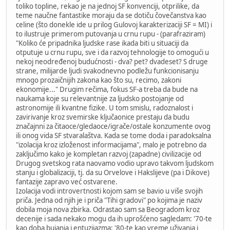
toliko topline, rekao je na jednoj SF konvenciji, otprilike, da
teme naučne fantastike moraju da se dotiču čovečanstva kao
celine (što donekle ide u prilog Gulovoj karakterizaciji SF = MI) i
to ilustruje primerom putovanja u crnu rupu - (parafraziram)
"Koliko će pripadnika ljudske rase ikada biti u situaciji da
otputuje u crnu rupu, sve i da razvoj tehnologije to omogući u
nekoj neodređenoj budućnosti - dva? pet? dvadeset? S druge
strane, milijarde ljudi svakodnevno podležu funkcionisanju
mnogo prozaičnijih zakona kao što su, recimo, zakoni
ekonomije..." Drugim rečima, fokus SF-a treba da bude na
naukama koje su relevantnije za ljudsko postojanje od
astronomije ili kvantne fizike. U tom smislu, radoznalost i
zavirivanje kroz svemirske ključaonice prestaju da budu
značajnni za čitaoce/gledaoce/igrače/ostale konzumente ovog
ili onog vida SF stvaralaštva. Kada se tome doda i paradoksalna
"izolacija kroz izloženost informacijama", malo je potrebno da
zaključimo kako je kompletan razvoj (zapadne) civilizacije od
Drugog svetskog rata naovamo vodio upravo takvom ljudskom
stanju i globalizaciji, tj. da su Orvelove i Hakslijeve (pa i Dikove)
fantazije zapravo već ostvarene.
Izolacija vodi introvertnosti kojom sam se bavio u više svojih
priča. Jedna od njih je i priča "Tihi gradovi" po kojima je naziv
dobila moja nova zbirka. Odrastao sam sa Beogradom kroz
decenije i sada nekako mogu da ih uprošćeno sagledam: '70-te
kao doba bujanja i entuzijazma; '80-te kao vreme uživanja i