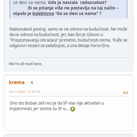
se desi sa nama.
Gde je nestala radoznalost?
Ili se pitanje više ne postavlja na taj način –
otpalo je
kolektivno
"da se desi sa nama" ?
Radoznalost postoji, samo se ne odnosi na budućnost. Ne može
da se odnosi na budućnost, jer, kao što je Gibson u
"Prepoznavanju obrazaca" primetio, budućnosti nema. Traže se
odgovori vezani za sadašnjost, a ona deluje hororično.
We're all mad here.
krema
4
04-01-2007, 13:39:10
#4
Ono sto Boban zeli reci je da SF vise nije aktuelan u
knjizevnosti, jer zivimo su SF-u...