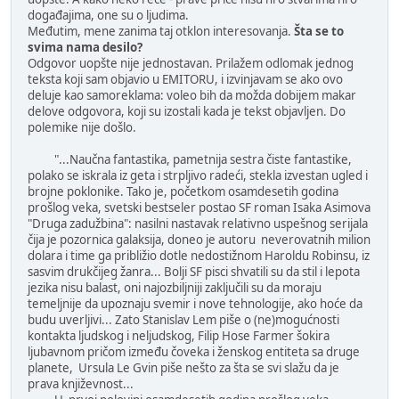
događajima, one su o ljudima.
Međutim, mene zanima taj otklon interesovanja.
Šta se to
svima nama desilo?
Odgovor uopšte nije jednostavan. Prilažem odlomak jednog
teksta koji sam objavio u EMITORU, i izvinjavam se ako ovo
deluje kao samoreklama: voleo bih da možda dobijem makar
delove odgovora, koji su izostali kada je tekst objavljen. Do
polemike nije došlo.
"...Naučna fantastika, pametnija sestra čiste fantastike,
polako se iskrala iz geta i strpljivo radeći, stekla izvestan ugled i
brojne poklonike. Tako je, početkom osamdesetih godina
prošlog veka, svetski bestseler postao SF roman Isaka Asimova
"Druga zadužbina": nasilni nastavak relativno uspešnog serijala
čija je pozornica galaksija, doneo je autoru neverovatnih milion
dolara i time ga približio dotle nedostižnom Haroldu Robinsu, iz
sasvim drukčijeg žanra... Bolji SF pisci shvatili su da stil i lepota
jezika nisu balast, oni najozbiljniji zaključili su da moraju
temeljnije da upoznaju svemir i nove tehnologije, ako hoće da
budu uverljivi... Zato Stanislav Lem piše o (ne)mogućnosti
kontakta ljudskog i neljudskog, Filip Hose Farmer šokira
ljubavnom pričom između čoveka i ženskog entiteta sa druge
planete, Ursula Le Gvin piše nešto za šta se svi slažu da je
prava književnost...