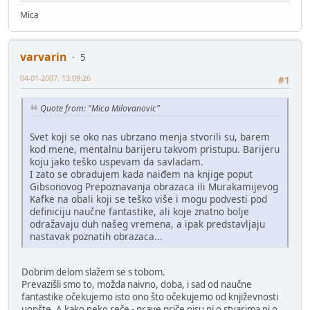
Mica
varvarin
5
04-01-2007, 13:09:26
#1
Quote from: "Mica Milovanovic"
Svet koji se oko nas ubrzano menja stvorili su, barem
kod mene, mentalnu barijeru takvom pristupu. Barijeru
koju jako teško uspevam da savladam.
I zato se obradujem kada naiđem na knjige poput
Gibsonovog Prepoznavanja obrazaca ili Murakamijevog
Kafke na obali koji se teško više i mogu podvesti pod
definiciju naučne fantastike, ali koje znatno bolje
odražavaju duh našeg vremena, a ipak predstavljaju
nastavak poznatih obrazaca...
Dobrim delom slažem se s tobom.
Prevazišli smo to, možda naivno, doba, i sad od naučne
fantastike očekujemo isto ono što očekujemo od književnosti
uopšte. A kako neko reče - prave priče nisu ni o stvarima ni o