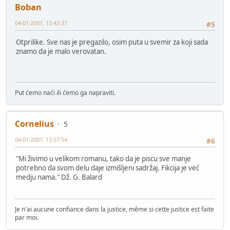
Boban
04-01-2007, 13:42:37
#5
Otprilike. Sve nas je pregazilo, osim puta u svemir za koji sada
znamo da je malo verovatan.
Put ćemo naći ili ćemo ga napraviti.
Cornelius
5
04-01-2007, 13:57:54
#6
"Mi živimo u velikom romanu, tako da je piscu sve manje
potrebno da svom delu daje izmišljeni sadržaj. Fikcija je već
medju nama." Dž. G. Balard
Je n'ai aucune confiance dans la justice, même si cette justice est faite
par moi.