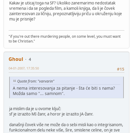
Kakav je uticaj toga na SF? Ukoliko zanemarimo nedostatak
vremena i da se pogleda film, a kamoli knjiga, da li je čovek
zainteresovan za ličniju, prepoznatljiviju priču u okruženju koje
mu je prisnije?
"if you're out there murdering people, on some level, you must want
to be Christian."
Ghoul
4
04-01-2007, 17:35:50
#15
Quote from: "varvarin"
A nema interesovanja za pitanje - šta će biti s nama?
Možda samo "... samnom".
ja mislim da je u ovome ključ:
sf je izrazito MI-žanr, a horor je izrazito JA-žanr.
današnji čovek više ne može da o sebi misli kao o integrisanom,
funkcionalnom delu neke više, šire, smislene celine, on je sve