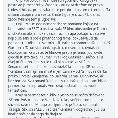
U prvoj polovini osamdesetih godina prošlog veka
postojao je mesečni SF časopis SIRIUS: sa tiražom od preko
trideset hiljada primeraka bio je peti (kratko vreme treći) među
sličnim časopisima u svetu. Znate li gde je izlazio? U danas
zaboravljenoj zemlji Jugoslaviji.
Oni u zrelim godinama setiće se pomame koja je na
beogradskom FEST-u pratila svaki SF film: obezbeđenje Doma
sindikata imalo je muke da iz mračnih rupa pokupi i izbaci sve
koji bi se sakrili posle prethodnog filma, pokušavajući da
pogledaju "Odiseju u svemiru" ili "Paklenu pomorandžu"... "Flaš
Gordon" i "Drumski ratnik" igrali su mesecima u ovdašnjim
bioskopima. Reći ćete: te filmove pratila je fama, ljudi ovde
gledali su isto tako i "Kuma" i "Velikog Getsbija"...Tačno, ali u
ovoj priči bitno je da su se tukli oko karte za SF film.
Sedamdesete godine kod nas obeležila je edicija SF romana
"Kentaur", sa najširim shvatanjem žanra – od Asimova i Klarka,
preko Orvela i Zamjatina, do Balarda, Lema i Le Gvinove, ali
bez horora. Svi romani štampani su u tiražu od po osam hiljada
primeraka - i rasprodati. Već i ovaj podatak danas zvuči
fantastično.
Krajem osamdesetih bilo je jasno da se nešto dešava sa
SF-om. Pošto smo preživeli Novi talas, većina promene nije
shvatila ozbiljno. Mnogo ozbiljnije bilo je što su se ugasili
časopisi SIRIUS i ALEF, i edicija "Kentaur": očigledno, ljudi su
imali preča posla nego da čitaju to.