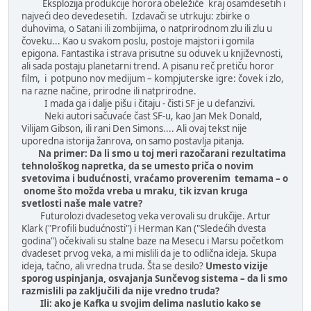
Eksplozija produkcije horora obeležiće kraj osamdesetih i
najveći deo devedesetih. Izdavači se utrkuju: zbirke o
duhovima, o Satani ili zombijima, o natprirodnom zlu ili zlu u
čoveku... Kao u svakom poslu, postoje majstori i gomila
epigona. Fantastika i strava prisutne su oduvek u književnosti,
ali sada postaju planetarni trend. A pisanu reč pretiču horor
film, i potpuno nov medijum – kompjuterske igre: čovek i zlo,
na razne načine, prirodne ili natprirodne.
I mada ga i dalje pišu i čitaju - čisti SF je u defanzivi.
Neki autori sačuvaće čast SF-u, kao Jan Mek Donald,
Vilijam Gibson, ili rani Den Simons.... Ali ovaj tekst nije
uporedna istorija žanrova, on samo postavlja pitanja.
Na primer: Da li smo u toj meri razočarani rezultatima
tehnološkog napretka, da se umesto priča o novim
svetovima i budućnosti, vraćamo proverenim temama – o
onome što možda vreba u mraku, tik izvan kruga
svetlosti naše male vatre?
Futurolozi dvadesetog veka verovali su drukčije. Artur
Klark ("Profili budućnosti") i Herman Kan ("Sledećih dvesta
godina") očekivali su stalne baze na Mesecu i Marsu početkom
dvadeset prvog veka, a mi mislili da je to odlična ideja. Skupa
ideja, tačno, ali vredna truda. Šta se desilo?
Umesto vizije
sporog uspinjanja, osvajanja Sunčevog sistema – da li smo
razmislili pa zaključili da nije vredno truda?
Ili: ako je Kafka u svojim delima naslutio kako se