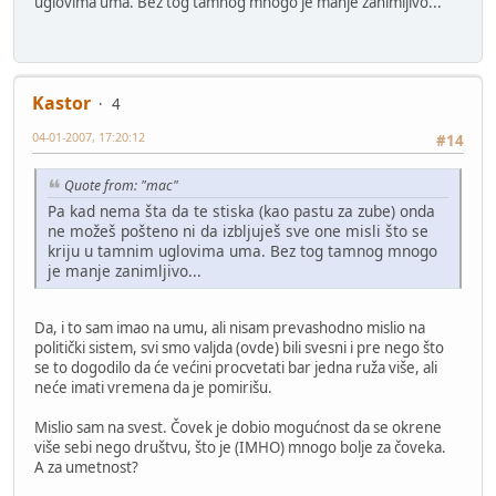
uglovima uma. Bez tog tamnog mnogo je manje zanimljivo...
Kastor
4
04-01-2007, 17:20:12
#14
Quote from: "mac"
Pa kad nema šta da te stiska (kao pastu za zube) onda
ne možeš pošteno ni da izbljuješ sve one misli što se
kriju u tamnim uglovima uma. Bez tog tamnog mnogo
je manje zanimljivo...
Da, i to sam imao na umu, ali nisam prevashodno mislio na
politički sistem, svi smo valjda (ovde) bili svesni i pre nego što
se to dogodilo da će većini procvetati bar jedna ruža više, ali
neće imati vremena da je pomirišu.
Mislio sam na svest. Čovek je dobio mogućnost da se okrene
više sebi nego društvu, što je (IMHO) mnogo bolje za čoveka.
A za umetnost?