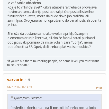
je već ranije obrađeno.
Koji je to vrli
novi
svet? Kakva atmosfera treba da provejava
novim svetom a da nije post-apokaliptično pusta ili sterilno-
futuristička? Pazite, mora da bude dovoljno različita, ali
zanimljiva. Ovo je,naravno, uprošćeno do banalnosti, ali poenta
je ista.
Sf može da opstane samo ako evoluira priključivanjem
elemenata drugih žanrova, ali ako će fanovi ostati puritanci i
odbijati svaki pomisao da im se voljeni žanr "uprlja", nema
budućnosti za SF. Opet, da li treba oplakivati samoubicu?
"if you're out there murdering people, on some level, you must want
to be Christian."
varvarin
5
04-01-2007, 16:14:59
#10
Quote from: "Kastor"
Posledica kloniranja - da li postoji još neka opcija koja