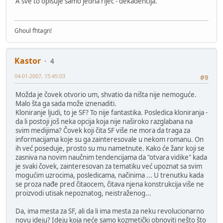
A sve to opisuje samo jedna riječ - dekadencija.
Ghoul fhtagn!
Kastor
4
04-01-2007, 15:45:03
#9
Možda je čovek otvorio um, shvatio da ništa nije nemoguće.
Malo šta ga sada može iznenaditi.
Kloniranje ljudi, to je SF? To nije fantastika. Posledica kloniranja -
da li postoji još neka opcija koja nije naširoko razglabana na
svim medijima? Čovek koji čita SF više ne mora da traga za
informacijama koje su ga zainteresovale u nekom romanu. On
ih već poseduje, prosto su mu nametnute. Kako će žanr koji se
zasniva na novim naučnim tendencijama da "otvara vidike" kada
je svaki čovek, zainteresovan za tematiku već upoznat sa svim
mogućim uzrocima, posledicama, načinima ... U trenutku kada
se proza nađe pred čitaocem, čitava njena konstrukcija više ne
proizvodi utisak nepoznatog, neistraženog...
Da, ima mesta za SF, ali da li ima mesta za neku revolucionarno
novu ideju? Ideju koja neće samo kozmetički obnoviti nešto što