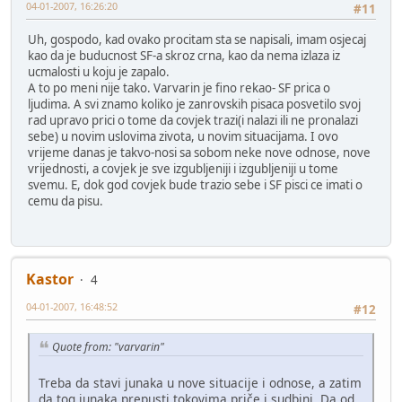
04-01-2007, 16:26:20
#11
Uh, gospodo, kad ovako procitam sta se napisali, imam osjecaj
kao da je buducnost SF-a skroz crna, kao da nema izlaza iz
ucmalosti u koju je zapalo.
A to po meni nije tako. Varvarin je fino rekao- SF prica o
ljudima. A svi znamo koliko je zanrovskih pisaca posvetilo svoj
rad upravo prici o tome da covjek trazi(i nalazi ili ne pronalazi
sebe) u novim uslovima zivota, u novim situacijama. I ovo
vrijeme danas je takvo-nosi sa sobom neke nove odnose, nove
vrijednosti, a covjek je sve izgubljeniji i izgubljeniji u tome
svemu. E, dok god covjek bude trazio sebe i SF pisci ce imati o
cemu da pisu.
Kastor
4
04-01-2007, 16:48:52
#12
Quote from: "varvarin"
Treba da stavi junaka u nove situacije i odnose, a zatim
da tog junaka prepusti tokovima priče i sudbini. Da od