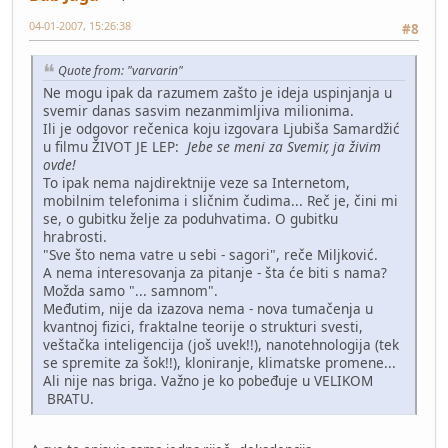
04-01-2007, 15:26:38
#8
Quote from: "varvarin"
Ne mogu ipak da razumem zašto je ideja uspinjanja u
svemir danas sasvim nezanmimljiva milionima.
Ili je odgovor rečenica koju izgovara Ljubiša Samardžić
u filmu ŽIVOT JE LEP:
Jebe se meni za Svemir, ja živim
ovde!
To ipak nema najdirektnije veze sa Internetom,
mobilnim telefonima i sličnim čudima... Reč je, čini mi
se, o gubitku želje za poduhvatima. O gubitku
hrabrosti.
"Sve što nema vatre u sebi - sagori", reče Miljković.
A nema interesovanja za pitanje - šta će biti s nama?
Možda samo "... samnom".
Međutim, nije da izazova nema - nova tumačenja u
kvantnoj fizici, fraktalne teorije o strukturi svesti,
veštačka inteligencija (još uvek!!), nanotehnologija (tek
se spremite za šok!!), kloniranje, klimatske promene...
Ali nije nas briga. Važno je ko pobeđuje u VELIKOM
BRATU.