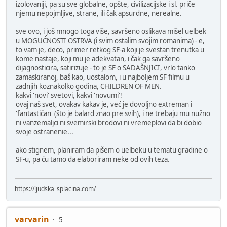
izolovaniji, pa su sve globalne, opšte, civilizacijske i sl. priče
njemu nepojmljive, strane, ili čak apsurdne, nerealne.
sve ovo, i još mnogo toga više, savršeno oslikava mišel uelbek
u MOGUĆNOSTI OSTRVA (i svim ostalim svojim romanima) - e,
to vam je, deco, primer retkog SF-a koji je svestan trenutka u
kome nastaje, koji mu je adekvatan, i čak ga savršeno
dijagnosticira, satirizuje - to je SF o SADAŠNJICI, vrlo tanko
zamaskiranoj, baš kao, uostalom, i u najboljem SF filmu u
zadnjih koznakolko godina, CHILDREN OF MEN.
kakvi 'novi' svetovi, kakvi 'novumi'!
ovaj naš svet, ovakav kakav je, već je dovoljno extreman i
'fantastičan' (što je balard znao pre svih), i ne trebaju mu nužno
ni vanzemaljci ni svemirski brodovi ni vremeplovi da bi dobio
svoje ostranenie...
ako stignem, planiram da pišem o uelbeku u tematu gradine o
SF-u, pa ću tamo da elaboriram neke od ovih teza.
https://ljudska_splacina.com/
varvarin
5