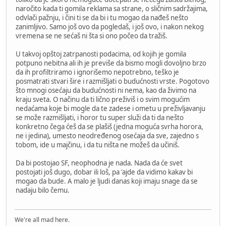
naročito kada ti gomila reklama sa strane, o sličnim sadržajima,
odvlači pažnju, i čini ti se da bi i tu mogao da nađeš nešto
zanimljivo. Samo još ovo da pogledaš, i još ovo, i nakon nekog
vremena se ne sećaš ni šta si ono počeo da tražiš.
U takvoj opštoj zatrpanosti podacima, od kojih je gomila
potpuno nebitna ali ih je previše da bismo mogli dovoljno brzo
da ih profiltriramo i ignorišemo nepotrebno, teško je
posmatrati stvari šire i razmišljati o budućnosti vrste. Pogotovo
što mnogi osećaju da budućnosti ni nema, kao da živimo na
kraju sveta. O načinu da ti lično preživiš i o svim mogućim
nedaćama koje bi mogle da te zadese i ometu u preživljavanju
se može razmišljati, i horor tu super služi da ti da nešto
konkretno čega ćeš da se plašiš (jedna moguća svrha horora,
ne i jedina), umesto neodređenog osećaja da sve, zajedno s
tobom, ide u majčinu, i da tu ništa ne možeš da učiniš.
Da bi postojao SF, neophodna je nada. Nada da će svet
postojati još dugo, dobar ili loš, pa 'ajde da vidimo kakav bi
mogao da bude. A malo je ljudi danas koji imaju snage da se
nadaju bilo čemu.
We're all mad here.