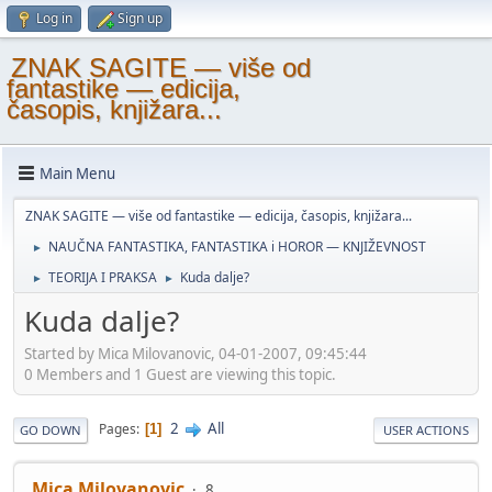
Log in
Sign up
ZNAK SAGITE — više od
fantastike — edicija,
časopis, knjižara...
Main Menu
ZNAK SAGITE — više od fantastike — edicija, časopis, knjižara...
NAUČNA FANTASTIKA, FANTASTIKA i HOROR — KNJIŽEVNOST
►
TEORIJA I PRAKSA
Kuda dalje?
►
►
Kuda dalje?
Started by Mica Milovanovic, 04-01-2007, 09:45:44
0 Members and 1 Guest are viewing this topic.
2
All
Pages
1
GO DOWN
USER ACTIONS
Mica Milovanovic
8