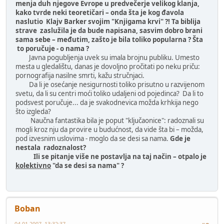
menja duh njegove Evrope u predvečerje velikog klanja,
kako tvrde neki teoretičari – onda šta je kog đavola
naslutio Klajv Barker svojim "Knjigama krvi" ?! Ta biblija
strave zaslužila je da bude napisana, sasvim dobro brani
sama sebe – međutim, zašto je bila toliko popularna ? Šta
to poručuje - o nama ?
Javna pogubljenja uvek su imala brojnu publiku. Umesto
mesta u gledalištu, danas je dovoljno pročitati po neku priču:
pornografija nasilne smrti, kažu stručnjaci.
Da li je osećanje nesigurnosti toliko prisutno u razvijenom
svetu, da li su centri moći toliko udaljeni od pojedinca? Da li to
podsvest poručuje... da je svakodnevica možda krhkija nego
što izgleda?
Naučna fantastika bila je poput "ključaonice": radoznali su
mogli kroz nju da provire u budućnost, da vide šta bi – možda,
pod izvesnim uslovima - moglo da se desi sa nama.
Gde je
nestala radoznalost?
Ili se pitanje više ne postavlja na taj način – otpalo je
kolektivno
"da se desi sa nama" ?
Boban
04-01-2007, 13:32:37