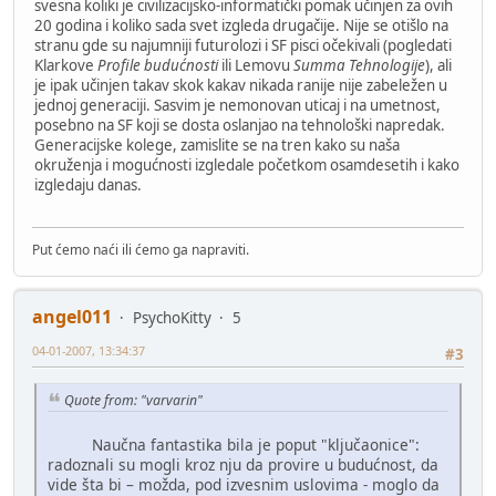
svesna koliki je civilizacijsko-informatički pomak učinjen za ovih
20 godina i koliko sada svet izgleda drugačije. Nije se otišlo na
stranu gde su najumniji futurolozi i SF pisci očekivali (pogledati
Klarkove
Profile budućnosti
ili Lemovu
Summa Tehnologije
), ali
je ipak učinjen takav skok kakav nikada ranije nije zabeležen u
jednoj generaciji. Sasvim je nemonovan uticaj i na umetnost,
posebno na SF koji se dosta oslanjao na tehnološki napredak.
Generacijske kolege, zamislite se na tren kako su naša
okruženja i mogućnosti izgledale početkom osamdesetih i kako
izgledaju danas.
Put ćemo naći ili ćemo ga napraviti.
angel011
PsychoKitty
5
04-01-2007, 13:34:37
#3
Quote from: "varvarin"
Naučna fantastika bila je poput "ključaonice":
radoznali su mogli kroz nju da provire u budućnost, da
vide šta bi – možda, pod izvesnim uslovima - moglo da