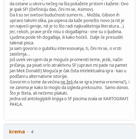
da ostane u okviru nečeg na šta pokažete prstom i kažete: Ovo
je ipak SF! (Definiciju dao, čini mi se, Asimov).
Da li su svi svetovi budućnosti sumorni... Možda, Gibson ih
upravo takvim slika, pa uspeva da kaže ponešto novo (a nit je
on najveći genije, nit je to što radi najkvalitetnija literatura...)
Jer, rekoh, prave priče nisu o događajima - one su o ljudima.
Ljudima posle tih događaja, ili kako hoćeš. Dalje će presuditi
talenat pisca.
Ja sam govorio o gubitku interesovanja, ti, čini mi se, o vrsti
zasićenja...
Još uvek verujem da je moguće promeniti teme, jezik, način
pričanja, pa pisati vrlo atraktivnu SF (upravo mi pade na pamet
Jan Mek Donald!) Moguća je čak čista intelektualna igra - kao u
podžanru alternativne istorijie.
Govorim o tome da većina
ne želi
da se igra (nema vremena?), i
ne zanima je kako bi moglo da izgleda
prekosutra
. Samo
danas
.
Što je šteta, ali nećemo plakati.
Jedna od antologijskih knjiga o SF piscima zvala se KARTOGRAFI
PAKLA.
krema
4