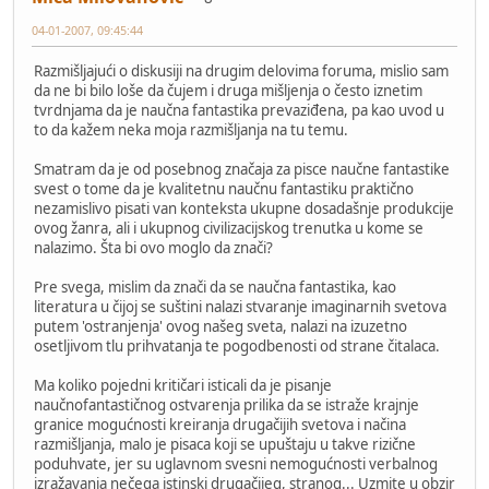
04-01-2007, 09:45:44
Razmišljajući o diskusiji na drugim delovima foruma, mislio sam
da ne bi bilo loše da čujem i druga mišljenja o često iznetim
tvrdnjama da je naučna fantastika prevaziđena, pa kao uvod u
to da kažem neka moja razmišljanja na tu temu.
Smatram da je od posebnog značaja za pisce naučne fantastike
svest o tome da je kvalitetnu naučnu fantastiku praktično
nezamislivo pisati van konteksta ukupne dosadašnje produkcije
ovog žanra, ali i ukupnog civilizacijskog trenutka u kome se
nalazimo. Šta bi ovo moglo da znači?
Pre svega, mislim da znači da se naučna fantastika, kao
literatura u čijoj se suštini nalazi stvaranje imaginarnih svetova
putem 'ostranjenja' ovog našeg sveta, nalazi na izuzetno
osetljivom tlu prihvatanja te pogodbenosti od strane čitalaca.
Ma koliko pojedni kritičari isticali da je pisanje
naučnofantastičnog ostvarenja prilika da se istraže krajnje
granice mogućnosti kreiranja drugačijih svetova i načina
razmišljanja, malo je pisaca koji se upuštaju u takve rizične
poduhvate, jer su uglavnom svesni nemogućnosti verbalnog
izražavanja nečega istinski drugačijeg, stranog... Uzmite u obzir