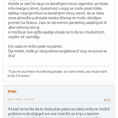
Možda se sad čini da je na današnjem nivou napretka i protoka
informacija o istom, budućnost o kojoj se može pisati toliko
daleka i neprijemčiva na današnjem nivou svesti, da se neka
nova atmosfera (dosada neiskorišćena) ne može ubedljivo
preneti na čitaoca. Zato se okrećemo paralelnoj sadašnjosti ili
alternativnoj istoriji.
A možda je ova opšta apatija uticala na to da se o budućnosti
uopšte ne razmišlja.
Evo sada mi nešto pade na pamet.
Šta mislite, koliki je uticaj sloma socijalizma (if any) na sunovrat
SFa?
"if you're out there murdering people, on some level, you must want
to be Christian."
mac
04-01-2007, 16:57:25
#13
Pa kad nema šta da te stiska (kao pastu za zube) onda ne možeš
pošteno ni da izbljuješ sve one misli što se kriju u tamnim