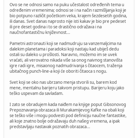
Ovo se ne odnosi samo na puku učestalost određenih tema u
određenim vremenima; odnosi se i na način razmišljanja koji je
bio potpuno različit početkom veka, krajem šezdesetih godina,
ili danas. Svet danas naprosto nije isti kakav je bio pre pedeset
ili pre deset godina i to se drastično odražava i na
naučnofantastičnu književnost...
Pametni astronauti koji se nadmudruju sa vanzemaljcima na
dalekim planetama i paradoksi koji nastaju kad ubiješ dedu
ostali su daleko u prošlosti. Naravno, možemo im se uvek
vraćati, ali verovatno nikada više sa onog naivnog stanovišta
igre radi igre, misaonog nadmudrivanja s čitaocem, traženja
ubitačnog punch-line-a koji će oboriti čitaoca s nogu.
Svet koji se oko nas ubrzano menja stvorili su, barem kod
mene, mentalnu barijeru takvom pristupu. Barijeru koju jako
teško uspevam da savladam.
I zato se obradujem kada naiđem na knjige poput Gibsonovog
Prepoznavanja obrazaca ili Murakamijevog Kafke na obali koji
se teško više i mogu podvesti pod definiciju naučne fantastike,
ali koje znatno bolje odražavaju duh našeg vremena, a ipak
predstavljaju nastavak poznatih obrazaca...