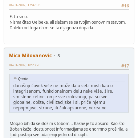
04-01-2007, 17:47:03
#16
E, tu smo.
Nisma čitao Uelbeka, ali slažem se sa tvojim osnovnim stavom.
Daleko od toga da mi se ta dijagnoza dopada.
Mica Milovanovic
8
04-01-2007, 18:23:28
#17
Quote
današnji čovek više ne može da o sebi misli kao o
integrisanom, funkcionalnom delu neke više, šire,
smislene celine, on je sve izolovaniji, pa su sve
globalne, opšte, civilizacijske i sl. priče njemu
nepojmljive, strane, ili čak apsurdne, nerealne.
Mogao bih da se složim s tobom... Kakav je to apsurd. Kao što
Boban kaže, dostupnost informacijama se enormno proširila, a
ljudi postaju sve udaljeniji jedni od drugih.