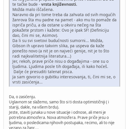
te tačke bude -
vrsta književnosti.
Možda malo iščašena.
Naravno da pri tome treba da zahvata od svih mogućih
žanrova šta mu padne na pamet - ako mu to pomaže da
ispriča priču, a da ostane u okviru nečeg na šta
pokažete prstom i kažete: Ovo je ipak SF! (Definiciju
dao, čini mi se, Asimov).
Da li su svi svetovi budućnosti sumorni... Možda,
Gibson ih upravo takvim slika, pa uspeva da kaže
ponešto novo (a nit je on najveći genije, nit je to što
radi najkvalitetnija literatura...)
Jer, rekoh, prave priče nisu o događajima - one su o
ljudima. Ljudima posle tih događaja, ili kako hoćeš.
Dalje će presuditi talenat pisca.
Ja sam govorio o gubitku interesovanja, ti, čini mi se, o
vrsti zasićenja...
Da, o zasićenju.
Uglavnom se slažemo, samo što si ti dosta optimističniji ( i
stariji, dakle, na višem brdu).
Jeste, staviti junaka u nove situacije i odnose, ali meni je
potrebna atmosfera. Nova atmosfera. Prave priče jesu o
ljudima, o posledicama njihovih postupaka, recimo, ali to nije
vezano za žanr....