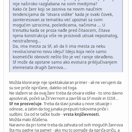
nije naširoko razglabana na svim medijima?
Kako će žanr koji se zasniva na novim naučnim
tendencijama da "otvara vidike" kada je svaki čovek,
zainteresovan za tematiku već upoznat sa svim
mogućim uzrocima, posledicama, načinima ... U
trenutku kada se proza nađe pred čitaocem, čitava
njena konstrukcija više ne proizvodi utisak nepoznatog,
neistraženog...
Da, ima mesta za SF, ali da li ima mesta za neku
revolucionarno novu ideju? Ideju koja neće samo
kozmetički obnoviti nešto što je već ranije obrađeno.
Sf može da opstane samo ako evoluira priključivanjem
elemenata drugih žanrova...
Možda kloniranje nije spektakularan primer - ali ne verujem da
su sve priče ispričane, daleko od toga.
Ne slažem se da ovaj žanr treba da otvara vidike - to smo davno
apsolvirali, počeli sa Žil Vernom a završili sa
SF made in SSSR
...
SF ne prosvećuje
. Treba da stavi junaka u nove situacije i
odnose, a zatim da tog junaka prepusti tokovima priče i
sudbini. Da od te tačke bude -
vrsta književnosti.
Možda malo iščašena.
Naravno da pri tome treba da zahvata od svih mogućih žanrova
šta mu padne na pamet - ako mu to pomaže da ispriča priču, a