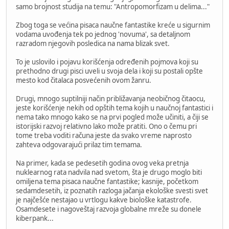
samo brojnost studija na temu: "Antropomorfizam u delima..."
Zbog toga se većina pisaca naučne fantastike kreće u sigurnim
vodama uvođenja tek po jednog 'novuma', sa detaljnom
razradom njegovih posledica na nama blizak svet.
To je uslovilo i pojavu korišćenja određenih pojmova koji su
prethodno drugi pisci uveli u svoja dela i koji su postali opšte
mesto kod čitalaca posvećenih ovom žanru.
Drugi, mnogo suptilniji način približavanja neobičnog čitaocu,
jeste korišćenje nekih od opštih tema kojih u naučnoj fantastici i
nema tako mnogo kako se na prvi pogled može učiniti, a čiji se
istorijski razvoj relativno lako može pratiti. Ono o čemu pri
tome treba voditi računa jeste da svako vreme naprosto
zahteva odgovarajući prilaz tim temama.
Na primer, kada se pedesetih godina ovog veka pretnja
nuklearnog rata nadvila nad svetom, šta je drugo moglo biti
omiljena tema pisaca naučne fantastike; kasnije, početkom
sedamdesetih, iz poznatih razloga jačanja ekološke svesti svet
je najčešće nestajao u vrtlogu kakve biološke katastrofe.
Osamdesete i nagoveštaj razvoja globalne mreže su donele
kiberpank...