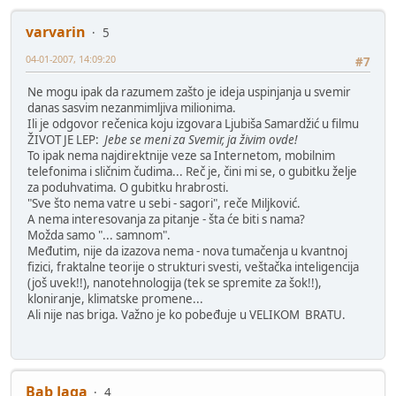
varvarin
5
04-01-2007, 14:09:20
#7
Ne mogu ipak da razumem zašto je ideja uspinjanja u svemir
danas sasvim nezanmimljiva milionima.
Ili je odgovor rečenica koju izgovara Ljubiša Samardžić u filmu
ŽIVOT JE LEP:
Jebe se meni za Svemir, ja živim ovde!
To ipak nema najdirektnije veze sa Internetom, mobilnim
telefonima i sličnim čudima... Reč je, čini mi se, o gubitku želje
za poduhvatima. O gubitku hrabrosti.
"Sve što nema vatre u sebi - sagori", reče Miljković.
A nema interesovanja za pitanje - šta će biti s nama?
Možda samo "... samnom".
Međutim, nije da izazova nema - nova tumačenja u kvantnoj
fizici, fraktalne teorije o strukturi svesti, veštačka inteligencija
(još uvek!!), nanotehnologija (tek se spremite za šok!!),
kloniranje, klimatske promene...
Ali nije nas briga. Važno je ko pobeđuje u VELIKOM BRATU.
Bab Jaga
4