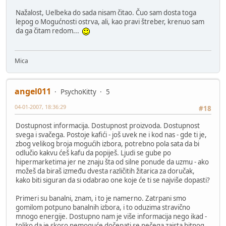
Nažalost, Uelbeka do sada nisam čitao. Čuo sam dosta toga
lepog o Mogućnosti ostrva, ali, kao pravi štreber, krenuo sam
da ga čitam redom...
Mica
angel011
PsychoKitty
5
04-01-2007, 18:36:29
#18
Dostupnost informacija. Dostupnost proizvoda. Dostupnost
svega i svačega. Postoje kafići - još uvek ne i kod nas - gde ti je,
zbog velikog broja mogućih izbora, potrebno pola sata da bi
odlučio kakvu ćeš kafu da popiješ. Ljudi se gube po
hipermarketima jer ne znaju šta od silne ponude da uzmu - ako
možeš da biraš između dvesta različitih žitarica za doručak,
kako biti siguran da si odabrao one koje će ti se najviše dopasti?
Primeri su banalni, znam, i to je namerno. Zatrpani smo
gomilom potpuno banalnih izbora, i to oduzima stravično
mnogo energije. Dostupno nam je više informacija nego ikad -
toliko da je skoro nemoguće dočepati se nečega zaista bitnog,