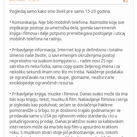
#2
Pogledaj samo kako smo živeli pre samo 15-20 godina.
• Komunikacija. Nije bilo mobilnih telefona. Razmislite koje sve
implikacije postoje za umetnička dela, gomila savremenih
knjiga i filmova i dalje potpuno prenebegava postojanje i uticaj
mobilnih telefona na radnju.
• Pribavljanje informacija. Internet koji je definitivno i totalno
izmenio naše živote, u savremenijim okruženjima postoji
neprekidno na svakom kompjuteru... radim novi ZS npr.
zatreba mi neka fotka, samo copy-paste željenog imena i za
nekoliko sekundi imam ono što mi treba. Nalaženje podataka
se ograničavalo na retke, skupe, glomazne, neažurirane
enciklopedije ograničenih resursa.
• Pribavljanje knjiga, muzike i filmova. Danas svako može da ima
bilo koju knjigu, tekst, muziku ili film. Nabavljanje filmova i serija
je izgledalo kao poduhvat; sećam se dovlačenja Paklene
pomorandže u Srbiju, to je doslovno trajalo godinama jer se
prodavala samo u USA po njihovom video standardu i to u
poludirigovanoj prodaji. Danas praktično svako sa kablovskim
internetom može da ima bilo koji film u apsurdno kratkom
roku. S muzikom stvari stoje još jednostavnije, evo, tokom