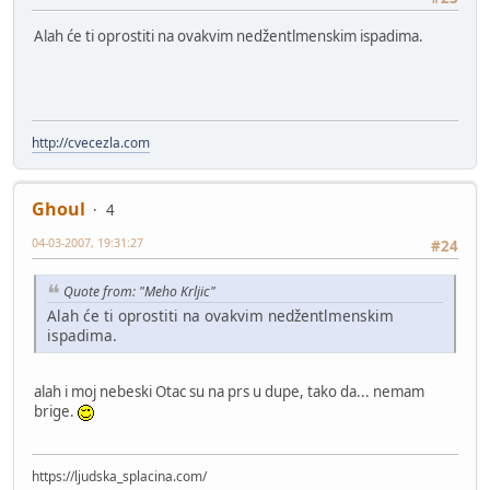
Alah će ti oprostiti na ovakvim nedžentlmenskim ispadima.
http://cvecezla.com
Ghoul
4
04-03-2007, 19:31:27
#24
Quote from: "Meho Krljic"
Alah će ti oprostiti na ovakvim nedžentlmenskim
ispadima.
alah i moj nebeski Otac su na prs u dupe, tako da... nemam
brige.
https://ljudska_splacina.com/