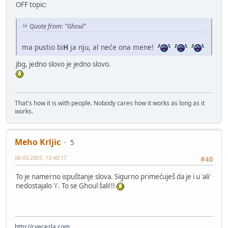
OFF topic:
Quote from: "Ghoul"
ma pustio bi
H
ja nju, al neće ona mene!
jbg, jedno slovo je jedno slovo.
That's how it is with people. Nobody cares how it works as long as it
works.
Meho Krljic
5
06-03-2007, 13:40:17
#40
To je namerno ispuštanje slova. Sigurno primećuješ da je i u 'ali'
nedostajalo 'i'. To se Ghoul šali!!!
http://cvecezla.com