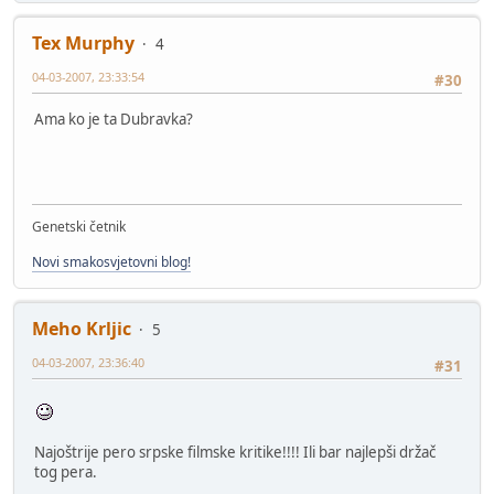
Tex Murphy
4
04-03-2007, 23:33:54
#30
Ama ko je ta Dubravka?
Genetski četnik
Novi smakosvjetovni blog!
Meho Krljic
5
04-03-2007, 23:36:40
#31
Najoštrije pero srpske filmske kritike!!!! Ili bar najlepši držač
tog pera.