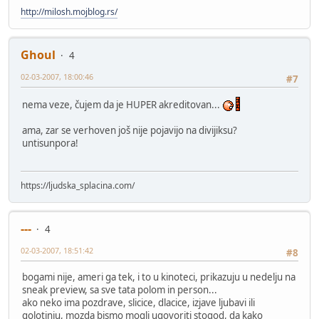
http://milosh.mojblog.rs/
Ghoul
4
02-03-2007, 18:00:46
#7
nema veze, čujem da je HUPER akreditovan...
ama, zar se verhoven još nije pojavijo na divijiksu?
untisunpora!
https://ljudska_splacina.com/
---
4
02-03-2007, 18:51:42
#8
bogami nije, ameri ga tek, i to u kinoteci, prikazuju u nedelju na
sneak preview, sa sve tata polom in person...
ako neko ima pozdrave, slicice, dlacice, izjave ljubavi ili
golotinju, mozda bismo mogli ugovoriti stogod, da kako