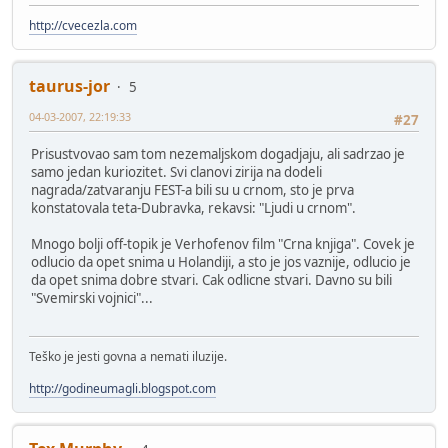
http://cvecezla.com
taurus-jor
5
04-03-2007, 22:19:33
#27
Prisustvovao sam tom nezemaljskom dogadjaju, ali sadrzao je
samo jedan kuriozitet. Svi clanovi zirija na dodeli
nagrada/zatvaranju FEST-a bili su u crnom, sto je prva
konstatovala teta-Dubravka, rekavsi: "Ljudi u crnom".
Mnogo bolji off-topik je Verhofenov film "Crna knjiga". Covek je
odlucio da opet snima u Holandiji, a sto je jos vaznije, odlucio je
da opet snima dobre stvari. Cak odlicne stvari. Davno su bili
"Svemirski vojnici"...
Teško je jesti govna a nemati iluzije.
http://godineumagli.blogspot.com