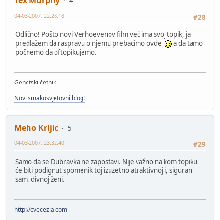
Tex Murphy
4
04-03-2007, 22:28:18
#28
Odlično! Pošto novi Verhoevenov film već ima svoj topik, ja
predlažem da raspravu o njemu prebacimo ovde
a da tamo
počnemo da oftopikujemo.
Genetski četnik
Novi smakosvjetovni blog!
Meho Krljic
5
04-03-2007, 23:32:40
#29
Samo da se Dubravka ne zapostavi. Nije važno na kom topiku
će biti podignut spomenik toj izuzetno atraktivnoj i, siguran
sam, divnoj ženi.
http://cvecezla.com