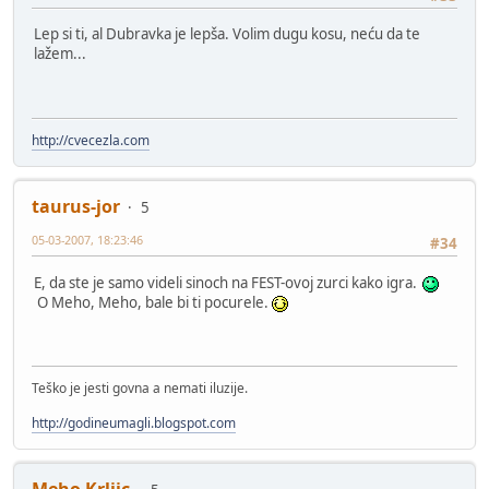
Lep si ti, al Dubravka je lepša. Volim dugu kosu, neću da te
lažem...
http://cvecezla.com
taurus-jor
5
05-03-2007, 18:23:46
#34
E, da ste je samo videli sinoch na FEST-ovoj zurci kako igra.
O Meho, Meho, bale bi ti pocurele.
Teško je jesti govna a nemati iluzije.
http://godineumagli.blogspot.com