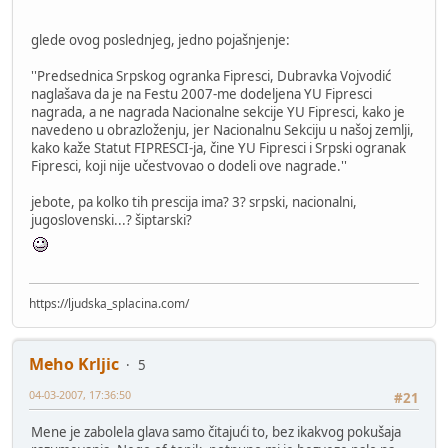
glede ovog poslednjeg, jedno pojašnjenje:
''Predsednica Srpskog ogranka Fipresci, Dubravka Vojvodić
naglašava da je na Festu 2007-me dodeljena YU Fipresci
nagrada, a ne nagrada Nacionalne sekcije YU Fipresci, kako je
navedeno u obrazloženju, jer Nacionalnu Sekciju u našoj zemlji,
kako kaže Statut FIPRESCI-ja, čine YU Fipresci i Srpski ogranak
Fipresci, koji nije učestvovao o dodeli ove nagrade.''
jebote, pa kolko tih prescija ima? 3? srpski, nacionalni,
jugoslovenski...? šiptarski?
https://ljudska_splacina.com/
Meho Krljic
5
04-03-2007, 17:36:50
#21
Mene je zabolela glava samo čitajući to, bez ikakvog pokušaja