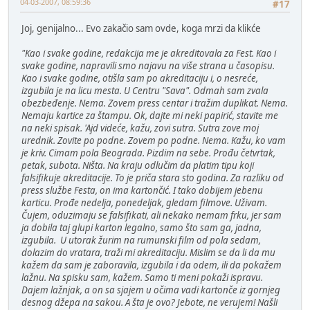
04-03-2007, 08:59:36
#17
Joj, genijalno... Evo zakačio sam ovde, koga mrzi da klikće
"Kao i svake godine, redakcija me je akreditovala za Fest. Kao i
svake godine, napravili smo najavu na više strana u časopisu.
Kao i svake godine, otišla sam po akreditaciju i, o nesreće,
izgubila je na licu mesta. U Centru "Sava". Odmah sam zvala
obezbeđenje. Nema. Zovem press centar i tražim duplikat. Nema.
Nemaju kartice za štampu. Ok, dajte mi neki papirić, stavite me
na neki spisak. 'Ajd videće, kažu, zovi sutra. Sutra zove moj
urednik. Zovite po podne. Zovem po podne. Nema. Kažu, ko vam
je kriv. Cimam pola Beograda. Pizdim na sebe. Prođu četvrtak,
petak, subota. Ništa. Na kraju odlučim da platim tipu koji
falsifikuje akreditacije. To je priča stara sto godina. Za razliku od
press službe Festa, on ima kartončić. I tako dobijem jebenu
karticu. Prođe nedelja, ponedeljak, gledam filmove. Uživam.
Čujem, oduzimaju se falsifikati, ali nekako nemam frku, jer sam
ja dobila taj glupi karton legalno, samo što sam ga, jadna,
izgubila. U utorak žurim na rumunski film od pola sedam,
dolazim do vratara, traži mi akreditaciju. Mislim se da li da mu
kažem da sam je zaboravila, izgubila i da odem, ili da pokažem
lažnu. Na spisku sam, kažem. Samo ti meni pokaži ispravu.
Dajem lažnjak, a on sa sjajem u očima vadi kartonče iz gornjeg
desnog džepa na sakou. A šta je ovo? Jebote, ne verujem! Našli