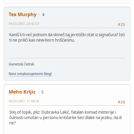
Tex Murphy
4
04-03-2007, 20:42:55
#25
Kaniš li ti već jednom da skineš taj jeretički citat iz signačura? Isti
ti ne priliči kao new-born hrišćaninu.
Genetski četnik
Novi smakosvjetovni blog!
Meho Krljic
5
04-03-2007, 21:06:08
#26
Stej of topik, pliz: Dubravka Lakić, fatalan komad misterije i
čulnosti umotan u personu kritičarke bez dlake na jeziku, da ili
ne?