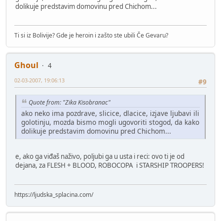
dolikuje predstavim domovinu pred Chichom...
Ti si iz Bolivije? Gde je heroin i zašto ste ubili Če Gevaru?
Ghoul
4
02-03-2007, 19:06:13
#9
Quote from: "Zika Kisobranac"
ako neko ima pozdrave, slicice, dlacice, izjave ljubavi ili
golotinju, mozda bismo mogli ugovoriti stogod, da kako
dolikuje predstavim domovinu pred Chichom...
e, ako ga viđaš naživo, poljubi ga u usta i reci: ovo ti je od
dejana, za FLESH + BLOOD, ROBOCOPA i STARSHIP TROOPERS!
https://ljudska_splacina.com/