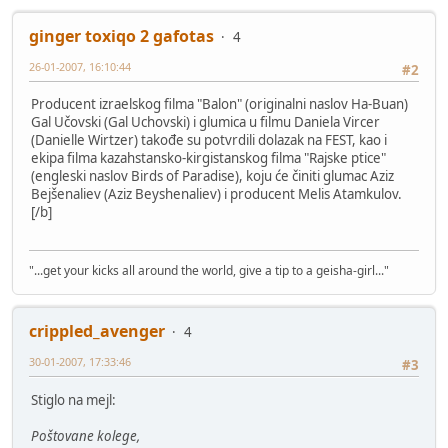
ginger toxiqo 2 gafotas
4
26-01-2007, 16:10:44
#2
Producent izraelskog filma "Balon" (originalni naslov Ha-Buan)
Gal Učovski (Gal Uchovski) i glumica u filmu Daniela Vircer
(Danielle Wirtzer) takođe su potvrdili dolazak na FEST, kao i
ekipa filma kazahstansko-kirgistanskog filma "Rajske ptice"
(engleski naslov Birds of Paradise), koju će činiti glumac Aziz
Bejšenaliev (Aziz Beyshenaliev) i producent Melis Atamkulov.
[/b]
"...get your kicks all around the world, give a tip to a geisha-girl..."
crippled_avenger
4
30-01-2007, 17:33:46
#3
Stiglo na mejl:
Poštovane kolege,