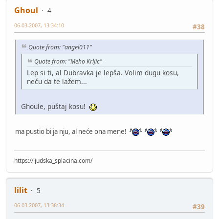
Ghoul
4
06-03-2007, 13:34:10
#38
Quote from: "angel011"
Quote from: "Meho Krljic"
Lep si ti, al Dubravka je lepša. Volim dugu kosu,
neću da te lažem...
Ghoule, puštaj kosu!
ma pustio bi ja nju, al neće ona mene!
https://ljudska_splacina.com/
lilit
5
06-03-2007, 13:38:34
#39