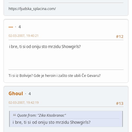
https://ljudska_splacina.com/
---
4
02-03-2007, 19:40:21
#12
i bre, ti si od oniju sto mrzidu Showgirls?
Ti si iz Bolivije? Gde je heroin i zašto ste ubili Če Gevaru?
Ghoul
4
02-03-2007, 19:42:19
#13
Quote from: "Zika Kisobranac"
i bre, ti si od oniju sto mrzidu Showgirls?