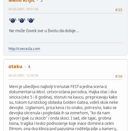
Meho Krljic
5
05-03-2007, 18:51:06
#35
Ne može čovek sve u životu da dobije...
http://cvecezla.com
otaku
4
06-03-2007, 12:50:36
#36
Meni je ubedljivo najbolji trenutak FEST-a jedna scena iz
dokumentarca
Most
. cetvoroclana porodica, majka otac i dva
sincica (oko 5 i 8 godina), stisnuti na kaucu, prepricavaju kako
su, tokom turistickog obilaska Golden Gatea, videli skok neke
devojke. Uglavnom, prica keva i to onako, potresno, kako se
devojka okrenula i pogledala ih sa osmehom, "ko da nam
govori ipak cu skociti" i onda skoci. I sad, ide tajac, grobna
tisina, tragika i tesko podnosenje koje inace dominira celim
filmom, ona dva klinca pod pazusima roditelja pilje u kameru,