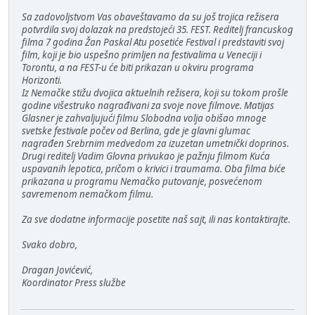
Sa zadovoljstvom Vas obaveštavamo da su još trojica režisera
potvrdila svoj dolazak na predstojeći 35. FEST. Reditelj francuskog
filma 7 godina Žan Paskal Atu posetiće Festival i predstaviti svoj
film, koji je bio uspešno primljen na festivalima u Veneciji i
Torontu, a na FEST-u će biti prikazan u okviru programa
Horizonti.
Iz Nemačke stižu dvojica aktuelnih režisera, koji su tokom prošle
godine višestruko nagrađivani za svoje nove filmove. Matijas
Glasner je zahvaljujući filmu Slobodna volja obišao mnoge
svetske festivale počev od Berlina, gde je glavni glumac
nagrađen Srebrnim medvedom za izuzetan umetnički doprinos.
Drugi reditelj Vadim Glovna privukao je pažnju filmom Kuća
uspavanih lepotica, pričom o krivici i traumama. Oba filma biće
prikazana u programu Nemačko putovanje, posvećenom
savremenom nemačkom filmu.
Za sve dodatne informacije posetite naš sajt, ili nas kontaktirajte.
Svako dobro,
Dragan Jovićević,
Koordinator Press službe