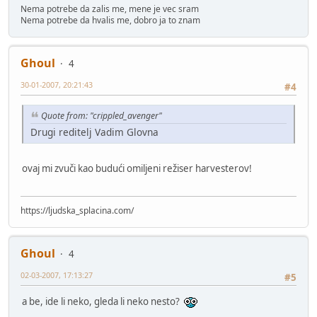
Nema potrebe da zalis me, mene je vec sram
Nema potrebe da hvalis me, dobro ja to znam
Ghoul
4
30-01-2007, 20:21:43
#4
Quote from: "crippled_avenger"
Drugi reditelj Vadim Glovna
ovaj mi zvuči kao budući omiljeni režiser harvesterov!
https://ljudska_splacina.com/
Ghoul
4
02-03-2007, 17:13:27
#5
a be, ide li neko, gleda li neko nesto?