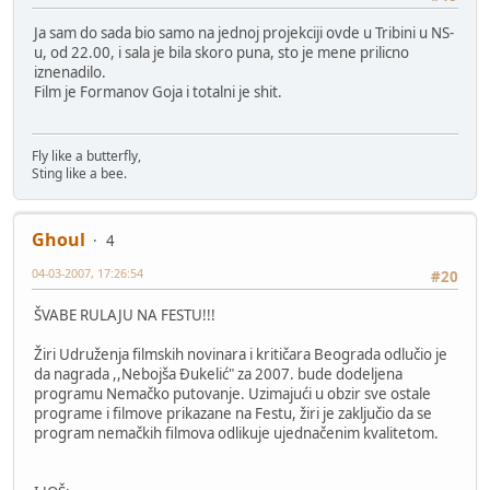
Ja sam do sada bio samo na jednoj projekciji ovde u Tribini u NS-
u, od 22.00, i sala je bila skoro puna, sto je mene prilicno
iznenadilo.
Film je Formanov Goja i totalni je shit.
Fly like a butterfly,
Sting like a bee.
Ghoul
4
04-03-2007, 17:26:54
#20
ŠVABE RULAJU NA FESTU!!!
Žiri Udruženja filmskih novinara i kritičara Beograda odlučio je
da nagrada ,,Nebojša Đukelić" za 2007. bude dodeljena
programu Nemačko putovanje. Uzimajući u obzir sve ostale
programe i filmove prikazane na Festu, žiri je zaključio da se
program nemačkih filmova odlikuje ujednačenim kvalitetom.