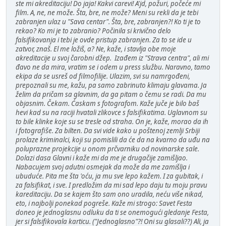
ste mi akreditaciju! Do jaja! Kakvi carevi! A'jd, požuri, počeće mi
film. A, ne, ne može. Šta, bre, ne može? Meni su rekli da je tebi
zabranjen ulaz u "Sava centar". Šta, bre, zabranjen?! Ko ti je to
rekao? Ko mi je to zabranio? Počinila si krivično delo
falsifikovanja i tebi je ovde pristup zabranjen. Za to se ide u
zatvor, znaš. El me ložiš, a? Ne, kaže, i stavlja obe moje
akreditacije u svoj čarobni džep. Izađem iz "Strava centra", ali mi
đavo ne da mira, vratim se i odem u press službu. Naravno, tamo
ekipa da se usreš od filmofilije. Ulazim, svi su namrgođeni,
prepoznali su me, kažu, pa samo zabrinuto klimaju glavama. Ja
želim da pričam sa glavnim, da ga pitam o čemu se radi. Da mu
objasnim. Čekam. Ćaskam s fotografom. Kaže juče je bilo baš
hevi kad su na raciji hvatali zlikovce s falsifikatima. Uglavnom su
to bile klinke koje su se tresle od straha. On je, kaže, morao da ih
i fotografiše. Za bilten. Da svi vide kako u poštenoj zemlji Srbiji
prolaze kriminalci, koji su pomislili da će da na kvarno da uđu na
poluprazne projekcije u onom prčvarniku od novinarske sale.
Dolazi dasa Glavni i kaže mi da me je drugačije zamišljao.
Nabacujem svoj adutni osmejak da može da me zamišlja i
ubuduće. Pita me šta 'oću, ja mu sve lepo kažem. I za gubitak, i
za falsifikat, i sve. I predložim da mi sad lepo daju tu moju pravu
kareditaciju. Da se kajem što sam ono uradila, neću više nikad,
eto, i najbolji ponekad pogreše. Kaže mi strogo: Savet Festa
doneo je jednoglasnu odluku da ti se onemogući gledanje Festa,
jer si falsifikovala karticu. ("Jednoglasno"?! Oni su glasali??) Ali, ja