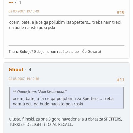
---
4
02-03-2007, 19:13:49
#10
ocem, bate, a ja ce ga poljubim i za Spetters... treba nam treci,
da bude nacisto po srpski
Ti si iz Bolivije? Gde je heroin i zašto ste ubili Če Gevaru?
Ghoul
4
02-03-2007, 19:19:16
#11
Quote from: "Zika Kisobranac"
ocem, bate, a ja ce ga poljubim i za Spetters... treba
nam treci, da bude nacisto po srpski
u usta, filmski, za ona 3 gore navedena; a u obraz za SPETTERS,
TURKISH DELIGHT i TOTAL RECALL.