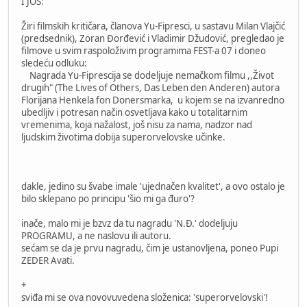
I JOŠ:
Žiri filmskih kritičara, članova Yu-Fipresci, u sastavu Milan Vlajčić
(predsednik), Zoran Đorđević i Vladimir Džudović, pregledao je
filmove u svim raspoloživim programima FEST-a 07 i doneo
sledeću odluku:
Nagrada Yu-Fiprescija se dodeljuje nemačkom filmu ,,Život
drugih" (The Lives of Others, Das Leben den Anderen) autora
Florijana Henkela fon Donersmarka, u kojem se na izvanredno
ubedljiv i potresan način osvetljava kako u totalitarnim
vremenima, koja nažalost, još nisu za nama, nadzor nad
ljudskim životima dobija superorvelovske učinke.
dakle, jedino su švabe imale 'ujednačen kvalitet', a ovo ostalo je
bilo sklepano po principu 'šio mi ga đuro'?
inače, malo mi je bzvz da tu nagradu 'N.Đ.' dodeljuju
PROGRAMU, a ne naslovu ili autoru.
sećam se da je prvu nagradu, čim je ustanovljena, poneo Pupi
ZEDER Avati.
+
sviđa mi se ova novovuvedena složenica: 'superorvelovski'!