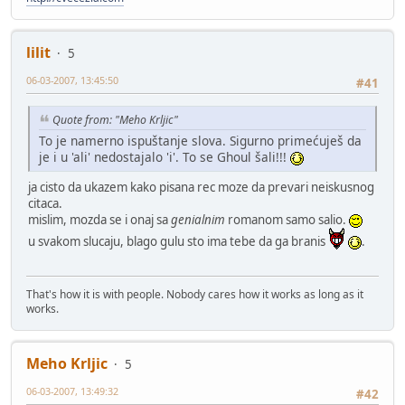
lilit
5
06-03-2007, 13:45:50
#41
Quote from: "Meho Krljic"
To je namerno ispuštanje slova. Sigurno primećuješ da
je i u 'ali' nedostajalo 'i'. To se Ghoul šali!!!
ja cisto da ukazem kako pisana rec moze da prevari neiskusnog
citaca.
mislim, mozda se i onaj sa
genialnim
romanom samo salio.
u svakom slucaju, blago gulu sto ima tebe da ga branis
.
That's how it is with people. Nobody cares how it works as long as it
works.
Meho Krljic
5
06-03-2007, 13:49:32
#42