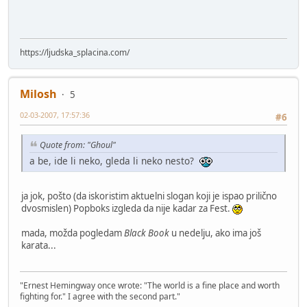
https://ljudska_splacina.com/
Milosh
5
02-03-2007, 17:57:36
#6
Quote from: "Ghoul"
a be, ide li neko, gleda li neko nesto?
ja jok, pošto (da iskoristim aktuelni slogan koji je ispao prilično
dvosmislen) Popboks izgleda da nije kadar za Fest.
mada, možda pogledam
Black Book
u nedelju, ako ima još
karata...
"Ernest Hemingway once wrote: "The world is a fine place and worth
fighting for." I agree with the second part."