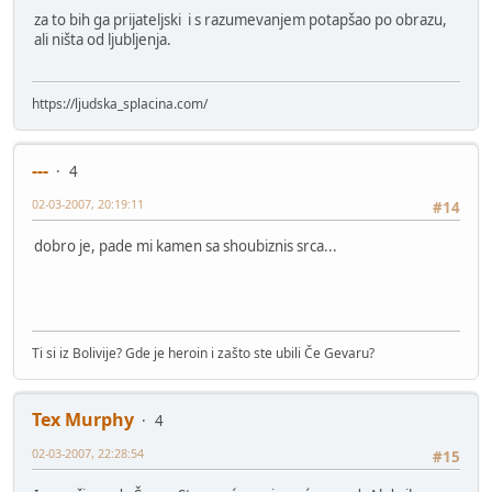
za to bih ga prijateljski i s razumevanjem potapšao po obrazu,
ali ništa od ljubljenja.
https://ljudska_splacina.com/
---
4
02-03-2007, 20:19:11
#14
dobro je, pade mi kamen sa shoubiznis srca...
Ti si iz Bolivije? Gde je heroin i zašto ste ubili Če Gevaru?
Tex Murphy
4
02-03-2007, 22:28:54
#15