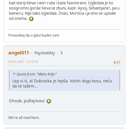
kad stariji klinac rasiri ruke i kaze fascinirano: Izgledala je ko
ooogromni gorila! Keva se zbuni, kaze: Ajooj, Sebastijane!, pa u
kameru: Nije tako izgledala. Znaci, Morticia i ja smo se upisale
od smeha.
Proooobaj da u glavi budes sam
angel011
PsychoKitty
5
06-03-2007, 13:16:50
#37
Quote from: "Meho Krljic"
Lep si ti, al Dubravka je lepša. Volim dugu kosu, neću
da te lažem...
Ghoule, puštaj kosu!
We're all mad here.