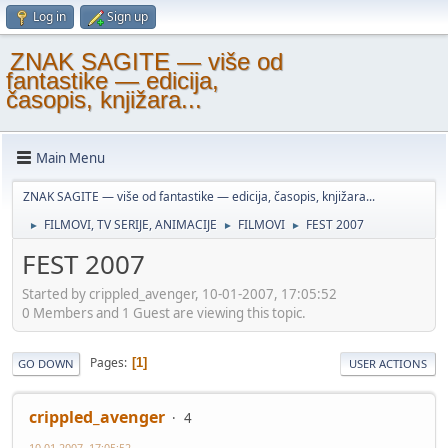
Log in
Sign up
ZNAK SAGITE — više od
fantastike — edicija,
časopis, knjižara...
Main Menu
ZNAK SAGITE — više od fantastike — edicija, časopis, knjižara...
FILMOVI, TV SERIJE, ANIMACIJE
FILMOVI
FEST 2007
►
►
►
FEST 2007
Started by crippled_avenger, 10-01-2007, 17:05:52
0 Members and 1 Guest are viewing this topic.
Pages
1
GO DOWN
USER ACTIONS
crippled_avenger
4
10-01-2007, 17:05:52