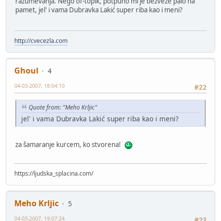
razumevanja. Nego of-topik, potpuno mi je bezveze palo na
pamet, jel' i vama Dubravka Lakić super riba kao i meni?
http://cvecezla.com
Ghoul
4
04-03-2007, 18:04:10
#22
Quote from: "Meho Krljic"
jel' i vama Dubravka Lakić super riba kao i meni?
za šamaranje kurcem, ko stvorena!
https://ljudska_splacina.com/
Meho Krljic
5
04-03-2007, 19:07:24
#23