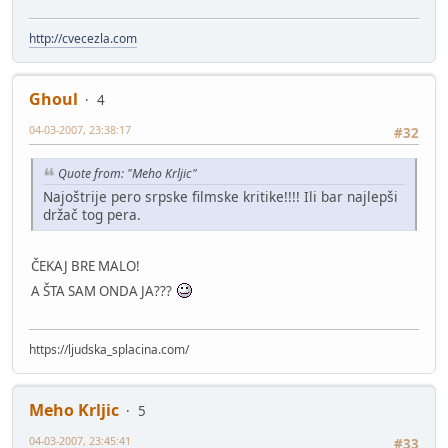
http://cvecezla.com
Ghoul
4
04-03-2007, 23:38:17
#32
Quote from: "Meho Krljic"
Najoštrije pero srpske filmske kritike!!!! Ili bar najlepši
držač tog pera.
ČEKAJ BRE MALO!
A ŠTA SAM ONDA JA???
https://ljudska_splacina.com/
Meho Krljic
5
04-03-2007, 23:45:41
#33