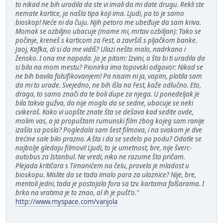
to nikad ne bih uradila da ste vi imali da mi date drugu. Rekli ste
nemate kartice, ja našla tipa koji ima. Ljudi, pa to je samo
bioskop! Neće ni da čuju. Njih petoro me ubeđuje da sam kriva.
Momak se ozbiljno ubacuje (mame mi, mrtav ozbiljan): Tako se
počinje, kreneš s karticom za Fest, a završiš s pljačkom banke.
Jaoj, Kafka, di si da me vidiš? Ulazi nešto malo, nadrkano i
žensko. I ona me napada. Ja je pitam: Izvini, a šta bi ti uradila da
si bila na mom mestu? Pionirka ima topovski odgovor: Nikad se
ne bih bavila falsifikovanjem! Pa nisam ni ja, vapim, platila sam
da mi to urade. Svejedno, ne bih išla na Fest, kaže odlučno. Eto,
draga, to samo znači da te boli dupe za njega. U ponedeljak je
bila takva gužva, da nije moglo da se sedne, ubacuje se neki
cvikeraš. Kako vi uopšte znate šta se dešava kad sedite ovde,
molim vas, a ja propuštam rumunski film zbog kojeg sam ranije
izašla sa posla? Pogledala sam šest filmova, i na svakom je dve
trećine sale bilo prazno. A šta i da se sedelo po podu? Odatle se
najbolje gledaju filmovi! Ljudi, to je umetnost, bre, nije šverc-
autobus za Istanbul. Ne vredi, niko ne razume šta pričam.
Plejada kritičara s Tirnanićem na čelu, provela je mladost u
bioskopu. Mislite da se tada imalo para za ulaznice? Nije, bre,
mentoli jedni, tada je postojala fora sa tzv. kartama falšarama. I
brka na vratima je to znao, al ih je pušt'o."
http://www.myspace.com/vanjola