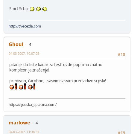
Smrt Srbiji
http://cvecezla.com
Ghoul
4
04-03-2007, 10:07:05
#18
pitanje 'da li ste kadar za fest' ovde poprima znatno
komplexnija značenja!
predivno, čarobno, i sasvim sasvim predvidivo srpski!
https://ljudska_splacina.com/
marlowe
4
04-03-2007, 11:38:37
#19