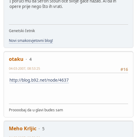
I poruči mu da Šeron Stoun oće svoje gaće nazad. Al da ih
opere prije nego što ih vrati.
Genetski četnik
Novi smakosvjetovni blog!
otaku
4
04-03-2007, 08:53:25
#16
http://blog.b92.net/node/4637
Proooobaj da u glavi budes sam
Meho Krljic
5