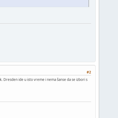
#2
. Dresden ide u isto vreme i nema šanse da se izbori s