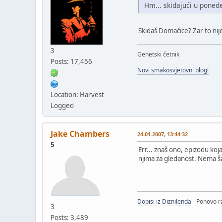
Hm... skidajući u poned
Skidaš Domaćice? Zar to nij
3
Genetski četnik
Posts: 17,456
Novi smakosvjetovni blog!
Location: Harvest
Logged
Jake Chambers
24-01-2007, 13:44:32
5
Err... znaš ono, epizodu ko
njima za gledanost. Nema ša
Dopisi iz Diznilenda
- Ponovo ra
3
Posts: 3,489