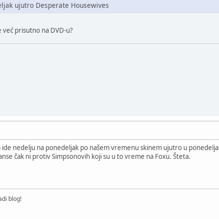
eljak ujutro Desperate Housewives
e već prisutno na DVD-u?
ja ide nedelju na ponedeljak po našem vremenu skinem ujutro u ponedeljak
nse čak ni protiv Simpsonovih koji su u to vreme na Foxu. Šteta.
di blog!