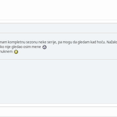
i imam kompletnu sezonu neke serije, pa mogu da gledam kad hoću. Nažal
niko nije gledao osim mene
 umuknem