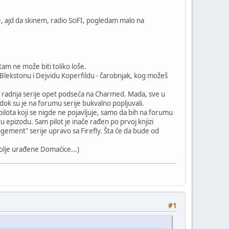
, ajd da skinem, radio SciFI, pogledam malo na
am ne može biti toliko loše.
u Blekstonu i Dejvidu Koperfildu - čarobnjak, kog možeš
 A radnja serije opet podseća na Charmed. Mada, sve u
ok su je na forumu serije bukvalno popljuvali.
lota koji se nigde ne pojavljuje, samo da bih na forumu
etu epizodu. Sam pilot je inače rađen po prvoj knjizi
nagement" serije upravo sa Firefly. Šta će da bude od
olje urađene Domaćice...)
#1