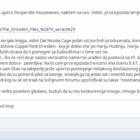
k ujutro Desperate Housewives, naleteh na ovo. Vidim, prva epizoda serije
iki/The_Dresden_Files_%28TV_series%29
rijalu knjiga, vidim čak Nicolas Cage jedan od izvršnih producenata, kont
lackstone Copperfield Dresden - koji je dobio ime po Hariju Hudiniju, Harij
utih strana da ti pomogne sa čudovištima i s čime već ne.
00., što će reći da je naslov verovatno namerno urađen da podseća na XF.
eni dobra - zanimljiva. Na
tv.com
prva epizoda trenutno ima ocenu 8.67, d
 sam čitao na wikipediji jeste uporno pominjanje nekakvog dvočasovnog pi
deo da su pomerili pilot za kasnije, smanjili ga na jedan sat i smestili kao p
ljudi koji su se istresali na SciFijevom forumu upoređivali su takav "missma
ti nešto posebno gledano, budući da su mu konkurencija mnogo, mnogo b
di blog!