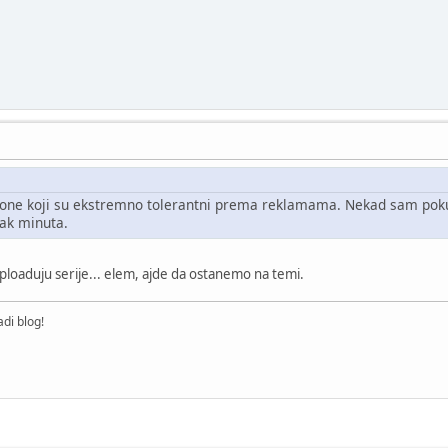
a one koji su ekstremno tolerantni prema reklamama. Nekad sam poku
tak minuta.
uploaduju serije... elem, ajde da ostanemo na temi.
di blog!