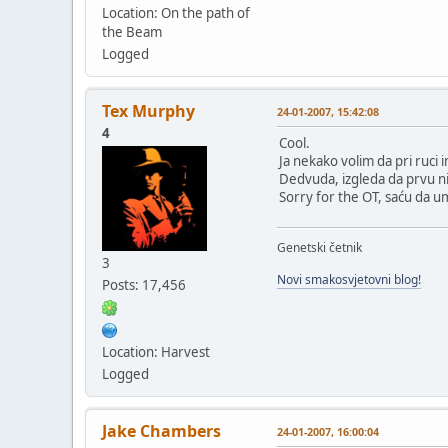
Location: On the path of
the Beam
Logged
Tex Murphy
24-01-2007, 15:42:08
4
Cool.
Ja nekako volim da pri ruc
Dedvuda, izgleda da prvu 
Sorry for the OT, saću da
Genetski četnik
3
Novi smakosvjetovni blog!
Posts: 17,456
Location: Harvest
Logged
Jake Chambers
24-01-2007, 16:00:04