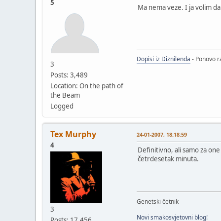
5
Ma nema veze. I ja volim da g
Dopisi iz Diznilenda
- Ponovo ra
3
Posts: 3,489
Location: On the path of
the Beam
Logged
Tex Murphy
24-01-2007, 18:18:59
4
Definitivno, ali samo za on
četrdesetak minuta.
Genetski četnik
3
Novi smakosvjetovni blog!
Posts: 17,456