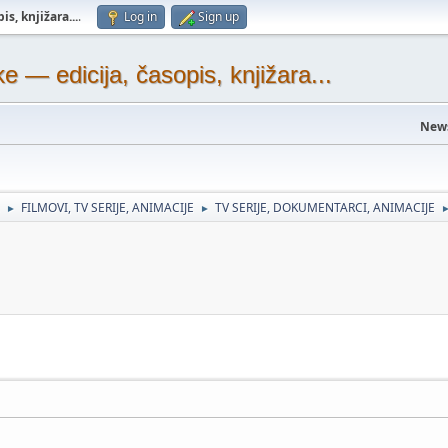
s, knjižara...
.
Log in
Sign up
— edicija, časopis, knjižara...
New
FILMOVI, TV SERIJE, ANIMACIJE
TV SERIJE, DOKUMENTARCI, ANIMACIJE
►
►