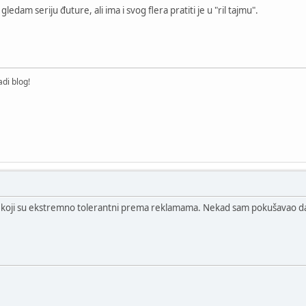
ledam seriju đuture, ali ima i svog flera pratiti je u "ril tajmu".
di blog!
e koji su ekstremno tolerantni prema reklamama. Nekad sam pokušavao da g