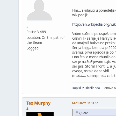
Hm... skidajući u ponedelja
wikipediji:
http://en.wikipedia.org/w
3
Posts: 3,489
Vidim rađeno po uspešnom se
Location: On the path of
Glavni lik serije je Harry B
the Beam
da unajmiš bukvalno preko ž
Serija knjiga krenula je 20
Logged
svemu, prva epizoda je po m
Ono što je mene zbunilo dok
serije na SciFijevom sajtu vi
serijala, Storm Front. E, a 
ovoga, ostaje da se vidi.
(mada.... sumnjam da će bi
Dopisi iz Diznilenda
- Ponovo ra
Tex Murphy
24-01-2007, 13:19:10
4
Quote