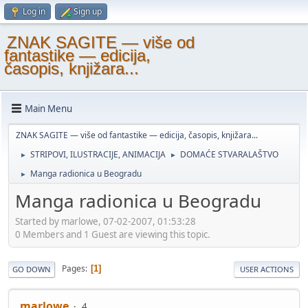
Log in
Sign up
ZNAK SAGITE — više od
fantastike — edicija,
časopis, knjižara...
Main Menu
ZNAK SAGITE — više od fantastike — edicija, časopis, knjižara...
STRIPOVI, ILUSTRACIJE, ANIMACIJA
DOMAĆE STVARALAŠTVO
►
►
Manga radionica u Beogradu
►
Manga radionica u Beogradu
Started by marlowe, 07-02-2007, 01:53:28
0 Members and 1 Guest are viewing this topic.
Pages
1
GO DOWN
USER ACTIONS
marlowe
4