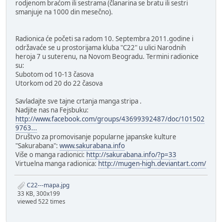
rodjenom braćom ili sestrama (članarina se bratu ili sestri
smanjuje na 1000 din mesečno).
Radionica će početi sa radom 10. Septembra 2011.godine i
održavaće se u prostorijama kluba "C22" u ulici Narodnih
heroja 7 u suterenu, na Novom Beogradu. Termini radionice
su:
Subotom od 10-13 časova
Utorkom od 20 do 22 časova
Savladajte sve tajne crtanja manga stripa .
Nadjite nas na Fejsbuku:
http://www.facebook.com/groups/43699392487/doc/101502
9763...
Društvo za promovisanje popularne japanske kulture
"Sakurabana":
www.sakurabana.info
Više o manga radionici:
http://sakurabana.info/?p=33
Virtuelna manga radionica:
http://mugen-high.deviantart.com/
C22---mapa.jpg
33 KB, 300x199
viewed 522 times