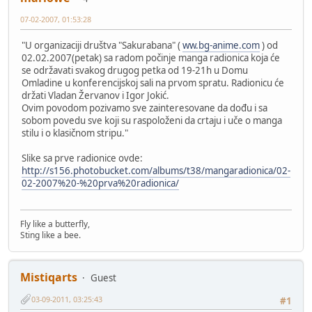
07-02-2007, 01:53:28
"U organizaciji društva "Sakurabana" (
ww.bg-anime.com
) od
02.02.2007(petak) sa radom počinje manga radionica koja će
se održavati svakog drugog petka od 19-21h u Domu
Omladine u konferencijskoj sali na prvom spratu. Radionicu će
držati Vladan Žervanov i Igor Jokić.
Ovim povodom pozivamo sve zainteresovane da dođu i sa
sobom povedu sve koji su raspoloženi da crtaju i uče o manga
stilu i o klasičnom stripu."
Slike sa prve radionice ovde:
http://s156.photobucket.com/albums/t38/mangaradionica/02-
02-2007%20-%20prva%20radionica/
Fly like a butterfly,
Sting like a bee.
Mistiqarts
Guest
03-09-2011, 03:25:43
#1