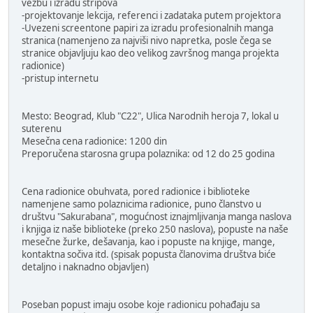
vežbu i izradu stripova
-projektovanje lekcija, referenci i zadataka putem projektora
-Uvezeni screentone papiri za izradu profesionalnih manga
stranica (namenjeno za najviši nivo napretka, posle čega se
stranice objavljuju kao deo velikog završnog manga projekta
radionice)
-pristup internetu
Mesto: Beograd, Klub "C22", Ulica Narodnih heroja 7, lokal u
suterenu
Mesečna cena radionice: 1200 din
Preporučena starosna grupa polaznika: od 12 do 25 godina
Cena radionice obuhvata, pored radionice i biblioteke
namenjene samo polaznicima radionice, puno članstvo u
društvu "Sakurabana", mogućnost iznajmljivanja manga naslova
i knjiga iz naše biblioteke (preko 250 naslova), popuste na naše
mesečne žurke, dešavanja, kao i popuste na knjige, mange,
kontaktna sočiva itd. (spisak popusta članovima društva biće
detaljno i naknadno objavljen)
Poseban popust imaju osobe koje radionicu pohađaju sa