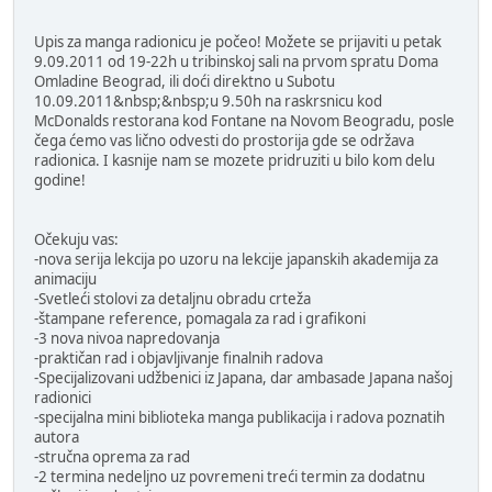
Upis za manga radionicu je počeo! Možete se prijaviti u petak
9.09.2011 od 19-22h u tribinskoj sali na prvom spratu Doma
Omladine Beograd, ili doći direktno u Subotu
10.09.2011&nbsp;&nbsp;u 9.50h na raskrsnicu kod
McDonalds restorana kod Fontane na Novom Beogradu, posle
čega ćemo vas lično odvesti do prostorija gde se održava
radionica. I kasnije nam se mozete pridruziti u bilo kom delu
godine!
Očekuju vas:
-nova serija lekcija po uzoru na lekcije japanskih akademija za
animaciju
-Svetleći stolovi za detaljnu obradu crteža
-štampane reference, pomagala za rad i grafikoni
-3 nova nivoa napredovanja
-praktičan rad i objavljivanje finalnih radova
-Specijalizovani udžbenici iz Japana, dar ambasade Japana našoj
radionici
-specijalna mini biblioteka manga publikacija i radova poznatih
autora
-stručna oprema za rad
-2 termina nedeljno uz povremeni treći termin za dodatnu