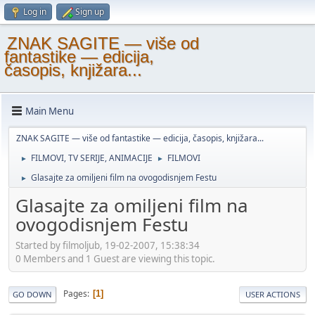
Log in
Sign up
ZNAK SAGITE — više od
fantastike — edicija,
časopis, knjižara...
Main Menu
ZNAK SAGITE — više od fantastike — edicija, časopis, knjižara...
FILMOVI, TV SERIJE, ANIMACIJE
FILMOVI
►
►
Glasajte za omiljeni film na ovogodisnjem Festu
►
Glasajte za omiljeni film na
ovogodisnjem Festu
Started by filmoljub, 19-02-2007, 15:38:34
0 Members and 1 Guest are viewing this topic.
Pages
1
GO DOWN
USER ACTIONS