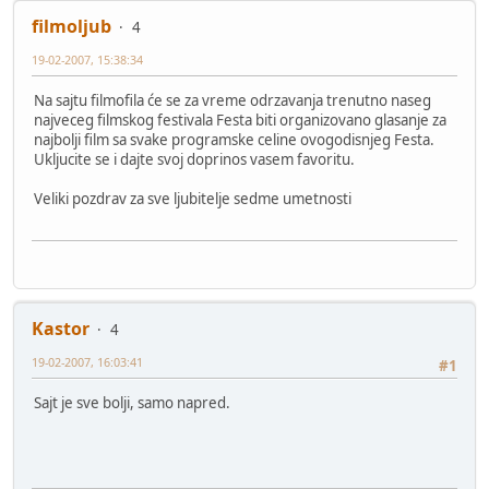
filmoljub
4
19-02-2007, 15:38:34
Na sajtu filmofila će se za vreme odrzavanja trenutno naseg
najveceg filmskog festivala Festa biti organizovano glasanje za
najbolji film sa svake programske celine ovogodisnjeg Festa.
Ukljucite se i dajte svoj doprinos vasem favoritu.
Veliki pozdrav za sve ljubitelje sedme umetnosti
Kastor
4
19-02-2007, 16:03:41
#1
Sajt je sve bolji, samo napred.